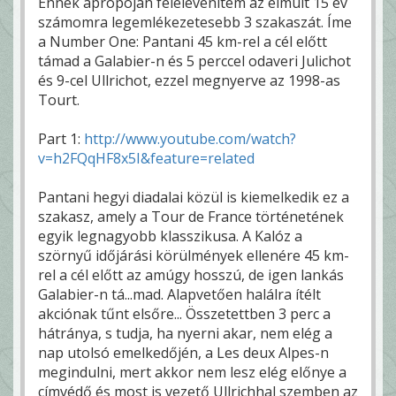
Ennek apropóján felelevenítem az elmúlt 15 év
számomra legemlékezetesebb 3 szakaszát. Íme
a Number One: Pantani 45 km-rel a cél előtt
támad a Galabier-n és 5 perccel odaveri Julichot
és 9-cel Ullrichot, ezzel megnyerve az 1998-as
Tourt.
Part 1:
http://www.youtube.com/watch?
v=h2FQqHF8x5I&feature=related
Pantani hegyi diadalai közül is kiemelkedik ez a
szakasz, amely a Tour de France történetének
egyik legnagyobb klasszikusa. A Kalóz a
szörnyű időjárási körülmények ellenére 45 km-
rel a cél előtt az amúgy hosszú, de igen lankás
Galabier-n tá...mad. Alapvetően halálra ítélt
akciónak tűnt elsőre... Összetettben 3 perc a
hátránya, s tudja, ha nyerni akar, nem elég a
nap utolsó emelkedőjén, a Les deux Alpes-n
megindulni, mert akkor nem lesz elég előnye a
címvédő és most is vezető Ullrichhal szemben az