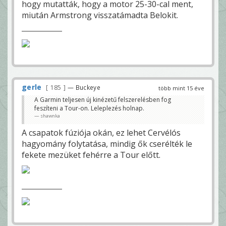
hogy mutatták, hogy a motor 25-30-cal ment,
miután Armstrong visszatámadta Belokit.
gerle
185
— Buckeye
több mint 15 éve
A Garmin teljesen új kinézetű felszerelésben fog
feszíteni a Tour-on. Leleplezés holnap.
shawnka
A csapatok fúziója okán, ez lehet Cervélós
hagyomány folytatása, mindig ők cserélték le
fekete mezüket fehérre a Tour előtt.