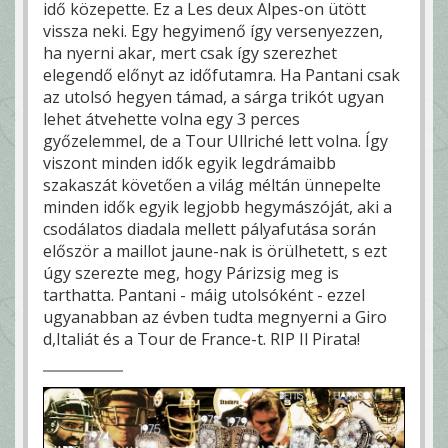
idő közepette. Ez a Les deux Alpes-on ütött
vissza neki. Egy hegyimenő így versenyezzen,
ha nyerni akar, mert csak így szerezhet
elegendő előnyt az időfutamra. Ha Pantani csak
az utolsó hegyen támad, a sárga trikót ugyan
lehet átvehette volna egy 3 perces
győzelemmel, de a Tour Ullriché lett volna. Így
viszont minden idők egyik legdrámaibb
szakaszát követően a világ méltán ünnepelte
minden idők egyik legjobb hegymászóját, aki a
csodálatos diadala mellett pályafutása során
először a maillot jaune-nak is örülhetett, s ezt
úgy szerezte meg, hogy Párizsig meg is
tarthatta. Pantani - máig utolsóként - ezzel
ugyanabban az évben tudta megnyerni a Giro
d,Italiát és a Tour de France-t. RIP Il Pirata!