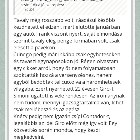
számítók a jó szereplésre.
tüsi91
Tavaly még rosszabb volt, ráadásul később
kezdhetett el edzeni, mert elütötte januárban
egy autó. Fränk viszont nyert, saját elmondása
szerint tavaly elég penge formában volt, csak
elesett a pavékon.
Cunego pedig már inkább csak egyheteseken
és tavaszi egynaposokon jó. Régen olvastam
egy cikket arról, hogy őt nem folyamatosan
szoktatták hozzá a versenyzéshez, hanem
egyből bedobták telicuccolva a háromhetesek
világába. Ezért nyerhetett 22 évesen Giro-t.
Simoni ugatott is vele rendesen. Az irománynak
nem tudom, mennyi igazságtartalma van, lehet
csak mellébeszélés az egész.
Knézy pedig nem igazán csípi Contador-t,
legalábbis az idei Giro előtt még így volt. Egy
közvetítés során mondta, hogy kezdi
megkedvelni.