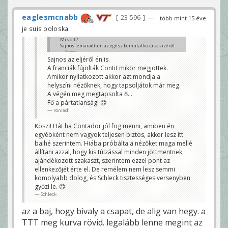
eaglesmcnabb
23 596
—
több mint 15 éve
je suis poloska
Mi volt?
Sajnos lemaradtam az egész bemutatkozásos izéről.
Schleck
Sajnos az eljéről én is.
A franciák fújolták Contit mikor megjöttek.
Amikor nyilatkozott akkor azt mondja a
helyszíni nézőknek, hogy tapsoljátok már meg.
A végén meg megtapsolta ő...
Fő a pártatlanság! 😊
roniadi
Köszi! Hát ha Contador jól fog menni, amiben én
egyébként nem vagyok teljesen biztos, akkor lesz itt
balhé szerintem. Hiába próbálta a nézőket maga mellé
állítani azzal, hogy kis túlzással minden jöttmentnek
ajándékozott szakaszt, szerintem ezzel pont az
ellenkezőjét érte el. De remélem nem lesz semmi
komolyabb dolog, és Schleck tisztességes versenyben
győzi le. 😊
Schleck
az a baj, hogy bivaly a csapat, de alig van hegy. a
TTT meg kurva rövid. legalább lenne megint az