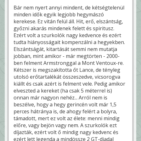
Bár nem nyert annyi mindent, de kétségtelenül
minden idők egyik legjobb hegymászó
kerekese. Ez vitán felül áll. Hit, erő, elszántság,
győzni akarás mindenek felett és spiritusz.
Ezért volt a szurkolók nagy kedvence és ezért
tudta hiányosságait kompenzálni a hegyekben.
Elszántságát, kitartását semmi nem mutatja
jobban, mint amikor - már megtörten - 2000-
ben felment Armstronggal a Mont Ventoux-re.
Kétszer is megszakította őt Lance, de tényleg
utolsó erőtartalékát összeszedve, vicsorogva
kiállt és csak azért is felment vele. Pedig amikor
elveszted a kereket (ha csak 5 méterrel is)
onnan már nagyon nehéz... Arról nem is
beszélve, hogy a hegy gerincén volt már 1,5
perces hátránya is, de ahogy felért a bolyra,
támadott, mert ez volt az élete: menni mindig
előre, vagy bejön vagy nem. A szurkolók ezt
díjazták, ezért volt ő mindig nagy kedvenc és
ezért lett legenda a mindössze 2 GT-diadal