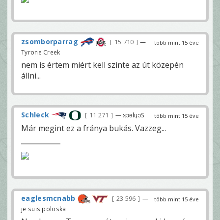
zsomborparrag
15 710
—
több mint 15 éve
Tyrone Creek
nem is értem miért kell szinte az út közepén
állni...
Schleck
11 271
— ʞɔǝlɥɔS
több mint 15 éve
Már megint ez a fránya bukás. Vazzeg...
eaglesmcnabb
23 596
—
több mint 15 éve
je suis poloska