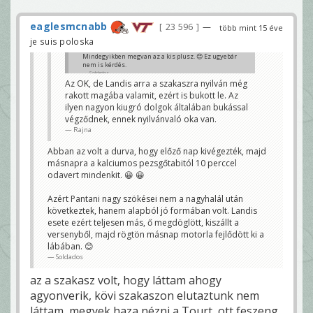
eaglesmcnabb
23 596
—
több mint 15 éve
je suis poloska
Mindegyikben megvan az a kis plusz. 😊 Ez ugyebár
nem is kérdés.
Soldados
Az OK, de Landis arra a szakaszra nyilván még
rakott magába valamit, ezért is bukott le. Az
ilyen nagyon kiugró dolgok általában bukással
végződnek, ennek nyilvánvaló oka van.
Rajna
Abban az volt a durva, hogy előző nap kivégezték, majd
másnapra a kalciumos pezsgőtabitól 10 perccel
odavert mindenkit. 😀 😀
Azért Pantani nagy szökései nem a nagyhalál után
következtek, hanem alapból jó formában volt. Landis
esete ezért teljesen más, ő megdöglött, kiszállt a
versenyből, majd rögtön másnap motorla fejlődött ki a
lábában. 😊
Soldados
az a szakasz volt, hogy láttam ahogy
agyonverik, kövi szakaszon elutaztunk nem
láttam, megyek haza nézni a Tourt, ott feszeng