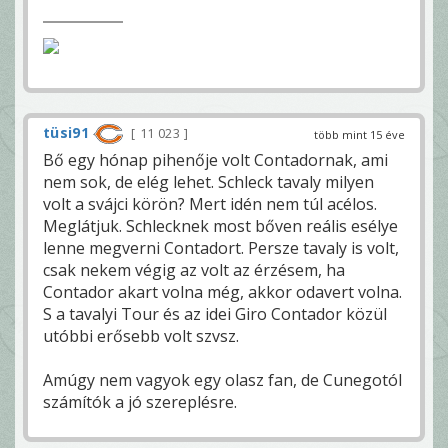
tüsi91
11 023
több mint 15 éve
Bő egy hónap pihenője volt Contadornak, ami
nem sok, de elég lehet. Schleck tavaly milyen
volt a svájci körön? Mert idén nem túl acélos.
Meglátjuk. Schlecknek most bőven reális esélye
lenne megverni Contadort. Persze tavaly is volt,
csak nekem végig az volt az érzésem, ha
Contador akart volna még, akkor odavert volna.
S a tavalyi Tour és az idei Giro Contador közül
utóbbi erősebb volt szvsz.
Amúgy nem vagyok egy olasz fan, de Cunegotól
számítók a jó szereplésre.