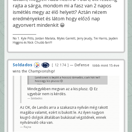
rajta a sárga, mondom mi a fasz van 2 napos
ismétlés megy az élő helyett? Aztán nézem
eredményeket és látom hogy előző nap
agyonvert mindenkit 😀
No 1. Kyle Pitts, Jordan Mailata, Myles Garrett, Jerry Jeudy, Tre Harris, Jayden
Higgins és Nick Chubb fan!!!
Soldados
12 174
— Defense
több mint 15 éve
wins the Championship!
Landisnek is bejött a hosszú támadás, csak hát kell
hozz egy kis plussz 😊
Rajna
Mindegyikben megvan az a kis plusz. 😊 Ez
ugyebár nem is kérdés.
Soldados
Az OK, de Landis arra a szakaszra nyilván még rakott
magába valamit, ezért is bukott le. Az ilyen nagyon
kiugró dolgok általában bukással végződnek, ennek
nyilvánvaló oka van.
Rajna