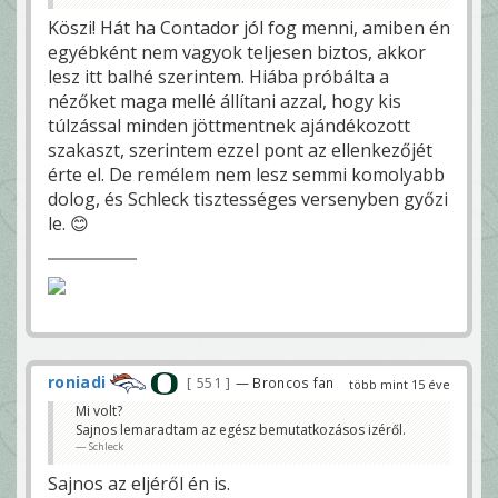
Köszi! Hát ha Contador jól fog menni, amiben én
egyébként nem vagyok teljesen biztos, akkor
lesz itt balhé szerintem. Hiába próbálta a
nézőket maga mellé állítani azzal, hogy kis
túlzással minden jöttmentnek ajándékozott
szakaszt, szerintem ezzel pont az ellenkezőjét
érte el. De remélem nem lesz semmi komolyabb
dolog, és Schleck tisztességes versenyben győzi
le. 😊
roniadi
551
— Broncos fan
több mint 15 éve
Mi volt?
Sajnos lemaradtam az egész bemutatkozásos izéről.
Schleck
Sajnos az eljéről én is.