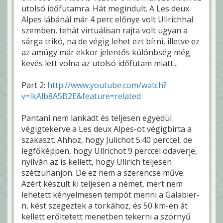
utolsó időfutamra. Hát megindult. A Les deux
Alpes lábánál már 4 perc előnye volt Ullrichhal
szemben, tehát virtuálisan rajta volt ugyan a
sárga trikó, na de végig lehet ezt bírni, illetve ez
az amúgy már ekkor jelentős különbség még
kevés lett volna az utolsó időfutam miatt...
Part 2:
http://www.youtube.com/watch?
v=lkAlb8A5B2E&feature=related
Pantani nem lankadt és teljesen egyedül
végigtekerve a Les deux Alpes-ot végigbírta a
szakaszt. Ahhoz, hogy Julichot 5:40 perccel, de
legfőképpen, hogy Ullrichot 9 perccel odaverje,
nyilván az is kellett, hogy Ullrich teljesen
szétzuhanjon. De ez nem a szerencse műve.
Azért készült ki teljesen a német, mert nem
lehetett kényelmesen tempót menni a Galabier-
n, kést szegeztek a torkához, és 50 km-en át
kellett erőltetett menetben tekerni a szörnyű