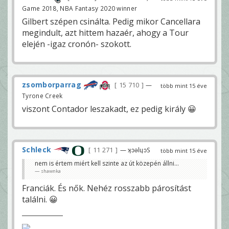
Game 2018, NBA Fantasy 2020 winner
Gilbert szépen csinálta. Pedig mikor Cancellara
megindult, azt hittem hazaér, ahogy a Tour
elején -igaz cronón- szokott.
zsomborparrag
15 710
—
több mint 15 éve
Tyrone Creek
viszont Contador leszakadt, ez pedig király 😀
Schleck
11 271
— ʞɔǝlɥɔS
több mint 15 éve
nem is értem miért kell szinte az út közepén állni...
shawnka
Franciák. És nők. Nehéz rosszabb párosítást
találni. 😀