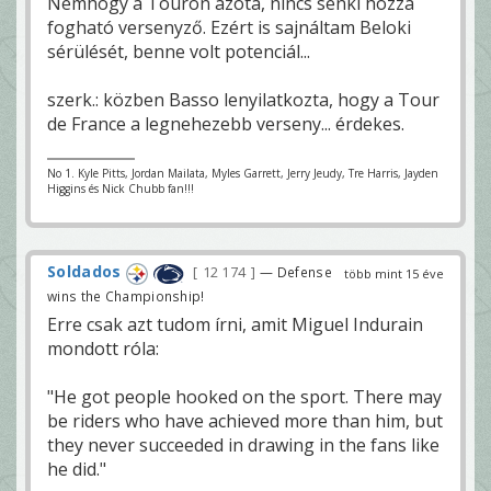
Nemhogy a Touron azóta, nincs senki hozzá
fogható versenyző. Ezért is sajnáltam Beloki
sérülését, benne volt potenciál...
szerk.: közben Basso lenyilatkozta, hogy a Tour
de France a legnehezebb verseny... érdekes.
No 1. Kyle Pitts, Jordan Mailata, Myles Garrett, Jerry Jeudy, Tre Harris, Jayden
Higgins és Nick Chubb fan!!!
Soldados
12 174
— Defense
több mint 15 éve
wins the Championship!
Erre csak azt tudom írni, amit Miguel Indurain
mondott róla:
"He got people hooked on the sport. There may
be riders who have achieved more than him, but
they never succeeded in drawing in the fans like
he did."