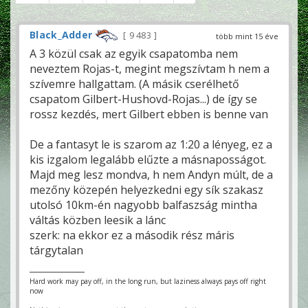
Black_Adder
9 483
több mint 15 éve
A 3 közül csak az egyik csapatomba nem
neveztem Rojas-t, megint megszívtam h nem a
szívemre hallgattam. (A másik cserélhető
csapatom Gilbert-Hushovd-Rojas...) de így se
rossz kezdés, mert Gilbert ebben is benne van
De a fantasyt le is szarom az 1:20 a lényeg, ez a
kis izgalom legalább elűzte a másnaposságot.
Majd meg lesz mondva, h nem Andyn múlt, de a
mezőny közepén helyezkedni egy sík szakasz
utolsó 10km-én nagyobb balfaszság mintha
váltás közben leesik a lánc
szerk: na ekkor ez a második rész máris
tárgytalan
Hard work may pay off, in the long run, but laziness always pays off right
now