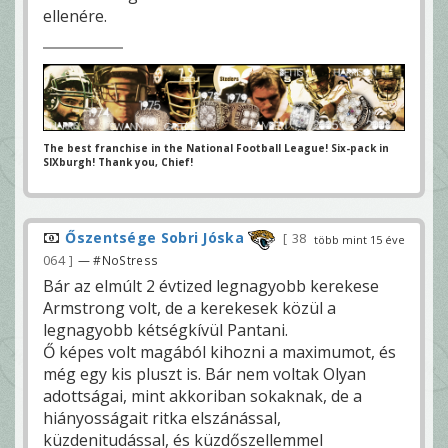
ellenére.
The best franchise in the National Football League! Six-pack in
SIXburgh! Thank you, Chief!
Őszentsége Sobri Jóska
38
több mint 15 éve
064
— #NoStress
Bár az elmúlt 2 évtized legnagyobb kerekese
Armstrong volt, de a kerekesek közül a
legnagyobb kétségkívül Pantani.
Ő képes volt magából kihozni a maximumot, és
még egy kis pluszt is. Bár nem voltak Olyan
adottságai, mint akkoriban sokaknak, de a
hiányosságait ritka elszánással,
küzdenitudással, és küzdőszellemmel