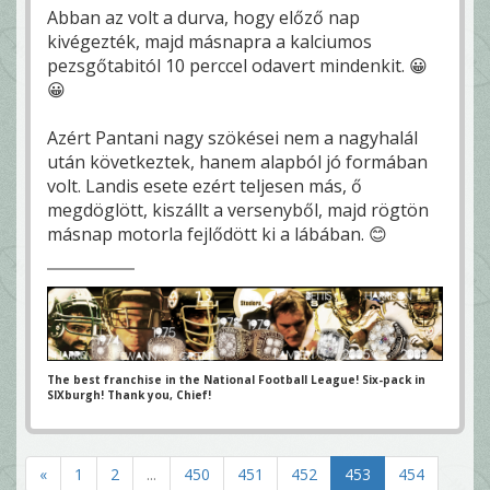
Abban az volt a durva, hogy előző nap
kivégezték, majd másnapra a kalciumos
pezsgőtabitól 10 perccel odavert mindenkit. 😀
😀
Azért Pantani nagy szökései nem a nagyhalál
után következtek, hanem alapból jó formában
volt. Landis esete ezért teljesen más, ő
megdöglött, kiszállt a versenyből, majd rögtön
másnap motorla fejlődött ki a lábában. 😊
The best franchise in the National Football League! Six-pack in
SIXburgh! Thank you, Chief!
«
1
2
...
450
451
452
453
454