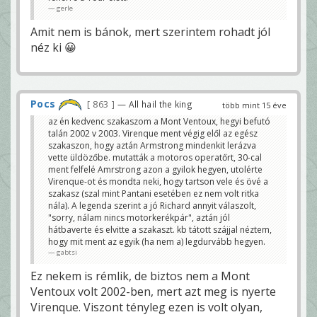
gerle
Amit nem is bánok, mert szerintem rohadt jól
néz ki 😀
Pocs
863
— All hail the king
több mint 15 éve
az én kedvenc szakaszom a Mont Ventoux, hegyi befutó
talán 2002 v 2003. Virenque ment végig elől az egész
szakaszon, hogy aztán Armstrong mindenkit lerázva
vette üldözőbe. mutatták a motoros operatőrt, 30-cal
ment felfelé Amrstrong azon a gyilok hegyen, utolérte
Virenque-ot és mondta neki, hogy tartson vele és övé a
szakasz (szal mint Pantani esetében ez nem volt ritka
nála). A legenda szerint a jó Richard annyit válaszolt,
"sorry, nálam nincs motorkerékpár", aztán jól
hátbaverte és elvitte a szakaszt. kb tátott szájjal néztem,
hogy mit ment az egyik (ha nem a) legdurvább hegyen.
gabtsi
Ez nekem is rémlik, de biztos nem a Mont
Ventoux volt 2002-ben, mert azt meg is nyerte
Virenque. Viszont tényleg ezen is volt olyan,