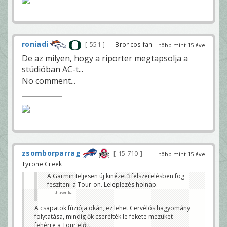
roniadi
551
— Broncos fan
több mint 15 éve
De az milyen, hogy a riporter megtapsolja a
stúdióban AC-t...
No comment...
zsomborparrag
15 710
—
több mint 15 éve
Tyrone Creek
A Garmin teljesen új kinézetű felszerelésben fog
feszíteni a Tour-on. Leleplezés holnap.
shawnka
A csapatok fúziója okán, ez lehet Cervélós hagyomány
folytatása, mindig ők cserélték le fekete mezüket
fehérre a Tour előtt.