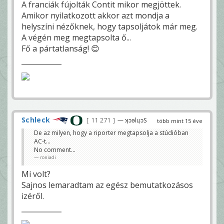
A franciák fújolták Contit mikor megjöttek.
Amikor nyilatkozott akkor azt mondja a
helyszíni nézőknek, hogy tapsoljátok már meg.
A végén meg megtapsolta ő...
Fő a pártatlanság! 😊
Schleck
11 271
— ʞɔǝlɥɔS
több mint 15 éve
De az milyen, hogy a riporter megtapsolja a stúdióban
AC-t...
No comment...
roniadi
Mi volt?
Sajnos lemaradtam az egész bemutatkozásos
izéről.