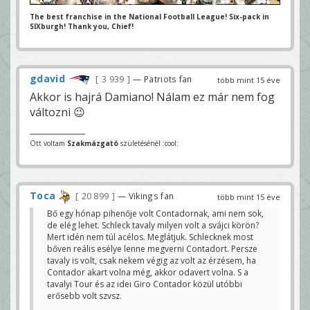
The best franchise in the National Football League! Six-pack in
SIXburgh! Thank you, Chief!
gdavid
3 939
— Patriots fan
több mint 15 éve
Akkor is hajrá Damiano! Nálam ez már nem fog
változni 😉
Ott voltam
Szakmázgató
születésénél :cool:
Toca
20 899
— Vikings fan
több mint 15 éve
Bő egy hónap pihenője volt Contadornak, ami nem sok,
de elég lehet. Schleck tavaly milyen volt a svájci körön?
Mert idén nem túl acélos. Meglátjuk. Schlecknek most
bőven reális esélye lenne megverni Contadort. Persze
tavaly is volt, csak nekem végig az volt az érzésem, ha
Contador akart volna még, akkor odavert volna. S a
tavalyi Tour és az idei Giro Contador közül utóbbi
erősebb volt szvsz.