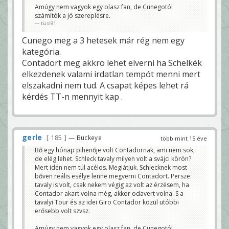
Amúgy nem vagyok egy olasz fan, de Cunegotól
számítók a jó szereplésre.
tüsi91
Cunego meg a 3 hetesek már rég nem egy
kategória.
Contadort meg akkro lehet elverni ha Schelkék
elkezdenek valami irdatlan tempót menni mert
elszakadni nem tud. A csapat képes lehet rá
kérdés TT-n mennyit kap .
gerle
185
— Buckeye
több mint 15 éve
Bő egy hónap pihenője volt Contadornak, ami nem sok,
de elég lehet. Schleck tavaly milyen volt a svájci körön?
Mert idén nem túl acélos. Meglátjuk. Schlecknek most
bőven reális esélye lenne megverni Contadort. Persze
tavaly is volt, csak nekem végig az volt az érzésem, ha
Contador akart volna még, akkor odavert volna. S a
tavalyi Tour és az idei Giro Contador közül utóbbi
erősebb volt szvsz.
Amúgy nem vagyok egy olasz fan, de Cunegotól