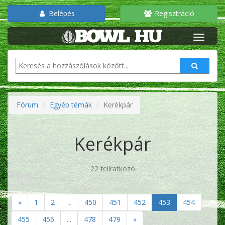
Belépés
Regisztráció
Fórum
Egyéb témák
Kerékpár
Kerékpár
22 feliratkozó
«
1
2
...
450
451
452
453
454
455
456
...
478
479
»