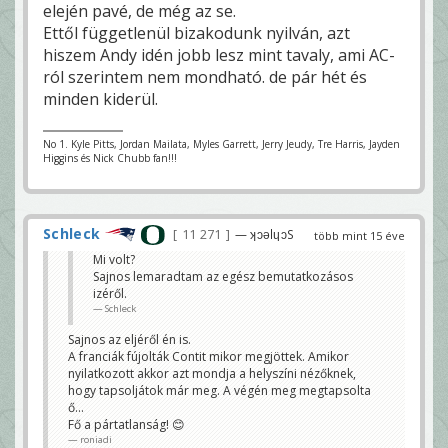
elején pavé, de még az se.
Ettől függetlenül bizakodunk nyilván, azt
hiszem Andy idén jobb lesz mint tavaly, ami AC-
ról szerintem nem mondható. de pár hét és
minden kiderül.
No 1. Kyle Pitts, Jordan Mailata, Myles Garrett, Jerry Jeudy, Tre Harris, Jayden
Higgins és Nick Chubb fan!!!
Schleck
11 271
— ʞɔǝlɥɔS
több mint 15 éve
Mi volt?
Sajnos lemaradtam az egész bemutatkozásos
izéről.
Schleck
Sajnos az eljéről én is.
A franciák fújolták Contit mikor megjöttek. Amikor
nyilatkozott akkor azt mondja a helyszíni nézőknek,
hogy tapsoljátok már meg. A végén meg megtapsolta
ő...
Fő a pártatlanság! 😊
roniadi