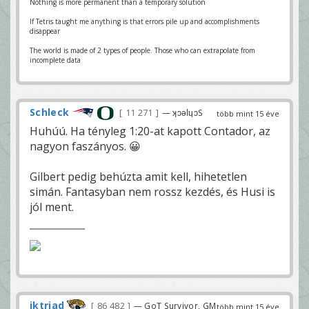
Nothing is more permanent than a temporary solution
If Tetris taught me anything is that errors pile up and accomplishments
disappear
The world is made of 2 types of people. Those who can extrapolate from
incomplete data
Schleck
11 271
— ʞɔǝlɥɔS
több mint 15 éve
Huhúú. Ha tényleg 1:20-at kapott Contador, az
nagyon faszányos. 😀
Gilbert pedig behúzta amit kell, hihetetlen
simán. Fantasyban nem rossz kezdés, és Husi is
jól ment.
iktriad
86 482
— GoT Survivor, GM
több mint 15 éve