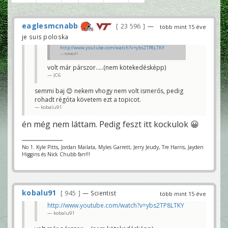
eaglesmcnabb
23 596
—
több mint 15 éve
je suis poloska
http://www.youtube.com/watch?v=ybs2TP8LTKY
kobalu91
volt már párszor.....(nem kötekedésképp)
JC6
semmi baj 😊 nekem vhogy nem volt ismerős, pedig
rohadt régóta követem ezt a topicot.
kobalu91
én még nem láttam. Pedig feszt itt kockulok 😀
No 1. Kyle Pitts, Jordan Mailata, Myles Garrett, Jerry Jeudy, Tre Harris, Jayden
Higgins és Nick Chubb fan!!!
kobalu91
945
— Scientist
több mint 15 éve
http://www.youtube.com/watch?v=ybs2TP8LTKY
kobalu91