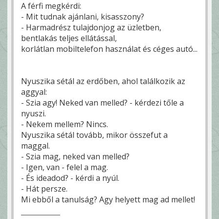
A férfi megkérdi:
- Mit tudnak ajánlani, kisasszony?
- Harmadrész tulajdonjog az üzletben,
bentlakás teljes ellátással,
korlátlan mobiltelefon használat és céges autó...
Nyuszika sétál az erdőben, ahol találkozik az
aggyal:
- Szia agy! Neked van melled? - kérdezi tőle a
nyuszi.
- Nekem mellem? Nincs.
Nyuszika sétál tovább, mikor összefut a
maggal.
- Szia mag, neked van melled?
- Igen, van - felel a mag.
- És ideadod? - kérdi a nyúl.
- Hát persze.
Mi ebből a tanulság? Agy helyett mag ad mellet!