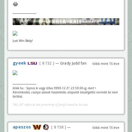
😂
Just Win Baby!
gyeek
8 732
— Grady Judd fan
több mint 15 éve
blikk.hu : Sajnos ki vagy tiltva 9999-12-31 23:59:00-ig, mert •
Káromkodás, csúnya szavak használata, alapvető beszélgetési normák be nem
tartása.
"ALL IN" refers to the proximity of Jerry's head to his ass
apeszos
8 158
—
több mint 15 éve