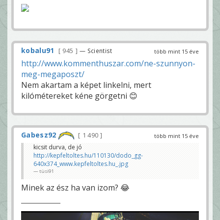
kobalu91
945
— Scientist
több mint 15 éve
http://www.kommenthuszar.com/ne-szunnyon-
meg-megaposzt/
Nem akartam a képet linkelni, mert
kilómétereket kéne görgetni 😊
Gabesz92
1 490
több mint 15 éve
kicsit durva, de jó
http://kepfeltoltes.hu/110130/dodo_gg-
640x374_www.kepfeltoltes.hu_.jpg
tüsi91
Minek az ész ha van izom? 😂