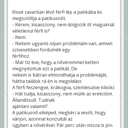
Kissé zavarban lévő férfi lép a patikába és
megszólítja a patikusnőt.
- Kérem, kisasszony, nem dolgozik itt maguknál
véletlenül férfi is?
- Nem.
- Nekem ugyanis olyan problémám van, amivel
szívesebben fordulnék egy
férfihoz.
- Már tíz éve, hogy a nővéremmel ketten
megnyitottuk ezt a patikát. De
nekem is bátran elmondhatja a problémáját,
hátha találok rá én is megoldást.
A férfi feszengve, krákogva, szemlesütve kiböki:
- Hát tudja, kisasszony, nem múlik az erekcióm.
Állandósult. Tudnak
ajánlani valamit?
A patikusnő elképed, megkéri a vevőt, hogy
várjon, azonnal konzultál az
ügyben a nővérével. Pár perc után vissza is jön.