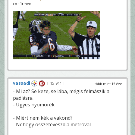
confirmed
vassadi
15 911
több mint 15 éve
- Mi az? Se keze, se lába, mégis felmászik a
padlásra.
- Ügyes nyomorék.
- Miért nem kék a vakond?
- Nehogy összetéveszd a metróval.