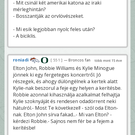
- Mit csinál két amerikai katona az iraki
mérleghintán?
- Bosszantják az orvlövészeket.
- Mi esik legjobban nyolc feles után?
- A biciklis.
roniadi
551
— Broncos fan
több mint 15 éve
Elton John, Robbie Williams és Kylie Minogue
jönnek ki egy fergeteges koncertről. Jó
részegek, és ahogy dülöngélnek a kertek alatt
Kylie-nak beszorul a feje egy helyen a kerítésbe.
Robbie azonnal kihasználja azalkalmat felhajtja
Kylie szoknyáját és rendesen odadörrent neki
hátulról.- Most Te következel! - szól oda Elton-
nak. Elton John sírva fakad...- Mi van Elton? -
kérdezi Robbie.- Sajnos nem fér be a fejem a
kerítésbe!