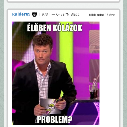
Raider89
973
— C-lver'N'Blacc
több mint 15 éve