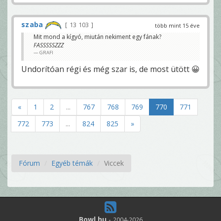
szaba
13 103
több mint 15 éve
Mit mond a kígyó, miután nekiment egy fának?
FASSSSSZZZ
GRAFI
Undorítóan régi és még szar is, de most ütött 😀
«
1
2
...
767
768
769
770
771
772
773
...
824
825
»
Fórum
Egyéb témák
Viccek
Bowl.hu
-
2004-2026