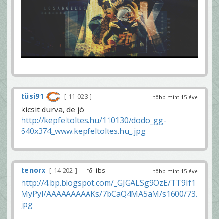
tüsi91
11 023
több mint 15 éve
kicsit durva, de jó
http://kepfeltoltes.hu/110130/dodo_gg-
640x374_www.kepfeltoltes.hu_.jpg
tenorx
14 202
— fő libsi
több mint 15 éve
http://4.bp.blogspot.com/_GJGALSg9OzE/TT9If1
MyPyI/AAAAAAAAAKs/7bCaQ4MA5aM/s1600/73.
jpg