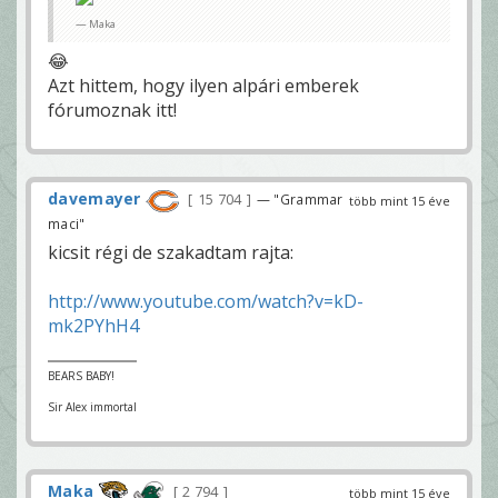
Maka
😂
Azt hittem, hogy ilyen alpári emberek
fórumoznak itt!
davemayer
15 704
— "Grammar
több mint 15 éve
maci"
kicsit régi de szakadtam rajta:
http://www.youtube.com/watch?v=kD-
mk2PYhH4
BEARS BABY!
Sir Alex immortal
Maka
2 794
több mint 15 éve