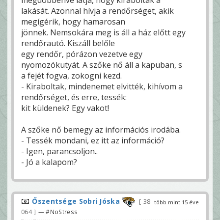
megdöbbenve látja, hogy kirabolták a
lakását. Azonnal hívja a rendőrséget, akik
megígérik, hogy hamarosan
jönnek. Nemsokára meg is áll a ház előtt egy
rendőrautó. Kiszáll belőle
egy rendőr, pórázon vezetve egy
nyomozókutyát. A szőke nő áll a kapuban, s
a fejét fogva, zokogni kezd.
- Kiraboltak, mindenemet elvitték, kihívom a
rendőrséget, és erre, tessék:
kit küldenek? Egy vakot!
A szőke nő bemegy az információs irodába.
- Tessék mondani, ez itt az információ?
- Igen, parancsoljon..
- Jó a kalapom?
Őszentsége Sobri Jóska
38
több mint 15 éve
064
— #NoStress