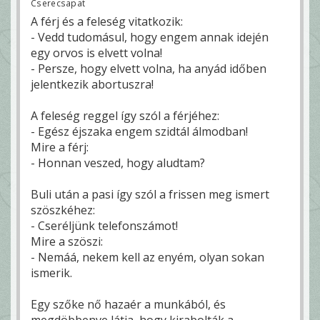
Cserecsapat
A férj és a feleség vitatkozik:
- Vedd tudomásul, hogy engem annak idején
egy orvos is elvett volna!
- Persze, hogy elvett volna, ha anyád időben
jelentkezik abortuszra!
A feleség reggel így szól a férjéhez:
- Egész éjszaka engem szidtál álmodban!
Mire a férj:
- Honnan veszed, hogy aludtam?
Buli után a pasi így szól a frissen meg ismert
szöszkéhez:
- Cseréljünk telefonszámot!
Mire a szöszi:
- Nemáá, nekem kell az enyém, olyan sokan
ismerik.
Egy szőke nő hazaér a munkából, és