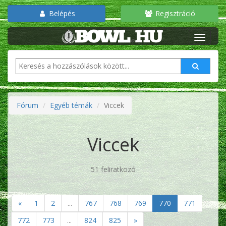
Belépés
Regisztráció
Fórum
Egyéb témák
Viccek
Viccek
51 feliratkozó
«
1
2
...
767
768
769
770
771
772
773
...
824
825
»