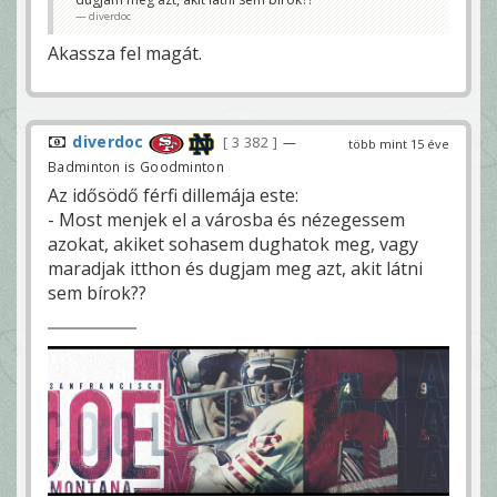
diverdoc
Akassza fel magát.
diverdoc
3 382
—
több mint 15 éve
Badminton is Goodminton
Az idősödő férfi dillemája este:
- Most menjek el a városba és nézegessem
azokat, akiket sohasem dughatok meg, vagy
maradjak itthon és dugjam meg azt, akit látni
sem bírok??