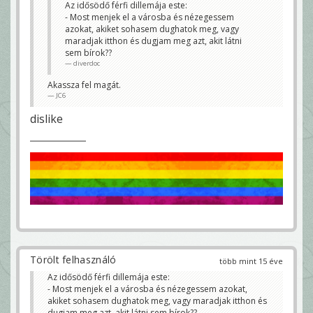
Az idősödő férfi dillemája este:
- Most menjek el a városba és nézegessem
azokat, akiket sohasem dughatok meg, vagy
maradjak itthon és dugjam meg azt, akit látni
sem bírok??
diverdoc
Akassza fel magát.
JC6
dislike
Törölt felhasználó
több mint 15 éve
Az idősödő férfi dillemája este:
- Most menjek el a városba és nézegessem azokat,
akiket sohasem dughatok meg, vagy maradjak itthon és
dugjam meg azt, akit látni sem bírok??