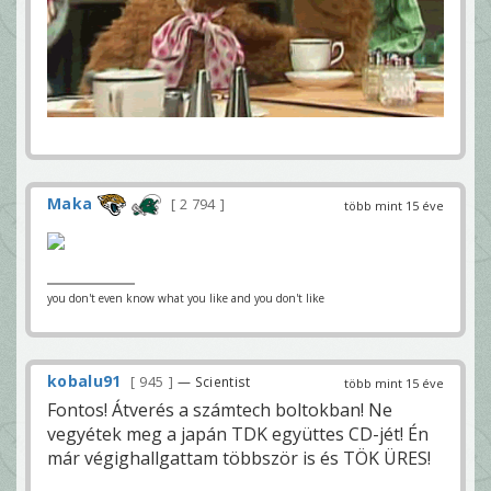
Maka
2 794
több mint 15 éve
you don't even know what you like and you don't like
kobalu91
945
— Scientist
több mint 15 éve
Fontos! Átverés a számtech boltokban! Ne
vegyétek meg a japán TDK együttes CD-jét! Én
már végighallgattam többször is és TÖK ÜRES!