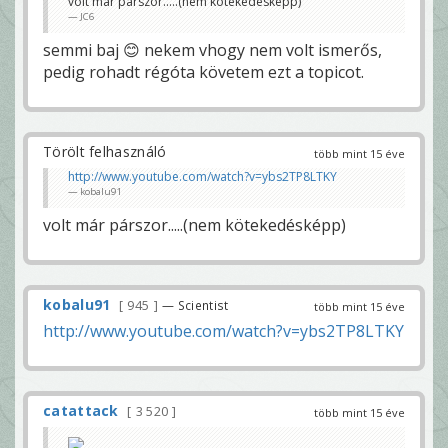
volt már párszor.....(nem kötekedésképp)
JC6
semmi baj 😊 nekem vhogy nem volt ismerős,
pedig rohadt régóta követem ezt a topicot.
Törölt felhasználó
több mint 15 éve
http://www.youtube.com/watch?v=ybs2TP8LTKY
kobalu91
volt már párszor.....(nem kötekedésképp)
kobalu91
945
— Scientist
több mint 15 éve
http://www.youtube.com/watch?v=ybs2TP8LTKY
catattack
3 520
több mint 15 éve