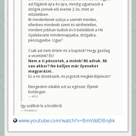
azt fújjátok újra és újra, mindig ugyanazok a
dolgok jönnek elő évente 2-3x, mint az
előzőekben.
Itt mindenkinek szúrja a szemét minden,
ellenben mindenki szent és sérthetetlen,
mindent jobban tudtok és ti beleláttok a Hit
Gyülekezete mindennapjaiba, dolgaiba,
pénzügyeibe. Ugye?
Csak azt nem értem mi a bajotok? Hogy gazdag
a vezetőnk? És?
Nem a ti pénzetek, a miénk! Mi adtuk. Mi
van akkor? Ne kelljen már ilyeneket
magyarázni..
Ez a mi döntésünk, mi jogotok megkérdőjelezni?
Elengedem inkább ezt az egészet. Éljetek
boldogan.
#JC6
Így szálltok le a bicikliről.
Amadeus
www.youtube.com/watch?v=BmVddDBnj6k