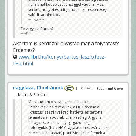
nem lehet következetlenséggel vádolni. Más
kérdés, hogy ki és mit gondol a kereszténység
valódi tartalmáról.
nagylaza
Te vagy az, Bartus?
#JC6
Akartam is kérdezni: olvastad már a folytatást?
Érdemes?
www.libri.hu/konyv/bartus_laszlo.fesz-
lesz.html
nagylaza, főpohárnok
18 142
több mint 6 éve
— beers & Packers
Most tudtam visszaolvasni a hsz-kat.
Többeknek: ne tévedjünk, a HGY sosem a
„krisztusi szegénységet” hirdette és tartotta
kívánatos állapotnak. Ellenkezőleg. A gyülis
felfogás szerint az anyagi-gazdasági
boldogulás (ha a HGY tagjaként részesül valaki
ebben az áldásban) pont Isten jelenlétének a