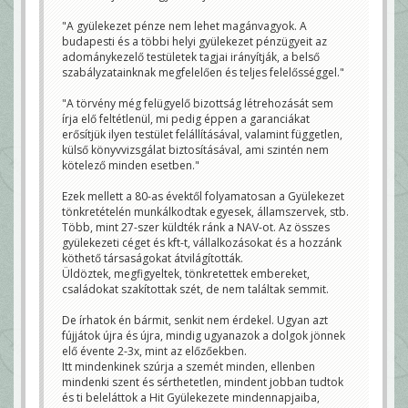
"A gyülekezet pénze nem lehet magánvagyok. A
budapesti és a többi helyi gyülekezet pénzügyeit az
adománykezelő testületek tagjai irányítják, a belső
szabályzatainknak megfelelően és teljes felelősséggel."
"A törvény még felügyelő bizottság létrehozását sem
írja elő feltétlenül, mi pedig éppen a garanciákat
erősítjük ilyen testület felállításával, valamint független,
külső könyvvizsgálat biztosításával, ami szintén nem
kötelező minden esetben."
Ezek mellett a 80-as évektől folyamatosan a Gyülekezet
tönkretételén munkálkodtak egyesek, államszervek, stb.
Több, mint 27-szer küldték ránk a NAV-ot. Az összes
gyülekezeti céget és kft-t, vállalkozásokat és a hozzánk
köthető társaságokat átvilágították.
Üldöztek, megfigyeltek, tönkretettek embereket,
családokat szakítottak szét, de nem találtak semmit.
De írhatok én bármit, senkit nem érdekel. Ugyan azt
fújjátok újra és újra, mindig ugyanazok a dolgok jönnek
elő évente 2-3x, mint az előzőekben.
Itt mindenkinek szúrja a szemét minden, ellenben
mindenki szent és sérthetetlen, mindent jobban tudtok
és ti beleláttok a Hit Gyülekezete mindennapjaiba,