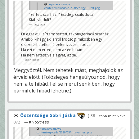
nepszava.us/wp-
content/uploads/2020/05/hitgyuli-zrt.png
itten a cégháló, persze nem muszáj
"Sértett szarházi." Esetleg: csalódott?
ehinni, ahogy gujásmarci se baszta tele a
Kiábrándult?
tényfeltáró reportját cégadatokkal, azt
meg egyből megkajálod József, József....
nagylaza
sutianap
Én egzaktul leírtam: sértett, takonygerincű szarházi.
De ezek a cégek hol vannak a linkelt e-cégjegyzékes
céginfókban?
Amiből kihagyják, arról fröcsög, miközben egy
Kopizd már ide az e-cégjegyzékből. Egyszerűbb
összeférhetetlen, érzelemvezérelt pöcs.
lenne, nem?
Ha ezt nem érted, nem az én hibám.
Tudod, ilyen a hit.
Marci sosem baszott át még ha más is a
Ha nem értesz vele egyet, az se.
világnézetünk, Bartus meg egy sértett szarházi, aki
Sobri Jóska
érzelemvezérelten fröcsög évek óta.
Sobri Jóska
Meggyőztél. Nem tehetek mást, meghajolok az
érveid előtt. (Fölösleges hangsúlyoznod, hogy
nem a te hibád. Fel se merül senkiben, hogy
bármiféle hibád lehetne.)
Őszentsége Sobri Jóska
38
több mint 6 éve
072
— #NoStress
nepszava.us/wp-
content/uploads/2020/05/hitgyuli-zrt.png
itten a cégháló, persze nem muszáj ehinni, ahogy