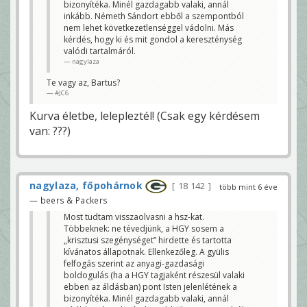
bizonyítéka. Minél gazdagabb valaki, annál
inkább. Németh Sándort ebből a szempontból
nem lehet következetlenséggel vádolni. Más
kérdés, hogy ki és mit gondol a kereszténység
valódi tartalmáról.
nagylaza
Te vagy az, Bartus?
#JC6
Kurva életbe, lelepleztél! (Csak egy kérdésem
van: ???)
nagylaza, főpohárnok
18 142
több mint 6 éve
— beers & Packers
Most tudtam visszaolvasni a hsz-kat.
Többeknek: ne tévedjünk, a HGY sosem a
„krisztusi szegénységet” hirdette és tartotta
kívánatos állapotnak. Ellenkezőleg. A gyülis
felfogás szerint az anyagi-gazdasági
boldogulás (ha a HGY tagjaként részesül valaki
ebben az áldásban) pont Isten jelenlétének a
bizonyítéka. Minél gazdagabb valaki, annál