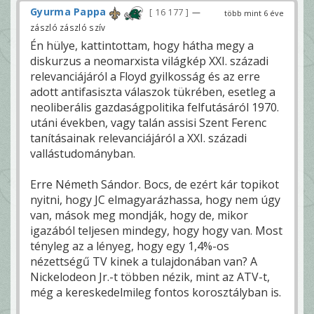
Gyurma Pappa
16 177
—
több mint 6 éve
zászló zászló szív
Én hülye, kattintottam, hogy hátha megy a
diskurzus a neomarxista világkép XXI. századi
relevanciájáról a Floyd gyilkosság és az erre
adott antifasiszta válaszok tükrében, esetleg a
neoliberális gazdaságpolitika felfutásáról 1970.
utáni években, vagy talán assisi Szent Ferenc
tanításainak relevanciájáról a XXI. századi
vallástudományban.
Erre Németh Sándor. Bocs, de ezért kár topikot
nyitni, hogy JC elmagyarázhassa, hogy nem úgy
van, mások meg mondják, hogy de, mikor
igazából teljesen mindegy, hogy hogy van. Most
tényleg az a lényeg, hogy egy 1,4%-os
nézettségű TV kinek a tulajdonában van? A
Nickelodeon Jr.-t többen nézik, mint az ATV-t,
még a kereskedelmileg fontos korosztályban is.