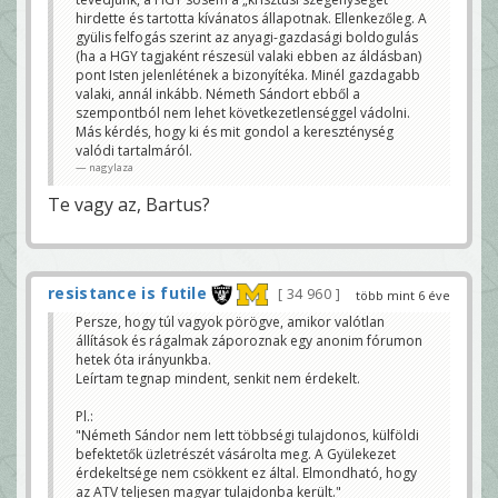
hirdette és tartotta kívánatos állapotnak. Ellenkezőleg. A
gyülis felfogás szerint az anyagi-gazdasági boldogulás
(ha a HGY tagjaként részesül valaki ebben az áldásban)
pont Isten jelenlétének a bizonyítéka. Minél gazdagabb
valaki, annál inkább. Németh Sándort ebből a
szempontból nem lehet következetlenséggel vádolni.
Más kérdés, hogy ki és mit gondol a kereszténység
valódi tartalmáról.
nagylaza
Te vagy az, Bartus?
resistance is futile
34 960
több mint 6 éve
Persze, hogy túl vagyok pörögve, amikor valótlan
állítások és rágalmak záporoznak egy anonim fórumon
hetek óta irányunkba.
Leírtam tegnap mindent, senkit nem érdekelt.
Pl.:
"Németh Sándor nem lett többségi tulajdonos, külföldi
befektetők üzletrészét vásárolta meg. A Gyülekezet
érdekeltsége nem csökkent ez által. Elmondható, hogy
az ATV teljesen magyar tulajdonba került."