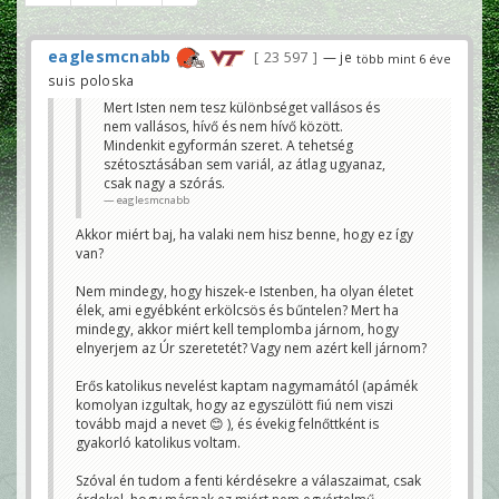
eaglesmcnabb
23 597
— je
több mint 6 éve
suis poloska
Mert Isten nem tesz különbséget vallásos és
nem vallásos, hívő és nem hívő között.
Mindenkit egyformán szeret. A tehetség
szétosztásában sem variál, az átlag ugyanaz,
csak nagy a szórás.
eaglesmcnabb
Akkor miért baj, ha valaki nem hisz benne, hogy ez így
van?
Nem mindegy, hogy hiszek-e Istenben, ha olyan életet
élek, ami egyébként erkölcsös és bűntelen? Mert ha
mindegy, akkor miért kell templomba járnom, hogy
elnyerjem az Úr szeretetét? Vagy nem azért kell járnom?
Erős katolikus nevelést kaptam nagymamától (apámék
komolyan izgultak, hogy az egyszülött fiú nem viszi
tovább majd a nevet 😊 ), és évekig felnőttként is
gyakorló katolikus voltam.
Szóval én tudom a fenti kérdésekre a válaszaimat, csak