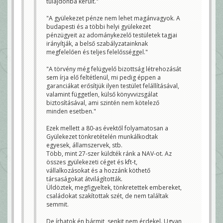
tulajdonba került."
"A gyülekezet pénze nem lehet magánvagyok. A
budapesti és a többi helyi gyülekezet
pénzügyeit az adománykezelő testületek tagjai
irányítják, a belső szabályzatainknak
megfelelően és teljes felelősséggel."
"A törvény még felügyelő bizottság létrehozását
sem írja elő feltétlenül, mi pedig éppen a
garanciákat erősítjük ilyen testület felállításával,
valamint független, külső könyvvizsgálat
biztosításával, ami szintén nem kötelező
minden esetben."
Ezek mellett a 80-as évektől folyamatosan a
Gyülekezet tönkretételén munkálkodtak
egyesek, államszervek, stb.
Több, mint 27-szer küldték ránk a NAV-ot. Az
összes gyülekezeti céget és kft-t,
vállalkozásokat és a hozzánk köthető
társaságokat átvilágították.
Üldöztek, megfigyeltek, tönkretettek embereket,
családokat szakítottak szét, de nem találtak
semmit.
De írhatok én bármit, senkit nem érdekel. Ugyan