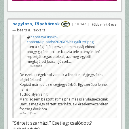
nagylaza, főpohárnok
18 142
több mint 6 éve
— beers & Packers
nepszava.us/wp-
content/uploads/2020/05/hitgyuli-zrt.png
itten a cégháló, persze nem muszáj ehinni,
ahogy gujásmarci se baszta tele a tényfeltáró
reportját cégadatokkal, azt meg egyből
megkajálod József, József....
sutianap
De ezek a cégek hol vannak a linkelt e-cégjegyzékes
céginfókban?
Kopizd már ide az e-cégjegyzékből. Egyszerűbb lenne,
nem?
Tudod, ilyen a hit.
Marci sosem baszott át még ha más is a világnézetünk,
Bartus meg egy sértett szarházi, aki érzelemvezérelten
fröcsög évek óta.
Sobri Jóska
"Sértett szarházi." Esetleg: csalódott?