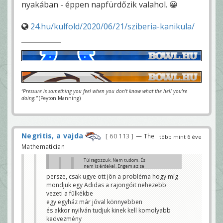
nyakában - éppen napfürdőzik valahol. 😀
24.hu/kulfold/2020/06/21/sziberia-kanikula/
“Pressure is something you feel when you don't know what the hell you're
doing.”
(Peyton Manning)
Negritis, a vajda
60 113
— The
több mint 6 éve
Mathematician
Túlragozzuk. Nem tudom. És
nem is érdekel. Engem az se
érdekelne, ha senki nem írt
persze, csak ugye ott jön a probléma hogy míg
volna semmit a sztoriról.
mondjuk egy Adidas a rajongóit nehezebb
Nekem már az bőven elég volt -
nem most, hanem már jó ideje
vezeti a fülkékbe
-, hogy az egyház vezetője
egy egyház már jóval könnyebben
személyesen is tulajdonos - ez
pedig a cégjegyzékben ott van,
és akkor nyilván tudjuk kinek kell komolyabb
bizonyítható - abban a TV-ben,
kedvezmény
amiben az egyháza is