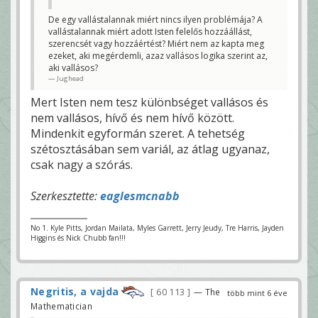
Na de az miért van, hogy Te, aki vallásos életet élsz
De egy vallástalannak miért nincs ilyen problémája? A
többször is nehéz helyzetbe kerültél és volt, hogy
vallástalannak miért adott Isten felelős hozzáállást,
500k visszafizetése is megterhelt, míg sokan mások
teljesen vallás nélküli életet élve sem kerültek sose
szerencsét vagy hozzáértést? Miért nem az kapta meg
ilyen rossz helyzetbe? Ez nem nagyon igazságtalan
ezeket, aki megérdemli, azaz vallásos logika szerint az,
veletek vallásosokkal szemben? Miért nem Titeket
aki vallásos?
segít a felső hatalom?
Jughead
Én pl. ha a munkahelyemen azt venném észre, hogy
annak ellenére se vagyok megbecsülve, hogy
Mert Isten nem tesz különbséget vallásos és
mindent megteszek, míg más alkalmazottak alig
járnak be, nem is dolgoznak szinte semmit, mégis
nem vallásos, hívő és nem hívő között.
övék a nagyobb bónusz/fizetés/megbecsülés, akkor
tuti ott hagynám a céget...
Mindenkit egyformán szeret. A tehetség
Jughead
szétosztásában sem variál, az átlag ugyanaz,
csak nagy a szórás.
Szerkesztette:
eaglesmcnabb
No 1. Kyle Pitts, Jordan Mailata, Myles Garrett, Jerry Jeudy, Tre Harris, Jayden
Higgins és Nick Chubb fan!!!
Negritis, a vajda
60 113
— The
több mint 6 éve
Mathematician