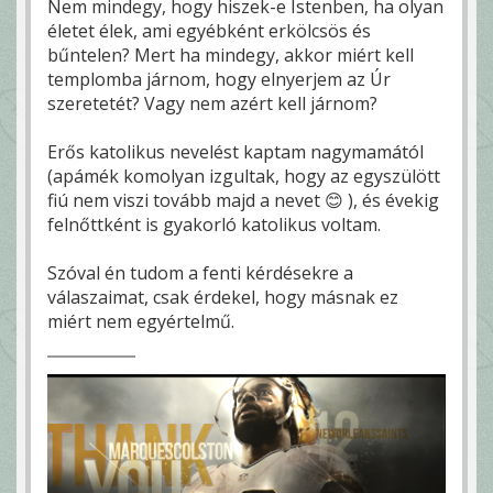
Nem mindegy, hogy hiszek-e Istenben, ha olyan
életet élek, ami egyébként erkölcsös és
bűntelen? Mert ha mindegy, akkor miért kell
templomba járnom, hogy elnyerjem az Úr
szeretetét? Vagy nem azért kell járnom?
Erős katolikus nevelést kaptam nagymamától
(apámék komolyan izgultak, hogy az egyszülött
fiú nem viszi tovább majd a nevet 😊 ), és évekig
felnőttként is gyakorló katolikus voltam.
Szóval én tudom a fenti kérdésekre a
válaszaimat, csak érdekel, hogy másnak ez
miért nem egyértelmű.