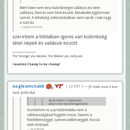
Na de az miért van, hogy Te, aki vallásos
Mert Isten nem tesz különbséget vallásos és nem
életet élsz többször is nehéz helyzetbe
vallásos, hívő és nem hívő között. Mindenkit egyformán
kerültél és volt, hogy 500k visszafizetése
szeret. A tehetség szétosztásában sem variál, csak nagy
is megterhelt, míg sokan mások teljesen
vallás nélküli életet élve sem kerültek
a szórás.
sose ilyen rossz helyzetbe? Ez nem
eaglesmcnabb
nagyon igazságtalan veletek
vallásosokkal szemben? Miért nem
Titeket segít a felső hatalom?
szerintem a bibliában igenis van különbség
Én pl. ha a munkahelyemen azt venném
tétel népek és vallások között
észre, hogy annak ellenére se vagyok
megbecsülve, hogy mindent megteszek,
míg más alkalmazottak alig járnak be,
nem is dolgoznak szinte semmit, mégis
The Stronger you become, the Weaker you really are.
övék a nagyobb
bónusz/fizetés/megbecsülés, akkor tuti
I wanted Champ to be champ!
ott hagynám a céget...
Jughead
Gondolom ez a problematika nem a vallásosságával
függött össze, hanem a felelőtlenséggel,
szerencsétlenséggel, hozzá nem értéssel.
eaglesmcnabb
23 597
— je
több mint 6 éve
Fast Willie
suis poloska
De ha előtte is imádkoztál,
akkor miért kerültél egyáltalán
nehéz helyzetbe?
Gondolom ez a problematika nem a
Jughead
vallásosságával függött össze, hanem a
A keresztény élet egyáltalán nem csak
felelőtlenséggel, szerencsétlenséggel, hozzá
móka és kacagás.
nem értéssel.
Sok minden megpróbálja az ember hitét...
Fast Willie
#JC6