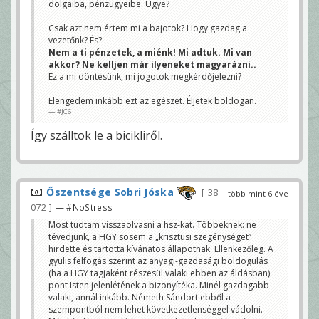
dolgaiba, pénzügyeibe. Ugye?
Csak azt nem értem mi a bajotok? Hogy gazdag a
vezetőnk? És?
Nem a ti pénzetek, a miénk! Mi adtuk. Mi van
akkor? Ne kelljen már ilyeneket magyarázni..
Ez a mi döntésünk, mi jogotok megkérdőjelezni?
Elengedem inkább ezt az egészet. Éljetek boldogan.
#JC6
Így szálltok le a bicikliről.
Őszentsége Sobri Jóska
38
több mint 6 éve
072
— #NoStress
Most tudtam visszaolvasni a hsz-kat. Többeknek: ne
tévedjünk, a HGY sosem a „krisztusi szegénységet”
hirdette és tartotta kívánatos állapotnak. Ellenkezőleg. A
gyülis felfogás szerint az anyagi-gazdasági boldogulás
(ha a HGY tagjaként részesül valaki ebben az áldásban)
pont Isten jelenlétének a bizonyítéka. Minél gazdagabb
valaki, annál inkább. Németh Sándort ebből a
szempontból nem lehet következetlenséggel vádolni.