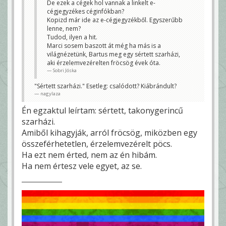
gujásmarci se baszta tele a tényfeltáró reportját
De ezek a cégek hol vannak a linkelt e-
cégadatokkal, azt meg egyből megkajálod József,
cégjegyzékes céginfókban?
József....
Kopizd már ide az e-cégjegyzékből. Egyszerűbb
sutianap
lenne, nem?
Tudod, ilyen a hit.
Marci sosem baszott át még ha más is a
világnézetünk, Bartus meg egy sértett szarházi,
aki érzelemvezérelten fröcsög évek óta.
Sobri Jóska
"Sértett szarházi." Esetleg: csalódott? Kiábrándult?
nagylaza
Én egzaktul leírtam: sértett, takonygerincű
szarházi.
Amiből kihagyják, arról fröcsög, miközben egy
összeférhetetlen, érzelemvezérelt pöcs.
Ha ezt nem érted, nem az én hibám.
Ha nem értesz vele egyet, az se.