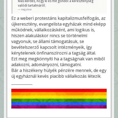
Más kérdés, hogy ki és mit gondol a kereszténység
valódi tartalmáról.
nagylaza
Ez a weberi protestáns kapitalizmusfelfogás, az
újkeresztény, evangelista egyházak mind eképp
működnek, vállalkozásként, ami logikus is,
hiszen alakuláskor nincs se történelmi
vagyonuk, se állami támogatásuk, se
bevételszerző kapcsolt intézményeik, így
kénytelenek önfinanszírozni a tagság által.
Ezt meg megkönnyíti ha a tagságnak van miből
adakozni, adományozni, támogatni.
Bár a hiszékeny hülyék pénzére mennek, de egy
új egyháznál kevés piacibb vállalkozás létezik.