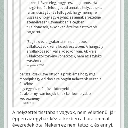
nekem bőven elég, hogy résztulajdonos. Ha
bizonyítható - abban a TV-ben, amiben az
egyháza is tulajdonos. Ha ezt nem érted,
megérted és feldolgozod annak a helyzetnek a
hogy miért probléma, nincs miről
faramuciságát - és felfogod, hogy mennyire
beszélni.
visszás -, hogy egy egyház és annak a vezetője
peterk2005
személyesen ugyanabban a cégben
Értem. Ha igazolja a prekoncepciódat, akkor nem kell
tulajdonosok, akkor van értelme ezt tovább
bizonyítás. Elhiszed bemondásra. És meglepődsz, ha
más elhiszi a migránst, Sorost, alkalmatlant, stb....
bogozni.
Sobri Jóska
(Segítek: ez a gyakorlat mindennapos
vállalkozások, vállalkozók esetében. A hangsúly
a vállalkozáson, vállalkozókon van. Akikre a
vállalkozói törvény vonatkozik, nem az egyházi
törvény.)
peterk2005
persze, csak ugye ott jön a probléma hogy míg
mondjuk egy Adidas a rajongóit nehezebb vezeti a
fülkékbe
egy egyház már jóval könnyebben
és akkor nyilván tudjuk kinek kell komolyabb
kedvezmény
Negritis
A helyzettel tisztában vagyok, nem véletlenül jár
éppen az egyház kéz-a-kézben a hatalommal
évezredek óta. Nekem ez nem tetszik, és ennyi.