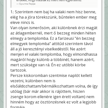
érdekel, hogy másnak ez miért nem egyértelmű.
Gyurma Pappa
1.: Szerintem nem baj ha valaki nem hisz benne,
elég ha a jóra törekszünk, bűntelen ember meg
eleve nincs is.
Van olyan ismerősöm, aki különbnek érzi magát
az átlagembernél, mert ő bezzeg minden héten
elmegy a templomba. Ez a farizeusi "én bezzeg
elmegyek templomba" attitűd szerintem távol
áll a jó keresztényi viselkedéstől. Ne azért
menjen el valaki templomba, hogy elmondhassa
magáról hogy különb a többinél, hanem azért,
mert szüksége van rá. Én ez utóbbi körbe
tartozok.
Persze kiskoromban szentmise naplót kellett
vezetni, különben nem is
elsőáldozhattam/bérmálkozhattam volna, de így
utólag (bár már akkor is rájöttem, hiszen
zsenge korom ellenére igen érett voltam) nem
hinném hogy az ösztönzésnek ez volt a legjobb
formája.