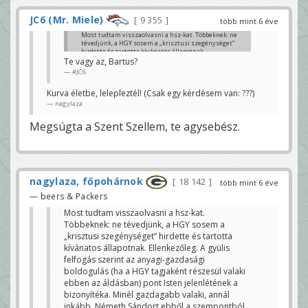
JC6 (Mr. Miele)
9 355
több mint 6 éve
Most tudtam visszaolvasni a hsz-kat. Többeknek: ne
tévedjünk, a HGY sosem a „krisztusi szegénységet”
hirdette és tartotta kívánatos állapotnak.
Ellenkezőleg. A gyülis felfogás szerint az anyagi-
Te vagy az, Bartus?
gazdasági boldogulás (ha a HGY tagjaként részesül
#JC6
valaki ebben az áldásban) pont Isten jelenlétének a
bizonyítéka. Minél gazdagabb valaki, annál inkább.
Kurva életbe, lelepleztél! (Csak egy kérdésem van: ???)
Németh Sándort ebből a szempontból nem lehet
következetlenséggel vádolni. Más kérdés, hogy ki és
nagylaza
mit gondol a kereszténység valódi tartalmáról.
nagylaza
Megsúgta a Szent Szellem, te agysebész.
nagylaza, főpohárnok
18 142
több mint 6 éve
— beers & Packers
Most tudtam visszaolvasni a hsz-kat.
Többeknek: ne tévedjünk, a HGY sosem a
„krisztusi szegénységet” hirdette és tartotta
kívánatos állapotnak. Ellenkezőleg. A gyülis
felfogás szerint az anyagi-gazdasági
boldogulás (ha a HGY tagjaként részesül valaki
ebben az áldásban) pont Isten jelenlétének a
bizonyítéka. Minél gazdagabb valaki, annál
inkább. Németh Sándort ebből a szempontból