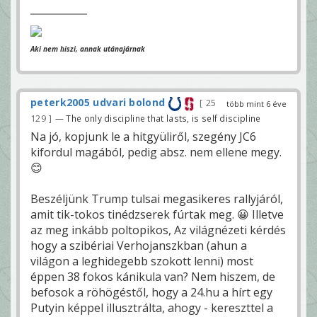
Aki nem hiszi, annak utánajárnak
peterk2005 udvari bolond
25
több mint 6 éve
129
— The only discipline that lasts, is self discipline
Na jó, kopjunk le a hitgyüliről, szegény JC6
kifordul magából, pedig absz. nem ellene megy.
😊
Beszéljünk Trump tulsai megasikeres rallyjáról,
amit tik-tokos tinédzserek fúrtak meg. 😀 Illetve
az meg inkább poltopikos, Az világnézeti kérdés
hogy a szibériai Verhojanszkban (ahun a
világon a leghidegebb szokott lenni) most
éppen 38 fokos kánikula van? Nem hiszem, de
befosok a röhögéstől, hogy a 24.hu a hírt egy
Putyin képpel illusztrálta, ahogy - kereszttel a