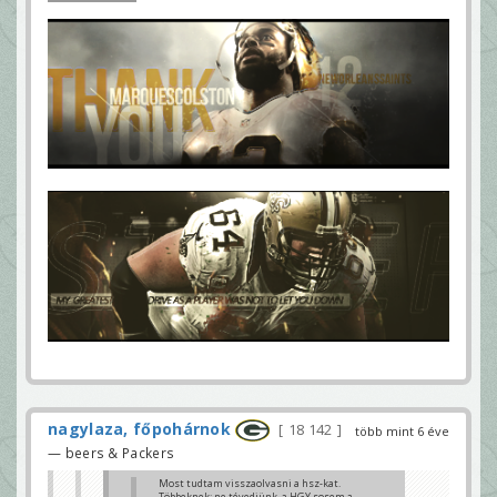
nagylaza, főpohárnok
18 142
több mint 6 éve
— beers & Packers
Most tudtam visszaolvasni a hsz-kat.
Többeknek: ne tévedjünk, a HGY sosem a