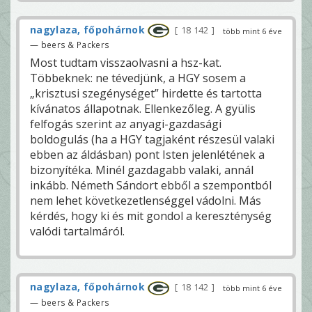
nagylaza, főpohárnok
18 142
több mint 6 éve
— beers & Packers
Most tudtam visszaolvasni a hsz-kat.
Többeknek: ne tévedjünk, a HGY sosem a
„krisztusi szegénységet” hirdette és tartotta
kívánatos állapotnak. Ellenkezőleg. A gyülis
felfogás szerint az anyagi-gazdasági
boldogulás (ha a HGY tagjaként részesül valaki
ebben az áldásban) pont Isten jelenlétének a
bizonyítéka. Minél gazdagabb valaki, annál
inkább. Németh Sándort ebből a szempontból
nem lehet következetlenséggel vádolni. Más
kérdés, hogy ki és mit gondol a kereszténység
valódi tartalmáról.
nagylaza, főpohárnok
18 142
több mint 6 éve
— beers & Packers