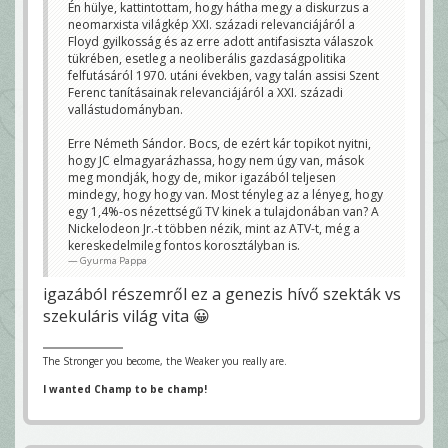
Én hülye, kattintottam, hogy hátha megy a diskurzus a
neomarxista világkép XXI. századi relevanciájáról a
Floyd gyilkosság és az erre adott antifasiszta válaszok
tükrében, esetleg a neoliberális gazdaságpolitika
felfutásáról 1970. utáni években, vagy talán assisi Szent
Ferenc tanításainak relevanciájáról a XXI. századi
vallástudományban.
Erre Németh Sándor. Bocs, de ezért kár topikot nyitni,
hogy JC elmagyarázhassa, hogy nem úgy van, mások
meg mondják, hogy de, mikor igazából teljesen
mindegy, hogy hogy van. Most tényleg az a lényeg, hogy
egy 1,4%-os nézettségű TV kinek a tulajdonában van? A
Nickelodeon Jr.-t többen nézik, mint az ATV-t, még a
kereskedelmileg fontos korosztályban is.
Gyurma Pappa
igazából részemről ez a genezis hívő szekták vs
szekuláris világ vita 😀
The Stronger you become, the Weaker you really are.
I wanted Champ to be champ!