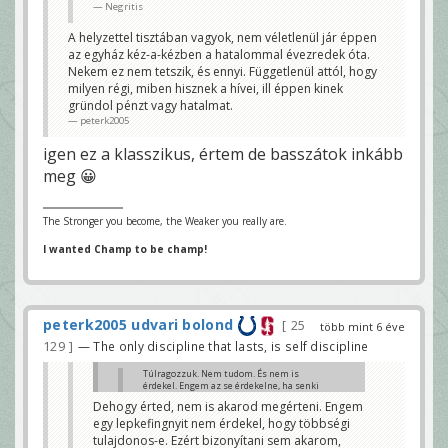
tulajdonos. Ha ezt nem érted,
Negritis
hogy miért probléma, nincs
miről beszélni.
A helyzettel tisztában vagyok, nem véletlenül jár éppen
peterk2005
az egyház kéz-a-kézben a hatalommal évezredek óta.
Értem. Ha igazolja a prekoncepciódat,
Nekem ez nem tetszik, és ennyi. Függetlenül attól, hogy
akkor nem kell bizonyítás. Elhiszed
milyen régi, miben hisznek a hívei, ill éppen kinek
bemondásra. És meglepődsz, ha más
gründol pénzt vagy hatalmat.
elhiszi a migránst, Sorost, alkalmatlant,
stb....
peterk2005
Sobri Jóska
igen ez a klasszikus, értem de basszátok inkább
Dehogy érted, nem is akarod megérteni. Engem egy
lepkefingnyit nem érdekel, hogy többségi
meg 😀
tulajdonos-e. Ezért bizonyítani sem akarom, nekem
bőven elég, hogy résztulajdonos. Ha megérted és
feldolgozod annak a helyzetnek a faramuciságát - és
felfogod, hogy mennyire visszás -, hogy egy egyház
The Stronger you become, the Weaker you really are.
és annak a vezetője személyesen ugyanabban a
cégben tulajdonosok, akkor van értelme ezt tovább
I wanted Champ to be champ!
bogozni.
(Segítek: ez a gyakorlat mindennapos vállalkozások,
vállalkozók esetében. A hangsúly a vállalkozáson,
vállalkozókon van. Akikre a vállalkozói törvény
vonatkozik, nem az egyházi törvény.)
peterk2005 udvari bolond
peterk2005
25
több mint 6 éve
129
— The only discipline that lasts, is self discipline
Túlragozzuk. Nem tudom. És nem is
érdekel. Engem az se érdekelne, ha senki
nem írt volna semmit a sztoriról. Nekem
Dehogy érted, nem is akarod megérteni. Engem
már az bőven elég volt - nem most,
egy lepkefingnyit nem érdekel, hogy többségi
hanem már jó ideje -, hogy az egyház
vezetője személyesen is tulajdonos - ez
tulajdonos-e. Ezért bizonyítani sem akarom,
pedig a cégjegyzékben ott van,