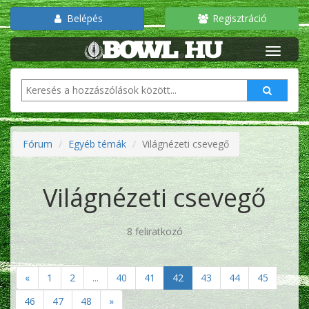
Belépés
Regisztráció
Fórum
Egyéb témák
Világnézeti csevegő
Világnézeti csevegő
8 feliratkozó
«
1
2
...
40
41
42
43
44
45
46
47
48
»