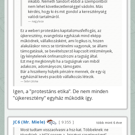
inkább. Németh Sándort ebből a szempontból
nem lehet következetlenséggel vádolni. Más
kérdés, hogy ki és mit gondol a kereszténység
valódi tartalmáról.
nagylaza
Ez a weberi protestáns kapitalizmusfelfogás, az
újkeresztény, evangelista egyházak mind eképp
működnek, vállalkozásként, ami logikus is, hiszen
alakuláskor nincs se történelmi vagyonuk, se állami
támogatásuk, se bevételszerző kapcsolt intézményeik,
így kénytelenek önfinanszírozni a tagság által.
Ezt meg megkönnyíti ha a tagságnak van miből
adakozni, adományozni, támogatni.
Bár a hiszékeny hülyék pénzére mennek, de egy új
egyháznál kevés piacibb vállalkozás létezik.
Sobri Jóska
Igen, a "protestáns etika". De nem minden
"újkeresztény" egyház működik így.
JC6 (Mr. Miele)
9 355
több mint 6 éve
Most tudtam visszaolvasni a hsz-kat. Többeknek: ne
tévedjünk, a HGY sosem a „krisztusi szegénységet”