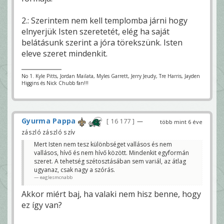
2.: Szerintem nem kell templomba járni hogy
elnyerjük Isten szeretetét, elég ha saját
belátásunk szerint a jóra törekszünk. Isten
eleve szeret mindenkit.
No 1. Kyle Pitts, Jordan Mailata, Myles Garrett, Jerry Jeudy, Tre Harris, Jayden
Higgins és Nick Chubb fan!!!
Gyurma Pappa
16 177
—
több mint 6 éve
zászló zászló szív
Mert Isten nem tesz különbséget vallásos és nem
vallásos, hívő és nem hívő között. Mindenkit egyformán
szeret. A tehetség szétosztásában sem variál, az átlag
ugyanaz, csak nagy a szórás.
eaglesmcnabb
Akkor miért baj, ha valaki nem hisz benne, hogy
ez így van?