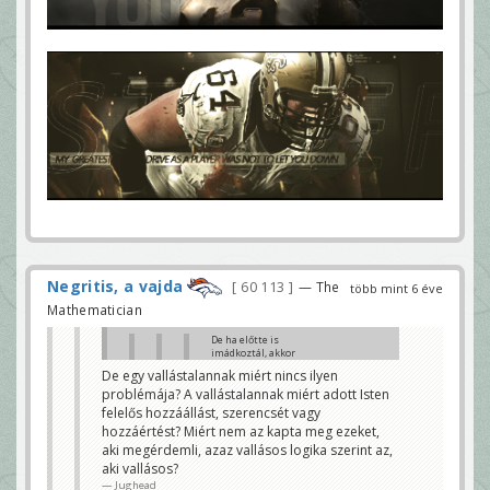
Negritis, a vajda
60 113
— The
több mint 6 éve
Mathematician
De ha előtte is
imádkoztál, akkor
miért kerültél
De egy vallástalannak miért nincs ilyen
egyáltalán nehéz
problémája? A vallástalannak miért adott Isten
helyzetbe?
Jughead
felelős hozzáállást, szerencsét vagy
hozzáértést? Miért nem az kapta meg ezeket,
A keresztény élet egyáltalán
nem csak móka és kacagás.
aki megérdemli, azaz vallásos logika szerint az,
Sok minden megpróbálja az
aki vallásos?
ember hitét...
Jughead
#JC6