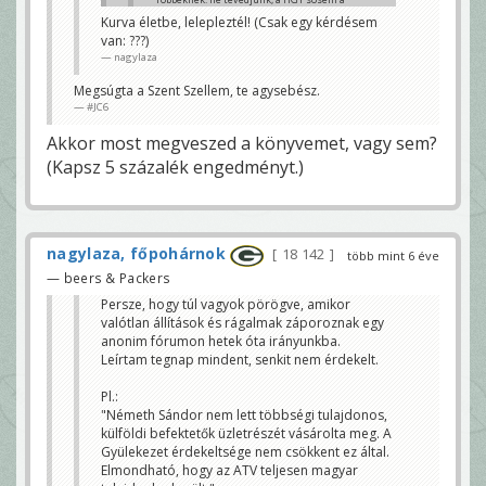
„krisztusi szegénységet” hirdette és
Kurva életbe, lelepleztél! (Csak egy kérdésem
tartotta kívánatos állapotnak.
van: ???)
Ellenkezőleg. A gyülis felfogás szerint az
anyagi-gazdasági boldogulás (ha a HGY
nagylaza
tagjaként részesül valaki ebben az
áldásban) pont Isten jelenlétének a
Megsúgta a Szent Szellem, te agysebész.
bizonyítéka. Minél gazdagabb valaki,
annál inkább. Németh Sándort ebből a
#JC6
szempontból nem lehet
következetlenséggel vádolni. Más kérdés,
Akkor most megveszed a könyvemet, vagy sem?
hogy ki és mit gondol a kereszténység
valódi tartalmáról.
(Kapsz 5 százalék engedményt.)
nagylaza
Te vagy az, Bartus?
#JC6
nagylaza, főpohárnok
18 142
több mint 6 éve
— beers & Packers
Persze, hogy túl vagyok pörögve, amikor
valótlan állítások és rágalmak záporoznak egy
anonim fórumon hetek óta irányunkba.
Leírtam tegnap mindent, senkit nem érdekelt.
Pl.:
"Németh Sándor nem lett többségi tulajdonos,
külföldi befektetők üzletrészét vásárolta meg. A
Gyülekezet érdekeltsége nem csökkent ez által.
Elmondható, hogy az ATV teljesen magyar