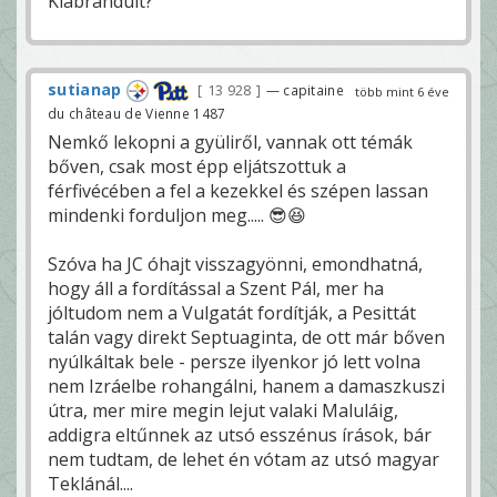
Kiábrándult?
sutianap
13 928
— capitaine
több mint 6 éve
du château de Vienne 1487
Nemkő lekopni a gyüliről, vannak ott témák
bőven, csak most épp eljátszottuk a
férfivécében a fel a kezekkel és szépen lassan
mindenki forduljon meg..... 😎😆
Szóva ha JC óhajt visszagyönni, emondhatná,
hogy áll a fordítással a Szent Pál, mer ha
jóltudom nem a Vulgatát fordítják, a Pesittát
talán vagy direkt Septuaginta, de ott már bőven
nyúlkáltak bele - persze ilyenkor jó lett volna
nem Izráelbe rohangálni, hanem a damaszkuszi
útra, mer mire megin lejut valaki Maluláig,
addigra eltűnnek az utsó esszénus írások, bár
nem tudtam, de lehet én vótam az utsó magyar
Teklánál....