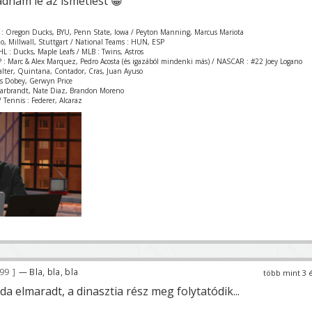
adnám le az ismétlést 😀
 : Oregon Ducks, BYU, Penn State, Iowa / Peyton Manning, Marcus Mariota
zio, Millwall, Stuttgart / National Teams : HUN, ESP
L : Ducks, Maple Leafs / MLB : Twins, Astros
 : Marc & Alex Marquez, Pedro Acosta (és igazából mindenki más) / NASCAR : #22 Joey Logano
Valter, Quintana, Contador, Cras, Juan Ayuso
is Dobey, Gerwyn Price
Garbrandt, Nate Diaz, Brandon Moreno
 Tennis : Federer, Alcaraz
699
— Bla, bla, bla
több mint 3 
a elmaradt, a dinasztia rész meg folytatódik...