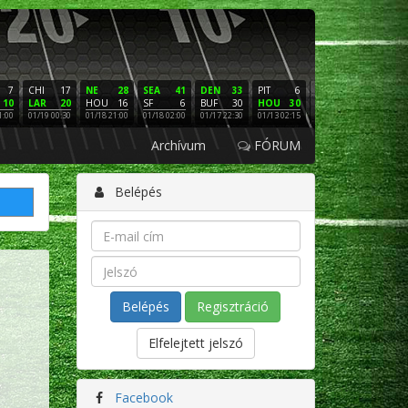
7
CHI
17
NE
28
SEA
41
DEN
33
PIT
6
NE
16
PHI
10
LAR
20
HOU
16
SF
6
BUF
30
HOU
30
LAC
3
SF
1:00
01/19 00:30
01/18 21:00
01/18 02:00
01/17 22:30
01/13 02:15
01/12 02:00
01/11 22:
Archívum
FÓRUM
Belépés
Regisztráció
Elfelejtett jelszó
Facebook