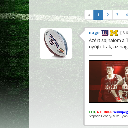
«
1
2
3
4
nagir
8 
Azért sajnálom a 
nyújtottak, az na
ETO
,
A.C. Milan
,
Winnipeg
Stephen Hendry, Mike Tyson, 