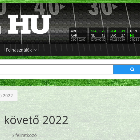
ARI
SEA
29
SEA
31
DEN
CAR
NE
13
LAR
27
NE
08/07 02:00
02/09 00:30
01/26 00:30
01/25 2
Felhasználók
ő 2022
 követő 2022
5 feliratkozó