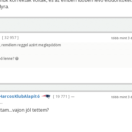
fiúk korrektak voltak, és az emberi időben lévő elődöntőket
yra.
32 957
több mint 3 
jt, remélem reggel azért meglepődöm
ő lenne? 😆
HarcosKlubAlapító
19 771
—
több mint 3 
..
tam....vajon jól tettem?