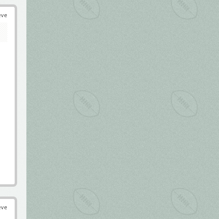
éve
éve