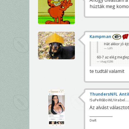
Ahogy olvastam a 
húzták meg komol
Kampman
Hát akkor jó é
Löfli
60-7 az elég meglep
shagi0206
te tudtál valamit
ThundersNFL Anti
!SuPeR6BoWL!Vrabel.....
Az alvást választot
Draft