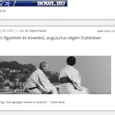
-2018
65 226
— no es importante
több mint 3 
es figyelmet és követést, augusztus végén Dublinban
iség. Csak igazságok vannak és emberek."
- Szerb Antal