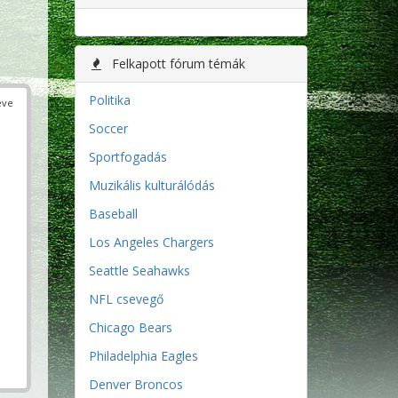
Felkapott fórum témák
Politika
éve
Soccer
Sportfogadás
Muzikális kulturálódás
Baseball
Los Angeles Chargers
Seattle Seahawks
NFL csevegő
Chicago Bears
Philadelphia Eagles
Denver Broncos