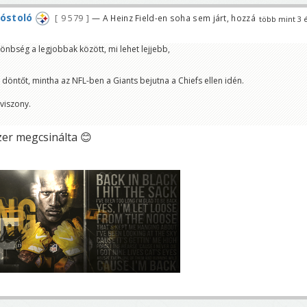
kóstoló
9 579
— A Heinz Field-en soha sem járt, hozzá
több mint 3 
r
önbség a legjobbak között, mi lehet lejjebb,
 döntőt, mintha az NFL-ben a Giants bejutna a Chiefs ellen idén.
viszony.
zer megcsinálta 😊