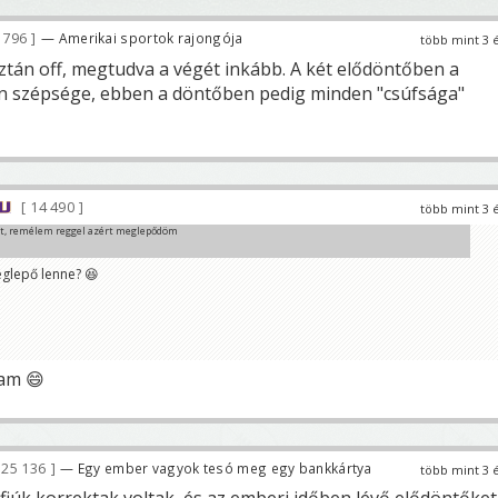
 796
— Amerikai sportok rajongója
több mint 3 
aztán off, megtudva a végét inkább. A két elődöntőben a
en szépsége, ebben a döntőben pedig minden "csúfsága"
14 490
több mint 3 
éjt, remélem reggel azért meglepődöm
eglepő lenne? 😆
tam 😄
25 136
— Egy ember vagyok tesó meg egy bankkártya
több mint 3 