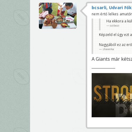
bcsarli, Udvari Fő
nem értő lelkes amatő
Ha ekkora a kül
ozibozi
Képzeld el úgy ezt a
Nagyjából ez az erő
shawnka
A Giants már kéts