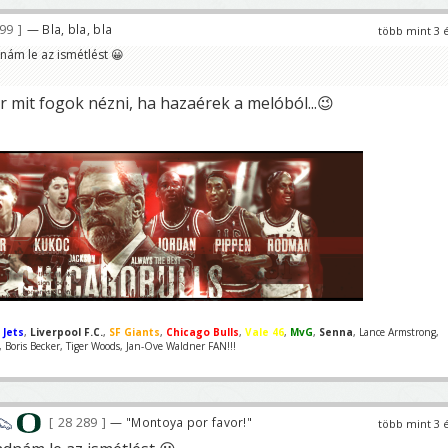
699
— Bla, bla, bla
több mint 3 
nám le az ismétlést 😀
or mit fogok nézni, ha hazaérek a melóból...😉
 Jets
,
Liverpool F.C.
,
SF Giants
,
Chicago Bulls
,
Vale 46
,
MvG
,
Senna
, Lance Armstrong,
Boris Becker, Tiger Woods, Jan-Ove Waldner FAN!!!
28 289
— "Montoya por favor!"
több mint 3 