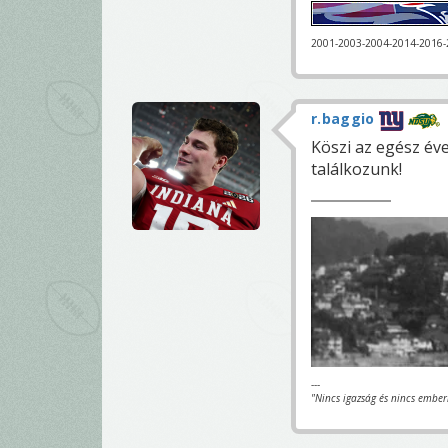
2001-2003-2004-2014-2016
r.baggio
Köszi az egész év
találkozunk!
---
"Nincs igazság és nincs ember