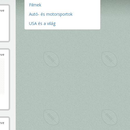
Filmek
éve
Autó- és motorsportok
USA és a világ
éve
éve