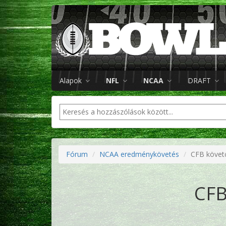
Alapok
NFL
NCAA
DRAFT
Fórum
NCAA eredménykövetés
CFB követ
CFB