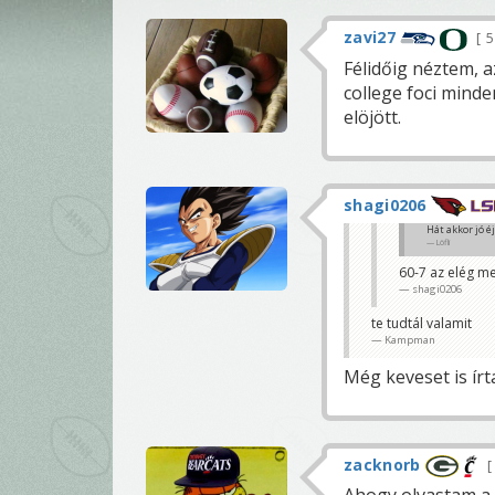
zavi27
5
Félidőig néztem, 
college foci mind
elöjött.
shagi0206
Hát akkor jó 
Löfli
60-7 az elég m
shagi0206
te tudtál valamit
Kampman
Még keveset is ír
zacknorb