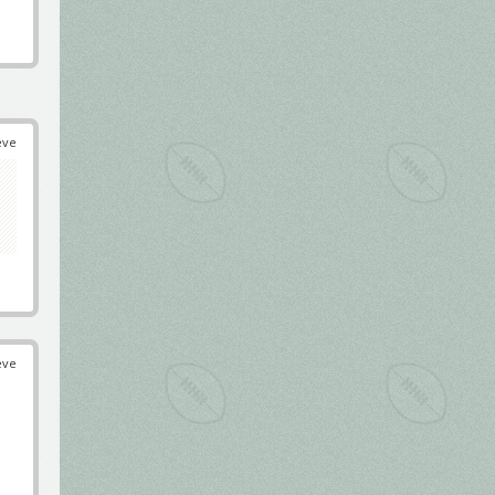
éve
éve