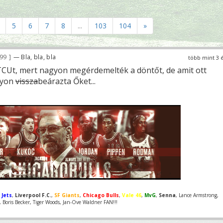
5
6
7
8
...
103
104
»
699
— Bla, bla, bla
több mint 3 
TCUt, mert nagyon megérdemelték a döntőt, de amit ott
gyon
vissza
beárazta Őket...
 Jets
,
Liverpool F.C.
,
SF Giants
,
Chicago Bulls
,
Vale 46
,
MvG
,
Senna
, Lance Armstrong,
Boris Becker, Tiger Woods, Jan-Ove Waldner FAN!!!