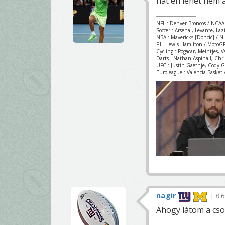
hát én lehet nem 
NFL : Denver Broncos / NCAA
Soccer : Arsenal, Levante, La
NBA : Mavericks [Doncic] / NH
F1 : Lewis Hamilton / MotoGP
Cycling : Pogacar, Meintjes, 
Darts : Nathan Aspinall, Chr
UFC : Justin Gaethje, Cody 
Euroleague : Valencia Basket /
nagir
8 
Ahogy látom a csod