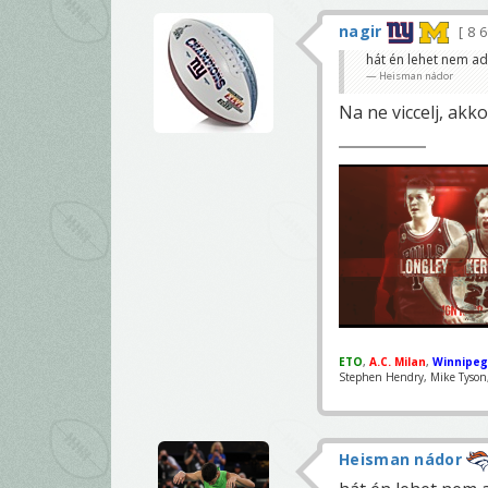
nagir
8 
hát én lehet nem ad
Heisman nádor
Na ne viccelj, akk
ETO
,
A.C. Milan
,
Winnipeg
Stephen Hendry, Mike Tyson, 
Heisman nádor