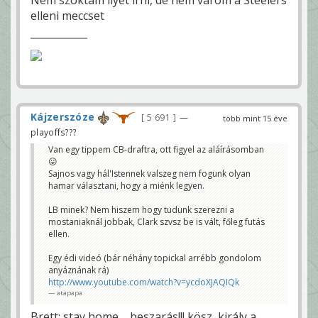
elleni meccset
Kájzerszóze
5 691
—
több mint 15 éve
playoffs???
Van egy tippem CB-draftra, ott figyel az aláírásomban
😛
Sajnos vagy hál'Istennek valszeg nem fogunk olyan
hamar választani, hogy a miénk legyen.
LB minek? Nem hiszem hogy tudunk szerezni a
mostaniaknál jobbak, Clark szvsz be is vált, főleg futás
ellen.
Egy édi videó (bár néhány topickal arrébb gondolom
anyáznának rá)
http://www.youtube.com/watch?v=ycdoXJAQIQk
atapapa
Brett: stay home.... beszarás!!! kösz, király a