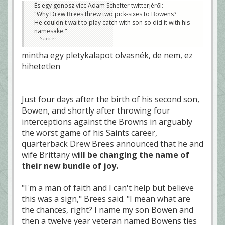
És egy gonosz vicc Adam Schefter twitterjéről:
"Why Drew Brees threw two pick-sixes to Bowens?
He couldn't wait to play catch with son so did it with his
namesake."
Szabler
mintha egy pletykalapot olvasnék, de nem, ez
hihetetlen
Just four days after the birth of his second son,
Bowen, and shortly after throwing four
interceptions against the Browns in arguably
the worst game of his Saints career,
quarterback Drew Brees announced that he and
wife Brittany w
ill be changing the name of
their new bundle of joy.
"I'm a man of faith and I can't help but believe
this was a sign," Brees said. "I mean what are
the chances, right? I name my son Bowen and
then a twelve year veteran named Bowens ties