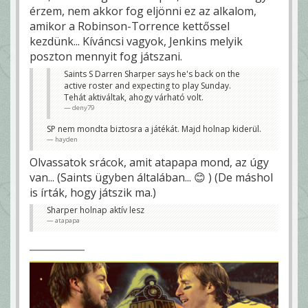
érzem, nem akkor fog eljönni ez az alkalom,
amikor a Robinson-Torrence kettőssel
kezdünk... Kíváncsi vagyok, Jenkins melyik
poszton mennyit fog játszani.
Saints S Darren Sharper says he's back on the
active roster and expecting to play Sunday.
Tehát aktiváltak, ahogy várható volt.
deny79
SP nem mondta biztosra a játékát. Majd holnap kiderül.
hayden
Olvassatok srácok, amit atapapa mond, az úgy
van... (Saints ügyben általában... 😊 ) (De máshol
is írták, hogy játszik ma.)
Sharper holnap aktív lesz
atapapa