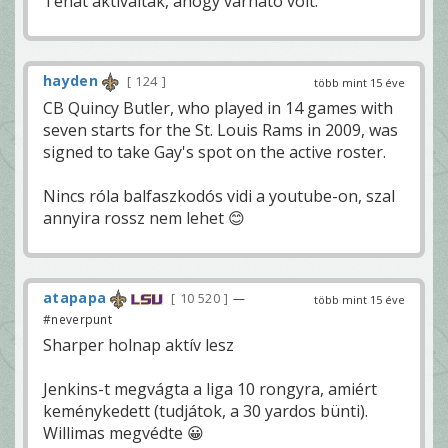
Tehát aktiváltak, ahogy várható volt.
hayden
124
több mint 15 éve
CB Quincy Butler, who played in 14 games with
seven starts for the St. Louis Rams in 2009, was
signed to take Gay's spot on the active roster.
Nincs róla balfaszkodós vidi a youtube-on, szal
annyira rossz nem lehet 😊
atapapa
10 520
—
több mint 15 éve
#neverpunt
Sharper holnap aktív lesz
Jenkins-t megvágta a liga 10 rongyra, amiért
keménykedett (tudjátok, a 30 yardos bünti).
Willimas megvédte 😀