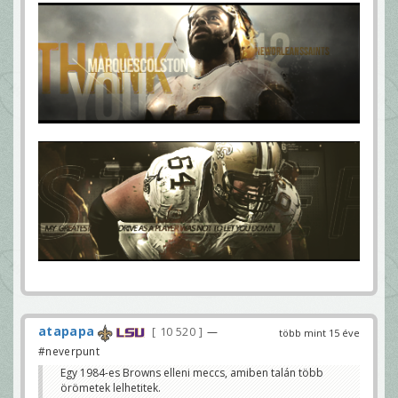
atapapa
10 520
—
több mint 15 éve
#neverpunt
Egy 1984-es Browns elleni meccs, amiben talán több
örömetek lelhetitek.