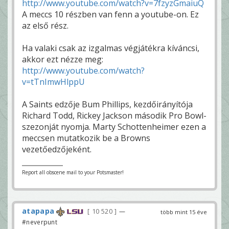
http://www.youtube.com/watch?v=7fzyzGmaiuQ
A meccs 10 részben van fenn a youtube-on. Ez
az első rész.
Ha valaki csak az izgalmas végjátékra kíváncsi,
akkor ezt nézze meg:
http://www.youtube.com/watch?
v=tTnImwHlppU
A Saints edzője Bum Phillips, kezdőirányítója
Richard Todd, Rickey Jackson második Pro Bowl-
szezonját nyomja. Marty Schottenheimer ezen a
meccsen mutatkozik be a Browns
vezetőedzőjeként.
Report all obscene mail to your Potsmaster!
atapapa
10 520
—
több mint 15 éve
#neverpunt