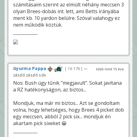
számításaim szerint az elmúlt néhány meccsen 3
olyan Brees-dobás int. lett, ami Betts irányába
ment kb. 10 yardon belülre. Szóval valahogy ez
nem működik köztük.
Gyurma Pappa
16 176
—
több mint 15 éve
zászló zászló szív
Nos: Bush úgy tűnik "megjavult". Sokat javítana
a RZ hatékonyságon, az biztos...
Mondjuk, ma már mi biztos... Azt se gondoltam
volna, hogy lehetséges, hogy Brees 4 picket dob
egy meccsen, abból 2 pick six... mondjuk én
akartam pick sixeket 😀