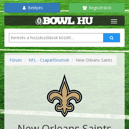
Belépés
Regisztráció
Fórum
NFL - Csapatfórumok
New Orleans Saints
New Orleans Saints