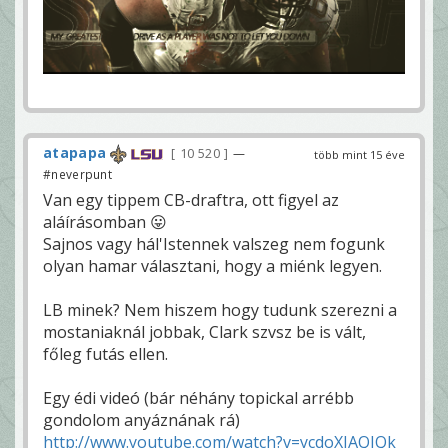
atapapa
10 520
—
több mint 15 éve
#neverpunt
Van egy tippem CB-draftra, ott figyel az
aláírásomban 😛
Sajnos vagy hál'Istennek valszeg nem fogunk
olyan hamar választani, hogy a miénk legyen.
LB minek? Nem hiszem hogy tudunk szerezni a
mostaniaknál jobbak, Clark szvsz be is vált,
főleg futás ellen.
Egy édi videó (bár néhány topickal arrébb
gondolom anyáznának rá)
http://www.youtube.com/watch?v=ycdoXJAQIQk