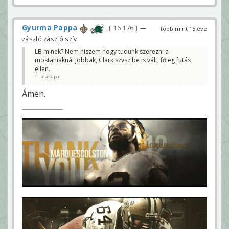
Gyurma Pappa
16 176
—
több mint 15 éve
zászló zászló szív
LB minek? Nem hiszem hogy tudunk szerezni a
mostaniaknál jobbak, Clark szvsz be is vált, főleg futás
ellen.
atapapa
Ámen.