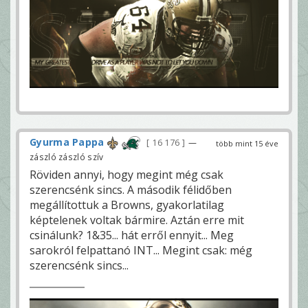
Gyurma Pappa
16 176
—
több mint 15 éve
zászló zászló szív
Röviden annyi, hogy megint még csak
szerencsénk sincs. A második félidőben
megállítottuk a Browns, gyakorlatilag
képtelenek voltak bármire. Aztán erre mit
csinálunk? 1&35... hát erről ennyit... Meg
sarokról felpattanó INT... Megint csak: még
szerencsénk sincs...