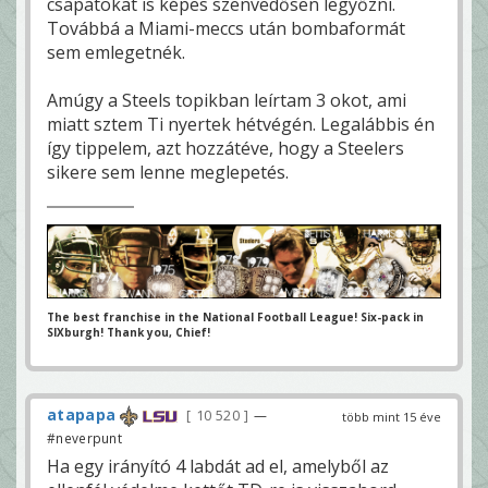
csapatokat is képes szenvedősen legyőzni.
Továbbá a Miami-meccs után bombaformát
sem emlegetnék.
Amúgy a Steels topikban leírtam 3 okot, ami
miatt sztem Ti nyertek hétvégén. Legalábbis én
így tippelem, azt hozzátéve, hogy a Steelers
sikere sem lenne meglepetés.
The best franchise in the National Football League! Six-pack in
SIXburgh! Thank you, Chief!
atapapa
10 520
—
több mint 15 éve
#neverpunt
Ha egy irányító 4 labdát ad el, amelyből az