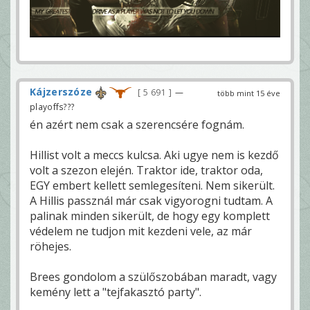
Kájzerszóze
5 691
—
több mint 15 éve
playoffs???
én azért nem csak a szerencsére fognám.
Hillist volt a meccs kulcsa. Aki ugye nem is kezdő
volt a szezon elején. Traktor ide, traktor oda,
EGY embert kellett semlegesíteni. Nem sikerült.
A Hillis passznál már csak vigyorogni tudtam. A
palinak minden sikerült, de hogy egy komplett
védelem ne tudjon mit kezdeni vele, az már
röhejes.
Brees gondolom a szülőszobában maradt, vagy
kemény lett a "tejfakasztó party".