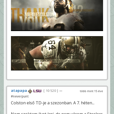
atapapa
10 520
—
több mint 15 éve
#neverpunt
Colston első TD-je a szezonban. A 7. héten...
Nem szoktam ilyet írni, de nem várom a Steelers