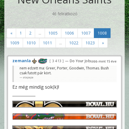
46 feliratkozó
«
1
2
...
1005
1006
1007
1008
1009
1010
1011
...
1022
1023
»
zemanla
3 413
— Do Your Job
több mint 15 éve
nem edzett ma: Greer, Porter, Goodwin, Thomas. Bush
csak futott pár kört.
atapapa
Ez még mindíg sok(k)!