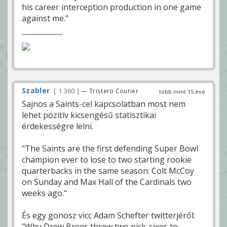
his career interception production in one game
against me."
Szabler
1 360
— Tristero Courier
több mint 15 éve
Sajnos a Saints-cel kapcsolatban most nem
lehet pozitív kicsengésű statisztikai
érdekességre lelni.
"The Saints are the first defending Super Bowl
champion ever to lose to two starting rookie
quarterbacks in the same season: Colt McCoy
on Sunday and Max Hall of the Cardinals two
weeks ago."
És egy gonosz vicc Adam Schefter twitterjéről:
"Why Drew Brees threw two pick-sixes to