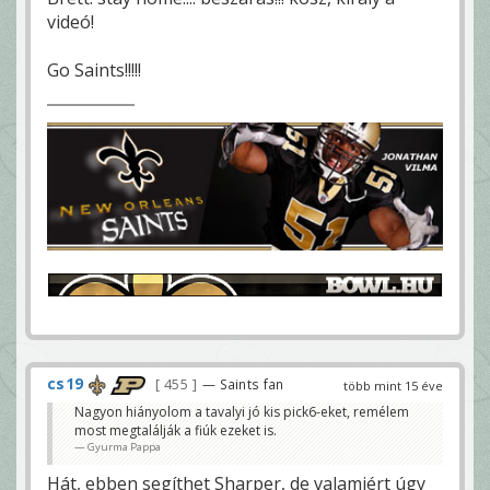
videó!
Go Saints!!!!!
cs19
455
— Saints fan
több mint 15 éve
Nagyon hiányolom a tavalyi jó kis pick6-eket, remélem
most megtalálják a fiúk ezeket is.
Gyurma Pappa
Hát, ebben segíthet Sharper, de valamiért úgy