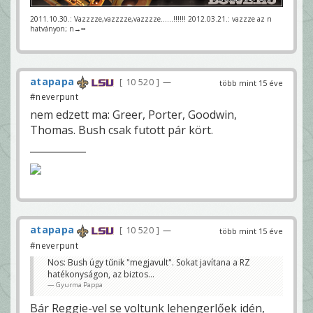
2011.10.30.: Vazzzze,vazzzze,vazzzze......!!!!!! 2012.03.21.: vazzze az n
hatványon; n→∞
atapapa
10 520
—
több mint 15 éve
#neverpunt
nem edzett ma: Greer, Porter, Goodwin,
Thomas. Bush csak futott pár kört.
atapapa
10 520
—
több mint 15 éve
#neverpunt
Nos: Bush úgy tűnik "megjavult". Sokat javítana a RZ
hatékonyságon, az biztos...
Gyurma Pappa
Bár Reggie-vel se voltunk lehengerlőek idén,