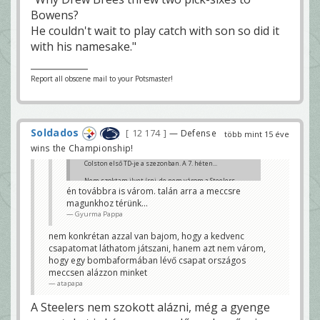
Bowens?
He couldn't wait to play catch with son so did it
with his namesake."
Report all obscene mail to your Potsmaster!
Soldados
12 174
— Defense
több mint 15 éve
wins the Championship!
Colston első TD-je a szezonban. A 7. héten...
Nem szoktam ilyet írni, de nem várom a Steelers
elleni meccset
én továbbra is várom. talán arra a meccsre
atapapa
magunkhoz térünk...
Gyurma Pappa
nem konkrétan azzal van bajom, hogy a kedvenc
csapatomat láthatom játszani, hanem azt nem várom,
hogy egy bombaformában lévő csapat országos
meccsen alázzon minket
atapapa
A Steelers nem szokott alázni, még a gyenge