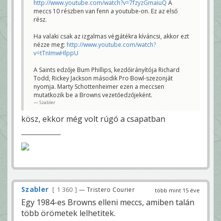
http://www.youtube.com/watch?v=7fzyzGmaiuQ
A
meccs 10 részben van fenn a youtube-on. Ez az első
rész.
Ha valaki csak az izgalmas végjátékra kíváncsi, akkor ezt
nézze meg:
http://www.youtube.com/watch?
v=tTnImwHlppU
A Saints edzője Bum Phillips, kezdőirányítója Richard
Todd, Rickey Jackson második Pro Bowl-szezonját
nyomja. Marty Schottenheimer ezen a meccsen
mutatkozik be a Browns vezetőedzőjeként.
Szabler
kösz, ekkor még volt rúgó a csapatban
Szabler
1 360
— Tristero Courier
több mint 15 éve
Egy 1984-es Browns elleni meccs, amiben talán
több örömetek lelhetitek.