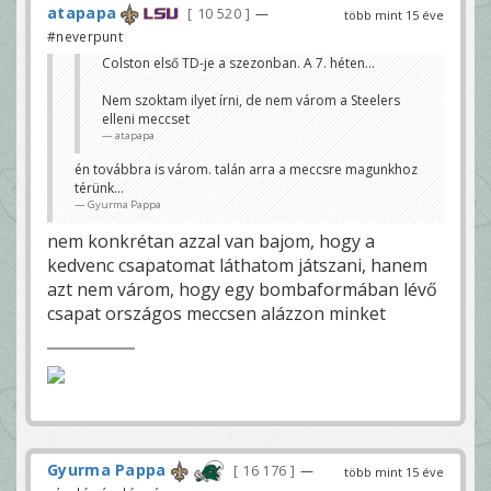
atapapa
10 520
—
több mint 15 éve
#neverpunt
Colston első TD-je a szezonban. A 7. héten...
Nem szoktam ilyet írni, de nem várom a Steelers
elleni meccset
atapapa
én továbbra is várom. talán arra a meccsre magunkhoz
térünk...
Gyurma Pappa
nem konkrétan azzal van bajom, hogy a
kedvenc csapatomat láthatom játszani, hanem
azt nem várom, hogy egy bombaformában lévő
csapat országos meccsen alázzon minket
Gyurma Pappa
16 176
—
több mint 15 éve