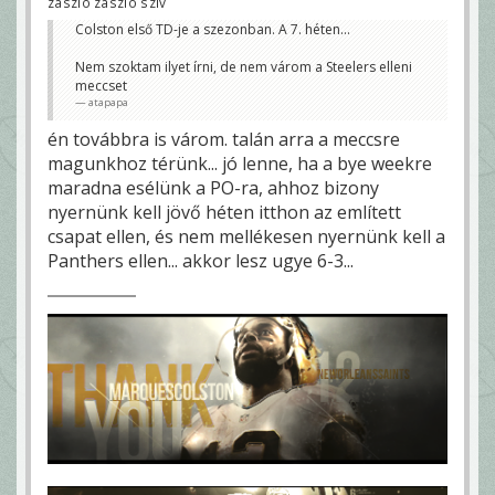
zászló zászló szív
Colston első TD-je a szezonban. A 7. héten...
Nem szoktam ilyet írni, de nem várom a Steelers elleni
meccset
atapapa
én továbbra is várom. talán arra a meccsre
magunkhoz térünk... jó lenne, ha a bye weekre
maradna esélünk a PO-ra, ahhoz bizony
nyernünk kell jövő héten itthon az említett
csapat ellen, és nem mellékesen nyernünk kell a
Panthers ellen... akkor lesz ugye 6-3...