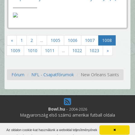
«
1
2
...
1005
1006
1007
1008
1009
1010
1011
...
1022
1023
»
Fórum
NFL - Csapatfórumok
New Orleans Saints
Bowl.hu
-
2004-2026
Magyarország első számú amerikai futball oldala
6
online felhasználó
Az oldalon cookie-kat használunk a weboldal teljesítményének
✖
Minden jog fenntartva. Írott anyagok újraközlése csak a szerző