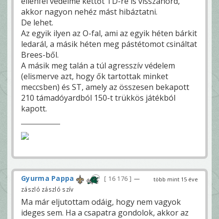
ellenfél védelme kettőt TD-re is visszahord,
akkor nagyon nehéz mást hibáztatni.
De lehet.
Az egyik ilyen az O-fal, ami az egyik héten bárkit
ledarál, a másik héten meg pástétomot csináltat
Brees-ből.
A másik meg talán a túl agresszív védelem
(elismerve azt, hogy ők tartottak minket
meccsben) és ST, amely az összesen bekapott
210 támadóyardból 150-t trükkös játékból
kapott.
Gyurma Pappa
16 176
—
több mint 15 éve
zászló zászló szív
Ma már eljutottam odáig, hogy nem vagyok
ideges sem. Ha a csapatra gondolok, akkor az