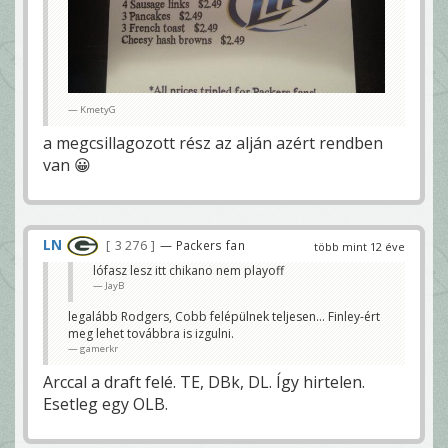
KmetyG
a megcsillagozott rész az alján azért rendben
van 😀
LN
3 276
— Packers fan
több mint 12 éve
lófasz lesz itt chikano nem playoff
JayB
legalább Rodgers, Cobb felépülnek teljesen... Finley-ért
meg lehet továbbra is izgulni.
gamerkr
Arccal a draft felé. TE, DBk, DL. Így hirtelen.
Esetleg egy OLB.