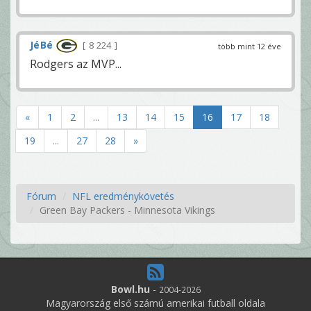
JéBé
8 224
több mint 12 éve
Rodgers az MVP...
«
1
2
...
13
14
15
16
17
18
19
...
27
28
»
Fórum
NFL eredménykövetés
Green Bay Packers - Minnesota Vikings
Bowl.hu
-
2004-2026
Magyarország első számú amerikai futball oldala