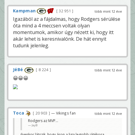
Kampman
32 951
több mint 12 éve
Igazából az a fájdalmas, hogy Rodgers sérülése
óta mind a 4 meccsen voltak olyan
momentumok, amikor úgy nézett ki, hogy itt
akár lehet is keresnivalónk. De hát ennyit
tudunk jelenleg.
JéBé
8 224
több mint 12 éve
😀😀😀
Toca
20 903
— Vikings fan
több mint 12 éve
Rodgers az MVP...
JayB
ilyenkor látszik, hogy áron a liga legjobb játékosa