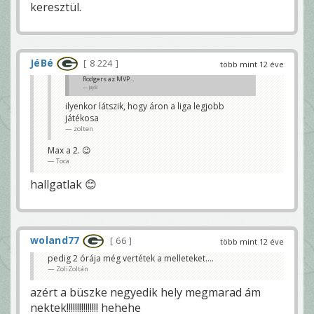
keresztül.
JéBé
8 224
több mint 12 éve
Rodgers az MVP...
JayB
ilyenkor látszik, hogy áron a liga legjobb
játékosa
zolten
Max a 2. 😉
Toca
hallgatlak 😊
woland77
66
több mint 12 éve
pedig 2 órája még vertétek a melleteket....
ZoliZoltán
azért a büszke negyedik hely megmarad ám
nektek!!!!!!!!!!!!!!! hehehe