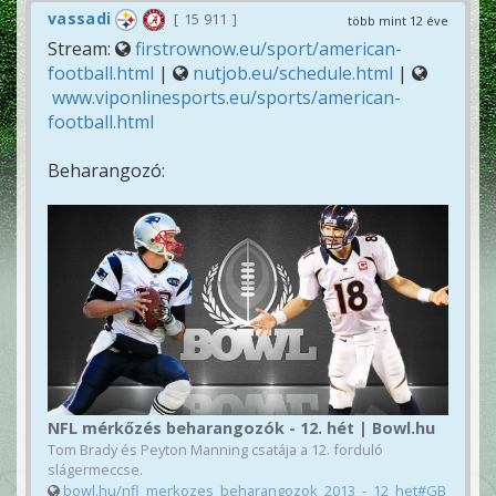
vassadi
15 911
több mint 12 éve
Stream:
firstrownow.eu/sport/american-
football.html
|
nutjob.eu/schedule.html
|
www.viponlinesports.eu/sports/american-
football.html
Beharangozó:
NFL mérkőzés beharangozók - 12. hét | Bowl.hu
Tom Brady és Peyton Manning csatája a 12. forduló
slágermeccse.
bowl.hu/nfl_merkozes_beharangozok_2013_-_12_het#GB