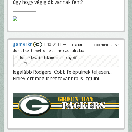
úgy hogy végig ők vannak fent?
gamerkr
12 044
— The sharif
több mint 12 éve
don't like it - welcome to the casbah club
lófasz lesz itt chikano nem playoff
JayB
legalább Rodgers, Cobb felépülnek teljesen...
Finley-ért meg lehet továbbra is izgulni.