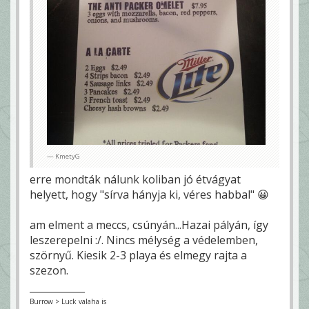
KmetyG
erre mondták nálunk koliban jó étvágyat
helyett, hogy "sírva hányja ki, véres habbal" 😀
am elment a meccs, csúnyán...Hazai pályán, így
leszerepelni :/. Nincs mélység a védelemben,
szörnyű. Kiesik 2-3 playa és elmegy rajta a
szezon.
Burrow > Luck valaha is