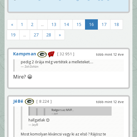
«
1
2
...
13
14
15
16
17
18
19
...
27
28
»
Kampman
32 951
több mint 12 éve
pedig 2 órája még vertétek a melleteket....
ZoliZoltán
Mire? 😀
JéBé
8 224
több mint 12 éve
Rodgers az MVP...
JayB
hallgatlak 😊
ilyenkor látszik, hogy áron a liga legjobb
JayB
játékosa
zolten
Most komolyan kíváncsi vagy ki az első ? Rájösz te
Max a 2. 😉