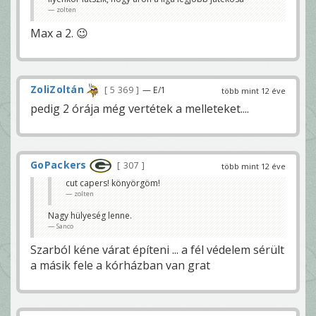
zolten
Max a 2. 😉
ZoliZoltán
5 369
— E/1
több mint 12 éve
pedig 2 órája még vertétek a melleteket....
GoPackers
307
több mint 12 éve
cut capers! könyörgöm!
zolten
Nagy hülyeség lenne.
Sanco
Szarból kéne várat építeni ... a fél védelem sérült
a másik fele a kórházban van grat