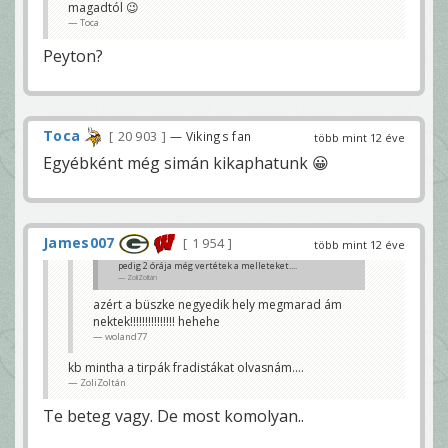
magadtól 😉
Toca
Toca
Peyton?
Toca
20 903
— Vikings fan
több mint 12 éve
Egyébként még simán kikaphatunk 😀
James007
1 954
több mint 12 éve
pedig 2 órája még vertétek a melleteket....
ZoliZoltán
azért a büszke negyedik hely megmarad ám
nektek!!!!!!!!!!!!!!! hehehe
woland77
kb mintha a tirpák fradistákat olvasnám....
ZoliZoltán
Te beteg vagy. De most komolyan..