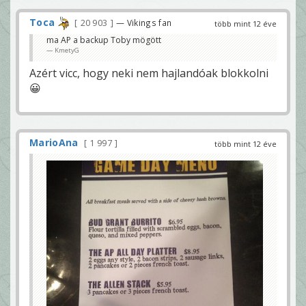
Toca
20 903
— Vikings fan
több mint 12 éve
ma AP a backup Toby mögött
KmetyG
Azért vicc, hogy neki nem hajlandóak blokkolni
😀
MarioAna
1 997
több mint 12 éve