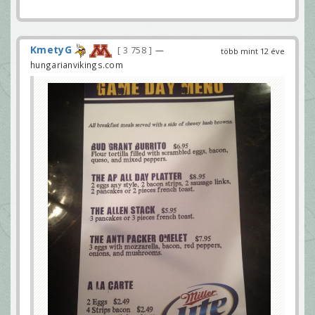
KmetyG
3 758
—
több mint 12 éve
hungarianvikings.com