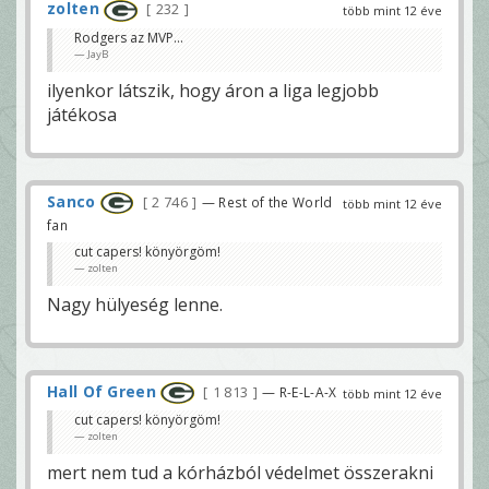
zolten
232
több mint 12 éve
Rodgers az MVP...
JayB
ilyenkor látszik, hogy áron a liga legjobb
játékosa
Sanco
2 746
— Rest of the World
több mint 12 éve
fan
cut capers! könyörgöm!
zolten
Nagy hülyeség lenne.
Hall Of Green
1 813
— R-E-L-A-X
több mint 12 éve
cut capers! könyörgöm!
zolten
mert nem tud a kórházból védelmet összerakni