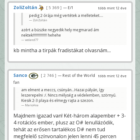
ZoliZoltán
5 369
— E/1
több mint 12 éve
pedig 2 órája még vertétek a melleteket....
ZoliZoltán
azért a büszke negyedik hely megmarad ám
nektek!!!!!!!!!!!!!!! hehehe
woland77
kb mintha a tirpák fradistákat olvasnám....
Sanco
2 746
— Rest of the World
több mint 12 éve
fan
am elment a meccs, csúnyán...Hazai pályán, így
leszerepelni :/. Nincs mélység a védelemben, szörnyű.
Kiesik 2-3 playa és elmegy rajta a szezon.
MarioAna
Majdnem igazad van! Két-három alapember + 3-
4 rotációs ember, plusz az O# lenullázódik,
tehát az erősen tartalékos D# nem tud
megfelelő színvonalon jelen lenni 45 percen