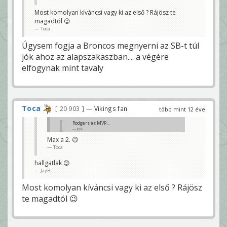
zolten
Most komolyan kíváncsi vagy ki az első ? Rájösz te
Max a 2. 😉
magadtól 😉
Toca
Toca
Úgysem fogja a Broncos megnyerni az SB-t túl
jók ahoz az alapszakaszban.... a végére
elfogynak mint tavaly
Toca
20 903
— Vikings fan
több mint 12 éve
Rodgers az MVP...
JayB
Max a 2. 😉
ilyenkor látszik, hogy áron a liga legjobb játékosa
Toca
zolten
hallgatlak 😊
JayB
Most komolyan kíváncsi vagy ki az első ? Rájösz
te magadtól 😉