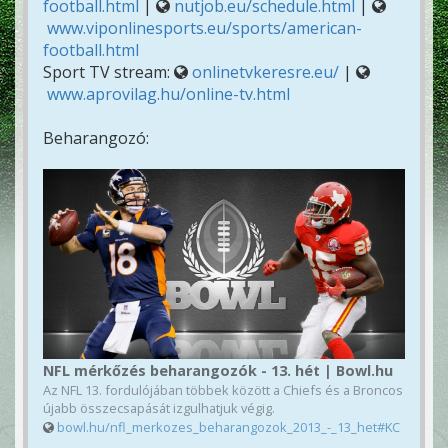
football.html
|
nutjob.eu/schedule.html
|
www.viponlinesports.eu/sports/american-
football.html
Sport TV stream:
onlinetvkeresre.eu/
|
www.aprovilag.hu/online-tv.html
Beharangozó:
NFL mérkőzés beharangozók - 13. hét | Bowl.hu
Az NFL 13. fordulójában többek között a Chiefs és a Broncos
újabb összecsapását izgulhatjuk végig.
bowl.hu/nfl_merkozes_beharangozok_2013_-_13_het#KC