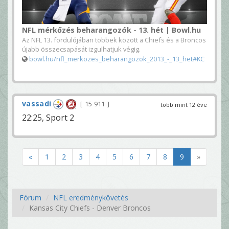
NFL mérkőzés beharangozók - 13. hét | Bowl.hu
Az NFL 13. fordulójában többek között a Chiefs és a Broncos
újabb összecsapását izgulhatjuk végig.
bowl.hu/nfl_merkozes_beharangozok_2013_-_13_het#KC
vassadi
15 911
több mint 12 éve
22:25, Sport 2
«
1
2
3
4
5
6
7
8
9
»
Fórum
NFL eredménykövetés
Kansas City Chiefs - Denver Broncos