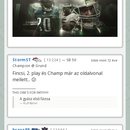
StormST
13 224
— SB 50
több mint 12 éve
Champion @ Grund
Fincsi, 2. play és Champ már az oldalvonal
mellett... 😕
THIS ONE'S FOR PAT!!!!!!!!
A gyász első fázisa
Ruff Bálint
braxa88
12 564