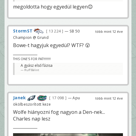
megoldotta hogy egyedül legyen😊
StormST
13 224
— SB 50
több mint 12 éve
Champion @ Grund
Bowe-t hagyjuk egyedül? WTF? 😮
THIS ONE'S FOR PAT!!!!!!!!
A gyász első fázisa
Ruff Bálint
Janek
17 098
— Apu
több mint 12 éve
ökölbeszorított keze
Wolfe hiányozni fog nagyon a Den-nek...
Charles nap lesz