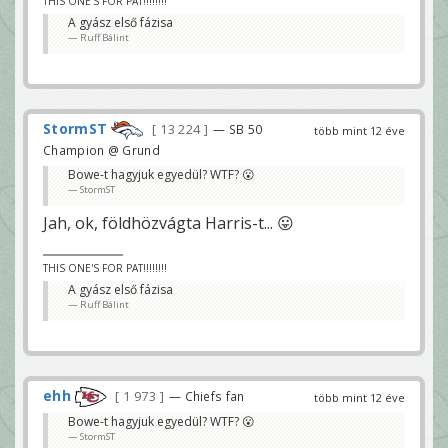
THIS ONE'S FOR PAT!!!!!!!!
A gyász első fázisa
Ruff Bálint
StormST
13 224
— SB 50
több mint 12 éve
Champion @ Grund
Bowe-t hagyjuk egyedül? WTF? 😮
StormST
Jah, ok, földhözvágta Harris-t... 😛
THIS ONE'S FOR PAT!!!!!!!!
A gyász első fázisa
Ruff Bálint
ehh
1 973
— Chiefs fan
több mint 12 éve
Bowe-t hagyjuk egyedül? WTF? 😮
StormST