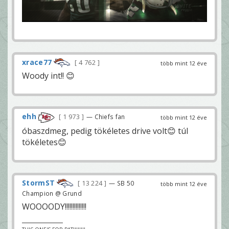
xrace77
4 762
több mint 12 éve
Woody int!! 😊
ehh
1 973
— Chiefs fan
több mint 12 éve
óbaszdmeg, pedig tökéletes drive volt😊 túl
tökéletes😊
StormST
13 224
— SB 50
több mint 12 éve
Champion @ Grund
WOOOODY!!!!!!!!!!!!!!