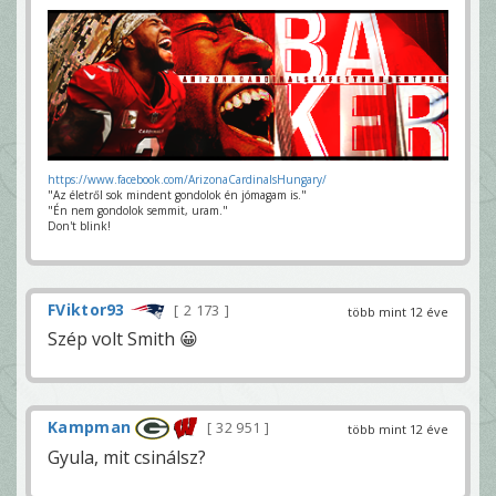
https://www.facebook.com/ArizonaCardinalsHungary/
"Az életről sok mindent gondolok én jómagam is."
"Én nem gondolok semmit, uram."
Don't blink!
FViktor93
2 173
több mint 12 éve
Szép volt Smith 😀
Kampman
32 951
több mint 12 éve
Gyula, mit csinálsz?