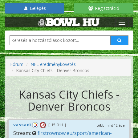
Belépés
Regisztráció
Fórum
NFL eredménykövetés
Kansas City Chiefs - Denver Broncos
Kansas City Chiefs -
Denver Broncos
vassadi
15 911
több mint 12 éve
Stream:
firstrownow.eu/sport/american-