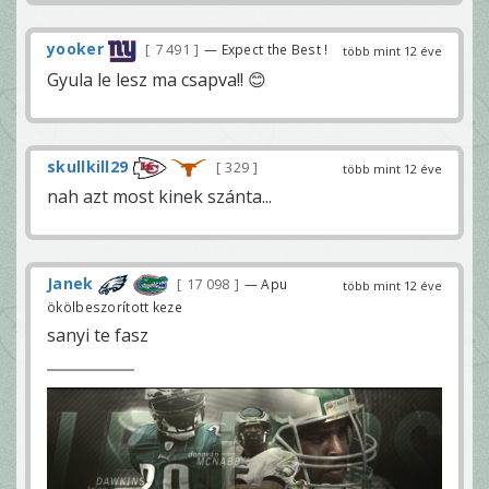
yooker
7 491
— Expect the Best !
több mint 12 éve
Gyula le lesz ma csapva!! 😊
skullkill29
329
több mint 12 éve
nah azt most kinek szánta...
Janek
17 098
— Apu
több mint 12 éve
ökölbeszorított keze
sanyi te fasz