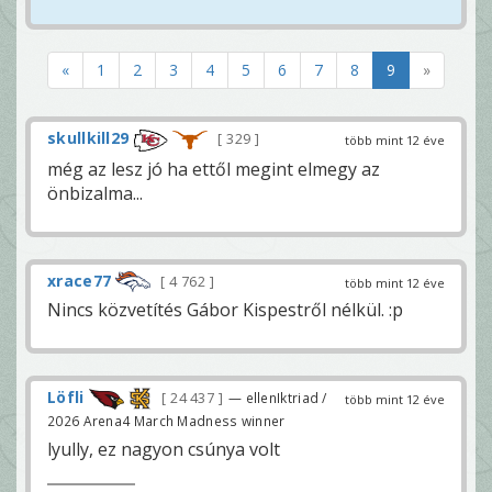
«
1
2
3
4
5
6
7
8
9
»
skullkill29
329
több mint 12 éve
még az lesz jó ha ettől megint elmegy az
önbizalma...
xrace77
4 762
több mint 12 éve
Nincs közvetítés Gábor Kispestről nélkül. :p
Löfli
24 437
— ellenIktriad /
több mint 12 éve
2026 Arena4 March Madness winner
lyully, ez nagyon csúnya volt