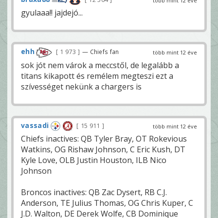
több mint 12 éve
gyulaaa!! jajdejó...
ehh
1 973
— Chiefs fan
több mint 12 éve
sok jót nem várok a meccstől, de legalább a
titans kikapott és remélem megteszi ezt a
szívességet nekünk a chargers is
vassadi
15 911
több mint 12 éve
Chiefs inactives: QB Tyler Bray, OT Rokevious
Watkins, OG Rishaw Johnson, C Eric Kush, DT
Kyle Love, OLB Justin Houston, ILB Nico
Johnson
Broncos inactives: QB Zac Dysert, RB C.J.
Anderson, TE Julius Thomas, OG Chris Kuper, C
J.D. Walton, DE Derek Wolfe, CB Dominique