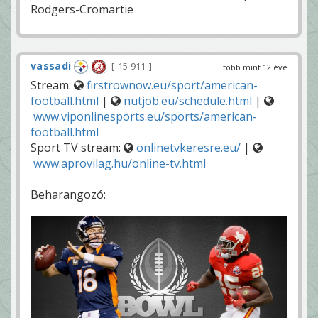
Rodgers-Cromartie
vassadi
15 911
több mint 12 éve
Stream:
firstrownow.eu/sport/american-
football.html
|
nutjob.eu/schedule.html
|
www.viponlinesports.eu/sports/american-
football.html
Sport TV stream:
onlinetvkeresre.eu/
|
www.aprovilag.hu/online-tv.html
Beharangozó: