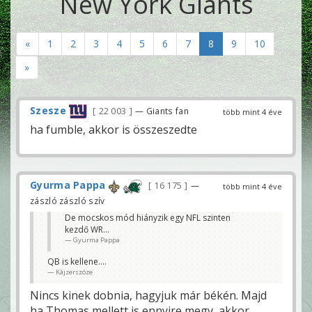
New York Giants
«
1
2
3
4
5
6
7
8
9
10
»
Szesze
22 003
— Giants fan
több mint 4 éve
ha fumble, akkor is összeszedte
Gyurma Pappa
16 175
—
több mint 4 éve
zászló zászló szív
De mocskos mód hiányzik egy NFL szinten
kezdő WR...
Gyurma Pappa
QB is kellene....
Kájzerszóze
Nincs kinek dobnia, hagyjuk már békén. Majd
ha Thomas mellett is ennyire megy, akkor