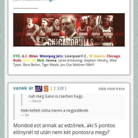
ETO
,
A.C. Milan
,
Winnipeg Jets
,
Liverpool F.C.
,
SF Giants
,
Chicago
Bulls
,
Vale 46
,
MvG
,
Senna
, Lance Armstrong, Stephen Hendry, Mike
Tyson, Boris Becker, Tiger Woods, Jan-Ove Waldner FAN!!!
vanek úr
2 328
több mint 4 éve
nah még Gano is cserben hagy..
Szesze
Neki kellett volna menni a negyediknek.
Zet
Mondod ezt annak az edzőnek, aki 5 pontos
előnynél td után nem két pontosra megy?