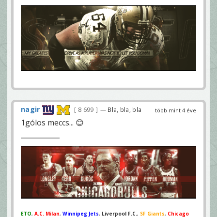
nagir
8 699
— Bla, bla, bla
több mint 4 éve
1gólos meccs... 😊
ETO
,
A.C. Milan
,
Winnipeg Jets
,
Liverpool F.C.
,
SF Giants
,
Chicago