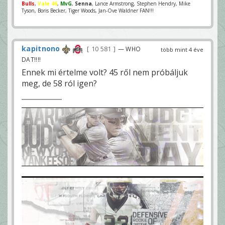
Bulls
,
Vale 46
,
MvG
,
Senna
, Lance Armstrong, Stephen Hendry, Mike
Tyson, Boris Becker, Tiger Woods, Jan-Ove Waldner FAN!!!
kapitnono
10 581
— WHO
több mint 4 éve
DAT!!!!
Ennek mi értelme volt? 45 ről nem próbáljuk
meg, de 58 ról igen?