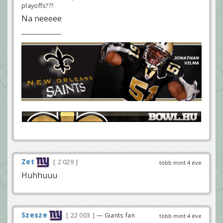
playoffs???
Na neeeee
Zet
2 029
több mint 4 éve
Huhhuuu
Szesze
22 003
— Giants fan
több mint 4 éve