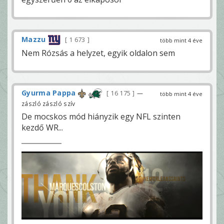
Mazzu
1 673
több mint 4 éve
Nem Rózsás a helyzet, egyik oldalon sem
Gyurma Pappa
16 175
—
több mint 4 éve
zászló zászló szív
De mocskos mód hiányzik egy NFL szinten
kezdő WR...