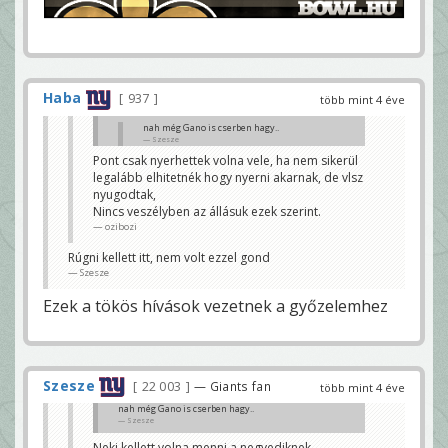
Haba
937
több mint 4 éve
nah még Gano is cserben hagy..
Szesze
Pont csak nyerhettek volna vele, ha nem sikerül
Neki kellett volna menni a negyediknek.
legalább elhitetnék hogy nyerni akarnak, de vlsz
Zet
nyugodtak,
Nincs veszélyben az állásuk ezek szerint.
ozibozi
Rúgni kellett itt, nem volt ezzel gond
Szesze
Ezek a tökös hívások vezetnek a győzelemhez
Szesze
22 003
— Giants fan
több mint 4 éve
nah még Gano is cserben hagy..
Szesze
Neki kellett volna menni a negyediknek.