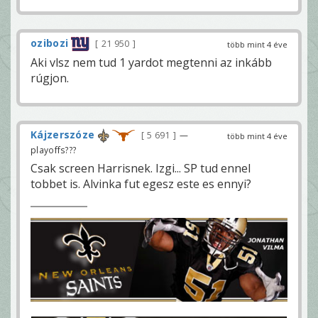
ozibozi
21 950
több mint 4 éve
Aki vlsz nem tud 1 yardot megtenni az inkább
rúgjon.
Kájzerszóze
5 691
—
több mint 4 éve
playoffs???
Csak screen Harrisnek. Izgi... SP tud ennel
tobbet is. Alvinka fut egesz este es ennyi?