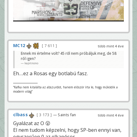
MC12
7 611
több mint 4 éve
Ennek mi értelme volt? 45 ről nem próbáljuk meg, de 58
ról igen?
kapitnono
Eh….ez a Rosas egy botlabú fasz.
“Kafka nem kitalálta az abszurdot, hanem először írta le, hogy működik a
modern világ”
clbass
3 173
— Saints fan
több mint 4 éve
Gyalázat az O 😮
El nem tudom képzelni, hogy SP-ben ennyi van,
egyszerűen 0 az elkapósor