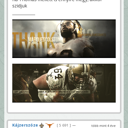
szidjuk
Kájzerszóze
5 691
—
több mint 4 éve