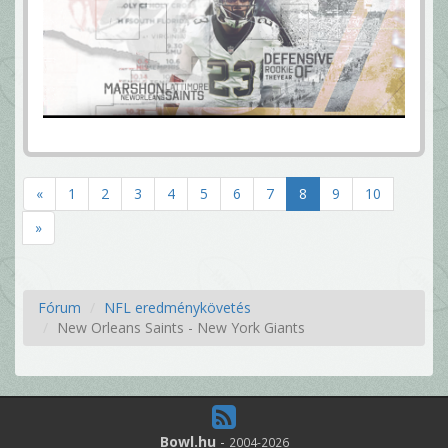
«
1
2
3
4
5
6
7
8
9
10
»
Fórum
NFL eredménykövetés
New Orleans Saints - New York Giants
Bowl.hu
-
2004-2026