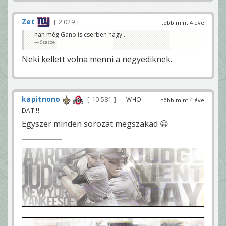
Zet
2 029
több mint 4 éve
nah még Gano is cserben hagy..
Szesze
Neki kellett volna menni a negyediknek.
kapitnono
10 581
— WHO
több mint 4 éve
DAT!!!!
Egyszer minden sorozat megszakad 😀