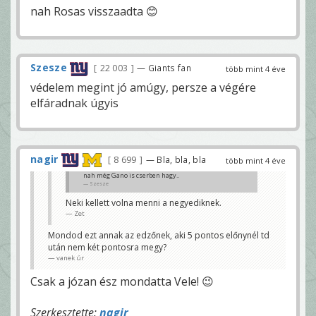
nah Rosas visszaadta 😊
Szesze
22 003
— Giants fan
több mint 4 éve
védelem megint jó amúgy, persze a végére
elfáradnak úgyis
nagir
8 699
— Bla, bla, bla
több mint 4 éve
nah még Gano is cserben hagy..
Szesze
Neki kellett volna menni a negyediknek.
Zet
Mondod ezt annak az edzőnek, aki 5 pontos előnynél td
után nem két pontosra megy?
vanek úr
Csak a józan ész mondatta Vele! 😉
Szerkesztette:
nagir