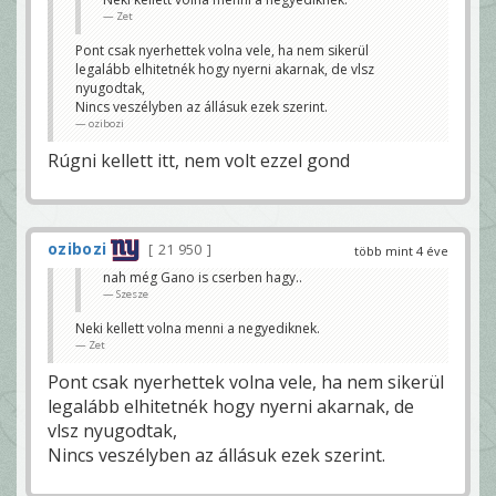
Zet
Pont csak nyerhettek volna vele, ha nem sikerül
legalább elhitetnék hogy nyerni akarnak, de vlsz
nyugodtak,
Nincs veszélyben az állásuk ezek szerint.
ozibozi
Rúgni kellett itt, nem volt ezzel gond
ozibozi
21 950
több mint 4 éve
nah még Gano is cserben hagy..
Szesze
Neki kellett volna menni a negyediknek.
Zet
Pont csak nyerhettek volna vele, ha nem sikerül
legalább elhitetnék hogy nyerni akarnak, de
vlsz nyugodtak,
Nincs veszélyben az állásuk ezek szerint.