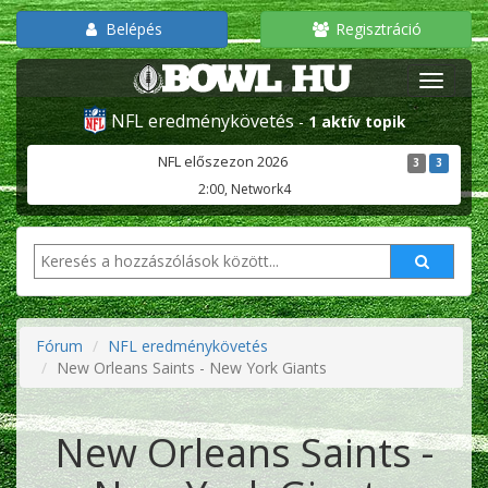
Belépés
Regisztráció
NFL eredménykövetés
-
1 aktív topik
NFL előszezon 2026
3
3
2:00, Network4
Fórum
NFL eredménykövetés
New Orleans Saints - New York Giants
New Orleans Saints -