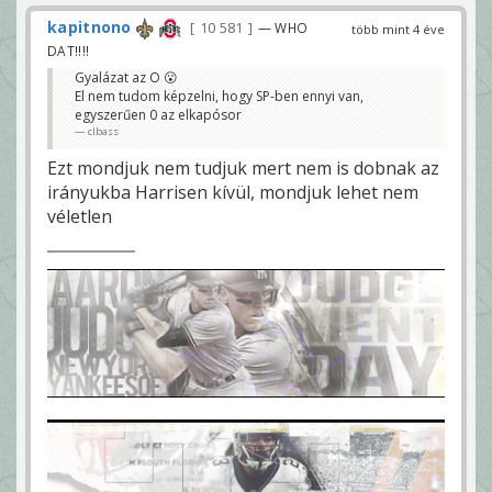
kapitnono
10 581
— WHO
több mint 4 éve
DAT!!!!
Gyalázat az O 😮
El nem tudom képzelni, hogy SP-ben ennyi van,
egyszerűen 0 az elkapósor
clbass
Ezt mondjuk nem tudjuk mert nem is dobnak az
irányukba Harrisen kívül, mondjuk lehet nem
véletlen