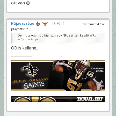
ott van 😊
Kájzerszóze
5 691
—
több mint 4 éve
playoffs???
De mocskos mód hiányzik egy NFL szinten kezdő WR...
Gyurma Pappa
QB is kellene....