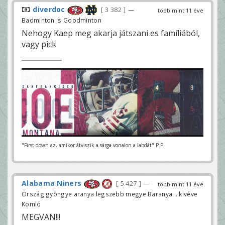
diverdoc
3 382
—
több mint 11 éve
Badminton is Goodminton
Nehogy Kaep meg akarja játszani es famíliából,
vagy pick
"First down az, amikor átviszik a sárga vonalon a labdát" P.P
Alabama Niners
5 427
—
több mint 11 éve
Ország gyöngye aranya legszebb megye Baranya....kivéve
Komló
MEGVAN!!!