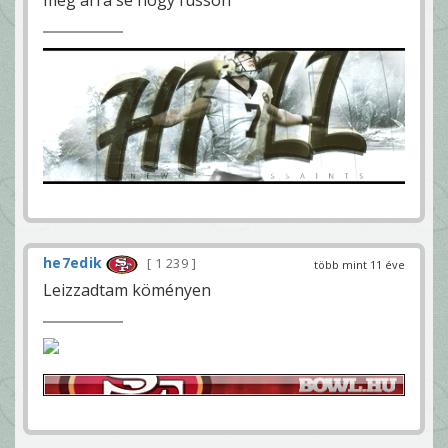
meg arra se hogy fusson
he7edik
1 239
több mint 11 éve
Leizzadtam köményen