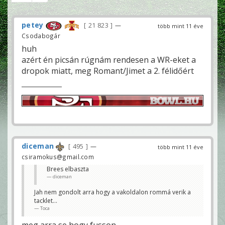
petey
21 823
—
több mint 11 éve
Csodabogár
huh
azért én picsán rúgnám rendesen a WR-eket a
dropok miatt, meg Romant/Jimet a 2. félidőért
diceman
495
—
több mint 11 éve
csiramokus@gmail.com
Brees elbaszta
diceman
Jah nem gondolt arra hogy a vakoldalon rommá verik a
tacklet...
Toca