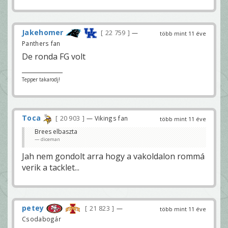
Jakehomer
22 759
—
több mint 11 éve
Panthers fan
De ronda FG volt
Tepper takarodj!
Toca
20 903
— Vikings fan
több mint 11 éve
Brees elbaszta
diceman
Jah nem gondolt arra hogy a vakoldalon rommá
verik a tacklet...
petey
21 823
—
több mint 11 éve
Csodabogár