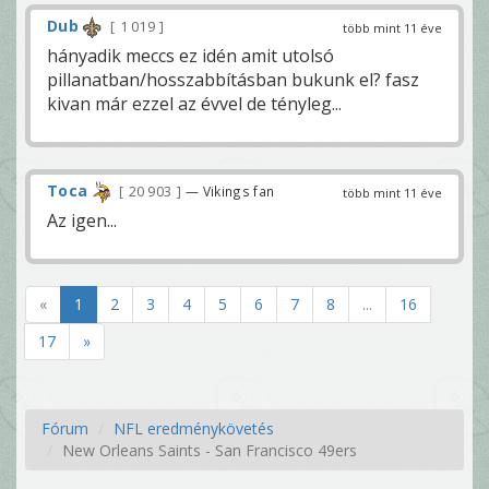
Dub
1 019
több mint 11 éve
hányadik meccs ez idén amit utolsó
pillanatban/hosszabbításban bukunk el? fasz
kivan már ezzel az évvel de tényleg...
Toca
20 903
— Vikings fan
több mint 11 éve
Az igen...
«
1
2
3
4
5
6
7
8
...
16
17
»
Fórum
NFL eredménykövetés
New Orleans Saints - San Francisco 49ers