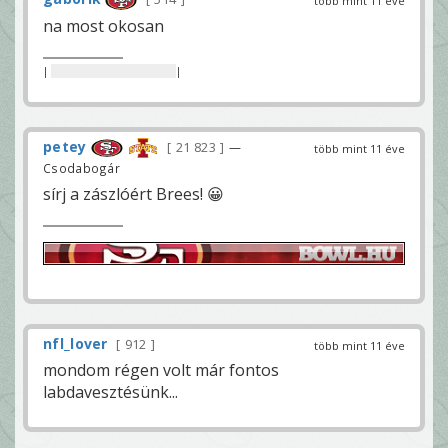
több mint 11 éve
na most okosan
|
nincs itt semmi beszoptad
|
petey
21 823
—
több mint 11 éve
Csodabogár
sírj a zászlóért Brees! 😀
nfl_lover
912
több mint 11 éve
mondom régen volt már fontos
labdavesztésünk...