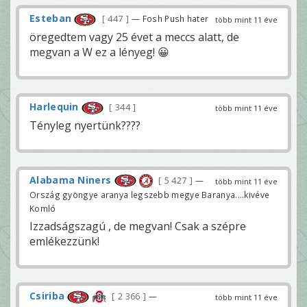
Esteban
447
— Fosh Push hater
több mint 11 éve
öregedtem vagy 25 évet a meccs alatt, de
megvan a W ez a lényeg! 😀
Harlequin
344
több mint 11 éve
Tényleg nyertünk????
Alabama Niners
5 427
—
több mint 11 éve
Ország gyöngye aranya legszebb megye Baranya....kivéve
Komló
Izzadságszagú , de megvan! Csak a szépre
emlékezzünk!
Csiriba
2 366
—
több mint 11 éve