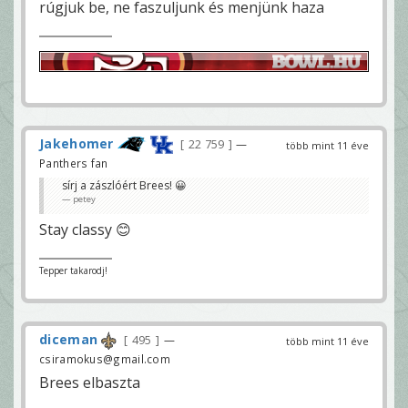
rúgjuk be, ne faszuljunk és menjünk haza
Jakehomer
22 759
—
több mint 11 éve
Panthers fan
sírj a zászlóért Brees! 😀
petey
Stay classy 😊
Tepper takarodj!
diceman
495
—
több mint 11 éve
csiramokus@gmail.com
Brees elbaszta