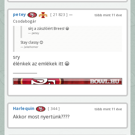
petey
21 823
—
több mint 11 éve
Csodabogár
sírj a zászlóért Brees! 😀
petey
Stay classy 😊
Jakehomer
sry
élénkek az emlékek itt 😀
Harlequin
344
több mint 11 éve
Akkor most nyertünk????