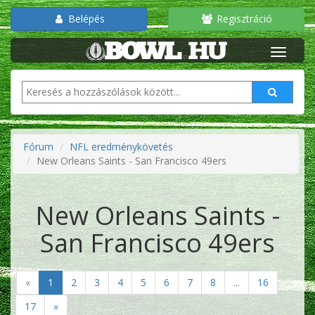
Belépés
Regisztráció
Fórum
NFL eredménykövetés
New Orleans Saints - San Francisco 49ers
New Orleans Saints -
San Francisco 49ers
«
1
2
3
4
5
6
7
8
...
16
17
»