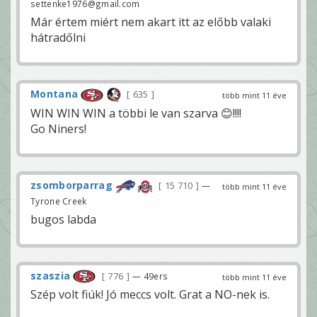
settenke1976@gmail.com
Már értem miért nem akart itt az előbb valaki
hátradőlni
Montana
635
több mint 11 éve
WIN WIN WIN a többi le van szarva 😊!!!!
Go Niners!
zsomborparrag
15 710
—
több mint 11 éve
Tyrone Creek
bugos labda
szaszia
776
— 49ers
több mint 11 éve
Szép volt fiúk! Jó meccs volt. Grat a NO-nek is.