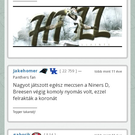
Jakehomer
22 759
—
több mint 11 éve
Panthers fan
Nagyot játszott egész meccsen a Niners D,
Breesen végig komoly nyomás volt, ezzel
felrakták a koronát
Tepper takarodj!
gaborik
514