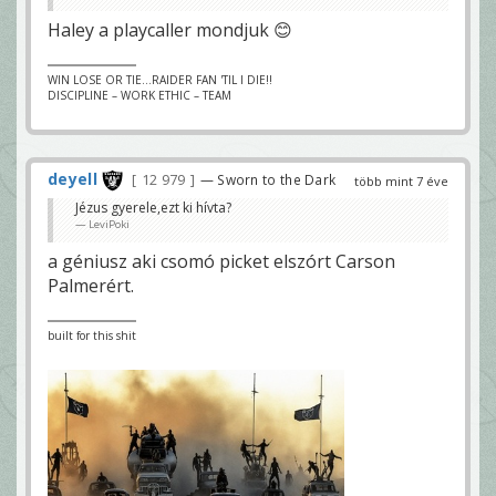
Haley a playcaller mondjuk 😊
WIN LOSE OR TIE...RAIDER FAN 'TIL I DIE!!
DISCIPLINE – WORK ETHIC – TEAM
deyell
12 979
— Sworn to the Dark
több mint 7 éve
Jézus gyerele,ezt ki hívta?
LeviPoki
a géniusz aki csomó picket elszórt Carson
Palmerért.
built for this shit