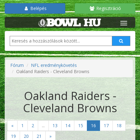
Belépés
Regisztráció
Fórum
NFL eredménykövetés
Oakland Raiders - Cleveland Browns
Oakland Raiders -
Cleveland Browns
«
1
2
...
13
14
15
16
17
18
19
20
21
»