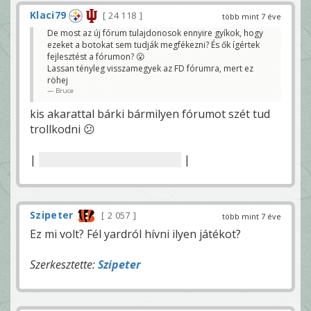
Klaci79
24 118
több mint 7 éve
De most az új fórum tulajdonosok ennyire gyíkok, hogy
ezeket a botokat sem tudják megfékezni? És ők ígértek
fejlesztést a fórumon? 😮
Lassan tényleg visszamegyek az FD fórumra, mert ez
röhej
Bruce
kis akarattal bárki bármilyen fórumot szét tud
trollkodni 😕
|
kérdezd csak meg Sobrit 😀
|
Szipeter
2 057
több mint 7 éve
Ez mi volt? Fél yardról hívni ilyen játékot?
Szerkesztette:
Szipeter