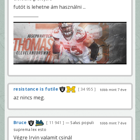
futót is lehetne ám használni ...
resistance is futile
34 955
több mint 7 éve
az nincs meg.
Bruce
11 941
— Salus populi
több mint 7 éve
suprema lex esto
Végre Irvin valamit csinál