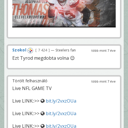
Szokol
7 424
— Steelers fan
több mint 7 éve
Ezt Tyrod megdobta volna 😉
Törölt felhasználó
több mint 7 éve
Live NFL GAME TV
Live LINK::>>
bit.ly/2vxzOUa
Live LINK::>>
bit.ly/2vxzOUa
Live LINK::>>
bit.ly/2vxzOUa