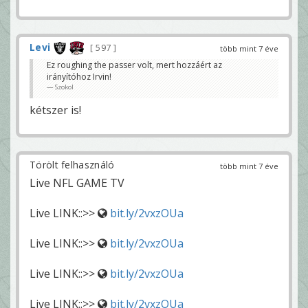
Levi
597
több mint 7 éve
Ez roughing the passer volt, mert hozzáért az
irányítóhoz Irvin!
Szokol
kétszer is!
Törölt felhasználó
több mint 7 éve
Live NFL GAME TV
Live LINK::>>
bit.ly/2vxzOUa
Live LINK::>>
bit.ly/2vxzOUa
Live LINK::>>
bit.ly/2vxzOUa
Live LINK::>>
bit.ly/2vxzOUa