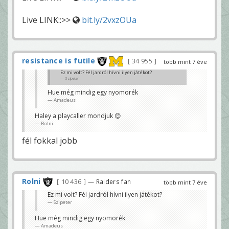
Live LINK::>>
bit.ly/2vxzOUa
resistance is futile
34 955
több mint 7 éve
Ez mi volt? Fél jardról hívni ilyen játékot?
Szipeter
Hue még mindig egy nyomorék
Amadeus
Haley a playcaller mondjuk 😊
Rolni
fél fokkal jobb
Rolni
10 436
— Raiders fan
több mint 7 éve
Ez mi volt? Fél jardról hívni ilyen játékot?
Szipeter
Hue még mindig egy nyomorék
Amadeus