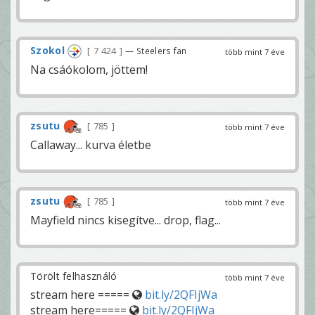
Szokol
7 424
— Steelers fan
több mint 7 éve
Na csáókolom, jöttem!
zsutu
785
több mint 7 éve
Callaway... kurva életbe
zsutu
785
több mint 7 éve
Mayfield nincs kisegítve... drop, flag...
Törölt felhasználó
több mint 7 éve
stream here =====
bit.ly/2QFIjWa
stream here=====
bit.ly/2QFIjWa