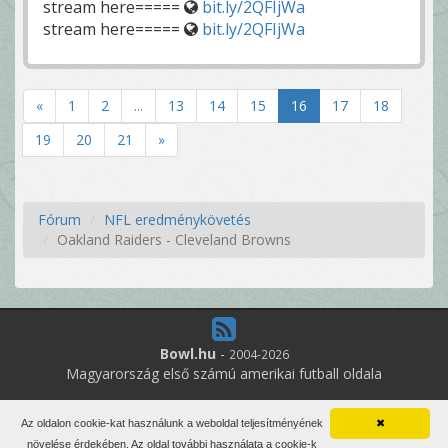
stream here=====
bit.ly/2QFIjWa
stream here=====
bit.ly/2QFIjWa
«
1
2
...
13
14
15
16
17
18
19
20
21
»
Fórum
NFL eredménykövetés
Oakland Raiders - Cleveland Browns
Bowl.hu
-
2004-2026
Magyarország első számú amerikai futball oldala
11
online felhasználó
Az oldalon cookie-kat használunk a weboldal teljesítményének
✖
Minden jog fenntartva. Írott anyagok újraközlése csak a szerző
növelése érdekében. Az oldal további használata a cookie-k