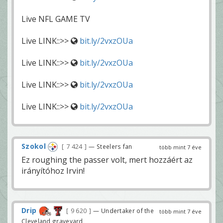
Live NFL GAME TV
Live LINK::>>
bit.ly/2vxzOUa
Live LINK::>>
bit.ly/2vxzOUa
Live LINK::>>
bit.ly/2vxzOUa
Live LINK::>>
bit.ly/2vxzOUa
Szokol
7 424
— Steelers fan
több mint 7 éve
Ez roughing the passer volt, mert hozzáért az
irányítóhoz Irvin!
Drip
9 620
— Undertaker of the
több mint 7 éve
Cleveland graveyard