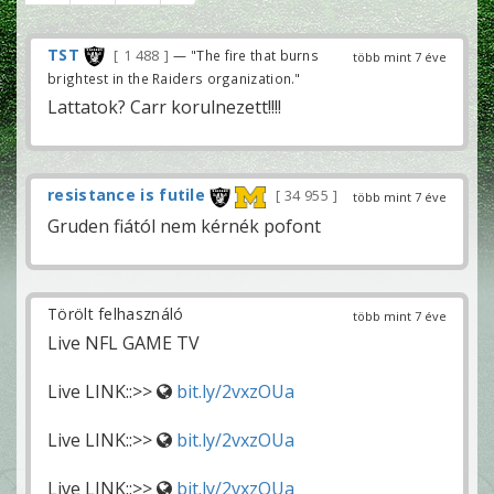
TST
1 488
— "The fire that burns
több mint 7 éve
brightest in the Raiders organization."
Lattatok? Carr korulnezett!!!!
resistance is futile
34 955
több mint 7 éve
Gruden fiától nem kérnék pofont
Törölt felhasználó
több mint 7 éve
Live NFL GAME TV
Live LINK::>>
bit.ly/2vxzOUa
Live LINK::>>
bit.ly/2vxzOUa
Live LINK::>>
bit.ly/2vxzOUa