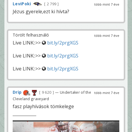
LeviPoki
2 799
több mint 7 éve
Jézus gyerele,ezt ki hívta?
Törölt felhasználó
több mint 7 éve
Live LINK::>>
bit.ly/2prgXGS
Live LINK::>>
bit.ly/2prgXGS
Live LINK::>>
bit.ly/2prgXGS
Drip
9 620
— Undertaker of the
több mint 7 éve
Cleveland graveyard
fasz playhívások tömkelege