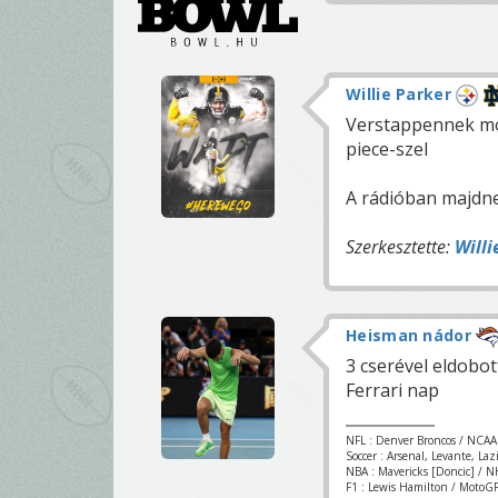
Willie Parker
Verstappennek mos
piece-szel
A rádióban majdn
Szerkesztette:
Willi
Heisman nádor
3 cserével eldobot
Ferrari nap
NFL : Denver Broncos / NCAA
Soccer : Arsenal, Levante, La
NBA : Mavericks [Doncic] / NH
F1 : Lewis Hamilton / MotoGP