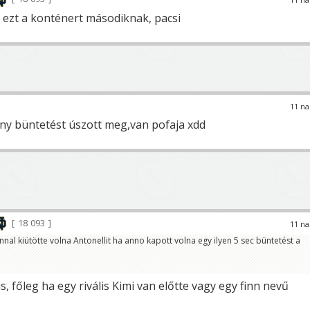
ezt a konténert másodiknak, pacsi
11 na
ny büntetést úszott meg,van pofaja xdd
18 093
11 na
nal kiütötte volna Antonellit ha anno kapott volna egy ilyen 5 sec büntetést a
 főleg ha egy rivális Kimi van előtte vagy egy finn nevű