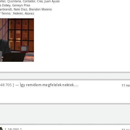
Valter, Quintana, Contador, Cras, Juan Ayuso
is Dobey, Gerwyn Price
Garbrandt, Nate Diaz, Brandon Moreno
 Tennis : Federer, Alcaraz
48 705
— Így remélem megfelelek nektek.....
11 na
18 093
11 na