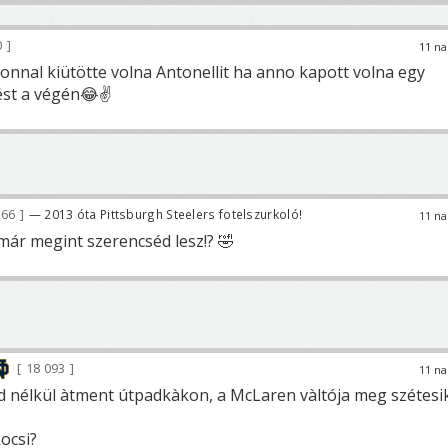
0
11 na
onnal kiütötte volna Antonellit ha anno kapott volna egy
ést a végén😂✌️
166
— 2013 óta Pittsburgh Steelers fotelszurkoló!
11 na
már megint szerencséd lesz!? 🤣
18 093
11 na
 nélkül àtment útpadkàkon, a McLaren vàltója meg szétesi
ocsi?