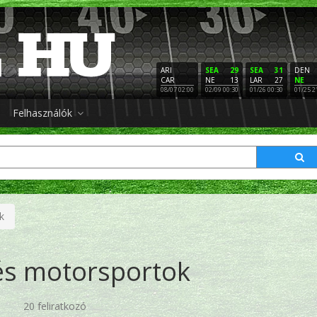
ARI
SEA
29
SEA
31
DEN
CAR
NE
13
LAR
27
NE
08/07 02:00
02/09 00:30
01/26 00:30
01/25 2
Felhasználók
k
és motorsportok
20 feliratkozó