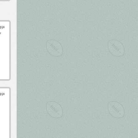
pja
f
pja