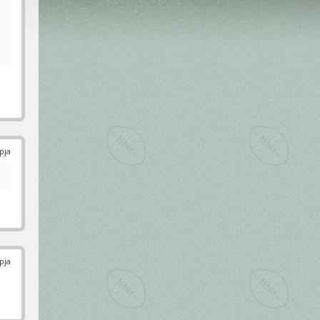
s
pja
pja