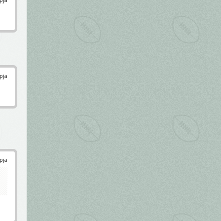
pja
pja