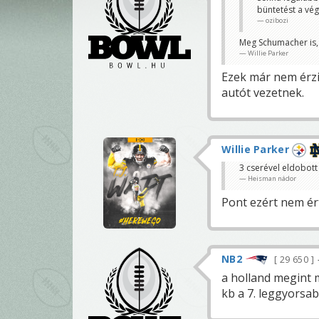
büntetést a vé
ozibozi
Meg Schumacher is, f
Willie Parker
Ezek már nem érzi
autót vezetnek.
Willie Parker
3 cserével eldobott 
Heisman nádor
Pont ezért nem ér
NB2
29 650
a holland megint
kb a 7. leggyorsab