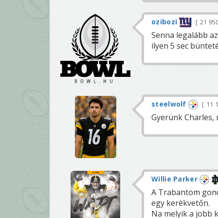
ozibozi
21 95
Senna legalább az
ilyen 5 sec büntet
steelwolf
11 
Gyerünk Charles, 
Willie Parker
A Trabantom gond
egy kerèkvetőn.
Na melyik a jobb k