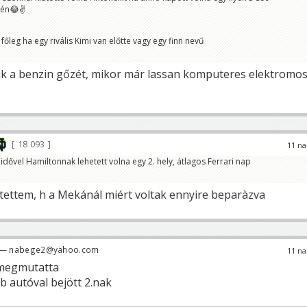
gén😂✌️
őleg ha egy rivális Kimi van előtte vagy egy finn nevű
k a benzin gőzét, mikor már lassan komputeres elektromo
18 093
11 na
idővel Hamiltonnak lehetett volna egy 2. hely, átlagos Ferrari nap
tettem, h a Mekánál miért voltak ennyire beparàzva
— nabege2@yahoo.com
11 na
 megmutatta
b autóval bejött 2.nak