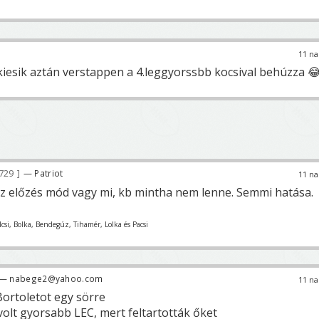
11 na
kiesik aztán verstappen a 4.leggyorssbb kocsival behúzza 
729
— Patriot
11 na
az előzés mód vagy mi, kb mintha nem lenne. Semmi hatása.
ulcsi, Bolka, Bendegúz, Tihamér, Lolka és Pacsi
— nabege2@yahoo.com
11 na
ortoletot egy sörre
volt gyorsabb LEC, mert feltartották őket