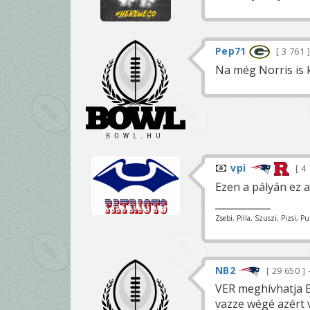
Pep71
3 761
Na még Norris is 
vpi
4 
Ezen a pályán ez 
Zsebi, Pilla, Szuszi, Pizsi, P
NB2
29 650
VER meghívhatja B
vazze wégé azért 