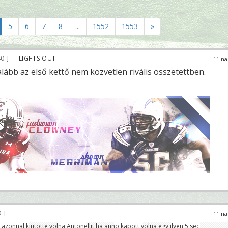
5
6
7
8
...
1552
1553
»
40
— LIGHTS OUT!
11 na
egalább az első kettő nem közvetlen rivális összetettben.
0
11 na
azonnal kiütötte volna Antonellit ha anno kapott volna egy ilyen 5 sec