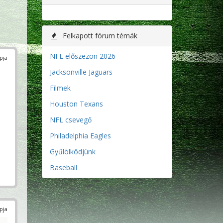
Felkapott fórum témák
NFL előszezon 2026
pja
Jacksonville Jaguars
Filmek
Houston Texans
NFL csevegő
Philadelphia Eagles
Gyűlölködjünk
Baseball
pja