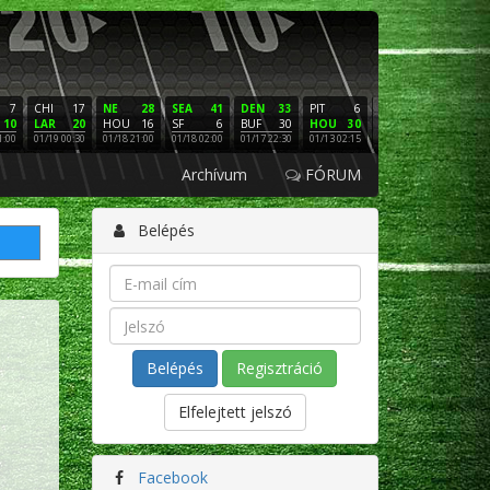
7
CHI
17
NE
28
SEA
41
DEN
33
PIT
6
NE
16
PHI
10
LAR
20
HOU
16
SF
6
BUF
30
HOU
30
LAC
3
SF
1:00
01/19 00:30
01/18 21:00
01/18 02:00
01/17 22:30
01/13 02:15
01/12 02:00
01/11 22:
Archívum
FÓRUM
Belépés
Regisztráció
Elfelejtett jelszó
Facebook