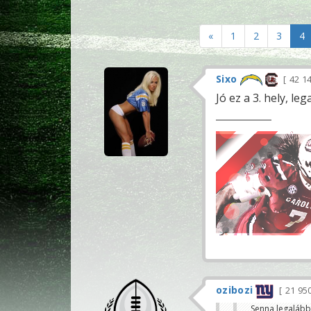
«
1
2
3
4
Sixo
42 1
Jó ez a 3. hely, l
ozibozi
21 95
Senna legalább 