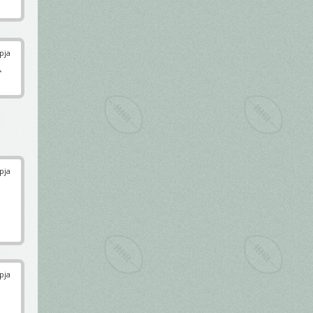
pja

pja
pja