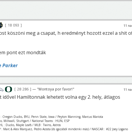
18 093
11 na
t köszöni meg a csapat, h eredményt hozott ezzel a shit o
em pont ezt mondták
e Parker
28 286
— "Montoya por favor!"
11 na
t idővel Hamiltonnak lehetett volna egy 2. hely, átlagos
 : Oregon Ducks, BYU, Penn State, Iowa / Peyton Manning, Marcus Mariota
zio, Millwall, Stuttgart / National Teams : HUN, ESP
L : Ducks, Maple Leafs / MLB : Twins, Astros
 : Marc & Alex Marquez, Pedro Acosta (és igazából mindenki más) / NASCAR : #22 Joey Logano