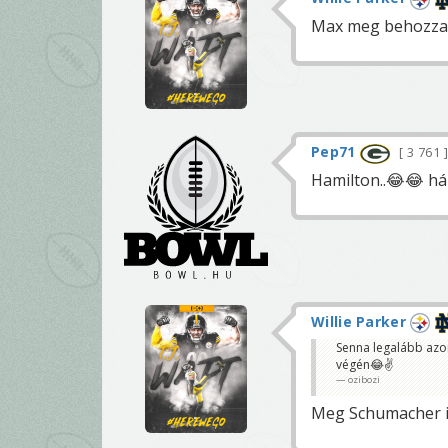
Max meg behozza 
Pep71
3 761
Hamilton..😂😂 há
Willie Parker
Senna legalább azon
végén😂✌️
ozibozi
Meg Schumacher is,