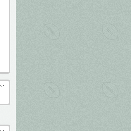
pja
pja