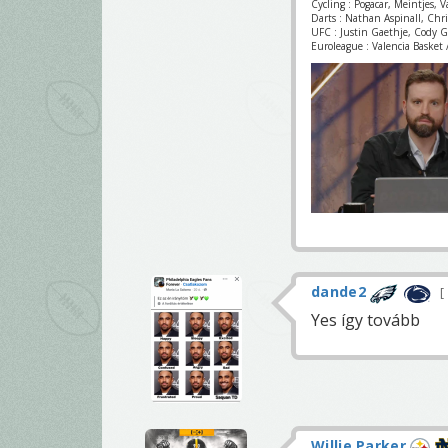
Cycling : Pogacar, Meintjes, 
Darts : Nathan Aspinall, Chr
UFC : Justin Gaethje, Cody 
Euroleague : Valencia Basket /
dande2
Yes így tovább
Willie Parker