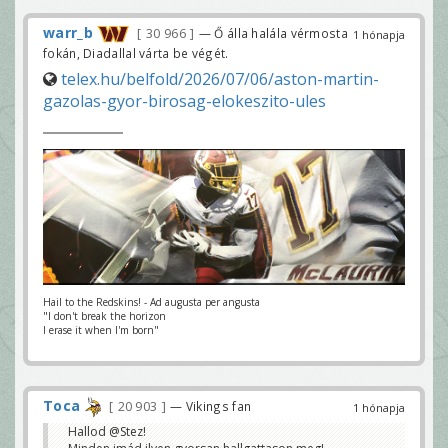
warr_b
30 966
— Ő álla halála vérmosta
1 hónapja
fokán, Diadallal várta be végét.
telex.hu/belfold/2026/07/06/aston-martin-
gazolas-gyor-birosag-elokeszito-ules
Hail to the Redskins! - Ad augusta per angusta
"I don't break the horizon
I erase it when I'm born"
Toca
20 903
— Vikings fan
1 hónapja
Hallod @Stez!