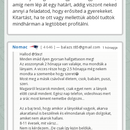
amíg nem lép át egy határt, addig viszont neked
annyi a feladatod, hogy erősíted a gyerekeket.
Kitartást, ha te ott vagy mellettük abból tudtok
mindhárman a legtöbbet profitálni.
Nomac
4 646
— balazs.t85@gmail.com
1 hónapja
Hallod @Stez!
Minden imád ilyen gyorsan hallgattason meg!
Az asszonynak 2 hónapja van valakije, ma mondták a
lányaim. A vicces része hogy 2.5 hónapja még nekem
mondta a szemembe hogy szeret😂
Most meg a másik csávóval életem, csok, babám, puszi,
szeri.
Magasról leszarok mindent, csak egyet nem: a lányok
előtt csinál mindent. Egész nap telefon, videohivas mert
a srác most kiment nemetbe dolgozni…
Az a baj tesó, hogy amikor a lányokkal vagyok, akarva
akaratlanul is beszélnek és elmondanak olyan dolgokat,
amiket nem akarok hallani.
8-11 évesek, mit vársz…
Nem is kérdezem…De csak így kijön belőlük..