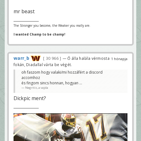
mr beast
The Stronger you become, the Weaker you really are.
I wanted Champ to be champ!
warr_b
30 966
— Ő álla halála vérmosta
1 hónapja
fokán, Diadallal várta be végét.
oh faszom hogy valaki/mi hozzáfért a discord
accomhoz
és fingom sincs honnan, hogyan ...
Negritis, a vajda
Dickpic ment?