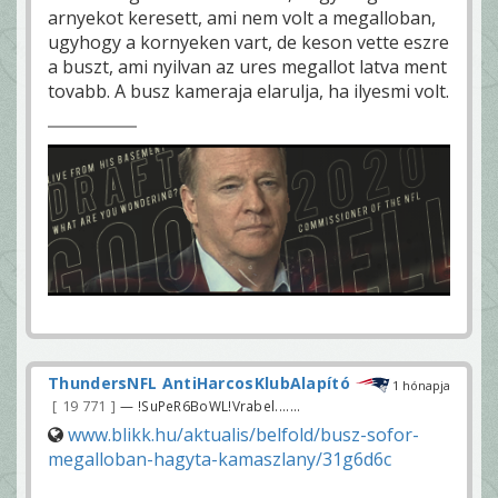
arnyekot keresett, ami nem volt a megalloban,
ugyhogy a kornyeken vart, de keson vette eszre
a buszt, ami nyilvan az ures megallot latva ment
tovabb. A busz kameraja elarulja, ha ilyesmi volt.
ThundersNFL AntiHarcosKlubAlapító
1 hónapja
19 771
— !SuPeR6BoWL!Vrabel.......
www.blikk.hu/aktualis/belfold/busz-sofor-
megalloban-hagyta-kamaszlany/31g6d6c