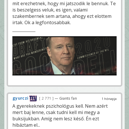
mit erezhetnek, hogy mi jatszodik le bennuk. Te
is beszelgess veluk, es igen, valami
szakembernek sem artana, ahogy ezt elottem
irtak. Ok a legfontosabbak.
gyurczi
2 771
— Giants fan
1 hónapja
A gyerekeknek pszichológus kell. Nem azért
mert baj lenne, csak tudni kell mi megy a
buksijukban. Amíg nem lesz késő. Én ezt
hibáztam el...