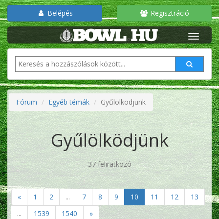
Belépés
Regisztráció
Fórum
Egyéb témák
Gyűlölködjünk
Gyűlölködjünk
37 feliratkozó
«
1
2
...
7
8
9
10
11
12
13
...
1539
1540
»