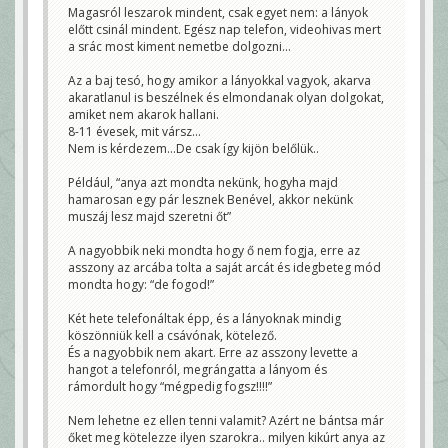
Magasról leszarok mindent, csak egyet nem: a lányok
előtt csinál mindent. Egész nap telefon, videohivas mert
a srác most kiment nemetbe dolgozni…
Az a baj tesó, hogy amikor a lányokkal vagyok, akarva
akaratlanul is beszélnek és elmondanak olyan dolgokat,
amiket nem akarok hallani.
8-11 évesek, mit vársz…
Nem is kérdezem…De csak így kijön belőlük..
Például, “anya azt mondta nekünk, hogyha majd
hamarosan egy pár lesznek Benével, akkor nekünk
muszáj lesz majd szeretni őt”
A nagyobbik neki mondta hogy ő nem fogja, erre az
asszony az arcába tolta a saját arcát és idegbeteg mód
mondta hogy: “de fogod!”
Két hete telefonáltak épp, és a lányoknak mindig
köszönniük kell a csávónak, kötelező.
És a nagyobbik nem akart. Erre az asszony levette a
hangot a telefonról, megrángatta a lányom és
rámordult hogy “mégpedig fogsz!!!!”
Nem lehetne ez ellen tenni valamit? Azért ne bántsa már
őket meg kötelezze ilyen szarokra.. milyen kikúrt anya az