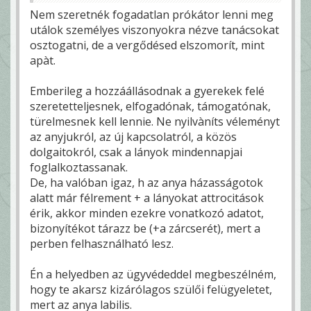
Nem szeretnék fogadatlan prókátor lenni meg
utálok személyes viszonyokra nézve tanácsokat
osztogatni, de a vergődésed elszomorít, mint
apàt.
Emberileg a hozzáállásodnak a gyerekek felé
szeretetteljesnek, elfogadónak, támogatónak,
türelmesnek kell lennie. Ne nyilvàníts véleményt
az anyjukról, az új kapcsolatról, a közös
dolgaitokról, csak a lányok mindennapjai
foglalkoztassanak.
De, ha valóban igaz, h az anya házasságotok
alatt már félrement + a lányokat attrocitások
érik, akkor minden ezekre vonatkozó adatot,
bizonyítékot tárazz be (+a zárcserét), mert a
perben felhasználható lesz.
Én a helyedben az ügyvédeddel megbeszélném,
hogy te akarsz kizárólagos szülői felügyeletet,
mert az anya labilis.