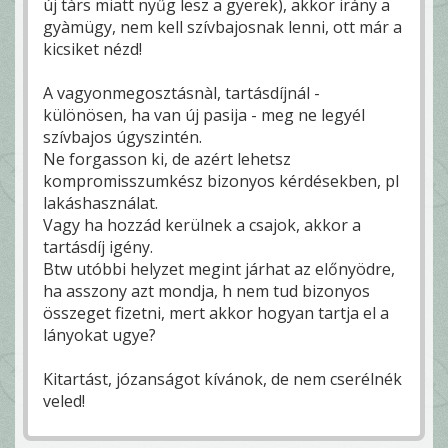
új tàrs miatt nyűg lesz a gyerek), akkor irány a
gyàmügy, nem kell szívbajosnak lenni, ott már a
kicsiket nézd!
A vagyonmegosztásnàl, tartásdíjnál -
különösen, ha van új pasija - meg ne legyél
szívbajos úgyszintén.
Ne forgasson ki, de azért lehetsz
kompromisszumkész bizonyos kérdésekben, pl
lakáshasználat.
Vagy ha hozzád kerülnek a csajok, akkor a
tartásdíj igény.
Btw utóbbi helyzet megint járhat az előnyödre,
ha asszony azt mondja, h nem tud bizonyos
összeget fizetni, mert akkor hogyan tartja el a
lányokat ugye?
Kitartást, józanságot kívánok, de nem cserélnék
veled!