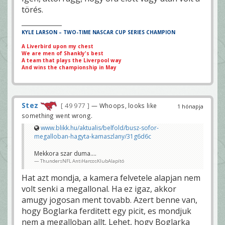
törés.
KYLE LARSON – TWO-TIME NASCAR CUP SERIES CHAMPION
A Liverbird upon my chest
We are men of Shankly's best
A team that plays the Liverpool way
And wins the championship in May
Stez
49 977
— Whoops, looks like
1 hónapja
something went wrong.
www.blikk.hu/aktualis/belfold/busz-sofor-
megalloban-hagyta-kamaszlany/31g6d6c
Mekkora szar duma....
ThundersNFL AntiHarcosKlubAlapító
Hat azt mondja, a kamera felvetele alapjan nem
volt senki a megallonal. Ha ez igaz, akkor
amugy jogosan ment tovabb. Azert benne van,
hogy Boglarka ferditett egy picit, es mondjuk
nem a megalloban allt. Lehet, hogy Boglarka