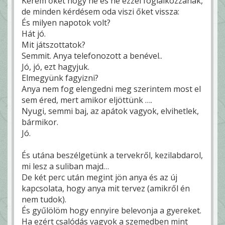
Kérem őket hogy ne és ne ezzel foglalkozzanak,
de minden kérdésem oda viszi őket vissza:
És milyen napotok volt?
Hát jó.
Mit játszottatok?
Semmit. Anya telefonozott a benével..
Jó, jó, ezt hagyjuk.
Elmegyünk fagyizni?
Anya nem fog elengedni meg szerintem most el
sem éred, mert amikor eljöttünk ….
Nyugi, semmi baj, az apátok vagyok, elvihetlek,
bármikor.
Jó.
És utána beszélgetünk a tervekről, kezilabdarol,
mi lesz a suliban majd…
De két perc után megint jön anya és az új
kapcsolata, hogy anya mit tervez (amikről én
nem tudok).
És gyűlölöm hogy ennyire belevonja a gyereket.
Ha ezért csalódás vagyok a szemedben mint