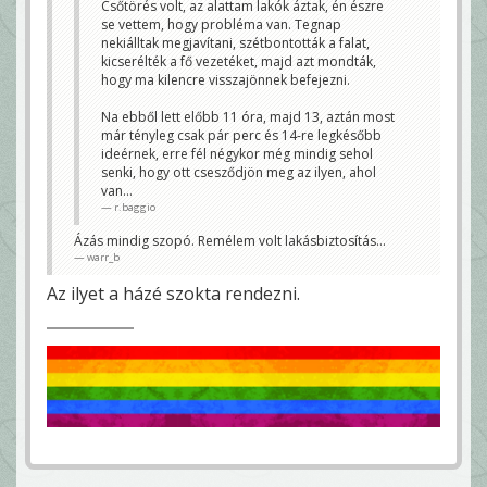
Csőtörés volt, az alattam lakók áztak, én észre
se vettem, hogy probléma van. Tegnap
nekiálltak megjavítani, szétbontották a falat,
kicserélték a fő vezetéket, majd azt mondták,
hogy ma kilencre visszajönnek befejezni.
Na ebből lett előbb 11 óra, majd 13, aztán most
már tényleg csak pár perc és 14-re legkésőbb
ideérnek, erre fél négykor még mindig sehol
senki, hogy ott csesződjön meg az ilyen, ahol
van...
r.baggio
Ázás mindig szopó. Remélem volt lakásbiztosítás...
warr_b
Az ilyet a házé szokta rendezni.