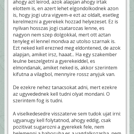
ahogy azt leirod, azok alapjan ahogy irtak
elottem is, en azert lehet elgondolkodnek azon
is, hogy jogi utra vigyem-e ezt az oldalt, esetleg
kerelmezni a gyerekek hozzad helyezeset. Ez is
nyilvan hosszas jogi csatarozas lenne, es
nagyon nem szep dolgokkal, mert ott aztan
tenyleg el lennel mondva az utolso szarnak is.
Ezt neked kell erezned meg eldontened, de azok
alapjan, amiket irsz, haaat... Ha egy szakember
leulne beszelgetni a gyerekeiddel, es
elmondanak, amiket neked is, akkor szerintem
kifutna a vilagbol, mennyire rossz anyjuk van.
De ezekre nehez tanacsokat adni, mert ezekre
az ugyvedednek kell tudni olyat mondani. O
szerintem fog is tudni.
A viselkedesedre visszaterve sem tudok ujat irni:
ugyanugy kell folytatnod, ahogy eddig, csak
pozitivat sugarozni a gyerekek fele, nem
belemenni a haboruba es a vagdalkozasba, nem