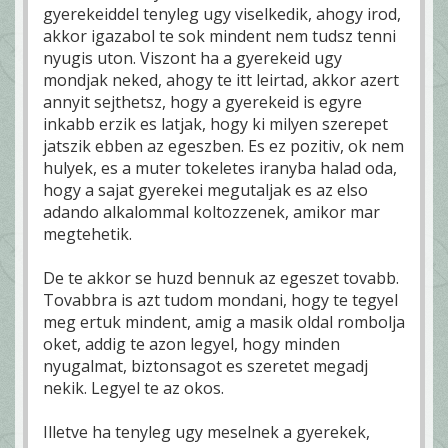
gyerekeiddel tenyleg ugy viselkedik, ahogy irod,
akkor igazabol te sok mindent nem tudsz tenni
nyugis uton. Viszont ha a gyerekeid ugy
mondjak neked, ahogy te itt leirtad, akkor azert
annyit sejthetsz, hogy a gyerekeid is egyre
inkabb erzik es latjak, hogy ki milyen szerepet
jatszik ebben az egeszben. Es ez pozitiv, ok nem
hulyek, es a muter tokeletes iranyba halad oda,
hogy a sajat gyerekei megutaljak es az elso
adando alkalommal koltozzenek, amikor mar
megtehetik.
De te akkor se huzd bennuk az egeszet tovabb.
Tovabbra is azt tudom mondani, hogy te tegyel
meg ertuk mindent, amig a masik oldal rombolja
oket, addig te azon legyel, hogy minden
nyugalmat, biztonsagot es szeretet megadj
nekik. Legyel te az okos.
Illetve ha tenyleg ugy meselnek a gyerekek,