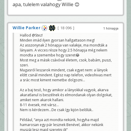
apa, tulelem valahogy Willie 😊
Willie Parker
18 096
1 hónapja
Hallod @Stez!
Minden imád ilyen gyorsan hallgattason meg!
Az asszonynak 2 hónapja van valakije, ma mondták a
lányaim. A vicces része hogy 2.5 hónapja még nekem
mondta a szemembe hogy szeret😂
Most meg a másik csávóval életem, csok, babám, puszi,
szeri.
Magasról leszarok mindent, csak egyet nem: a lányok
előtt csinál mindent. Egész nap telefon, videohivas mert
a srác most kiment nemetbe dolgozni…
Az a baj tesó, hogy amikor a lányokkal vagyok, akarva
akaratlanul is beszélnek és elmondanak olyan dolgokat,
amiket nem akarok hallani.
8-11 évesek, mit vársz…
Nem is kérdezem…De csak így kijön belőlük..
Például, “anya azt mondta nekünk, hogyha majd
hamarosan egy pár lesznek Benével, akkor nekünk
muszáj lesz majd szeretni őt”