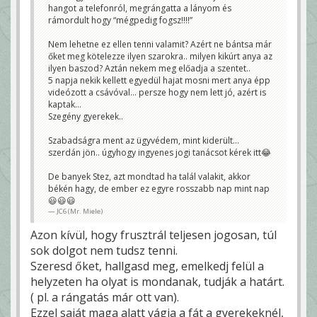
hangot a telefonról, megrángatta a lányom és
rámordult hogy “mégpedig fogsz!!!!”
Nem lehetne ez ellen tenni valamit? Azért ne bántsa már
őket meg kötelezze ilyen szarokra.. milyen kikúrt anya az
ilyen baszod? Aztán nekem meg előadja a szentet..
5 napja nekik kellett egyedül hajat mosni mert anya épp
videózott a csávóval… persze hogy nem lett jó, azért is
kaptak…
Szegény gyerekek..
Szabadságra ment az ügyvédem, mint kiderült…
szerdán jön.. úgyhogy ingyenes jogi tanácsot kérek itt😂
De banyek Stez, azt mondtad ha talál valakit, akkor
békén hagy, de ember ez egyre rosszabb nap mint nap
😃😃😃
JC6 (Mr. Miele)
Azon kívül, hogy frusztrál teljesen jogosan, túl
sok dolgot nem tudsz tenni.
Szeresd őket, hallgasd meg, emelkedj felül a
helyzeten ha olyat is mondanak, tudják a határt.
( pl. a rángatás már ott van).
Ezzel saját maga alatt vágja a fát a gyerekeknél,