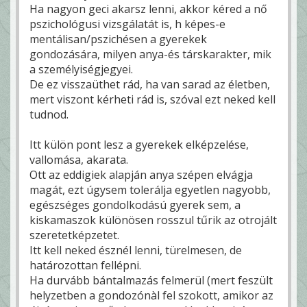
Ha nagyon geci akarsz lenni, akkor kéred a nő
pszichológusi vizsgálatát is, h képes-e
mentálisan/pszichésen a gyerekek
gondozására, milyen anya-és társkarakter, mik
a személyiségjegyei.
De ez visszaüthet rád, ha van sarad az életben,
mert viszont kérheti rád is, szóval ezt neked kell
tudnod.
Itt külön pont lesz a gyerekek elképzelése,
vallomása, akarata.
Ott az eddigiek alapján anya szépen elvágja
magát, ezt úgysem tolerálja egyetlen nagyobb,
egészséges gondolkodású gyerek sem, a
kiskamaszok különösen rosszul tűrik az otrojált
szeretetképzetet.
Itt kell neked észnél lenni, türelmesen, de
határozottan fellépni.
Ha durvább bántalmazás felmerül (mert feszült
helyzetben a gondozónàl fel szokott, amikor az