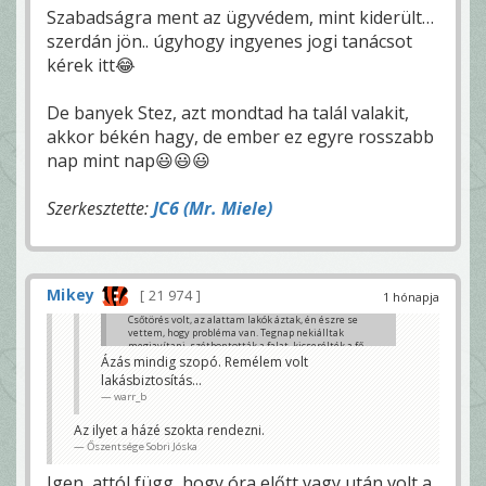
Szabadságra ment az ügyvédem, mint kiderült…
szerdán jön.. úgyhogy ingyenes jogi tanácsot
kérek itt😂
De banyek Stez, azt mondtad ha talál valakit,
akkor békén hagy, de ember ez egyre rosszabb
nap mint nap😃😃😃
Szerkesztette:
JC6 (Mr. Miele)
Mikey
21 974
1 hónapja
Csőtörés volt, az alattam lakók áztak, én észre se
vettem, hogy probléma van. Tegnap nekiálltak
megjavítani, szétbontották a falat, kicserélték a fő
vezetéket, majd azt mondták, hogy ma kilencre
Ázás mindig szopó. Remélem volt
visszajönnek befejezni.
lakásbiztosítás...
warr_b
Na ebből lett előbb 11 óra, majd 13, aztán most már
tényleg csak pár perc és 14-re legkésőbb ideérnek,
erre fél négykor még mindig sehol senki, hogy ott
Az ilyet a házé szokta rendezni.
csesződjön meg az ilyen, ahol van...
Őszentsége Sobri Jóska
r.baggio
Igen, attól függ, hogy óra előtt vagy után volt a