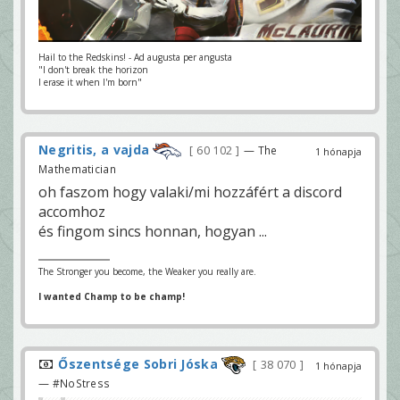
Hail to the Redskins! - Ad augusta per angusta
"I don't break the horizon
I erase it when I'm born"
Negritis, a vajda
60 102
— The
1 hónapja
Mathematician
oh faszom hogy valaki/mi hozzáfért a discord
accomhoz
és fingom sincs honnan, hogyan ...
The Stronger you become, the Weaker you really are.
I wanted Champ to be champ!
Őszentsége Sobri Jóska
38 070
1 hónapja
— #NoStress