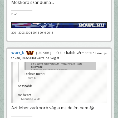
Mekkora szar duma....
Draft
2001-2003-2004-2014-2016-2018
warr_b
30 966
— Ő álla halála vérmosta
1 hónapja
fokán, Diadallal várta be végét.
oh faszom hogy valaki/mi hozzáfért a discord
accomhoz
és fingom sincs honnan, hogyan ...
Dickpic ment?
Negritis, a vajda
warr_b
rosszabb
mr beast
Negritis, a vajda
Azt lehet zacknorb vágja mi, de én nem 😂