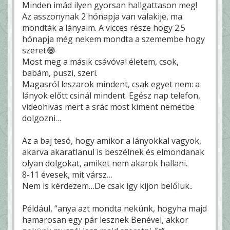
Minden imád ilyen gyorsan hallgattason meg!
Az asszonynak 2 hónapja van valakije, ma
mondták a lányaim. A vicces része hogy 2.5
hónapja még nekem mondta a szemembe hogy
szeret😂
Most meg a másik csávóval életem, csok,
babám, puszi, szeri.
Magasról leszarok mindent, csak egyet nem: a
lányok előtt csinál mindent. Egész nap telefon,
videohivas mert a srác most kiment nemetbe
dolgozni…
Az a baj tesó, hogy amikor a lányokkal vagyok,
akarva akaratlanul is beszélnek és elmondanak
olyan dolgokat, amiket nem akarok hallani.
8-11 évesek, mit vársz…
Nem is kérdezem…De csak így kijön belőlük..
Például, “anya azt mondta nekünk, hogyha majd
hamarosan egy pár lesznek Benével, akkor