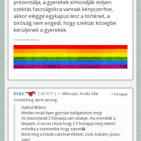
prezentálja, a gyerekek elmondják milyen
szektás faszságokra vannak kényszerítve,
akkor eléggé egykapus lesz a történet, a
bíróság nem engedi, hogy szektás közegbe
kerüljenek a gyerekek.
Stez
49 977
— Whoops, looks like
1 hónapja
something went wrong.
Hallod @Stez!
Minden imád ilyen gyorsan hallgattason meg!
Az asszonynak 2 hónapja van valakije, ma mondták a
lányaim. A vicces része hogy 2.5 hónapja még nekem
mondta a szemembe hogy szeret😂
Most meg a másik csávóval életem, csok, babám, puszi,
szeri.