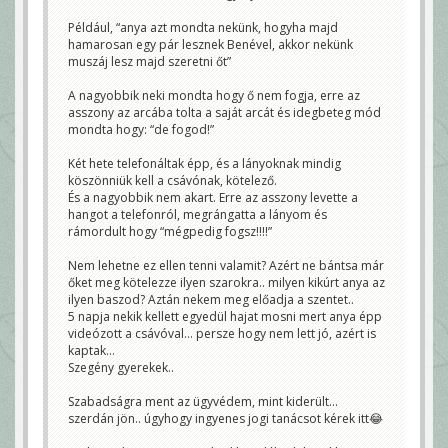
Például, “anya azt mondta nekünk, hogyha majd
hamarosan egy pár lesznek Benével, akkor nekünk
muszáj lesz majd szeretni őt”
A nagyobbik neki mondta hogy ő nem fogja, erre az
asszony az arcába tolta a saját arcát és idegbeteg mód
mondta hogy: “de fogod!”
Két hete telefonáltak épp, és a lányoknak mindig
köszönniük kell a csávónak, kötelező.
És a nagyobbik nem akart. Erre az asszony levette a
hangot a telefonról, megrángatta a lányom és
rámordult hogy “mégpedig fogsz!!!!”
Nem lehetne ez ellen tenni valamit? Azért ne bántsa már
őket meg kötelezze ilyen szarokra.. milyen kikúrt anya az
ilyen baszod? Aztán nekem meg előadja a szentet..
5 napja nekik kellett egyedül hajat mosni mert anya épp
videózott a csávóval… persze hogy nem lett jó, azért is
kaptak…
Szegény gyerekek..
Szabadságra ment az ügyvédem, mint kiderült…
szerdán jön.. úgyhogy ingyenes jogi tanácsot kérek itt😂