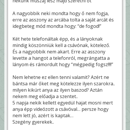
nekünk muszáj lesz majd szeretni őt”
A nagyobbik neki mondta hogy ő nem fogja,
erre az asszony az arcába tolta a saját arcát és
idegbeteg mód mondta hogy: “de fogod!”
Két hete telefonáltak épp, és a lányoknak
mindig köszönniük kell a csávónak, kötelező.
És a nagyobbik nem akart. Erre az asszony
levette a hangot a telefonról, megrángatta a
lányom és rámordult hogy “mégpedig fogsz!!!!”
Nem lehetne ez ellen tenni valamit? Azért ne
bántsa már őket meg kötelezze ilyen szarokra..
milyen kikúrt anya az ilyen baszod? Aztán
nekem meg előadja a szentet..
5 napja nekik kellett egyedül hajat mosni mert
anya épp videózott a csávóval… persze hogy
nem lett jó, azért is kaptak…
Szegény gyerekek..