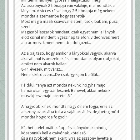
Minden imád ilyen gyorsan hallgattason meg!
Az asszonynak 2 hónapja van valakije, ma mondták a
lányaim. A vicces része hogy 2.5 hónapja még nekem
mondta a szemembe hogy szeret😂
Most meg a másik csávóval életem, csok, babám, puszi,
szeri.
Magasról leszarok mindent, csak egyet nem: a lányok
előtt csinál mindent. Egész nap telefon, videohivas mert
a srác most kiment nemetbe dolgozni…
Az a baj tesó, hogy amikor a lányokkal vagyok, akarva
akaratlanul is beszélnek és elmondanak olyan dolgokat,
amiket nem akarok hallani.
8-11 évesek, mit vársz…
Nem is kérdezem…De csak így kijön belőlük..
Például, “anya azt mondta nekünk, hogyha majd
hamarosan egy pár lesznek Benével, akkor nekünk
muszáj lesz majd szeretni őt”
A nagyobbik neki mondta hogy ő nem fogja, erre az
asszony az arcába tolta a saját arcát és idegbeteg mód
mondta hogy: “de fogod!”
Két hete telefonáltak épp, és a lányoknak mindig
köszönniük kell a csávónak, kötelező.
És a nagyobbik nem akart. Erre az asszony levette a