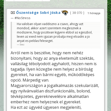
Őszentsége Sobri Jóska
38 070
1 hónapja
— #NoStress
Ha valoban olyan vaddiszno a csavo, ahogy azt
mondod, akkor azert szerintem meglesznek a
modszerei, hogy pozitivan kigyere ebbol az egeszbol,
leven az exed nem igazan probalja meg eloadni a jo
anyat es peldas feleseget.
Stez
Arról nem is beszélve, hogy nem nehéz
bizonyítani, hogy az anya elvetemült szektás,
vallásilag tébolyodott agyhalott, hiszen nem is
tagadja. Ilyen közegbe nem helyez a bíróság
gyereket, ha van bármi egyéb, működőképes
opció. Márpedig van.
Magyarországon a jogalkalmazás szekularizált,
egy nyilvánvalóan diszfunkcionális, bolond,
tévképzetes, gyereknevelésre alkalmatlan
emberhez nem helyeznek el gyereket.
Ha ezt az ügyvéd ügyesen megjeleníti,