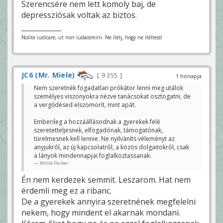
Szerencsére nem lett komoly baj, de
depressziósak voltak az biztos.
Nolite iudicare, ut non iudacemini. Ne ítélj, hogy ne ítéltess!
JC6 (Mr. Miele)
9 355
1 hónapja
Nem szeretnék fogadatlan prókátor lenni meg utálok
személyes viszonyokra nézve tanácsokat osztogatni, de
a vergődésed elszomorít, mint apàt.
Emberileg a hozzáállásodnak a gyerekek felé
szeretetteljesnek, elfogadónak, támogatónak,
türelmesnek kell lennie. Ne nyilvàníts véleményt az
anyjukról, az új kapcsolatról, a közös dolgaitokról, csak
a lányok mindennapjai foglalkoztassanak.
Willie Parker
Én nem kerdezek semmit. Leszarom. Hat nem
érdemli meg ez a ribanc.
De a gyerekek annyira szeretnének megfelelni
nekem, hogy mindent el akarnak mondani.