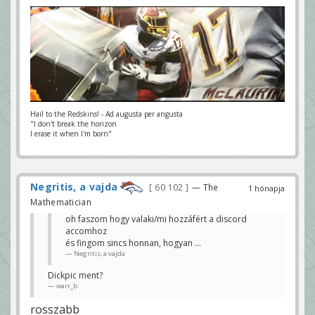
Hail to the Redskins! - Ad augusta per angusta
"I don't break the horizon
I erase it when I'm born"
Negritis, a vajda
60 102
— The
1 hónapja
Mathematician
oh faszom hogy valaki/mi hozzáfért a discord
accomhoz
és fingom sincs honnan, hogyan ...
Negritis, a vajda
Dickpic ment?
warr_b
rosszabb