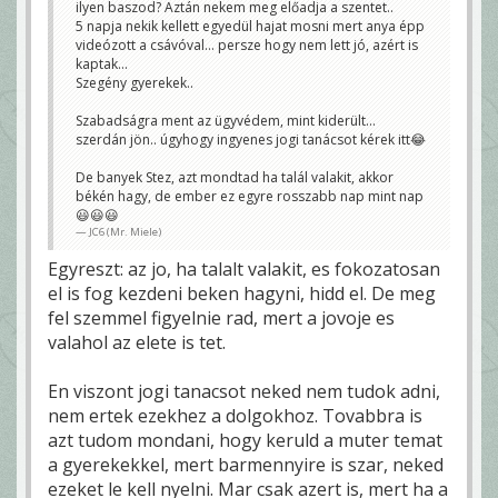
ilyen baszod? Aztán nekem meg előadja a szentet..
5 napja nekik kellett egyedül hajat mosni mert anya épp
videózott a csávóval… persze hogy nem lett jó, azért is
kaptak…
Szegény gyerekek..
Szabadságra ment az ügyvédem, mint kiderült…
szerdán jön.. úgyhogy ingyenes jogi tanácsot kérek itt😂
De banyek Stez, azt mondtad ha talál valakit, akkor
békén hagy, de ember ez egyre rosszabb nap mint nap
😃😃😃
JC6 (Mr. Miele)
Egyreszt: az jo, ha talalt valakit, es fokozatosan
el is fog kezdeni beken hagyni, hidd el. De meg
fel szemmel figyelnie rad, mert a jovoje es
valahol az elete is tet.
En viszont jogi tanacsot neked nem tudok adni,
nem ertek ezekhez a dolgokhoz. Tovabbra is
azt tudom mondani, hogy keruld a muter temat
a gyerekekkel, mert barmennyire is szar, neked
ezeket le kell nyelni. Mar csak azert is, mert ha a