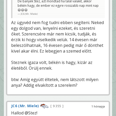
De banyek Stez, azt mondtad ha talál valakit, akkor
békén hagy, de ember ez egyre rosszabb nap mint nap
😃😃😃
JC6 (Mr. Miele)
Az ügyvéd nem fog tudni ebben segíteni. Neked
egy dolgod van, lenyelni ezeket, és szeretni
őket. Szerencsére már nem kicsik, tudják, és
érzik ki hogy viselkedik velük. 14 évesen már
beleszólhatnak, 16 évesen pedig már ő dönthet
kivel akar élni. Ez lebegjen a szemed előtt.
Steznek igaza volt, békén is hagy, kizár az
életéből. Örülj ennek.
btw: Amíg együtt éltetek, nem látszott milyen
anya? Addig elvakított a szerelem?
JC6 (Mr. Miele)
9 355
1 hónapja
Hallod @Stez!