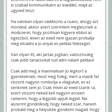
is szabad kommunikalni az exeddel, majd az
ugyved teszi.
Ha valoban olyan vaddiszno a csavo, ahogy azt
mondod, akkor azert szerintem meglesznek a
modszerei, hogy pozitivan kigyere ebbol az
egeszbol, leven az exed nem igazan probalja
meg eloadni a jo anyat es peldas feleseget.
Van olyan itt, aki jartas jogban, valoszinuleg
csak jobb tanacsokat tud adni nalam peldaul.
Csak add meg a maximalisan jo legkort a
gyerekeknek, most meg foleg, mert a masik fel
viszont nagyon rombolja a vilagukat, es ez
senkinek sem jo. Csak mivel az exed szarik ra,
ezert viszont neked kell nagyon erosen
ramenni, hogy a legjobb apjuk legyel. Ne
aszerint gondolkodj, hogy neked szar, hanem
probald meg a helyukbe gondolni magad. Hogy