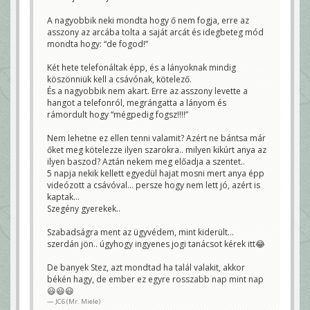
A nagyobbik neki mondta hogy ő nem fogja, erre az
asszony az arcába tolta a saját arcát és idegbeteg mód
mondta hogy: “de fogod!”
Két hete telefonáltak épp, és a lányoknak mindig
köszönniük kell a csávónak, kötelező.
És a nagyobbik nem akart. Erre az asszony levette a
hangot a telefonról, megrángatta a lányom és
rámordult hogy “mégpedig fogsz!!!!”
Nem lehetne ez ellen tenni valamit? Azért ne bántsa már
őket meg kötelezze ilyen szarokra.. milyen kikúrt anya az
ilyen baszod? Aztán nekem meg előadja a szentet..
5 napja nekik kellett egyedül hajat mosni mert anya épp
videózott a csávóval… persze hogy nem lett jó, azért is
kaptak…
Szegény gyerekek..
Szabadságra ment az ügyvédem, mint kiderült…
szerdán jön.. úgyhogy ingyenes jogi tanácsot kérek itt😂
De banyek Stez, azt mondtad ha talál valakit, akkor
békén hagy, de ember ez egyre rosszabb nap mint nap
😃😃😃
JC6 (Mr. Miele)