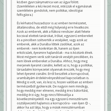
közben gyurcsánymatrica van az ágya fölött.
(Szemléleten a kéz-kezet most, intézzük el egymásnak
szemléletre gondolok, nem politikai, ideológiai
felfogásra.)
És leírhatod huszadszor is az emberi természetet,
általánosítva, de ettől még hülyeség erre hivatkozni.
Azok az emberek, akik a Rákosi rendszer alatt fekete
kocsival elvittek tanárokat, írókat, egyszerű embereket
és a pincében szétverték a veséjüket, vagy azok az
emberek, akik a Dunába lőttek zsidókat, azok az
emberek - nem konkrétan ők, hanem az ilyen
erkölcsűek, ilyesmire hajlandóak - ma is köztünk élnek.
Most mégsem verik szét tanárok veséjét pincékben, és
nem lőnek embereket a Dunába. Ahhoz, hogy meg
merjenek ilyesmit csinálni, kellett az is, hogy a politikai,
társadalmi környezetet olyannak érezzék, hogy meg
lehet ilyesmit csinálni. Erről beszélek a korrupcióval,
urambátyám-érdekérvényesítéssel kapcsolatban is.
Mindig is volt, van, és lesz is, hiszen valóban az emberi
természetből gyökerezik. De nagyon nem mindegy,
hogy meddig mer elmenni, meddig érez bátorítást,
meddig érzi úgy, hogy nincs félnivalója a
következményektől. Ha egy egyszerű minisztériumi
osztályvezető hajlamos a korrupcióra - van ilyen 😊 -,
akkor ha azt látja, hogy a másik minisztériumban