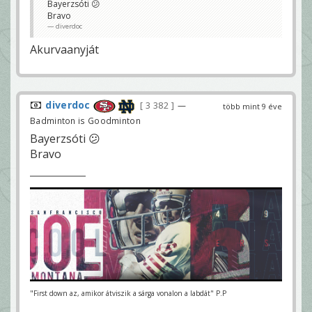
Bayerzsóti 😕
Bravo
diverdoc
Akurvaanyját
diverdoc
3 382
—
több mint 9 éve
Badminton is Goodminton
Bayerzsóti 😕
Bravo
"First down az, amikor átviszik a sárga vonalon a labdát" P.P