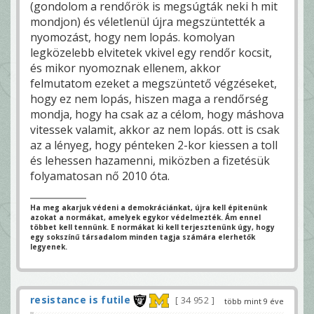
(gondolom a rendőrök is megsúgták neki h mit
mondjon) és véletlenül újra megszüntették a
nyomozást, hogy nem lopás. komolyan
legközelebb elvitetek vkivel egy rendőr kocsit,
és mikor nyomoznak ellenem, akkor
felmutatom ezeket a megszüntető végzéseket,
hogy ez nem lopás, hiszen maga a rendőrség
mondja, hogy ha csak az a célom, hogy máshova
vitessek valamit, akkor az nem lopás. ott is csak
az a lényeg, hogy pénteken 2-kor kiessen a toll
és lehessen hazamenni, miközben a fizetésük
folyamatosan nő 2010 óta.
Ha meg akarjuk védeni a demokráciánkat, újra kell épitenünk
azokat a normákat, amelyek egykor védelmezték. Ám ennel
többet kell tennünk. E normákat ki kell terjesztenünk úgy, hogy
egy sokszínű társadalom minden tagja számára elerhetők
legyenek.
resistance is futile
34 952
több mint 9 éve