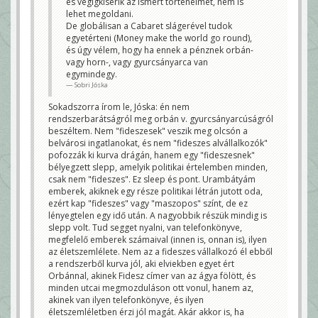
és végigkísérik az ismert történelmet, nem is
lehet megoldani.
De globálisan a Cabaret slágerével tudok
egyetérteni (Money make the world go round),
és úgy vélem, hogy ha ennek a pénznek orbán-
vagy horn-, vagy gyurcsányarca van
egymindegy.
Sobri Jóska
Sokadszorra írom le, Jóska: én nem
rendszerbarátságról meg orbán v. gyurcsányarcúságról
beszéltem. Nem "fideszesek" veszik meg olcsón a
belvárosi ingatlanokat, és nem "fideszes alvállalkozók"
pofozzák ki kurva drágán, hanem egy "fideszesnek"
bélyegzett slepp, amelyik politikai értelemben minden,
csak nem "fideszes". Ez sleep és pont. Urambátyám
emberek, akiknek egy része politikai létrán jutott oda,
ezért kap "fideszes" vagy "maszopos" színt, de ez
lényegtelen egy idő után. A nagyobbik részük mindig is
slepp volt. Tud segget nyalni, van telefonkönyve,
megfelelő emberek számaival (innen is, onnan is), ilyen
az életszemlélete. Nem az a fideszes vállalkozó él ebből
a rendszerből kurva jól, aki elviekben egyet ért
Orbánnal, akinek Fidesz címer van az ágya fölött, és
minden utcai megmozduláson ott vonul, hanem az,
akinek van ilyen telefonkönyve, és ilyen
életszemléletben érzi jól magát. Akár akkor is, ha