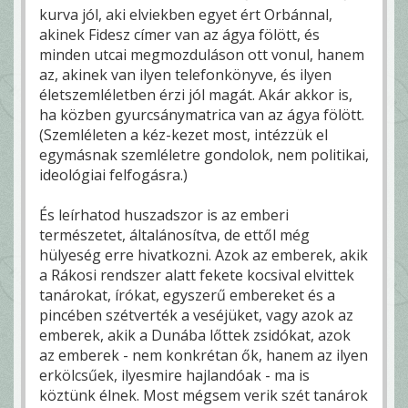
kurva jól, aki elviekben egyet ért Orbánnal,
akinek Fidesz címer van az ágya fölött, és
minden utcai megmozduláson ott vonul, hanem
az, akinek van ilyen telefonkönyve, és ilyen
életszemléletben érzi jól magát. Akár akkor is,
ha közben gyurcsánymatrica van az ágya fölött.
(Szemléleten a kéz-kezet most, intézzük el
egymásnak szemléletre gondolok, nem politikai,
ideológiai felfogásra.)
És leírhatod huszadszor is az emberi
természetet, általánosítva, de ettől még
hülyeség erre hivatkozni. Azok az emberek, akik
a Rákosi rendszer alatt fekete kocsival elvittek
tanárokat, írókat, egyszerű embereket és a
pincében szétverték a veséjüket, vagy azok az
emberek, akik a Dunába lőttek zsidókat, azok
az emberek - nem konkrétan ők, hanem az ilyen
erkölcsűek, ilyesmire hajlandóak - ma is
köztünk élnek. Most mégsem verik szét tanárok