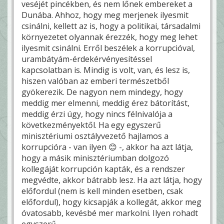
veséjét pincékben, és nem lőnek embereket a
Dunába. Ahhoz, hogy meg merjenek ilyesmit
csinálni, kellett az is, hogy a politikai, társadalmi
környezetet olyannak érezzék, hogy meg lehet
ilyesmit csinálni. Erről beszélek a korrupcióval,
urambátyám-érdekérvényesítéssel
kapcsolatban is. Mindig is volt, van, és lesz is,
hiszen valóban az emberi természetből
gyökerezik. De nagyon nem mindegy, hogy
meddig mer elmenni, meddig érez bátorítást,
meddig érzi úgy, hogy nincs félnivalója a
következményektől. Ha egy egyszerű
minisztériumi osztályvezető hajlamos a
korrupcióra - van ilyen 😊 -, akkor ha azt látja,
hogy a másik minisztériumban dolgozó
kollegáját korrupción kapták, és a rendszer
megvédte, akkor bátrabb lesz. Ha azt látja, hogy
előfordul (nem is kell minden esetben, csak
előfordul), hogy kicsapják a kollegát, akkor meg
óvatosabb, kevésbé mer markolni. Ilyen rohadt