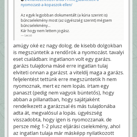
nyomozast-a-kopaszok-ellen/
Az egyik legjobban dokumentált (a kúria szerint is)
bűncselekmény most (az ügyészség szerint) mégsem
bűncselekmény...
Kár hogy nem lettem jogász.
Lecsó
amúgy oké ez nagy dolog. de kisebb dolgokban
is megszüntetik a rendőrök a nyomozást. tavalyi
eset családban: ingatlanon volt egy garázs.
garázs tulajdona másé erre ingatlan tulaj
elviteti onnan a garázst. a viteldíj maga a garázs.
feljelentést tettünk erre megszüntetik h nem
nyomoznak, mert ez nem lopás. írtam egy
panaszt (pedig nem vagyok büntetős), hogy
abban a pillanatban, hogy sajátjaként
rendelkezett a garázzsal és más tulajdonába
adta át, megvalósul a lopás. ügyészség
visszadobta, hogy igen is nyomozzanak. de
persze még 1-2 plusz eljárási cselekmény, ahol
az ingatlan tulaja már másképp nyilatkozott