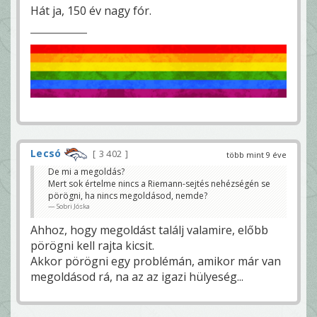
Hát ja, 150 év nagy fór.
Lecsó
3 402
több mint 9 éve
De mi a megoldás?
Mert sok értelme nincs a Riemann-sejtés nehézségén se
pörögni, ha nincs megoldásod, nemde?
Sobri Jóska
Ahhoz, hogy megoldást találj valamire, előbb
pörögni kell rajta kicsit.
Akkor pörögni egy problémán, amikor már van
megoldásod rá, na az az igazi hülyeség...