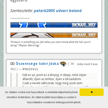
egyszerű.
Szerkesztette:
peterk2005 udvari bolond
“Pressure is something you feel when you don't know what the hell you're
doing.”
(Peyton Manning)
Őszentsége Sobri Jóska
38
több mint 9 éve
063
— #NoStress
Hát ez az, pont ez a lényeg. A slepp, mint olyan
állandó, ilyen az ember, ilyen a társadalom.
Csak a nevek változnak. Vagy még azok sem.
Pont ahogy írod. Ezért nem értem, hogy ez mitől
megoldás. És hát nem is az.
Az oldalon cookie-kat használunk a weboldal teljesítményének
✖
Sobri Jóska
növelése érdekében. Az oldal további használata a cookie-k
A körülményektől, a viszonyoktól. A slepp mindig is
használatára vonatkozó beleegyezését jelenti.
kivételezett pozícióban volt és van, de nem mindegy,