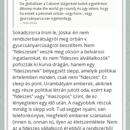
De globálisan a Cabaret slágerével tudok egyetérteni
(Money make the world go round), és úgy vélem, hogy
ha ennek a pénznek orbán- vagy horn-, vagy
gyurcsányarca van egymindegy.
Sobri Jóska
Sokadszorra írom le, Jóska: én nem
rendszerbarátságról meg orbán v.
gyurcsányarcúságról beszéltem. Nem
"fideszesek" veszik meg olcsón a belvárosi
ingatlanokat, és nem "fideszes alvállalkozók"
pofozzák ki kurva drágán, hanem egy
"fideszesnek" bélyegzett slepp, amelyik politikai
értelemben minden, csak nem "fideszes". Ez
sleep és pont. Urambátyám emberek, akiknek
egy része politikai létrán jutott oda, ezért kap
"fideszes" vagy "maszopos" színt, de ez
lényegtelen egy idő után. A nagyobbik részük
mindig is slepp volt. Tud segget nyalni, van
telefonkönyve, megfelelő emberek számaival
(innen is, onnan is), ilyen az életszemlélete. Nem
az a fideszes vállalkozó él ebből a rendszerből