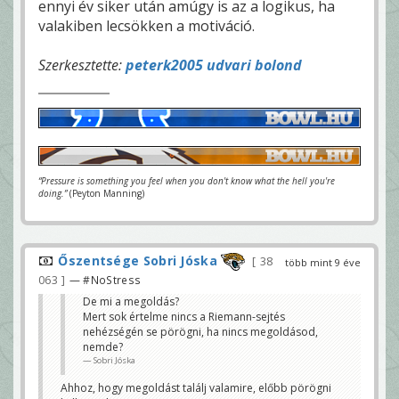
ennyi év siker után amúgy is az a logikus, ha
valakiben lecsökken a motiváció.
Szerkesztette:
peterk2005 udvari bolond
“Pressure is something you feel when you don't know what the hell you're
doing.”
(Peyton Manning)
Őszentsége Sobri Jóska
38
több mint 9 éve
063
— #NoStress
De mi a megoldás?
Mert sok értelme nincs a Riemann-sejtés
nehézségén se pörögni, ha nincs megoldásod,
nemde?
Sobri Jóska
Ahhoz, hogy megoldást találj valamire, előbb pörögni