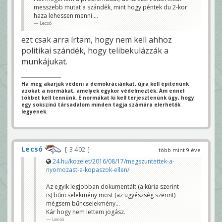
messzebb mutat a szándék, mint hogy péntek du 2-kor
haza lehessen menni....
Lecsó
ezt csak arra írtam, hogy nem kell ahhoz
politikai szándék, hogy telibekulázzák a
munkájukat.
Ha meg akarjuk védeni a demokráciánkat, újra kell épitenünk
azokat a normákat, amelyek egykor védelmezték. Ám ennel
többet kell tennünk. E normákat ki kell terjesztenünk úgy, hogy
egy sokszínű társadalom minden tagja számára elerhetők
legyenek.
Lecsó
3 402
több mint 9 éve
24.hu/kozelet/2016/08/17/megszuntettek-a-
nyomozast-a-kopaszok-ellen/
Az egyik legjobban dokumentált (a kúria szerint
is) bűncselekmény most (az ügyészség szerint)
mégsem bűncselekmény...
Kár hogy nem lettem jogász.
Lecsó