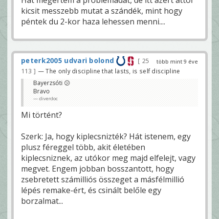
Hát megértem a problémádat, de itt azért attól
kicsit messzebb mutat a szándék, mint hogy
péntek du 2-kor haza lehessen menni....
peterk2005 udvari bolond
25
több mint 9 éve
113
— The only discipline that lasts, is self discipline
Bayerzsóti 😕
Bravo
diverdoc
Mi történt?
Szerk: Ja, hogy kiplecsnizték? Hát istenem, egy
plusz féreggel több, akit életében
kiplecsniznek, az utókor meg majd elfelejt, vagy
megvet. Engem jobban bosszantott, hogy
zsebretett számilliós összeget a másfélmillió
lépés remake-ért, és csinált belőle egy
borzalmat...