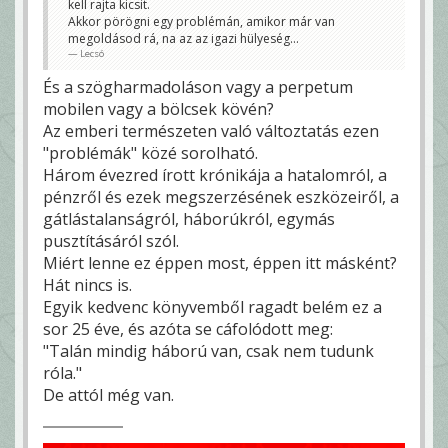
kell rajta kicsit.
Akkor pörögni egy problémán, amikor már van
megoldásod rá, na az az igazi hülyeség...
Lecsó
És a szögharmadoláson vagy a perpetum
mobilen vagy a bölcsek kövén?
Az emberi természeten való változtatás ezen
"problémák" közé sorolható.
Három évezred írott krónikája a hatalomról, a
pénzről és ezek megszerzésének eszközeiről, a
gátlástalanságról, háborúkról, egymás
pusztításáról szól.
Miért lenne ez éppen most, éppen itt másként?
Hát nincs is.
Egyik kedvenc könyvemből ragadt belém ez a
sor 25 éve, és azóta se cáfolódott meg:
"Talán mindig háború van, csak nem tudunk
róla."
De attól még van.