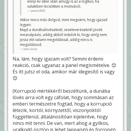
ennyi év siker után amúgy is az a logikus, ha
valakiben lecsökken a motiváció.
peterk2005
Akkor nincs más dolgod, mint megvárni, hogy igazad
legyen.
Majd a dunábalövéseknél, veseleveréseknél jövök
meaculpázni, addig abból indulok ki, hogy amíg nem
jössz elő valami megoldással, addig nincs is
megoldásod.
Sobri Jóska
Na, lám, hogy igazam volt? Semmi érdemi
reakció, csak ugyanaz a panel megismételve. 😊
És itt jutsz el oda, amikor már idegesítő is vagy
😊
(Korrupció mértékéről beszéltünk, a dunába
lövés arra volt egy cáfolat, hogy sommásan az
emberi természetre fogtad, hogy a korrupció
létezik, kortól, környzettől, viszonyoktól
függetlenül, általánosítóan kijelentve, hogy
nincs mit tenni. De van, mert ahog a gyilkos,
uralkodó ösztön is lehet lappangó és forrongó