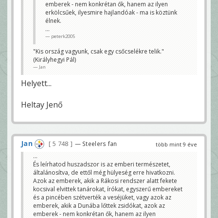
emberek - nem konkrétan ők, hanem az ilyen
erkölcsűek, ilyesmire hajlandóak - ma is köztünk
élnek.
...
peterk2005
"Kis ország vagyunk, csak egy csőcselékre telik."
(Királyhegyi Pál)
Jan
Helyett...
Heltay Jenő
Jan
5 748
— Steelers fan
több mint 9 éve
...
És leírhatod huszadszor is az emberi természetet,
általánosítva, de ettől még hülyeség erre hivatkozni.
Azok az emberek, akik a Rákosi rendszer alatt fekete
kocsival elvittek tanárokat, írókat, egyszerű embereket
és a pincében szétverték a veséjüket, vagy azok az
emberek, akik a Dunába lőttek zsidókat, azok az
emberek - nem konkrétan ők, hanem az ilyen