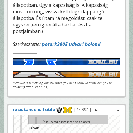
állapotban, úgy a kapzsiság is. A kapzsiság
most forrong, vissza kell dugni lappangó
állapotba. És írtam rá megoldást, csak te
egyszerűen ignoráltad azt a részt a
postjaimban.)
Szerkesztette:
peterk2005 udvari bolond
“Pressure is something you feel when you don't know what the hell you're
doing.”
(Peyton Manning)
resistance is futile
34 952
több mint 9 éve
...
És leírhatod huszadszor is az emberi
természetet, általánosítva, de ettől még
Helyett...
hülyeség erre hivatkozni. Azok az
emberek, akik a Rákosi rendszer alatt