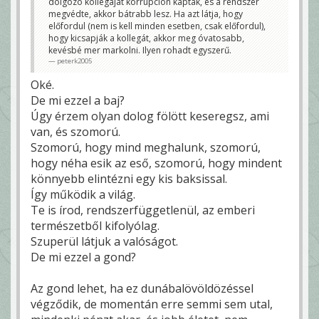
dolgozó kollegáját korrupción kapták, és a rendszer
megvédte, akkor bátrabb lesz. Ha azt látja, hogy
előfordul (nem is kell minden esetben, csak előfordul),
hogy kicsapják a kollegát, akkor meg óvatosabb,
kevésbé mer markolni. Ilyen rohadt egyszerű.
peterk2005
Oké.
De mi ezzel a baj?
Úgy érzem olyan dolog fölött keseregsz, ami
van, és szomorú.
Szomorú, hogy mind meghalunk, szomorú,
hogy néha esik az eső, szomorú, hogy mindent
könnyebb elintézni egy kis baksissal.
Így működik a világ.
Te is írod, rendszerfüggetlenül, az emberi
természetből kifolyólag.
Szuperül látjuk a valóságot.
De mi ezzel a gond?
Az gond lehet, ha ez dunábalövöldözéssel
végződik, de momentán erre semmi sem utal,