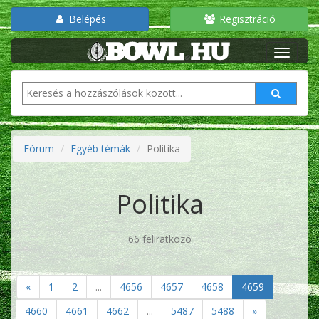
Belépés
Regisztráció
Fórum
Egyéb témák
Politika
Politika
66 feliratkozó
«
1
2
...
4656
4657
4658
4659
4660
4661
4662
...
5487
5488
»