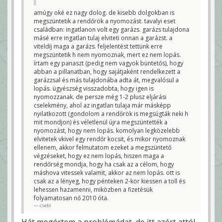
amúgy oké ez nagy dolog. de kisebb dolgokban is
megszüntetik a rendőrök a nyomozást. tavalyi eset
családban: ingatlanon volt egy garázs. garázs tulajdona
másé erre ingatlan tulaj elviteti onnan a garázst. a
viteldíj maga a garázs. feljelentést tettünk erre
megszüntetik h nem nyomoznak, mert ez nem lopás.
írtam egy panaszt (pedig nem vagyok büntetős), hogy
abban a pillanatban, hogy sajátjaként rendelkezett a
garázzsal és más tulajdonába adta át, megvalósul a
lopás. ügyészség visszadobta, hogy igen is
nyomozzanak. de persze még 1-2 plusz eljárási
cselekmény, ahol az ingatlan tulaja már másképp
nyilatkozott (gondolom a rendőrök is megsúgták neki h
mit mondjon) és véletlenül újra megszüntették a
nyomozást, hogy nem lopás. komolyan legközelebb
elvitetek vkivel egy rendőr kocsit, és mikor nyomoznak
ellenem, akkor felmutatom ezeket a megszüntető
végzéseket, hogy ez nem lopás, hiszen maga a
rendőrség mondja, hogy ha csak az a célom, hogy
máshova vitessek valamit, akkor az nem lopás. ott is
csak az a lényeg, hogy pénteken 2-kor kiessen a toll és
lehessen hazamenni, miközben a fizetésük
folyamatosan nő 2010 óta.
csebi