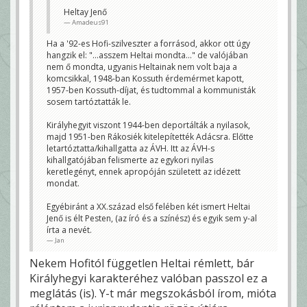
fekete kocsival elvittek tanárokat, írókat,
Heltay Jenő
egyszerű embereket és a pincében
Amadeus91
szétverték a veséjüket, vagy azok az
emberek, akik a Dunába lőttek zsidókat,
azok az emberek - nem konkrétan ők,
Ha a '92-es Hofi-szilveszter a forrásod, akkor ott úgy
hanem az ilyen erkölcsűek, ilyesmire
hangzik el: "...asszem Heltai mondta..." de valójában
hajlandóak - ma is köztünk élnek.
...
nem ő mondta, ugyanis Heltainak nem volt baja a
peterk2005
komcsikkal, 1948-ban Kossuth érdemérmet kapott,
1957-ben Kossuth-díjat, és tudtommal a kommunisták
"Kis ország vagyunk, csak egy csőcselékre telik."
(Királyhegyi Pál)
sosem tartóztatták le.
Jan
Királyhegyit viszont 1944-ben deportálták a nyilasok,
majd 1951-ben Rákosiék kitelepítették Adácsra. Előtte
letartóztatta/kihallgatta az ÁVH. Itt az ÁVH-s
kihallgatójában felismerte az egykori nyilas
keretlegényt, ennek apropóján született az idézett
mondat.
Egyébiránt a XX.század első felében két ismert Heltai
Jenő is élt Pesten, (az író és a színész) és egyik sem y-al
írta a nevét.
Jan
Nekem Hofitól független Heltai rémlett, bár
Királyhegyi karakteréhez valóban passzol ez a
meglátás (is). Y-t már megszokásból írom, mióta