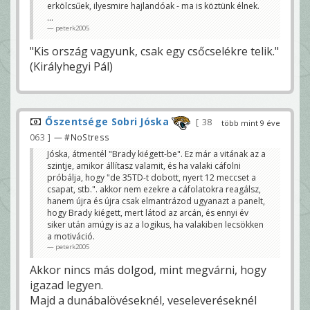
erkölcsűek, ilyesmire hajlandóak - ma is köztünk élnek.
...
peterk2005
"Kis ország vagyunk, csak egy csőcselékre telik."
(Királyhegyi Pál)
Őszentsége Sobri Jóska
38
több mint 9 éve
063
— #NoStress
Jóska, átmentél "Brady kiégett-be". Ez már a vitának az a
szintje, amikor állítasz valamit, és ha valaki cáfolni
próbálja, hogy "de 35TD-t dobott, nyert 12 meccset a
csapat, stb.". akkor nem ezekre a cáfolatokra reagálsz,
hanem újra és újra csak elmantrázod ugyanazt a panelt,
hogy Brady kiégett, mert látod az arcán, és ennyi év
siker után amúgy is az a logikus, ha valakiben lecsökken
a motiváció.
peterk2005
Akkor nincs más dolgod, mint megvárni, hogy
igazad legyen.
Majd a dunábalövéseknél, veseleveréseknél