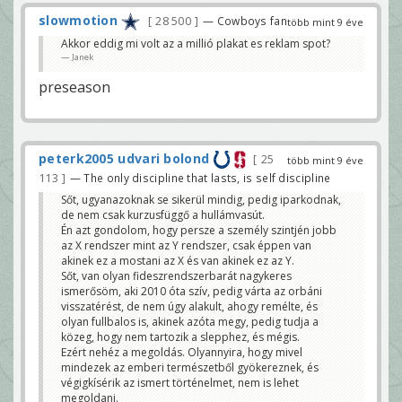
slowmotion
28 500
— Cowboys fan
több mint 9 éve
Akkor eddig mi volt az a millió plakat es reklam spot?
Janek
preseason
peterk2005 udvari bolond
25
több mint 9 éve
113
— The only discipline that lasts, is self discipline
Sőt, ugyanazoknak se sikerül mindig, pedig iparkodnak,
de nem csak kurzusfüggő a hullámvasút.
Én azt gondolom, hogy persze a személy szintjén jobb
az X rendszer mint az Y rendszer, csak éppen van
akinek ez a mostani az X és van akinek ez az Y.
Sőt, van olyan fideszrendszerbarát nagykeres
ismerősöm, aki 2010 óta szív, pedig várta az orbáni
visszatérést, de nem úgy alakult, ahogy remélte, és
olyan fullbalos is, akinek azóta megy, pedig tudja a
közeg, hogy nem tartozik a slepphez, és mégis.
Ezért nehéz a megoldás. Olyannyira, hogy mivel
mindezek az emberi természetből gyökereznek, és
végigkísérik az ismert történelmet, nem is lehet
megoldani.