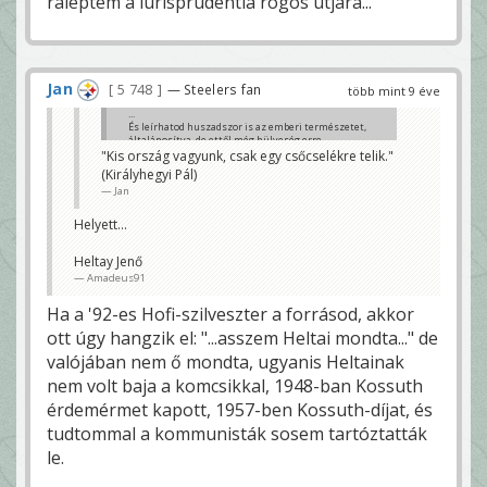
ráléptem a iurisprudentia rögös útjára...
Jan
5 748
— Steelers fan
több mint 9 éve
...
És leírhatod huszadszor is az emberi természetet,
általánosítva, de ettől még hülyeség erre
hivatkozni. Azok az emberek, akik a Rákosi rendszer
"Kis ország vagyunk, csak egy csőcselékre telik."
alatt fekete kocsival elvittek tanárokat, írókat,
(Királyhegyi Pál)
egyszerű embereket és a pincében szétverték a
Jan
veséjüket, vagy azok az emberek, akik a Dunába
lőttek zsidókat, azok az emberek - nem konkrétan
ők, hanem az ilyen erkölcsűek, ilyesmire hajlandóak
Helyett...
- ma is köztünk élnek.
...
peterk2005
Heltay Jenő
Amadeus91
Ha a '92-es Hofi-szilveszter a forrásod, akkor
ott úgy hangzik el: "...asszem Heltai mondta..." de
valójában nem ő mondta, ugyanis Heltainak
nem volt baja a komcsikkal, 1948-ban Kossuth
érdemérmet kapott, 1957-ben Kossuth-díjat, és
tudtommal a kommunisták sosem tartóztatták
le.