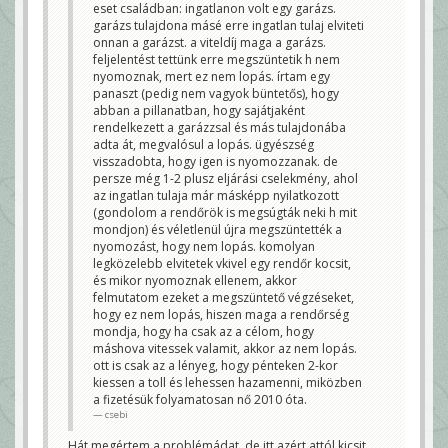
máshova vitessek valamit, akkor az nem lopás. ott
eset családban: ingatlanon volt egy garázs.
Kár hogy nem lettem jogász.
is csak az a lényeg, hogy pénteken 2-kor kiessen a
Lecsó
garázs tulajdona másé erre ingatlan tulaj elviteti
toll és lehessen hazamenni, miközben a fizetésük
onnan a garázst. a viteldíj maga a garázs.
folyamatosan nő 2010 óta.
csebi
feljelentést tettünk erre megszüntetik h nem
nyomoznak, mert ez nem lopás. írtam egy
panaszt (pedig nem vagyok büntetős), hogy
abban a pillanatban, hogy sajátjaként
rendelkezett a garázzsal és más tulajdonába
adta át, megvalósul a lopás. ügyészség
visszadobta, hogy igen is nyomozzanak. de
persze még 1-2 plusz eljárási cselekmény, ahol
az ingatlan tulaja már másképp nyilatkozott
(gondolom a rendőrök is megsúgták neki h mit
mondjon) és véletlenül újra megszüntették a
nyomozást, hogy nem lopás. komolyan
legközelebb elvitetek vkivel egy rendőr kocsit,
és mikor nyomoznak ellenem, akkor
felmutatom ezeket a megszüntető végzéseket,
hogy ez nem lopás, hiszen maga a rendőrség
mondja, hogy ha csak az a célom, hogy
máshova vitessek valamit, akkor az nem lopás.
ott is csak az a lényeg, hogy pénteken 2-kor
kiessen a toll és lehessen hazamenni, miközben
a fizetésük folyamatosan nő 2010 óta.
csebi
Hát megértem a problémádat, de itt azért attól kicsit