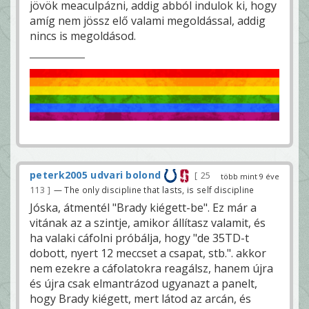
jövök meaculpázni, addig abból indulok ki, hogy
amíg nem jössz elő valami megoldással, addig
nincs is megoldásod.
peterk2005 udvari bolond
25
több mint 9 éve
113
— The only discipline that lasts, is self discipline
Jóska, átmentél "Brady kiégett-be". Ez már a
vitának az a szintje, amikor állítasz valamit, és
ha valaki cáfolni próbálja, hogy "de 35TD-t
dobott, nyert 12 meccset a csapat, stb.". akkor
nem ezekre a cáfolatokra reagálsz, hanem újra
és újra csak elmantrázod ugyanazt a panelt,
hogy Brady kiégett, mert látod az arcán, és