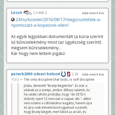
Lecsó
3 402
több mint 9 éve
24.hu/kozelet/2016/08/17/megszuntettek-a-
nyomozast-a-kopaszok-ellen/
Az egyik legjobban dokumentált (a kúria szerint
is) bűncselekmény most (az ügyészség szerint)
mégsem bűncselekmény...
Kár hogy nem lettem jogász.
peterk2005 udvari bolond
25
több mint 9 éve
113
— The only discipline that lasts, is self discipline
Jóska, átmentél "Brady kiégett-be". Ez már a
vitának az a szintje, amikor állítasz valamit, és
ha valaki cáfolni próbálja, hogy "de 35TD-t
dobott, nyert 12 meccset a csapat, stb.". akkor
nem ezekre a cáfolatokra reagálsz, hanem újra
és újra csak elmantrázod ugyanazt a panelt,
hogy Brady kiégett, mert látod az arcán, és