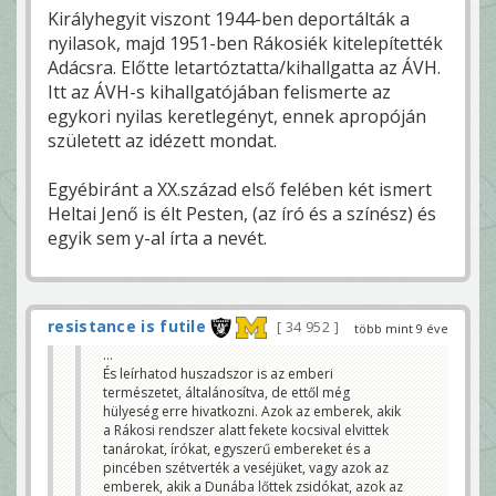
Királyhegyit viszont 1944-ben deportálták a
nyilasok, majd 1951-ben Rákosiék kitelepítették
Adácsra. Előtte letartóztatta/kihallgatta az ÁVH.
Itt az ÁVH-s kihallgatójában felismerte az
egykori nyilas keretlegényt, ennek apropóján
született az idézett mondat.
Egyébiránt a XX.század első felében két ismert
Heltai Jenő is élt Pesten, (az író és a színész) és
egyik sem y-al írta a nevét.
resistance is futile
34 952
több mint 9 éve
...
És leírhatod huszadszor is az emberi
természetet, általánosítva, de ettől még
hülyeség erre hivatkozni. Azok az emberek, akik
a Rákosi rendszer alatt fekete kocsival elvittek
tanárokat, írókat, egyszerű embereket és a
pincében szétverték a veséjüket, vagy azok az
emberek, akik a Dunába lőttek zsidókat, azok az