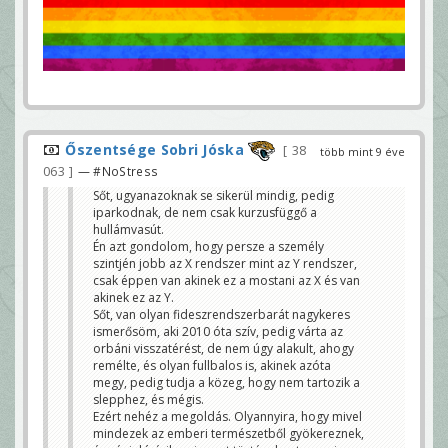
Őszentsége Sobri Jóska
38
több mint 9 éve
063
— #NoStress
Sőt, ugyanazoknak se sikerül mindig, pedig
iparkodnak, de nem csak kurzusfüggő a
hullámvasút.
Én azt gondolom, hogy persze a személy
szintjén jobb az X rendszer mint az Y rendszer,
csak éppen van akinek ez a mostani az X és van
akinek ez az Y.
Sőt, van olyan fideszrendszerbarát nagykeres
ismerősöm, aki 2010 óta szív, pedig várta az
orbáni visszatérést, de nem úgy alakult, ahogy
remélte, és olyan fullbalos is, akinek azóta
megy, pedig tudja a közeg, hogy nem tartozik a
slepphez, és mégis.
Ezért nehéz a megoldás. Olyannyira, hogy mivel
mindezek az emberi természetből gyökereznek,