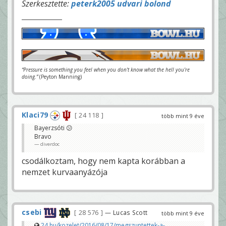
Szerkesztette:
peterk2005 udvari bolond
“Pressure is something you feel when you don't know what the hell you're
doing.”
(Peyton Manning)
Klaci79
24 118
több mint 9 éve
Bayerzsóti 😕
Bravo
diverdoc
csodálkoztam, hogy nem kapta korábban a
nemzet kurvaanyázója
csebi
28 576
— Lucas Scott
több mint 9 éve
24.hu/kozelet/2016/08/17/megszuntettek-a-