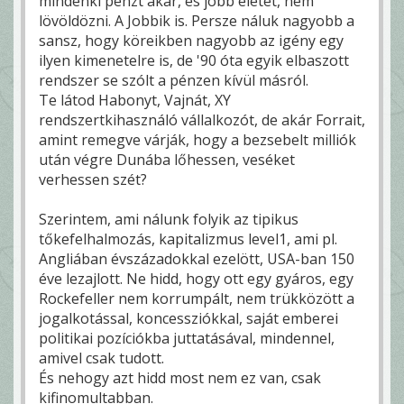
mindenki pénzt akar, és jobb életet, nem
lövöldözni. A Jobbik is. Persze náluk nagyobb a
sansz, hogy köreikben nagyobb az igény egy
ilyen kimenetelre is, de '90 óta egyik elbaszott
rendszer se szólt a pénzen kívül másról.
Te látod Habonyt, Vajnát, XY
rendszertkihasználó vállalkozót, de akár Forrait,
amint remegve várják, hogy a bezsebelt milliók
után végre Dunába lőhessen, veséket
verhessen szét?
Szerintem, ami nálunk folyik az tipikus
tőkefelhalmozás, kapitalizmus level1, ami pl.
Angliában évszázadokkal ezelött, USA-ban 150
éve lezajlott. Ne hidd, hogy ott egy gyáros, egy
Rockefeller nem korrumpált, nem trükközött a
jogalkotással, koncessziókkal, saját emberei
politikai pozíciókba juttatásával, mindennel,
amivel csak tudott.
És nehogy azt hidd most nem ez van, csak
kifinomultabban.