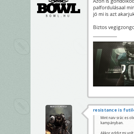
Azon is gondolkod
palfordulásaal mi
jó mi is azt akarjuk
Biztos vegigzongo
resistance is futil
Mint naiv srác es o
kampányban.
Akkor eddig mi volt 