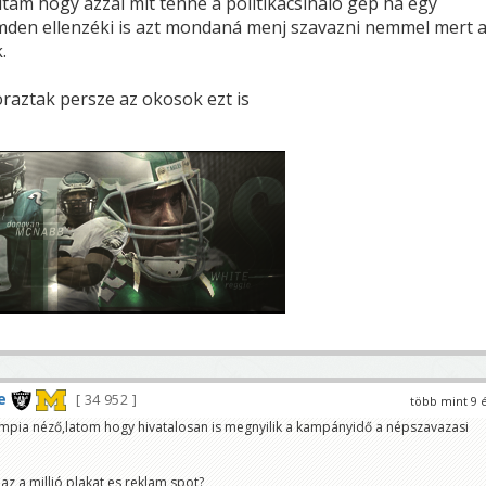
tam hogy azzal mit tenne a politikacsináló gép ha egy
mden ellenzéki is azt mondaná menj szavazni nemmel mert 
.
raztak persze az okosok ezt is
e
34 952
több mint 9 
limpia néző,latom hogy hivatalosan is megnyilik a kampányidő a népszavazasi
az a millió plakat es reklam spot?