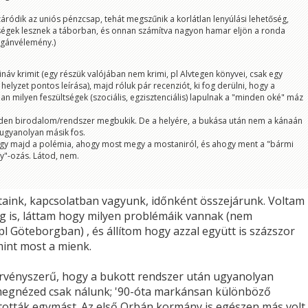
záródik az uniós pénzcsap, tehát megszűnik a korlátlan lenyúlási lehetőség,
ségek lesznek a táborban, és onnan számítva nagyon hamar eljön a ronda
agánvélemény.)
ináv krimit (egy részük valójában nem krimi, pl Alvtegen könyvei, csak egy
helyzet pontos leírása), majd róluk pár recenziót, ki fog derülni, hogy a
n milyen feszültségek (szociális, egzisztenciális) lapulnak a "minden oké" máz
nden birodalom/rendszer megbukik. De a helyére, a bukása után nem a kánaán
 ugyanolyan másik fos.
gy majd a polémia, ahogy most megy a mostaniról, és ahogy ment a "bármi
y"-ozás. Látod, nem.
aink, kapcsolatban vagyunk, időnként összejárunk. Voltam
ig is, láttam hogy milyen problémáik vannak (nem
l Göteborgban) , és állítom hogy azzal együtt is százszor
int most a mienk.
rvényszerű, hogy a bukott rendszer után ugyanolyan
megnézed csak nálunk; '90-óta markánsan különböző
ották egymást. Az első Orbán kormány is egészen más volt