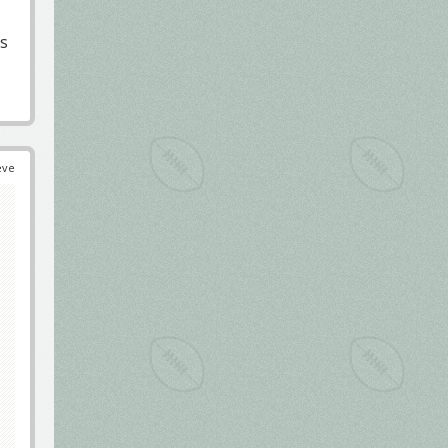
os
éve