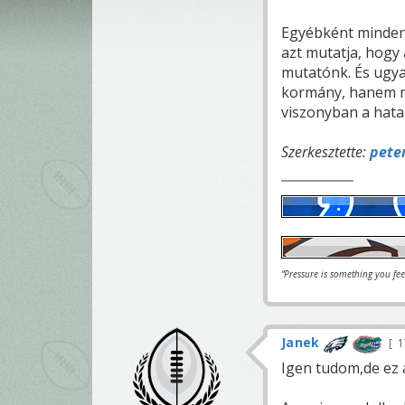
Egyébként minden 
azt mutatja, hogy
mutatónk. És ugya
kormány, hanem min
viszonyban a hata
Szerkesztette:
pete
“Pressure is something you fe
Janek
1
Igen tudom,de ez 