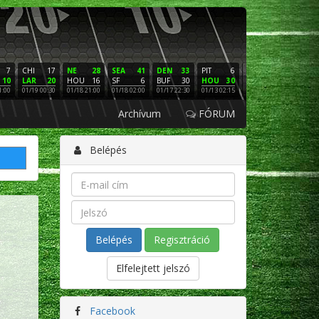
7
CHI
17
NE
28
SEA
41
DEN
33
PIT
6
NE
16
PHI
10
LAR
20
HOU
16
SF
6
BUF
30
HOU
30
LAC
3
SF
1:00
01/19 00:30
01/18 21:00
01/18 02:00
01/17 22:30
01/13 02:15
01/12 02:00
01/11 22:
Archívum
FÓRUM
Belépés
Regisztráció
Elfelejtett jelszó
Facebook