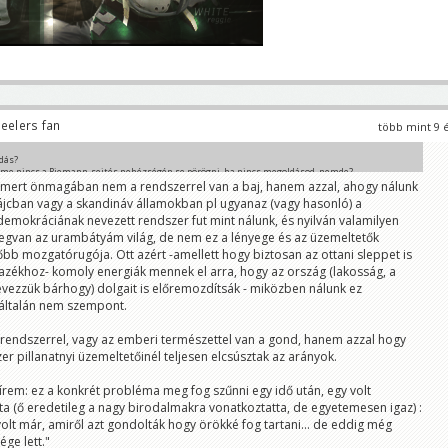
eelers fan
több mint 9 
dás?
lme nincs a Riemann-sejtés nehézségén se pörögni, ha nincs megoldásod, nemde?
mert önmagában nem a rendszerrel van a baj, hanem azzal, ahogy nálunk
vájcban vagy a skandináv államokban pl ugyanaz (vagy hasonló) a
emokráciának nevezett rendszer fut mint nálunk, és nyilván valamilyen
 megvan az urambátyám világ, de nem ez a lényege és az üzemeltetők
főbb mozgatórugója. Ott azért -amellett hogy biztosan az ottani sleppet is
azékhoz- komoly energiák mennek el arra, hogy az ország (lakosság, a
vezzük bárhogy) dolgait is előremozdítsák - miközben nálunk ez
yáltalán nem szempont.
 rendszerrel, vagy az emberi természettel van a gond, hanem azzal hogy
er pillanatnyi üzemeltetőinél teljesen elcsúsztak az arányok.
írem: ez a konkrét probléma meg fog szűnni egy idő után, egy volt
 (ő eredetileg a nagy birodalmakra vonatkoztatta, de egyetemesen igaz) :
olt már, amiről azt gondolták hogy örökké fog tartani... de eddig még
ge lett."