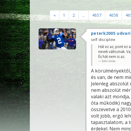
«
1
2
...
4657
4658
46
peterk2005 udvari
self discipline
Hát ez az, pont ez a
nevek változnak. Va
És hát nem is az.
Sobri Jóska
A körülményektől, 
és van, de nem mi
Jelenleg abszolút
nem abszolút mért
valaki azt mondja
óta működik) nagy
összevetve a 2010 
volt jobb, ergó l
tapasztalatom, a 
érdekel. Nem mind