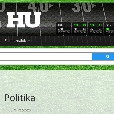
ARI
SEA
29
SEA
31
DEN
CAR
NE
13
LAR
27
NE
08/07 02:00
02/09 00:30
01/26 00:30
01/25 2
Felhasználók
Politika
66 feliratkozó