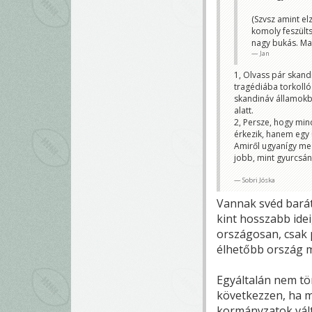
(Szvsz amint el
komoly feszült
nagy bukás. M
Jan
1, Olvass pár skand
tragédiába torkolló 
skandináv államokba
alatt.
2, Persze, hogy mi
érkezik, hanem egy
Amiről ugyanígy me
jobb, mint gyurcsán
Sobri Jóska
Vannak svéd barát
kint hosszabb ide
országosan, csak p
élhetőbb ország m
Egyáltalán nem tö
következzen, ha 
kormányzatok vált