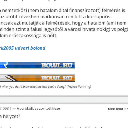
nemzetközi (nem hatalom által finanszírozott) felmérés is
 az utóbbi években markánsan romlott a korrupciós
ncsak azt mutatják a felmérések, hogy a hatalom (ami nem
den szint a falusi jegyzőtől a városi hivatalnokig) vs polg
lom erőszakossága is nőtt.
rk2005 udvari bolond
el when you don't know what the hell you're doing.”
(Peyton Manning)
7 098
— Apu ökölbeszorított keze
több mint 9 
a helyzet?