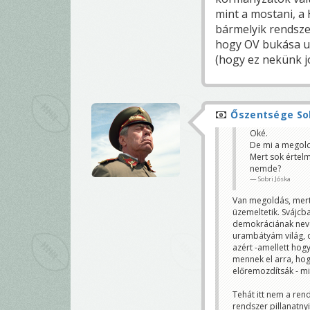
mint a mostani, a
bármelyik rendsze
hogy OV bukása ut
(hogy ez nekünk jó
Őszentsége Sob
Oké.
De mi a megol
Mert sok értel
nemde?
Sobri Jóska
Van megoldás, mert
üzemeltetik. Svájcb
demokráciának nevez
urambátyám világ, d
azért -amellett hog
mennek el arra, hog
előremozdítsák - m
Tehát itt nem a ren
rendszer pillanatnyi