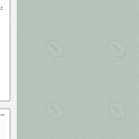
az
éve