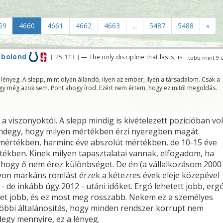
59
4660
4661
4662
4663
...
5487
5488
»
 bolond
25 113
— The only discipline that lasts, is
több mint 9 
 lényeg. A slepp, mint olyan állandó, ilyen az ember, ilyen a társadalom. Csak a
gy még azok sem. Pont ahogy írod. Ezért nem értem, hogy ez mitől megoldás.
a viszonyoktól. A slepp mindig is kivételezett pozícióban vol
ndegy, hogy milyen mértékben érzi nyeregben magát.
 mértékben, harminc éve abszolút mértékben, de 10-15 éve
ékben. Kinek milyen tapasztalatai vannak, elfogadom, ha
, hogy ő nem érez különbséget. De én (a vállalkozásom 2000
on markáns romlást érzek a kétezres évek eleje közepével
- de inkább úgy 2012 - utáni időket. Ergó lehetett jobb, erg
ehet jobb, és ez most meg rosszabb. Nekem ez a személyes
többi általánosítás, hogy minden rendszer korrupt nem
egy mennyire, ez a lényeg.