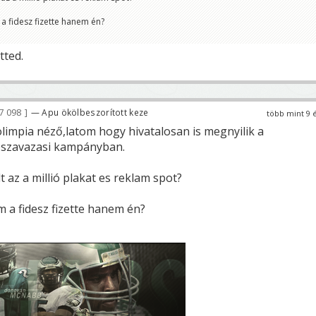
a fidesz fizette hanem én?
etted.
7 098
— Apu ökölbeszorított keze
több mint 9 
olimpia néző,latom hogy hivatalosan is megnyilik a
szavazasi kampányban.
t az a millió plakat es reklam spot?
m a fidesz fizette hanem én?