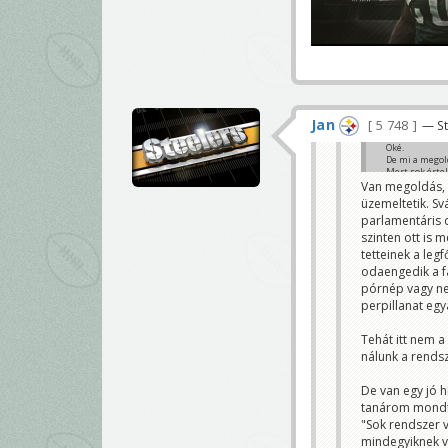
Jan
5 748
— St
Oké.
De mi a megol
Mert sok érte
Van megoldás, 
Sobri Jóska
üzemeltetik. S
parlamentáris d
szinten ott is
tetteinek a leg
odaengedik a f
pórnép vagy ne
perpillanat eg
Tehát itt nem a
nálunk a rendsz
De van egy jó h
tanárom mondta
"Sok rendszer v
mindegyiknek vé