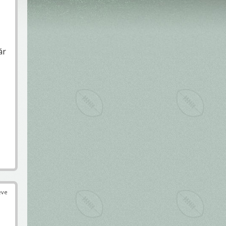
ár
éve