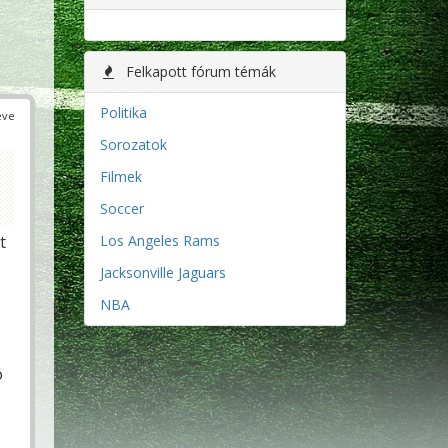
Felkapott fórum témák
Politika
éve
Sorozatok
Filmek
Soccer
Los Angeles Rams
t
Jacksonville Jaguars
NBA
ó