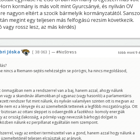
 Horn kormány is más volt mint Gyurcsányé, és nyilván OV
re nagyon eltért a szocik bármelyik kormányzatától. Sansz
án megint egy teljesen más felfogású rezsim következik.
 vagy rossz lesz, az más kérdés)
ri Jóska
38 063
— #NoStress
több mint 9 
dás?
me nincs a Riemann-sejtés nehézségén se pörögni, ha nincs megoldásod,
 önmagában nem a rendszerrel van a baj, hanem azzal, ahogy nálunk
an vagy a skandináv államokban pl ugyanaz (vagy hasonló) a parlamentáris
ett rendszer fut mint nálunk, és nyilván valamilyen szinten ott is megvan az
e nem ez a lényege és az üzemeltetők tetteinek a legfőbb mozgatórugója. Ott
y biztosan az ottani sleppet is odaengedik a fazékhoz- komoly energiák
y az ország (lakosság, a pórnép vagy nevezzük bárhogy) dolgait is
iközben nálunk ez perpillanat egyáltalán nem szempont.
dszerrel, vagy az emberi természettel van a gond, hanem azzal hogy nálunk a
 üzemeltetőinél teljesen elcsúsztak az arányok.