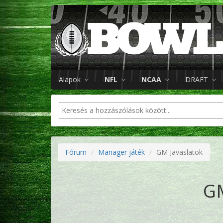
Alapok
NFL
NCAA
DRAFT
Fórum
Manager játék
GM Javaslatok
GM