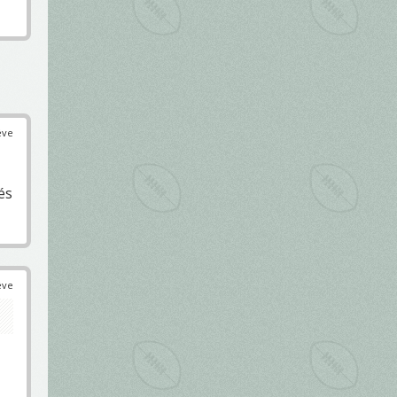
éve
és
éve