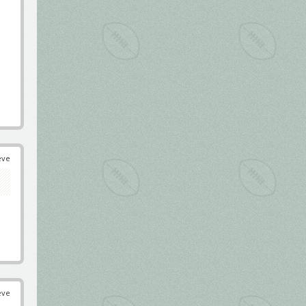
éve
éve