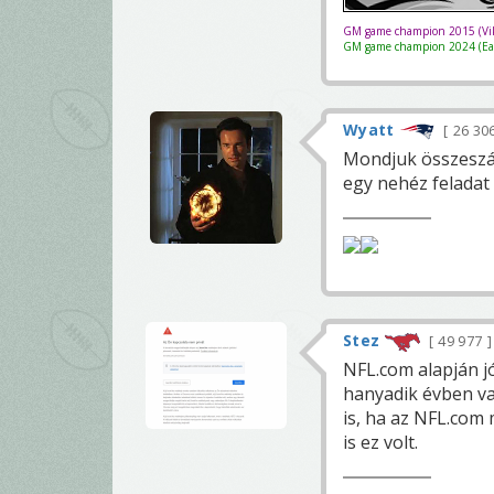
GM game champion 2015 (Vik
GM game champion 2024 (Eag
Wyatt
26 30
Mondjuk összeszám
egy nehéz feladat
Stez
49 977
NFL.com alapján j
hanyadik évben v
is, ha az NFL.com
is ez volt.