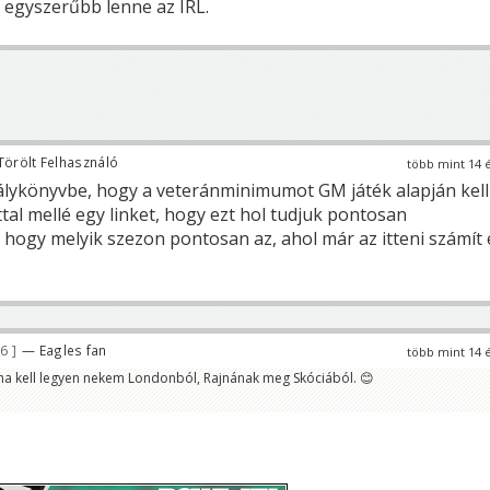
m egyszerűbb lenne az IRL.
Törölt Felhasználó
több mint 14 
lykönyvbe, hogy a veteránminimumot GM játék alapján kell
tal mellé egy linket, hogy ezt hol tudjuk pontosan
 hogy melyik szezon pontosan az, ahol már az itteni számít 
56
— Eagles fan
több mint 14 
sma kell legyen nekem Londonból, Rajnának meg Skóciából. 😊