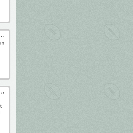
éve
em
éve
t
l