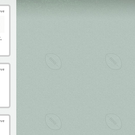
éve
,
éve
éve