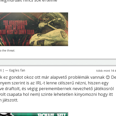
o the threat.
56
— Eagles fan
több mint 14 
nek ez gondot okoz ott már alapvető problémák vannak 😊 D
yem szerint is az IRL-t lenne célszerű nézni, hiszen egy
ve draftolt, és végig peremembernek nevezhető játékosról
 volt csapata hol nem) szinte lehetetlen kinyomozni hogy itt
 játszott.