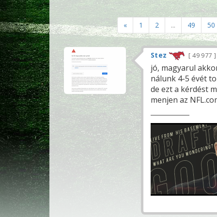
«
1
2
...
49
50
Stez
49 977
jó, magyarul akko
nálunk 4-5 évét to
de ezt a kérdést má
menjen az NFL.com