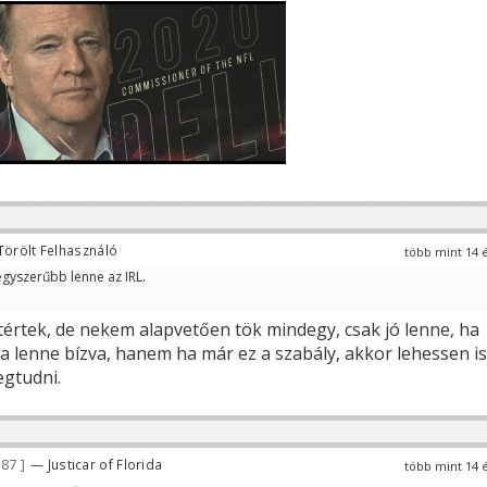
Törölt Felhasználó
több mint 14 
egyszerűbb lenne az IRL.
értek, de nekem alapvetően tök mindegy, csak jó lenne, ha
a lenne bízva, hanem ha már ez a szabály, akkor lehessen is
gtudni.
187
— Justicar of Florida
több mint 14 