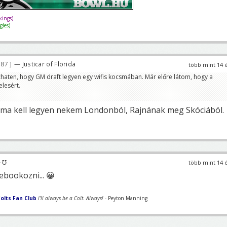
ings)
les)
187
— Justicar of Florida
több mint 14 
aten, hogy GM draft legyen egy wifis kocsmában. Már előre látom, hogy a
elesért.
ocsma kell legyen nekem Londonból, Rajnának meg Skóciából.
 ℧
több mint 14 
ebookozni... 😀
olts Fan Club
I'll always be a Colt. Always!
- Peyton Manning