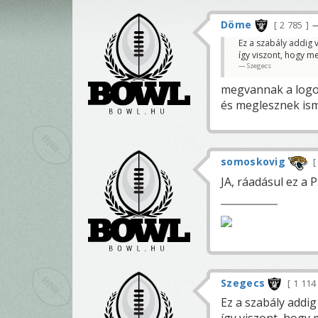
Döme
2 785
—
Ez a szabály addig
így viszont, hogy m
Szegecs
megvannak a logok,
és meglesznek ismé
somoskovig
JA, ráadásul ez a 
Szegecs
1 11
Ez a szabály addi
így viszont, hogy