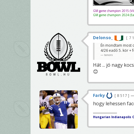
GM game champion 2015 (Vik
GM game champion 2024 (Eag
Delonso_
7 
Én mondtam most ch
4/26 eadó 5. kör + f
tenorx
Hát ... jó nagy k
😊
Farky
8 517
—
hogy lehessen fac
Hungarian Indianapolis C