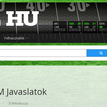
ARI
SEA
29
SEA
31
DEN
CAR
NE
13
LAR
27
NE
08/07 02:00
02/09 00:30
01/26 00:30
01/25 2
Felhasználók
 Javaslatok
8 feliratkozó