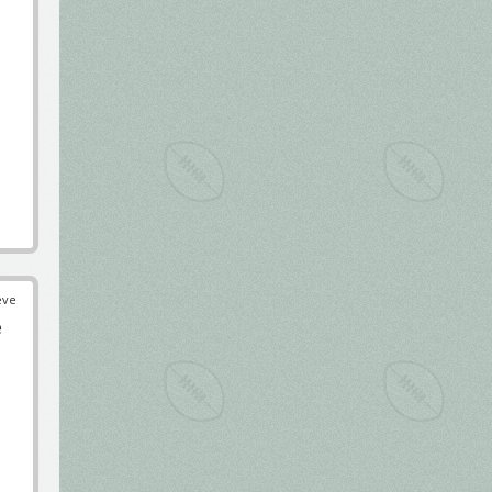
éve
e