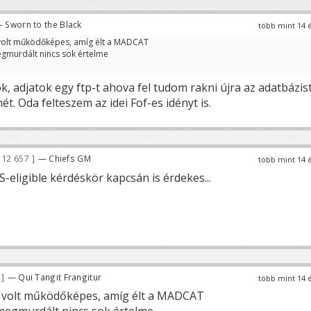
 Sworn to the Black
több mint 14 
 volt működőképes, amíg élt a MADCAT
egmurdált nincs sok értelme
 adjatok egy ftp-t ahova fel tudom rakni újra az adatbázist
t. Oda felteszem az idei Fof-es idényt is.
12 657
— Chiefs GM
több mint 14 
PS-eligible kérdéskör kapcsán is érdekes...
4
— Qui Tangit Frangitur
több mint 14 
g volt működőképes, amíg élt a MADCAT
 megmurdált nincs sok értelme