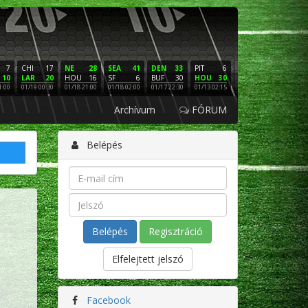
7
CHI
17
NE
28
SEA
41
DEN
33
PIT
6
NE
16
PHI
10
LAR
20
HOU
16
SF
6
BUF
30
HOU
30
LAC
3
SF
1:00
01/19 00:30
01/18 21:00
01/18 02:00
01/17 22:30
01/13 02:15
01/12 02:00
01/11 22:
Archívum
FÓRUM
Belépés
Regisztráció
Elfelejtett jelszó
Facebook