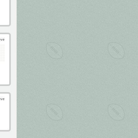
éve
éve