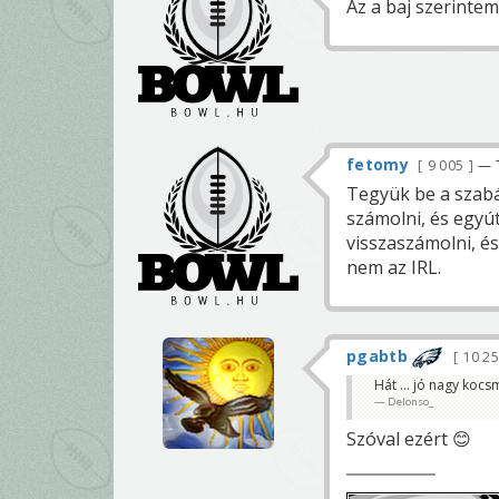
Az a baj szerinte
fetomy
9 005
— 
Tegyük be a szabá
számolni, és egyút
visszaszámolni, és
nem az IRL.
pgabtb
10 2
Hát ... jó nagy koc
Delonso_
Szóval ezért 😊