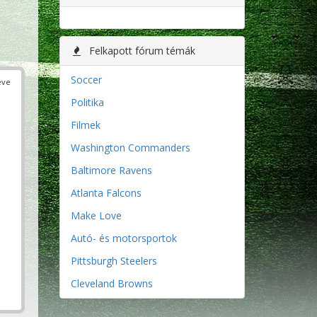
Felkapott fórum témák
Soccer
éve
Politika
Filmek
Washington Commanders
Baltimore Ravens
Atlanta Falcons
Make Love
Autó- és motorsportok
Pittsburgh Steelers
Cleveland Browns