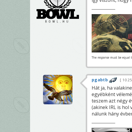
The response must be equal t
pgabtb
10 2
Hát ja, ha valaki
egyébként vélemén
teszem azt négy é
(akinek IRL is hol
nálunk hány évben