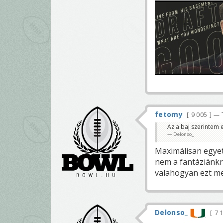
fetomy
9 005
— 
Az a baj szerintem 
Delonso_
Maximálisan egyet
nem a fantáziánkr
valahogyan ezt me
Delonso_
7 