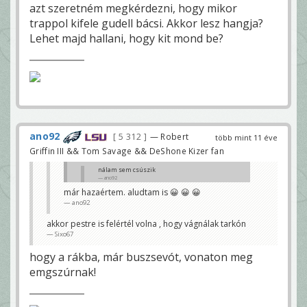
azt szeretném megkérdezni, hogy mikor
trappol kifele gudell bácsi. Akkor lesz hangja?
Lehet majd hallani, hogy kit mond be?
ano92
5 312
— Robert
több mint 11 éve
Griffin III && Tom Savage && DeShone Kizer fan
nálam sem csúszik
ano92
már hazaértem. aludtam is 😀 😀 😀
te tepsi képű, azt mondtad mustaine ballagáson
ano92
leszel !
Sixo67
akkor pestre is felértél volna , hogy vágnálak tarkón
Sixo67
hogy a rákba, már buszsevót, vonaton meg
emgszúrnak!