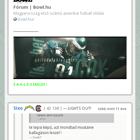
Fórum | Bowl.hu
Magyarország első számú amerikai futball oldala
bowl.hu/
E-A-G-L-E-S EAGLES !
Sixo
42 138
— LIGHTS OUT!
több mint 11 éve
nálam sem csúszik
ano92
te tepsi képű, azt mondtad mustaine
ballagáson leszel !
Sixo67