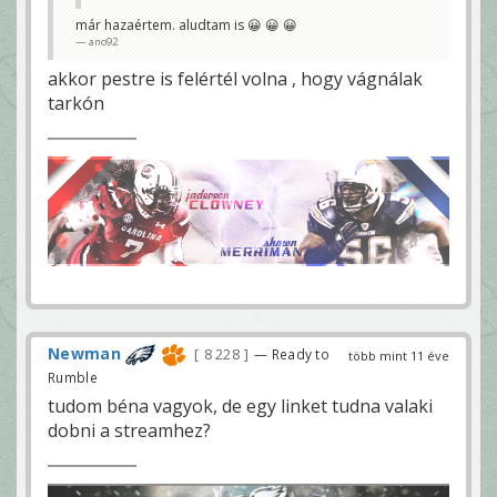
már hazaértem. aludtam is 😀 😀 😀
ano92
akkor pestre is felértél volna , hogy vágnálak
tarkón
Newman
8 228
— Ready to
több mint 11 éve
Rumble
tudom béna vagyok, de egy linket tudna valaki
dobni a streamhez?