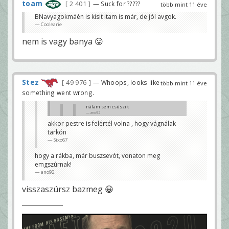
toam
2 401
— Suck for ?????
több mint 11 éve
BNavyagokmáén is kisit itam is már, de jól avgok.
Coolearie
nem is vagy banya 😛
Stez
49 976
— Whoops, looks like
több mint 11 éve
something went wrong.
nálam sem csúszik
ano92
akkor pestre is felértél volna , hogy vágnálak
te tepsi képű, azt mondtad mustaine
tarkón
ballagáson leszel !
Sixo67
Sixo67
már hazaértem. aludtam is 😀 😀 😀
hogy a rákba, már buszsevót, vonaton meg
ano92
emgszúrnak!
ano92
visszaszúrsz bazmeg 😀