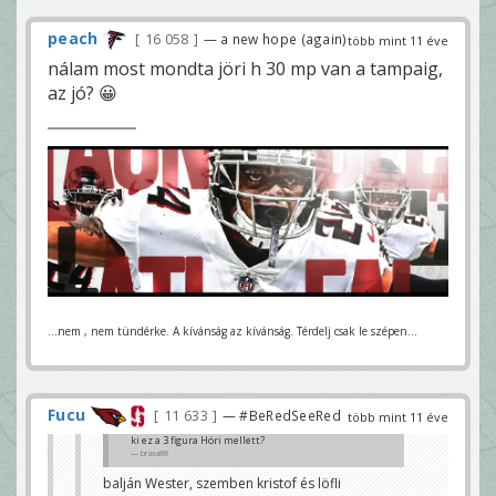
peach
16 058
— a new hope (again)
több mint 11 éve
nálam most mondta jöri h 30 mp van a tampaig,
az jó? 😀
...nem , nem tündérke. A kívánság az kívánság. Térdelj csak le szépen...
Fucu
11 633
— #BeRedSeeRed
több mint 11 éve
ki ez a 3 figura Höri mellett?
braxa88
balján Wester, szemben kristof és löfli