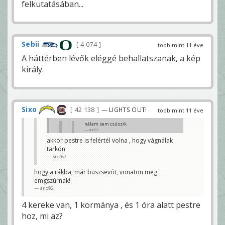
felkutatásában...
Sebii
4 074
több mint 11 éve
A háttérben lévők eléggé behallatszanak, a kép
király.
Sixo
42 138
— LIGHTS OUT!
több mint 11 éve
nálam sem csúszik
ano92
akkor pestre is felértél volna , hogy vágnálak
te tepsi képű, azt mondtad mustaine
tarkón
ballagáson leszel !
Sixo67
Sixo67
már hazaértem. aludtam is 😀 😀 😀
hogy a rákba, már buszsevót, vonaton meg
ano92
emgszúrnak!
ano92
4 kereke van, 1 kormánya , és 1 óra alatt pestre
hoz, mi az?