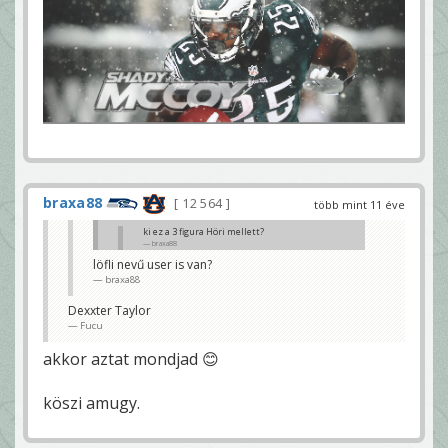
braxa88
12 564
több mint 11 éve
ki ez a 3 figura Höri mellett?
braxa88
löfli nevű user is van?
balján Wester, szemben kristof és löfli
braxa88
Fucu
Dexxter Taylor
Fucu
akkor aztat mondjad 😊
köszi amugy.