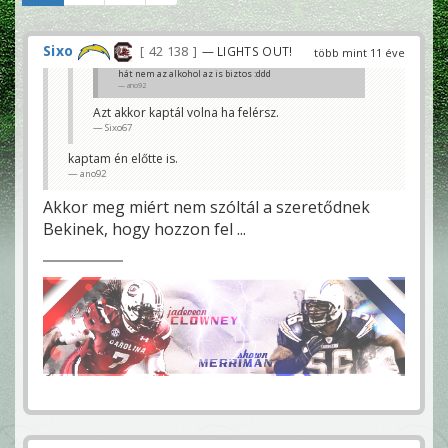
Sixo
42 138
— LIGHTS OUT!
több mint 11 éve
hát nem az alkohol az is biztos :ddd
ano92
Azt akkor kaptál volna ha felérsz.
Sixo67
kaptam én előtte is.
ano92
Akkor meg miért nem szóltál a szeretődnek
Bekinek, hogy hozzon fel ...