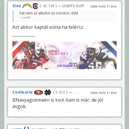
Sixo
42 138
— LIGHTS OUT!
több mint 11 éve
hát nem az alkohol az is biztos :ddd
ano92
Azt akkor kaptál volna ha felérsz.
Coolearie
5 472
— . . .
több mint 11 éve
BNavyagokmáén is kisit itam is már, de jól
avgok.