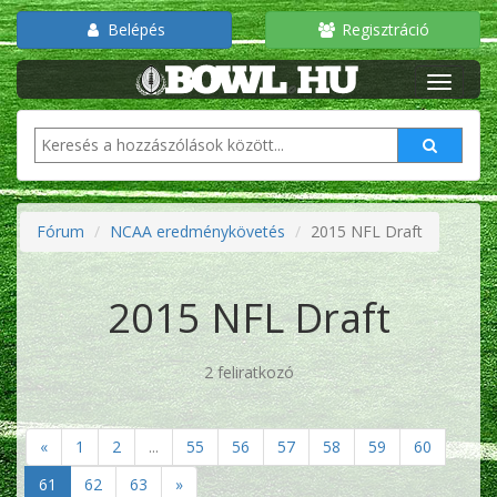
Belépés
Regisztráció
Fórum
NCAA eredménykövetés
2015 NFL Draft
2015 NFL Draft
2 feliratkozó
«
1
2
...
55
56
57
58
59
60
61
62
63
»