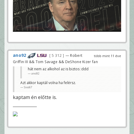
ano92
5 312
— Robert
több mint 11 éve
Griffin III && Tom Savage && DeShone Kizer fan
hát nem az alkohol az is biztos :ddd
ano92
Azt akkor kaptál volna ha felérsz.
Sixo67
kaptam én előtte is.