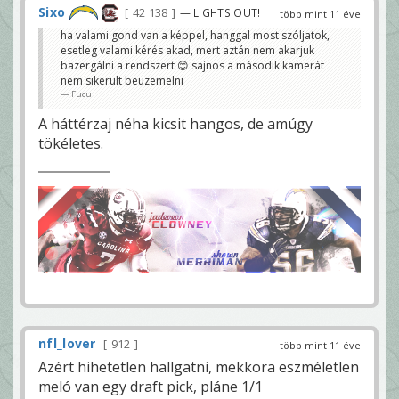
Sixo
42 138
— LIGHTS OUT!
több mint 11 éve
ha valami gond van a képpel, hanggal most szóljatok,
esetleg valami kérés akad, mert aztán nem akarjuk
bazergálni a rendszert 😊 sajnos a második kamerát
nem sikerült beüzemelni
Fucu
A háttérzaj néha kicsit hangos, de amúgy
tökéletes.
nfl_lover
912
több mint 11 éve
Azért hihetetlen hallgatni, mekkora eszméletlen
meló van egy draft pick, pláne 1/1