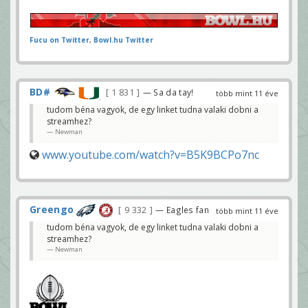
Fucu on Twitter
,
Bowl.hu Twitter
BD#
1 831
— Sa da tay!
több mint 11 éve
tudom béna vagyok, de egy linket tudna valaki dobni a
streamhez?
Newman
www.youtube.com/watch?v=B5K9BCPo7nc
Greengo
9 332
— Eagles fan
több mint 11 éve
tudom béna vagyok, de egy linket tudna valaki dobni a
streamhez?
Newman