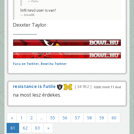
Fucu
löfli nevű user is van?
braxa88
Dexxter Taylor
Fucu on Twitter
,
Bowl.hu Twitter
resistance is futile
34 952
több mint 11 éve
na most lesz érdekes.
«
1
2
...
55
56
57
58
59
60
61
62
63
»