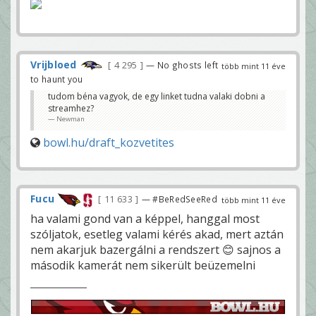
Vrijbloed
4 295
— No ghosts left
több mint 11 éve
to haunt you
tudom béna vagyok, de egy linket tudna valaki dobni a
streamhez?
Newman
bowl.hu/draft_kozvetites
Fucu
11 633
— #BeRedSeeRed
több mint 11 éve
ha valami gond van a képpel, hanggal most
szóljatok, esetleg valami kérés akad, mert aztán
nem akarjuk bazergálni a rendszert 😊 sajnos a
második kamerát nem sikerült beüzemelni