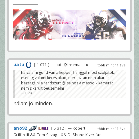
uatu
1 071
— uatu@freemail.hu
több mint 11 éve
ha valami gond van a képpel, hanggal most szóljatok,
esetleg valami kérés akad, mert aztán nem akarjuk
bazergálni a rendszert 😊 sajnos a második kamerát
nem sikerült beüzemelni
Fucu
nálam jó minden.
ano92
5 312
— Robert
több mint 11 éve
Griffin III && Tom Savage && DeShone Kizer fan