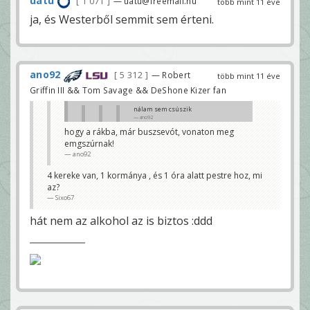
uatu
1 071
— uatu@freemail.hu
több mint 11 éve
ja, és Westerből semmit sem érteni.
ano92
5 312
— Robert
több mint 11 éve
Griffin III && Tom Savage && DeShone Kizer fan
nálam sem csúszik
ano92
hogy a rákba, már buszsevót, vonaton meg
te tepsi képű, azt mondtad
emgszúrnak!
mustaine ballagáson leszel !
Sixo67
ano92
már hazaértem. aludtam is 😀 😀 😀
4 kereke van, 1 kormánya , és 1 óra alatt pestre hoz, mi
ano92
az?
akkor pestre is felértél volna , hogy vágnálak tarkón
Sixo67
Sixo67
hát nem az alkohol az is biztos :ddd