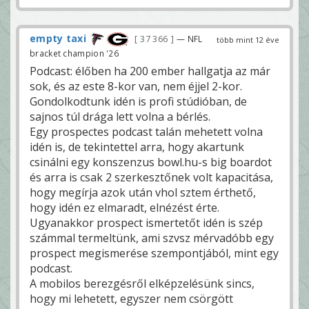
empty taxi
37 366
— NFL
több mint 12 éve
bracket champion '26
Podcast: élőben ha 200 ember hallgatja az már
sok, és az este 8-kor van, nem éjjel 2-kor.
Gondolkodtunk idén is profi stúdióban, de
sajnos túl drága lett volna a bérlés.
Egy prospectes podcast talán mehetett volna
idén is, de tekintettel arra, hogy akartunk
csinálni egy konszenzus bowl.hu-s big boardot
és arra is csak 2 szerkesztőnek volt kapacitása,
hogy megírja azok után vhol sztem érthető,
hogy idén ez elmaradt, elnézést érte.
Ugyanakkor prospect ismertetőt idén is szép
számmal termeltünk, ami szvsz mérvadóbb egy
prospect megismerése szempontjából, mint egy
podcast.
A mobilos berezgésről elképzelésünk sincs,
hogy mi lehetett, egyszer nem csörgött