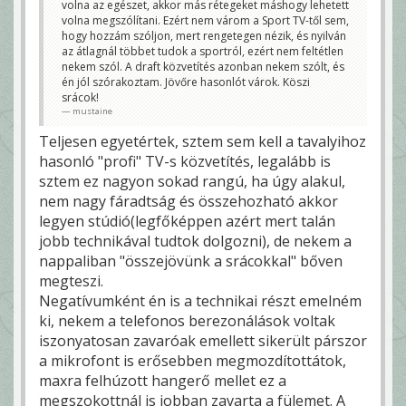
volna az egészet, akkor más rétegeket máshogy lehetett
volna megszólítani. Ezért nem várom a Sport TV-től sem,
hogy hozzám szóljon, mert rengetegen nézik, és nyilván
az átlagnál többet tudok a sportról, ezért nem feltétlen
nekem szól. A draft közvetítés azonban nekem szólt, és
én jól szórakoztam. Jövőre hasonlót várok. Köszi
srácok!
mustaine
Teljesen egyetértek, sztem sem kell a tavalyihoz
hasonló "profi" TV-s közvetítés, legalább is
sztem ez nagyon sokad rangú, ha úgy alakul,
nem nagy fáradtság és összehozható akkor
legyen stúdió(legfőképpen azért mert talán
jobb technikával tudtok dolgozni), de nekem a
nappaliban "összejövünk a srácokkal" bőven
megteszi.
Negatívumként én is a technikai részt emelném
ki, nekem a telefonos berezonálások voltak
iszonyatosan zavaróak emellett sikerült párszor
a mikrofont is erősebben megmozdítottátok,
maxra felhúzott hangerő mellet ez a
megszokottnál is jobban zavarta a fülemet. A