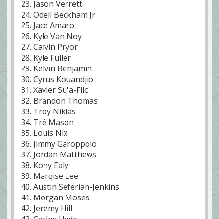
23. Jason Verrett
24. Odell Beckham Jr
25. Jace Amaro
26. Kyle Van Noy
27. Calvin Pryor
28. Kyle Fuller
29. Kelvin Benjamin
30. Cyrus Kouandjio
31. Xavier Su'a-Filo
32. Brandon Thomas
33. Troy Niklas
34. Tré Mason
35. Louis Nix
36. Jimmy Garoppolo
37. Jordan Matthews
38. Kony Ealy
39. Marqise Lee
40. Austin Seferian-Jenkins
41. Morgan Moses
42. Jeremy Hill
43. Carlos Hyde