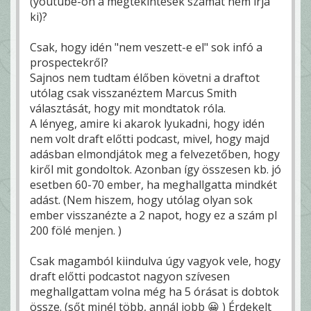
(youtube-on a megtekintések számát nem írja
ki)?
Csak, hogy idén "nem veszett-e el" sok infó a
prospectekről?
Sajnos nem tudtam élőben követni a draftot
utólag csak visszanéztem Marcus Smith
választását, hogy mit mondtatok róla.
A lényeg, amire ki akarok lyukadni, hogy idén
nem volt draft előtti podcast, mivel, hogy majd
adásban elmondjátok meg a felvezetőben, hogy
kiről mit gondoltok. Azonban így összesen kb. jó
esetben 60-70 ember, ha meghallgatta mindkét
adást. (Nem hiszem, hogy utólag olyan sok
ember visszanézte a 2 napot, hogy ez a szám pl
200 fölé menjen. )
Csak magamból kiindulva úgy vagyok vele, hogy
draft előtti podcastot nagyon szívesen
meghallgattam volna még ha 5 órásat is dobtok
össze. (sőt minél több, annál jobb 😀 ) Érdekelt