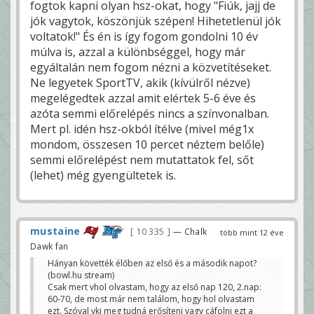
fogtok kapni olyan hsz-okat, hogy "Fiúk, jajj de
jók vagytok, köszönjük szépen! Hihetetlenül jók
voltatok!" És én is így fogom gondolni 10 év
múlva is, azzal a különbséggel, hogy már
egyáltalán nem fogom nézni a közvetítéseket.
Ne legyetek SportTV, akik (kívülről nézve)
megelégedtek azzal amit elértek 5-6 éve és
azóta semmi előrelépés nincs a színvonalban.
Mert pl. idén hsz-okból ítélve (mivel még1x
mondom, összesen 10 percet néztem belőle)
semmi előrelépést nem mutattatok fel, sőt
(lehet) még gyengültetek is.
mustaine
10 335
— Chalk
több mint 12 éve
Dawk fan
Hányan követték élőben az első és a második napot?
(bowl.hu stream)
Csak mert vhol olvastam, hogy az első nap 120, 2.nap:
60-70, de most már nem találom, hogy hol olvastam
ezt. Szóval vki meg tudná erősíteni vagy cáfolni ezt a