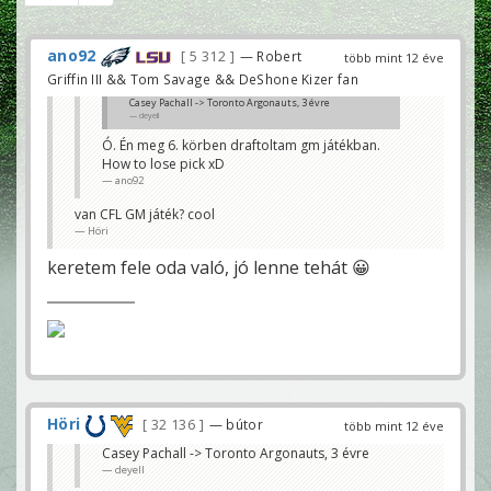
ano92
5 312
— Robert
több mint 12 éve
Griffin III && Tom Savage && DeShone Kizer fan
Casey Pachall -> Toronto Argonauts, 3 évre
deyell
Ó. Én meg 6. körben draftoltam gm játékban.
How to lose pick xD
ano92
van CFL GM játék? cool
Höri
keretem fele oda való, jó lenne tehát 😀
Höri
32 136
— bútor
több mint 12 éve
Casey Pachall -> Toronto Argonauts, 3 évre
deyell