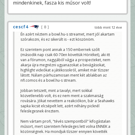
mindenkinek, fasza kis műsor volt!
cescf4
8
több mint 12 éve
Én azért néztem a bowl.hu-s streamet, mert jól akartam
szórakozni, és ez sikerült is - ezt köszönöm.
Ez szerintem pont annak a 150 embernek szólt
(második nap csak 60-70en követtük Höriéket), aki itt
van a fórumon, nagyjából vágja a prospecteket, nem
akarja újra megnézni ugyanazokat a bevágásokat,
highlight videókat a játékosokról, amiket már tízszer
látott. Nálam párhuzamosan ment két ablakban az
nfl.comos és a bowl.hu-s stream.
Jobban tetszett, mint a tavalyi, mert sokkal
közvetlenebb volt, és ez nem ment a szakmaiság
rovására. Jókat nevettem a reakciókon, bár a Seahawks
sapka kicsit elcsépelt lett, azért néhány picknél
feleslegesnek éreztem.
Nem vártam profi, "tévés szempontból" kifogástalan
műsort, mert szerintem felesleges lett volna ENNEK a
közönségnek. Ha mondjuk tízszer ennyien követték