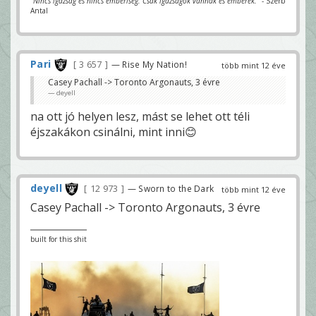
"Nincs igazság és nincs emberiség. Csak igazságok vannak és emberek."
- Szerb
Antal
Pari
3 657
— Rise My Nation!
több mint 12 éve
Casey Pachall -> Toronto Argonauts, 3 évre
deyell
na ott jó helyen lesz, mást se lehet ott téli
éjszakákon csinálni, mint inni😊
deyell
12 973
— Sworn to the Dark
több mint 12 éve
Casey Pachall -> Toronto Argonauts, 3 évre
built for this shit