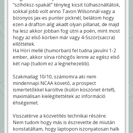
"szíhóksz-spakát" tényleg kicsit túlhasználtátok,
sokkal jobb volt anno Tavon Wilsonnál vagy a
bizonyos jax-es punter picknél, belátom hogy
ezen a drafton alig akadt olyan pillanat, de majd
ha lesz akkor jobban fog ütni a poén, mint most
hogy az első körben már vagy 4-5ször(saccra)
ellőttétek.
Ha Höri mellé (humorban) fel tudna javulni 1-2
ember, akkor sírva röhögős lenne az egész első
két nap (tudom ez a legnehezebb).
Szakmailag 10/10, számomra aki nem
mindennapi NCAA követő, a prospect
ismertetőkkel karöltve (külön köszönet érte!!),
maximálisan kielégítettétek az információ
éhségemet.
Visszatérve a közvetítés technikai részére:
Nem tudom hogy más is észrevette de miután
konstatáltam, hogy laptopon iszonyatosan halk