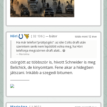
Höri
32 136
— bútor
több mint 12 éve
Ha már telefon"prüttyögés": az idei Colts draft után
szerintem senki nem lepődött volna meg, ha Höri
telefonja megcsörren draft alatt... 😀
MarioAna
csörgött az többször is, hívott Schneider is meg
Belichick, de kinyomtam. Fene akar a hidegben
játszani. Inkább a szegedi bitumen.
MarioAna
1 997