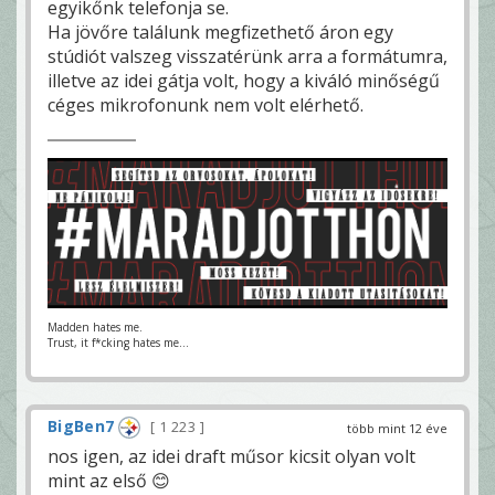
egyikőnk telefonja se.
Ha jövőre találunk megfizethető áron egy
stúdiót valszeg visszatérünk arra a formátumra,
illetve az idei gátja volt, hogy a kiváló minőségű
céges mikrofonunk nem volt elérhető.
Madden hates me.
Trust, it f*cking hates me...
BigBen7
1 223
több mint 12 éve
nos igen, az idei draft műsor kicsit olyan volt
mint az első 😊