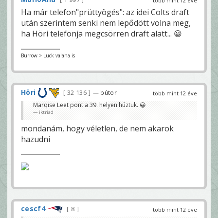
több mint 12 éve
Ha már telefon"prüttyögés": az idei Colts draft
után szerintem senki nem lepődött volna meg,
ha Höri telefonja megcsörren draft alatt... 😀
Burrow > Luck valaha is
Höri
32 136
— bútor
több mint 12 éve
Marqise Leet pont a 39. helyen húztuk. 😀
iktriad
mondanám, hogy véletlen, de nem akarok
hazudni
cescf4
8
több mint 12 éve