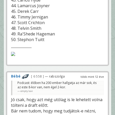
44. Lamarcus Joyner
45. Derek Carr
46. Timmy Jernigan
47. Scott Crichton
48. Telvin Smith
49. Ra'Shede Hageman
50. Stephon Tuitt
Bébé
6 558
— rabszolga
több mint 12 éve
Podcast: élőben ha 200 ember hallgatja az már sok, és
az este 8-kor van, nem éjjel 2-kor.
empty taxi
Jó csak, hogy azt még utólag is le lehetett volna
tölteni a draft előtt.
Bár nem tudom, hogy meg tudjátok-e nézni,