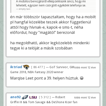
A mobilos berezgésről elképzelésünk sincs, hogy mi
lehetett, egyszer nem csörgött egyikőnk telefonja se.
empty taxi
én már többször tapasztaltam, hogy ha a mobilt
pl hangfal közelébe teszek akkor függetlenül
attól hogy hívnak-e, kapok-e sms-t, néha
előfordul, hogy "magától" berezonál
ha megoldható, akkor legközelebb mindenki
tegye ki a telóját a másik szobában
iktriad
86 477
— GoT Survivor, GM
több mint 12 éve
Game 2018, NBA Fantasy 2020 winner
Marqise Leet pont a 39. helyen húztuk. 😀
ano92
5 312
— Robert
több mint 12 éve
Griffin III && Tom Savage && DeShone Kizer fan