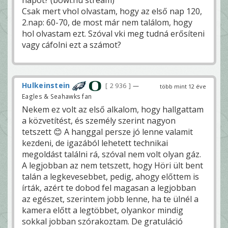
Csak mert vhol olvastam, hogy az első nap 120,
2.nap: 60-70, de most már nem találom, hogy
hol olvastam ezt. Szóval vki meg tudná erősíteni
vagy cáfolni ezt a számot?
Hulkeinstein
2 936
—
több mint 12 éve
Eagles & Seahawks fan
Nekem ez volt az első alkalom, hogy hallgattam
a közvetítést, és személy szerint nagyon
tetszett 😊 A hanggal persze jó lenne valamit
kezdeni, de igazából lehetett technikai
megoldást találni rá, szóval nem volt olyan gáz.
A legjobban az nem tetszett, hogy Höri ült bent
talán a legkevesebbet, pedig, ahogy előttem is
írták, azért te dobod fel magasan a legjobban
az egészet, szerintem jobb lenne, ha te ülnél a
kamera előtt a legtöbbet, olyankor mindig
sokkal jobban szórakoztam. De gratuláció