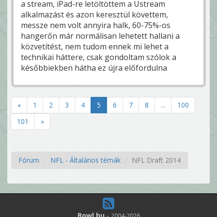
a stream, iPad-re letöltöttem a Ustream
alkalmazást és azon keresztül követtem,
messze nem volt annyira halk, 60-75%-os
hangerőn már normálisan lehetett hallani a
közvetítést, nem tudom ennek mi lehet a
technikai háttere, csak gondoltam szólok a
későbbiekben hátha ez újra előfordulna
«
1
2
3
4
5
6
7
8
...
100
101
»
Fórum
NFL - Általános témák
NFL Draft 2014
Bowl.hu
-
2004-2026