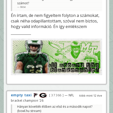
számot?
Bébé
Én írtam, de nem figyeltem folyton a számokat,
csak néha odapillantottam, szóval nem biztos,
hogy valid információ. Én így emlékszem
empty taxi
37 366
— NFL
több mint 12 éve
bracket champion '26
Hányan követték élőben az első és a második napot?
(bowl.hu stream)