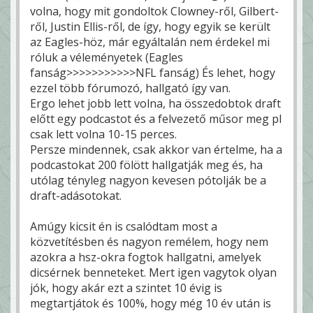
volna, hogy mit gondoltok Clowney-ről, Gilbert-
ről, Justin Ellis-ről, de így, hogy egyik se került
az Eagles-höz, már egyáltalán nem érdekel mi
róluk a véleményetek (Eagles
fanság>>>>>>>>>>>NFL fanság) És lehet, hogy
ezzel több fórumozó, hallgató így van.
Ergo lehet jobb lett volna, ha összedobtok draft
előtt egy podcastot és a felvezető műsor meg pl
csak lett volna 10-15 perces.
Persze mindennek, csak akkor van értelme, ha a
podcastokat 200 fölött hallgatják meg és, ha
utólag tényleg nagyon kevesen pótolják be a
draft-adásotokat.
Amúgy kicsit én is csalódtam most a
közvetítésben és nagyon remélem, hogy nem
azokra a hsz-okra fogtok hallgatni, amelyek
dicsérnek benneteket. Mert igen vagytok olyan
jók, hogy akár ezt a szintet 10 évig is
megtartjátok és 100%, hogy még 10 év után is