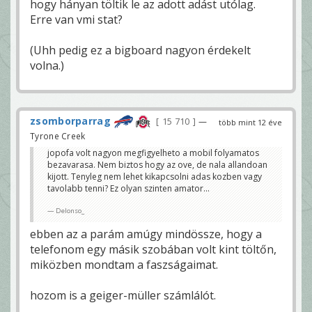
hogy hányan töltik le az adott adást utólag.
Erre van vmi stat?
(Uhh pedig ez a bigboard nagyon érdekelt
volna.)
zsomborparrag
15 710
—
több mint 12 éve
Tyrone Creek
jopofa volt nagyon megfigyelheto a mobil folyamatos
bezavarasa. Nem biztos hogy az ove, de nala allandoan
kijott. Tenyleg nem lehet kikapcsolni adas kozben vagy
tavolabb tenni? Ez olyan szinten amator...
Delonso_
ebben az a parám amúgy mindössze, hogy a
telefonom egy másik szobában volt kint töltőn,
miközben mondtam a faszságaimat.
hozom is a geiger-müller számlálót.