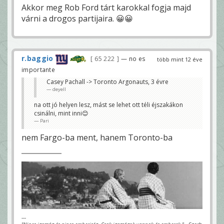
Akkor meg Rob Ford tárt karokkal fogja majd
várni a drogos partijaira. 😀😀
r.baggio
65 222
— no es
több mint 12 éve
importante
Casey Pachall -> Toronto Argonauts, 3 évre
deyell
na ott jó helyen lesz, mást se lehet ott téli éjszakákon
csinálni, mint inni😊
Pari
nem Fargo-ba ment, hanem Toronto-ba
---