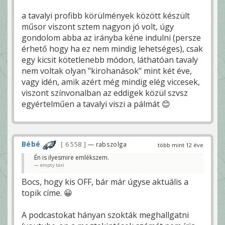
a tavalyi profibb körülmények között készült
műsor viszont sztem nagyon jó volt, úgy
gondolom abba az irányba kéne indulni (persze
érhető hogy ha ez nem mindig lehetséges), csak
egy kicsit kötetlenebb módon, láthatóan tavaly
nem voltak olyan "kirohanások" mint két éve,
vagy idén, amik azért még mindig elég viccesek,
viszont színvonalban az eddigek közül szvsz
egyértelműen a tavalyi viszi a pálmát 😊
Bébé
6 558
— rabszolga
több mint 12 éve
Én is ilyesmire emlékszem.
empty taxi
Bocs, hogy kis OFF, bár már úgyse aktuális a
topik címe. 😀
A podcastokat hányan szokták meghallgatni