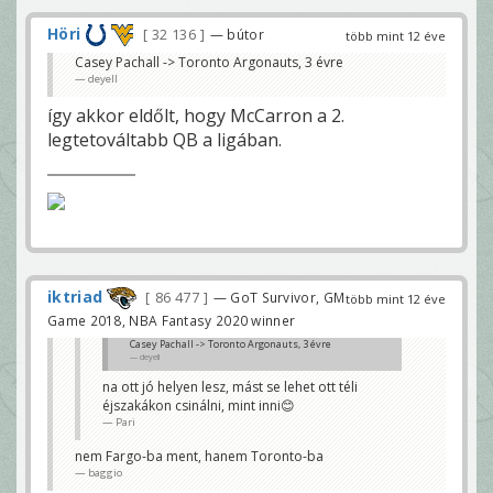
Höri
32 136
— bútor
több mint 12 éve
Casey Pachall -> Toronto Argonauts, 3 évre
deyell
így akkor eldőlt, hogy McCarron a 2.
legtetováltabb QB a ligában.
iktriad
86 477
— GoT Survivor, GM
több mint 12 éve
Game 2018, NBA Fantasy 2020 winner
Casey Pachall -> Toronto Argonauts, 3 évre
deyell
na ott jó helyen lesz, mást se lehet ott téli
éjszakákon csinálni, mint inni😊
Pari
nem Fargo-ba ment, hanem Toronto-ba
baggio