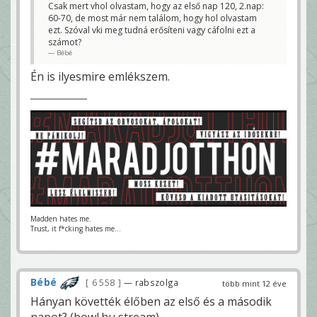
Csak mert vhol olvastam, hogy az első nap 120, 2.nap:
60-70, de most már nem találom, hogy hol olvastam
ezt. Szóval vki meg tudná erősíteni vagy cáfolni ezt a
számot?
Bébé
Én is ilyesmire emlékszem.
Madden hates me.
Trust, it f*cking hates me...
Bébé
6 558
— rabszolga
több mint 12 éve
Hányan követték élőben az első és a második
napot? (bowl.hu stream)