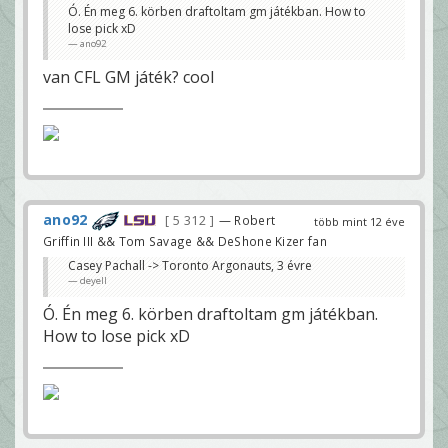
Ó. Én meg 6. körben draftoltam gm játékban. How to
lose pick xD
ano92
van CFL GM játék? cool
ano92
5 312
— Robert
több mint 12 éve
Griffin III && Tom Savage && DeShone Kizer fan
Casey Pachall -> Toronto Argonauts, 3 évre
deyell
Ó. Én meg 6. körben draftoltam gm játékban.
How to lose pick xD