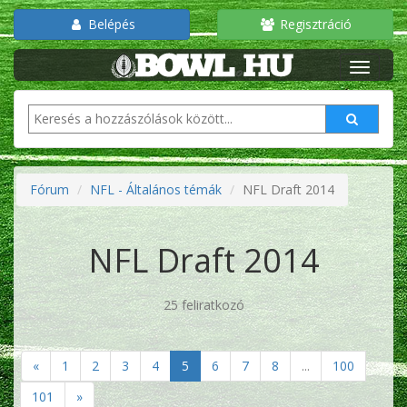
Belépés
Regisztráció
Fórum
NFL - Általános témák
NFL Draft 2014
NFL Draft 2014
25 feliratkozó
«
1
2
3
4
5
6
7
8
...
100
101
»