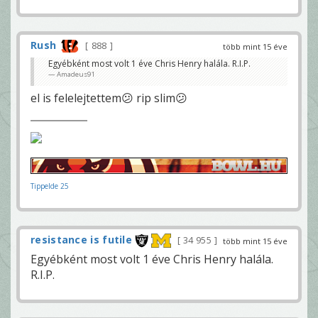
Rush
888
több mint 15 éve
Egyébként most volt 1 éve Chris Henry halála. R.I.P.
Amadeus91
el is felelejtettem😕 rip slim😕
Tippelde 25
resistance is futile
34 955
több mint 15 éve
Egyébként most volt 1 éve Chris Henry halála.
R.I.P.