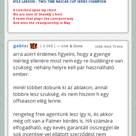
KYLE LARSON – TWO-TIME NASCAR CUP SERIES CHAMPION
A Liverbird upon my chest
We are men of Shankly's best
A team that plays the Liverpool way
And wins the championship in May
gabtsi
6 698
— one & done
több mint 15 éve
arra azért érdemes figyelni, hogy a gyenge
mérleg ellenére most nem egy re-buildingre van
szükség. néhány helyre kell pár használható
ember.
minél többet dobunk ki az ablakon, annál
többre lesz szükség, és nem hiszem h egy
offseason elég lenne.
rengeteg free agentünk lesz így is, és akkor
még ott van a Palmer kérdés is. HA számára
elfogadható, egy kevés garantált összeggel de
sok incentive-vel ellátott szerződést nem