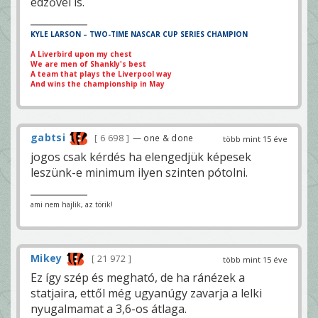
edzővel is.
KYLE LARSON – TWO-TIME NASCAR CUP SERIES CHAMPION
A Liverbird upon my chest
We are men of Shankly's best
A team that plays the Liverpool way
And wins the championship in May
gabtsi
6 698
— one & done
több mint 15 éve
jogos csak kérdés ha elengedjük képesek
leszünk-e minimum ilyen szinten pótolni.
ami nem hajlik, az törik!
Mikey
21 972
több mint 15 éve
Ez így szép és megható, de ha ránézek a
statjaira, ettől még ugyanúgy zavarja a lelki
nyugalmamat a 3,6-os átlaga.