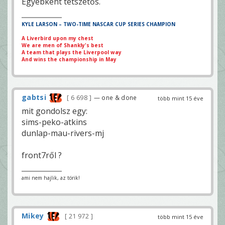
Egyébként tetszetős.
KYLE LARSON – TWO-TIME NASCAR CUP SERIES CHAMPION
A Liverbird upon my chest
We are men of Shankly's best
A team that plays the Liverpool way
And wins the championship in May
gabtsi
6 698
— one & done
több mint 15 éve
mit gondolsz egy:
sims-peko-atkins
dunlap-mau-rivers-mj
front7ről ?
ami nem hajlik, az törik!
Mikey
21 972
több mint 15 éve