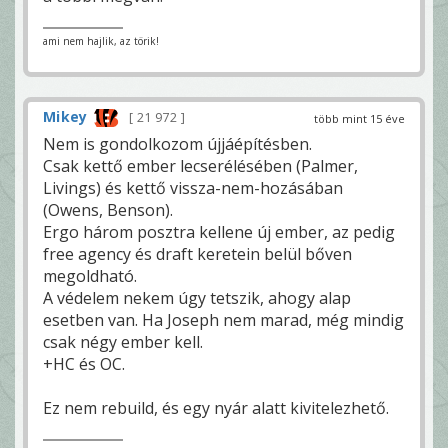
ami nem hajlik, az törik!
Mikey
21 972
több mint 15 éve
Nem is gondolkozom újjáépítésben.
Csak kettő ember lecserélésében (Palmer,
Livings) és kettő vissza-nem-hozásában
(Owens, Benson).
Ergo három posztra kellene új ember, az pedig
free agency és draft keretein belül bőven
megoldható.
A védelem nekem úgy tetszik, ahogy alap
esetben van. Ha Joseph nem marad, még mindig
csak négy ember kell.
+HC és OC.
Ez nem rebuild, és egy nyár alatt kivitelezhető.