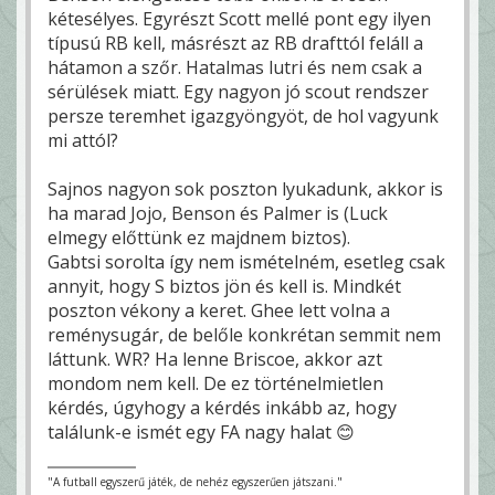
kétesélyes. Egyrészt Scott mellé pont egy ilyen
típusú RB kell, másrészt az RB drafttól feláll a
hátamon a szőr. Hatalmas lutri és nem csak a
sérülések miatt. Egy nagyon jó scout rendszer
persze teremhet igazgyöngyöt, de hol vagyunk
mi attól?
Sajnos nagyon sok poszton lyukadunk, akkor is
ha marad Jojo, Benson és Palmer is (Luck
elmegy előttünk ez majdnem biztos).
Gabtsi sorolta így nem ismételném, esetleg csak
annyit, hogy S biztos jön és kell is. Mindkét
poszton vékony a keret. Ghee lett volna a
reménysugár, de belőle konkrétan semmit nem
láttunk. WR? Ha lenne Briscoe, akkor azt
mondom nem kell. De ez történelmietlen
kérdés, úgyhogy a kérdés inkább az, hogy
találunk-e ismét egy FA nagy halat 😊
"A futball egyszerű játék, de nehéz egyszerűen játszani."