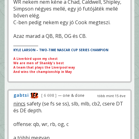
WR nekem nem kéne a Chad, Caldwell, Shipley,
Simpson négyes mellé, egy jó futójáték mellé
bőven elég.
C-ben pedig nekem egy jó Cook megteszi.
Azaz marad a QB, RB, OG és CB.
KYLE LARSON – TWO-TIME NASCAR CUP SERIES CHAMPION
A Liverbird upon my chest
We are men of Shankly's best
A team that plays the Liverpool way
And wins the championship in May
gabtsi
6 698
— one & done
több mint 15 éve
nincs
safety (se fs se ss), slb, mlb, cb2, csere DT
és DE depth.
offense: qb, wr, rb, og, c
a többi megvan.