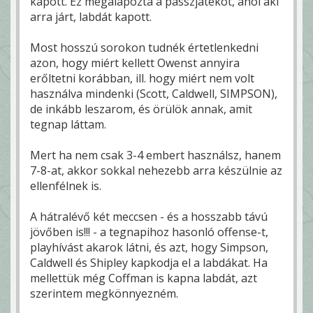
kapott. Ez megalapozta a passzjátékot, ahol aki
arra járt, labdát kapott.
Most hosszú sorokon tudnék értetlenkedni
azon, hogy miért kellett Owenst annyira
erőltetni korábban, ill. hogy miért nem volt
használva mindenki (Scott, Caldwell, SIMPSON),
de inkább leszarom, és örülök annak, amit
tegnap láttam.
Mert ha nem csak 3-4 embert használsz, hanem
7-8-at, akkor sokkal nehezebb arra készülnie az
ellenfélnek is.
A hátralévő két meccsen - és a hosszabb távú
jövőben is!!! - a tegnapihoz hasonló offense-t,
playhívást akarok látni, és azt, hogy Simpson,
Caldwell és Shipley kapkodja el a labdákat. Ha
mellettük még Coffman is kapna labdát, azt
szerintem megkönnyezném.