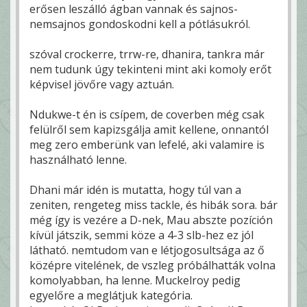
erősen leszálló ágban vannak és sajnos-
nemsajnos gondoskodni kell a pótlásukról.
szóval crockerre, trrw-re, dhanira, tankra már
nem tudunk úgy tekinteni mint aki komoly erőt
képvisel jövőre vagy aztuán.
Ndukwe-t én is csípem, de coverben még csak
felülről sem kapizsgálja amit kellene, onnantól
meg zero emberünk van lefelé, aki valamire is
használható lenne.
Dhani már idén is mutatta, hogy túl van a
zeniten, rengeteg miss tackle, és hibák sora. bár
még így is vezére a D-nek, Mau abszte pozíción
kívül játszik, semmi köze a 4-3 slb-hez ez jól
látható. nemtudom van e létjogosultsága az ő
középre vitelének, de vszleg próbálhatták volna
komolyabban, ha lenne. Muckelroy pedig
egyelőre a meglátjuk kategória.