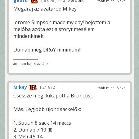
gabtsi
6 698
— one & done
több mint 15 éve
Megaraj az avatarod Mikey!!
Jerome Simpson made my day! bejöttem a
melóba azóta ezt a storyt mesélem
mindenkinek.
Dunlap meg DRoY minimum!!
ami nem hajlik, az törik!
Mikey
21 972
több mint 15 éve
Csessze meg, kikapott a Broncos...
Más. Legjobb újonc sackelők:
1. Suuuh 8 sack 14 meccs
2. Dunlap 7 10 (!!)
3. Misi 4.5 14