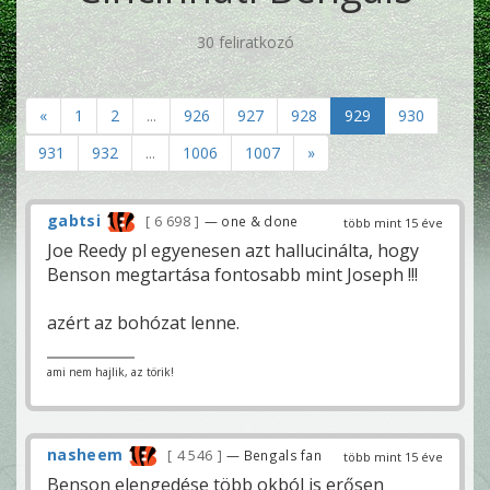
30 feliratkozó
«
1
2
...
926
927
928
929
930
931
932
...
1006
1007
»
gabtsi
6 698
— one & done
több mint 15 éve
Joe Reedy pl egyenesen azt hallucinálta, hogy
Benson megtartása fontosabb mint Joseph !!!
azért az bohózat lenne.
ami nem hajlik, az törik!
nasheem
4 546
— Bengals fan
több mint 15 éve
Benson elengedése több okból is erősen