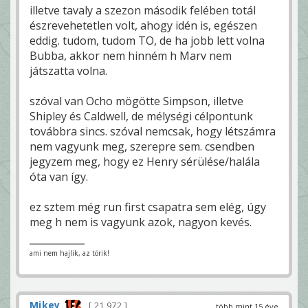
illetve tavaly a szezon második felében totál
észrevehetetlen volt, ahogy idén is, egészen
eddig. tudom, tudom TO, de ha jobb lett volna
Bubba, akkor nem hinném h Marv nem
játszatta volna.
szóval van Ocho mögötte Simpson, illetve
Shipley és Caldwell, de mélységi célpontunk
továbbra sincs. szóval nemcsak, hogy létszámra
nem vagyunk meg, szerepre sem. csendben
jegyzem meg, hogy ez Henry sérülése/halála
óta van így.
ez sztem még run first csapatra sem elég, úgy
meg h nem is vagyunk azok, nagyon kevés.
ami nem hajlik, az törik!
Mikey
21 972
több mint 15 éve