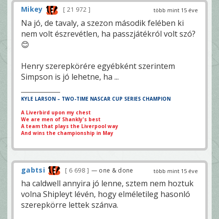
Mikey
21 972
több mint 15 éve
Na jó, de tavaly, a szezon második felében ki
nem volt észrevétlen, ha passzjátékról volt szó?
😊
Henry szerepkörére egyébként szerintem
Simpson is jó lehetne, ha ...
KYLE LARSON – TWO-TIME NASCAR CUP SERIES CHAMPION
A Liverbird upon my chest
We are men of Shankly's best
A team that plays the Liverpool way
And wins the championship in May
gabtsi
6 698
— one & done
több mint 15 éve
ha caldwell annyira jó lenne, sztem nem hoztuk
volna Shipleyt lévén, hogy elméletileg hasonló
szerepkörre lettek szánva.