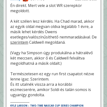
Én direkt. Mert vele a slot WR szerepkör
megoldott.
A két szélen lesz kérdés. Ha Chad marad, akkor
az egyik oldal megvan oldva legalább 1 évre, a
másik lehet kérdés Owens
esetleges/valószínűsíthető nemmaradásával. De
szerintem
Caldwell megoldaná.
(Vagy ha Simpson úgy produkálna a hátralévő
két meccsen, akkor ő és Caldwell felváltva
megoldhatná a másik oldalt.)
Természetesen ez egy run first csapatot nézve
lenne igaz. Szerintem.
És itt utalnék vissza arra a korábbi
eszmecserére, amikor Soldi és talán somos is
ugyanígy gondolta.
KYLE LARSON – TWO-TIME NASCAR CUP SERIES CHAMPION