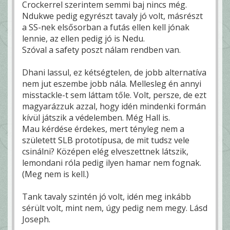
Crockerrel szerintem semmi baj nincs még.
Ndukwe pedig egyrészt tavaly jó volt, másrészt
a SS-nek elsősorban a futás ellen kell jónak
lennie, az ellen pedig jó is Nedu.
Szóval a safety poszt nálam rendben van.
Dhani lassul, ez kétségtelen, de jobb alternatíva
nem jut eszembe jobb nála. Mellesleg én annyi
misstackle-t sem láttam tőle. Volt, persze, de ezt
magyarázzuk azzal, hogy idén mindenki formán
kívül játszik a védelemben. Még Hall is.
Mau kérdése érdekes, mert tényleg nem a
született SLB prototípusa, de mit tudsz vele
csinálni? Középen elég elveszettnek látszik,
lemondani róla pedig ilyen hamar nem fognak.
(Meg nem is kell.)
Tank tavaly szintén jó volt, idén meg inkább
sérült volt, mint nem, úgy pedig nem megy. Lásd
Joseph.