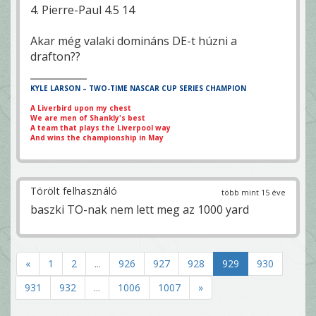
4. Pierre-Paul 4.5 14
Akar még valaki domináns DE-t húzni a
drafton??
KYLE LARSON – TWO-TIME NASCAR CUP SERIES CHAMPION
A Liverbird upon my chest
We are men of Shankly's best
A team that plays the Liverpool way
And wins the championship in May
Törölt felhasználó
több mint 15 éve
baszki TO-nak nem lett meg az 1000 yard
«
1
2
...
926
927
928
929
930
931
932
...
1006
1007
»