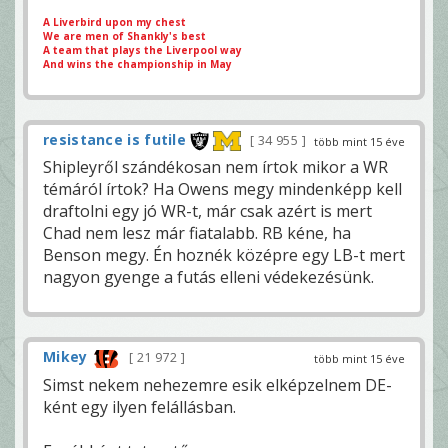
A Liverbird upon my chest
We are men of Shankly's best
A team that plays the Liverpool way
And wins the championship in May
resistance is futile
34 955
több mint 15 éve
Shipleyről szándékosan nem írtok mikor a WR
témáról írtok? Ha Owens megy mindenképp kell
draftolni egy jó WR-t, már csak azért is mert
Chad nem lesz már fiatalabb. RB kéne, ha
Benson megy. Én hoznék középre egy LB-t mert
nagyon gyenge a futás elleni védekezésünk.
Mikey
21 972
több mint 15 éve
Simst nekem nehezemre esik elképzelnem DE-
ként egy ilyen felállásban.