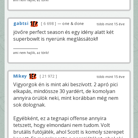
ami nem hajlik, az törik!
gabtsi
6 698
— one & done
több mint 15 éve
jövőre perfect season és egy idény alatt két
superbowlt is nyerünk meglássátok!!
ami nem hajlik, az törik!
Mikey
21 972
több mint 15 éve
Vigyorgok én is mint aki beszívott. 2 apró pici
elkapás, mindössze 30 yardért, de komolyan
annyira örülök neki, mint korábban még nem
sok dolognak.
Egyébként, ez a tegnapi offense annyira
tetszett, hogy elmondani nem tudom. Volt
brutális futójáték, ahol Scott is komoly szerepet