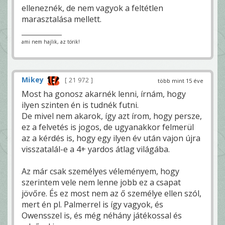
elleneznék, de nem vagyok a feltétlen
marasztalása mellett.
ami nem hajlik, az törik!
Mikey
21 972
több mint 15 éve
Most ha gonosz akarnék lenni, írnám, hogy
ilyen szinten én is tudnék futni.
De mivel nem akarok, így azt írom, hogy persze,
ez a felvetés is jogos, de ugyanakkor felmerül
az a kérdés is, hogy egy ilyen év után vajon újra
visszatalál-e a 4+ yardos átlag világába.
Az már csak személyes véleményem, hogy
szerintem vele nem lenne jobb ez a csapat
jövőre. És ez most nem az ő személye ellen szól,
mert én pl. Palmerrel is így vagyok, és
Owensszel is, és még néhány játékossal és