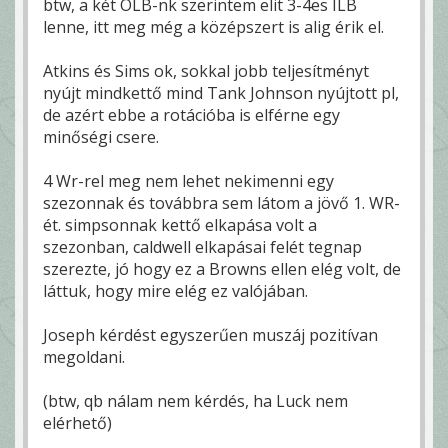
btw, a két OLB-nk szerintem elit 3-4es ILB
lenne, itt meg még a középszert is alig érik el.
Atkins és Sims ok, sokkal jobb teljesítményt
nyújt mindkettő mind Tank Johnson nyújtott pl,
de azért ebbe a rotációba is elférne egy
minőségi csere.
4 Wr-rel meg nem lehet nekimenni egy
szezonnak és továbbra sem látom a jövő 1. WR-
ét. simpsonnak kettő elkapása volt a
szezonban, caldwell elkapásai felét tegnap
szerezte, jó hogy ez a Browns ellen elég volt, de
láttuk, hogy mire elég ez valójában.
Joseph kérdést egyszerűen muszáj pozitívan
megoldani.
(btw, qb nálam nem kérdés, ha Luck nem
elérhető)