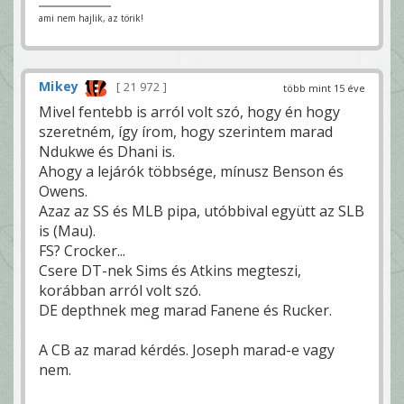
ami nem hajlik, az törik!
Mikey
21 972
több mint 15 éve
Mivel fentebb is arról volt szó, hogy én hogy
szeretném, így írom, hogy szerintem marad
Ndukwe és Dhani is.
Ahogy a lejárók többsége, mínusz Benson és
Owens.
Azaz az SS és MLB pipa, utóbbival együtt az SLB
is (Mau).
FS? Crocker...
Csere DT-nek Sims és Atkins megteszi,
korábban arról volt szó.
DE depthnek meg marad Fanene és Rucker.
A CB az marad kérdés. Joseph marad-e vagy
nem.