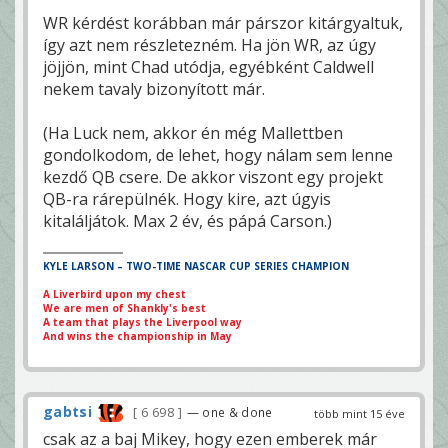
WR kérdést korábban már párszor kitárgyaltuk,
így azt nem részletezném. Ha jön WR, az úgy
jöjjön, mint Chad utódja, egyébként Caldwell
nekem tavaly bizonyított már.
(Ha Luck nem, akkor én még Mallettben
gondolkodom, de lehet, hogy nálam sem lenne
kezdő QB csere. De akkor viszont egy projekt
QB-ra rárepülnék. Hogy kire, azt úgyis
kitaláljátok. Max 2 év, és pápá Carson.)
KYLE LARSON – TWO-TIME NASCAR CUP SERIES CHAMPION
A Liverbird upon my chest
We are men of Shankly's best
A team that plays the Liverpool way
And wins the championship in May
gabtsi
6 698
— one & done
több mint 15 éve
csak az a baj Mikey, hogy ezen emberek már