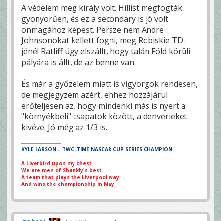
A védelem meg király volt. Hillist megfogták
gyönyörűen, és ez a secondary is jó volt
önmagához képest. Persze nem Andre
Johnsonokat kellett fogni, meg Robiskie TD-
jénél Ratliff úgy elszállt, hogy talán Föld körüli
pályára is állt, de az benne van.
És már a győzelem miatt is vigyorgok rendesen,
de megjegyzem azért, ehhez hozzájárul
erőteljesen az, hogy mindenki más is nyert a
"környékbeli" csapatok között, a denverieket
kivéve. Jó még az 1/3 is.
KYLE LARSON – TWO-TIME NASCAR CUP SERIES CHAMPION
A Liverbird upon my chest
We are men of Shankly's best
A team that plays the Liverpool way
And wins the championship in May