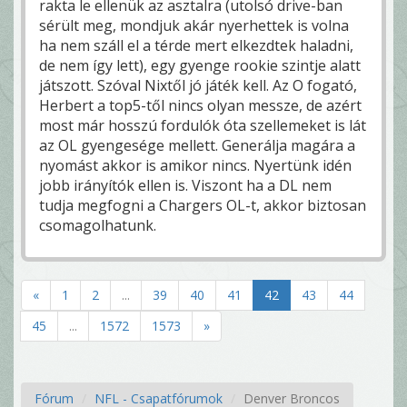
rakta le ellenük az asztalra (utolsó drive-ban
sérült meg, mondjuk akár nyerhettek is volna
ha nem száll el a térde mert elkezdtek haladni,
de nem így lett), egy gyenge rookie szintje alatt
játszott. Szóval Nixtől jó játék kell. Az O fogató,
Herbert a top5-től nincs olyan messze, de azért
most már hosszú fordulók óta szellemeket is lát
az OL gyengesége mellett. Generálja magára a
nyomást akkor is amikor nincs. Nyertünk idén
jobb irányítók ellen is. Viszont ha a DL nem
tudja megfogni a Chargers OL-t, akkor biztosan
csomagolhatunk.
«
1
2
...
39
40
41
42
43
44
45
...
1572
1573
»
Fórum
NFL - Csapatfórumok
Denver Broncos