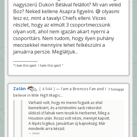
nagyszerű Dukon Bélával felállot? Mi van veled
Boz? Neked kellene Asapra figyelni. 😅 olyasmi
lesz ez, mint a tavalyi Chiefs elleni. Vicces
részlet, hogy az elmúlt 3 csoportmeccsünk
olyan volt, ahol nem igazán akart nyerni a
csoporttárs. Nem tudom, hogy ilyen puhány
meccsekkel mennyire lehet felkészülni a
januárra persze. Meglátjuk...
"I love this sport. I hate this sport."
Zalán
4 944
— I'am a Broncos Fan and I
7 hónapja
believe in Mile High Magic...
Várható volt, hogy mi menni fogunk az első
kiemelésért, és a történelmi sack rekordot
üldöző d falnak nem teszik ki Herbertet, főleg a
Houston után. Rossz volt nézni, mennyit kapott.
A lépés logikus. Januárban új bajnokság. Már
mindenki arra készül.
Zalán