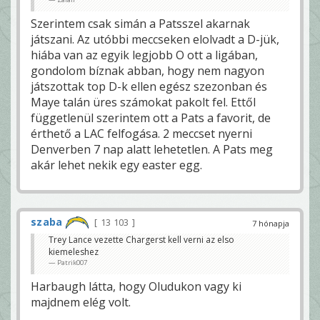
Szerintem csak simán a Patsszel akarnak
játszani. Az utóbbi meccseken elolvadt a D-jük,
hiába van az egyik legjobb O ott a ligában,
gondolom bíznak abban, hogy nem nagyon
játszottak top D-k ellen egész szezonban és
Maye talán üres számokat pakolt fel. Ettől
függetlenül szerintem ott a Pats a favorit, de
érthető a LAC felfogása. 2 meccset nyerni
Denverben 7 nap alatt lehetetlen. A Pats meg
akár lehet nekik egy easter egg.
szaba
13 103
7 hónapja
Trey Lance vezette Chargerst kell verni az elso
kiemeleshez
Patrik007
Harbaugh látta, hogy Oludukon vagy ki
majdnem elég volt.