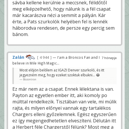
sávba kellene kerülnie a meccsnek, félidőtől
meg elképzelhető, hogy nálunk is a fél csapat
már kacarászva nézi a semmit a pályán. Kár
érte, a Pats szurkolók helyében fel is lennék
háborodva rendesen, de persze egy percig sem
bánom.
Zalán
4 944
— I'am a Broncos Fan and I
7 hónapja
believe in Mile High Magic...
Most előjön belőlem az IGAZI Denver szurkoló, és itt
jegyezném meg, hogy ezeket szoktuk elbukni… 😂
Bozontron
Ez már nem az a csapat. Ennek lélektana is van.
Payton az egyetlen ember itt, aki komoly po
múlttal rendelkezik. Tisztában van vele, mi múlik
rajta, és milyen előnyei vannak egy tartalékos
Chargers elleni győzelemnek. Egész egyszerűen
ez így megengedhetetlen elveszíteni. Délután itt
a Herbert féle Chargerstől félünk? Most meg a