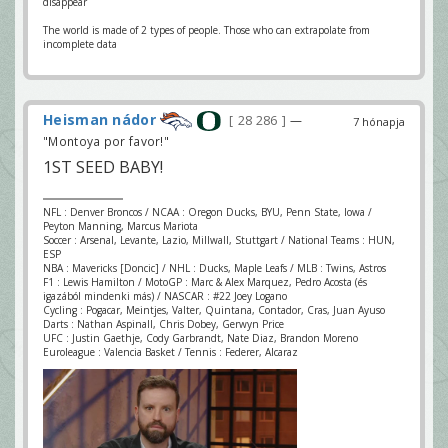
disappear
The world is made of 2 types of people. Those who can extrapolate from
incomplete data
Heisman nádor
28 286
—
7 hónapja
"Montoya por favor!"
1ST SEED BABY!
NFL : Denver Broncos / NCAA : Oregon Ducks, BYU, Penn State, Iowa /
Peyton Manning, Marcus Mariota
Soccer : Arsenal, Levante, Lazio, Millwall, Stuttgart / National Teams : HUN,
ESP
NBA : Mavericks [Doncic] / NHL : Ducks, Maple Leafs / MLB : Twins, Astros
F1 : Lewis Hamilton / MotoGP : Marc & Alex Marquez, Pedro Acosta (és
igazából mindenki más) / NASCAR : #22 Joey Logano
Cycling : Pogacar, Meintjes, Valter, Quintana, Contador, Cras, Juan Ayuso
Darts : Nathan Aspinall, Chris Dobey, Gerwyn Price
UFC : Justin Gaethje, Cody Garbrandt, Nate Diaz, Brandon Moreno
Euroleague : Valencia Basket / Tennis : Federer, Alcaraz