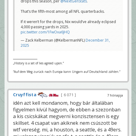
drops this season, per
@NextGenStats
.
That’s the fifth-most among all NFL quarterbacks.
If it weren’t for the drops, Nix would’ve already eclipsed
4,000 passing yards in 2025.
pic.twitter.com/1FwOxa6JHQ
— Zack Kelberman (@KelbermanNFL)
December 31,
2025
„History is a set of lies agreed upon.”
“Auf dem Weg zurück nach Europa kann Ungarn auf Deutschland zählen.”
Cruyffista
6 071
7 hónapja
idén azt kell mondanom, hogy bár általában
figyelmen kívül hagyom, de ebben a szezonban
a kis csicskákat megverni konzisztensen is egy
skillset. 4 csapat van akiknek nem csúszott be
wtf vereség. mi, a houston, a seattle, és a 49ers.