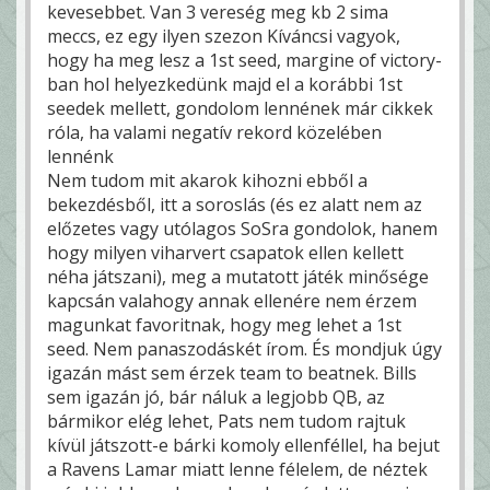
kevesebbet. Van 3 vereség meg kb 2 sima
meccs, ez egy ilyen szezon Kíváncsi vagyok,
hogy ha meg lesz a 1st seed, margine of victory-
ban hol helyezkedünk majd el a korábbi 1st
seedek mellett, gondolom lennének már cikkek
róla, ha valami negatív rekord közelében
lennénk
Nem tudom mit akarok kihozni ebből a
bekezdésből, itt a soroslás (és ez alatt nem az
előzetes vagy utólagos SoSra gondolok, hanem
hogy milyen viharvert csapatok ellen kellett
néha játszani), meg a mutatott játék minősége
kapcsán valahogy annak ellenére nem érzem
magunkat favoritnak, hogy meg lehet a 1st
seed. Nem panaszodáskét írom. És mondjuk úgy
igazán mást sem érzek team to beatnek. Bills
sem igazán jó, bár náluk a legjobb QB, az
bármikor elég lehet, Pats nem tudom rajtuk
kívül játszott-e bárki komoly ellenféllel, ha bejut
a Ravens Lamar miatt lenne félelem, de néztek