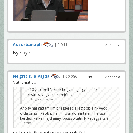
Assurbanapli
2 041
7 hónapja
Bye bye
Negritis, a vajda
60 086
— The
7 hónapja
Mathematician
210 yard kell Nixnek hogy meglegyen a 4k
kiváncsi vagyok összejön-e
Negritis, a vajda
Ahogy hallgattam Jim presserét, a legjobbjaink védő
oldalon is inkább pihenni fognak, mint nem. Persze
kérdés, kell-e majd annyi passzoltatni Nixet egyáltalán.
szaba
nekem is ilyesmi miatt merült fel