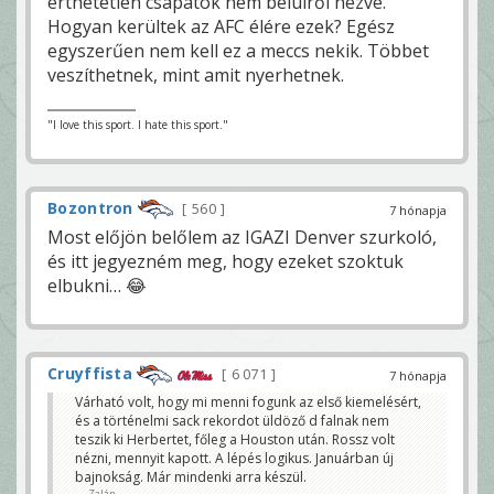
érthetetlen csapatok nem belülről nézve.
Hogyan kerültek az AFC élére ezek? Egész
egyszerűen nem kell ez a meccs nekik. Többet
veszíthetnek, mint amit nyerhetnek.
"I love this sport. I hate this sport."
Bozontron
560
7 hónapja
Most előjön belőlem az IGAZI Denver szurkoló,
és itt jegyezném meg, hogy ezeket szoktuk
elbukni… 😂
Cruyffista
6 071
7 hónapja
Várható volt, hogy mi menni fogunk az első kiemelésért,
és a történelmi sack rekordot üldöző d falnak nem
teszik ki Herbertet, főleg a Houston után. Rossz volt
nézni, mennyit kapott. A lépés logikus. Januárban új
bajnokság. Már mindenki arra készül.
Zalán