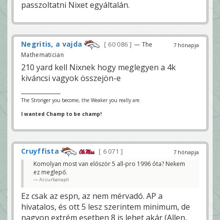
passzoltatni Nixet egyáltalán.
Negritis, a vajda
60 086
— The
7 hónapja
Mathematician
210 yard kell Nixnek hogy meglegyen a 4k
kiváncsi vagyok összejön-e
The Stronger you become, the Weaker you really are.
I wanted Champ to be champ!
Cruyffista
6 071
7 hónapja
Komolyan most van először 5 all-pro 1996 óta? Nekem
ez meglepő.
Assurbanapli
Ez csak az espn, az nem mérvadó. AP a
hivatalos, és ott 5 lesz szerintem minimum, de
nagyon extrém esetben 8 is lehet akár (Allen,