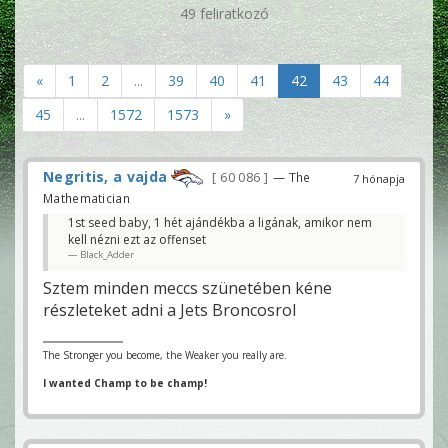
49 feliratkozó
«
1
2
...
39
40
41
42
43
44
45
...
1572
1573
»
Negritis, a vajda
60 086
— The
7 hónapja
Mathematician
1st seed baby, 1 hét ajándékba a ligának, amikor nem
kell nézni ezt az offenset
Black_Adder
Sztem minden meccs szünetében kéne
részleteket adni a Jets Broncosrol
The Stronger you become, the Weaker you really are.
I wanted Champ to be champ!