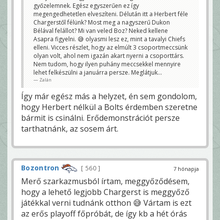
győzelemnek. Egész egyszerűen ez így
megengedhetetlen elveszíteni. Délután itt a Herbert féle
Chargerstől félünk? Most meg a nagyszerű Dukon
Bélával felállot? Mi van veled Boz? Neked kellene
Asapra figyelni. 😅 olyasmi lesz ez, mint a tavalyi Chiefs
elleni. Vicces részlet, hogy az elmúlt 3 csoportmeccsünk
olyan volt, ahol nem igazán akart nyerni a csoporttárs.
Nem tudom, hogy ilyen puhány meccsekkel mennyire
lehet felkészülni a januárra persze. Meglátjuk...
Zalán
Így már egész más a helyzet, én sem gondolom,
hogy Herbert nélkül a Bolts érdemben szeretne
bármit is csinálni. Erődemonstrációt persze
tarthatnánk, az sosem árt.
Bozontron
560
7 hónapja
Merő szarkazmusból írtam, meggyőződésem,
hogy a lehető legjobb Chargerst is meggyőző
játékkal verni tudnánk otthon 😅 Vártam is ezt
az erős playoff főpróbát, de így kb a hét órás