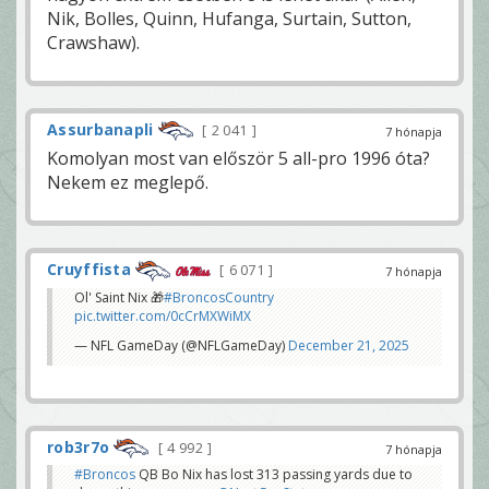
Nik, Bolles, Quinn, Hufanga, Surtain, Sutton,
Crawshaw).
Assurbanapli
2 041
7 hónapja
Komolyan most van először 5 all-pro 1996 óta?
Nekem ez meglepő.
Cruyffista
6 071
7 hónapja
Ol' Saint Nix 🎁
#BroncosCountry
pic.twitter.com/0cCrMXWiMX
— NFL GameDay (@NFLGameDay)
December 21, 2025
rob3r7o
4 992
7 hónapja
#Broncos
QB Bo Nix has lost 313 passing yards due to