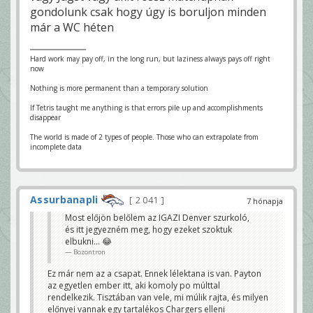
gondolunk csak hogy úgy is boruljon minden
már a WC héten
Hard work may pay off, in the long run, but laziness always pays off right
now
Nothing is more permanent than a temporary solution
If Tetris taught me anything is that errors pile up and accomplishments
disappear
The world is made of 2 types of people. Those who can extrapolate from
incomplete data
Assurbanapli
2 041
7 hónapja
Most előjön belőlem az IGAZI Denver szurkoló,
és itt jegyezném meg, hogy ezeket szoktuk
elbukni… 😂
Bozontron
Ez már nem az a csapat. Ennek lélektana is van. Payton
az egyetlen ember itt, aki komoly po múlttal
rendelkezik. Tisztában van vele, mi múlik rajta, és milyen
előnyei vannak egy tartalékos Chargers elleni