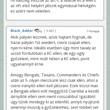
mi valszeg visszük az afc-t. a seattle és a 49ers
az nfc első helyért játszik egymással hétvégén.
ez azért nem véletlen.
Black_Adder
9 483
7 hónapja
Akik pályán lesznek, azok hajtani fognak, de
hazai pályán 1st seedért, csere csapat ellen,
nyerni kéne. Ideális esetben úgy mint tavaly az
uccsó fordulóban a KC ellen, de egy ugly
győzelem, mint múlt héten a KC ellen, pont
ugyanannyit érne.
Amúgy Bengals, Texans, Commanders és Chiefs
után az 5. olyan meccsünk lesz csak idén, ahol a
csere irányító ellen kell játszani. Ezek közül max
a Bengals elleni volt meggyőző Cserébe a kezdő
iárnyítók ellen sem ment rosszabbul. Igazából
úgy tűnik mindegy ki az ellenfél, annyit nyújtunk
amennyi muszáj a győzelemhez, sem többet set