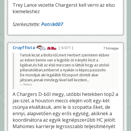
Trey Lance vezette Chargerst kell verni az elso
kiemeleshez
Szerkesztette:
Patrik007
Cruyffista
6 071
7 hónapja
Tartok kicsit a Bolts-tól,mert Herbert szerintem ebben
az évben benne van a legjobb öt irányító közt a
ligában,és hát az első meccsen is láttuk hogy az utolsó
pillanatokban,emberrel a nyakán is képes passzolni.
De mondjuk aki legalább főcsoport döntőt akar
játszani,annak mindegy kivel kell kezdeni...
Foresz
A Chargers D-ből megy, utóbbi hetekben top2 a
jax-szel, a houston meccs elején volt egy-két
csúnya elváltásuk, ami le is szopatta őket, de
ennyi, alapvetően egy erős egység, akiknek a
koordinátora az egyik legnépszerűbb HC jelölt.
Mahomes karrierje legrosszabb teljesítményét