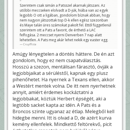
Szerintem csak simán a Patsszel akarnak játszani. Az
utóbbi meccseken elolvadt a D-jük, hiába van az egyik
legjobb O ott a ligában, gondolom bíznak abban, hogy
nem nagyon játszottak top D-k ellen egész szezonban
és Maye talán üres számokat pakolt fel. Ettől függetlenül
szerintem ott a Pats a favorit, de érthető a LAC
felfogása. 2 meccset nyerni Denverben 7 nap alatt
lehetetlen. A Pats meg akár lehet nekik egy easter egg.
Cruyffista
Amúgy lényegtelen a döntés háttere. De én azt
gondolom, hogy ez nem csapatválasztás.
Hosszú a szezon, mentálisan fárasztó, óvják a
legjobbjaikat a sérüléstől, kapnak egy plusz
pihenőhetet. Ha nyernek a Texans ellen, akkor
a Westért mentek volna. De itt nem nyerhetnek
annyit, amiért érdemes kockáztatni a
legjobbakat, köztük Herbert épségét, aki a
legtöbb sacket kapta az idén. A Pats és a
Broncos szinte ugyanaz az étlap. Melegből kell
hidegbe menni. Itt is olvad a D, de azért kurva
kemény ellenfelek. Mindkettő feltörekvő, picit