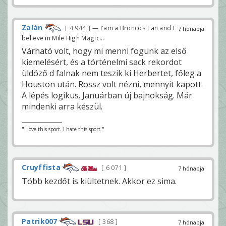
Zalán
4 944
— I'am a Broncos Fan and I
7 hónapja
believe in Mile High Magic...
Várható volt, hogy mi menni fogunk az első
kiemelésért, és a történelmi sack rekordot
üldöző d falnak nem teszik ki Herbertet, főleg a
Houston után. Rossz volt nézni, mennyit kapott.
A lépés logikus. Januárban új bajnokság. Már
mindenki arra készül.
"I love this sport. I hate this sport."
Cruyffista
6 071
7 hónapja
Több kezdőt is kiültetnek. Akkor ez sima.
Patrik007
368
7 hónapja