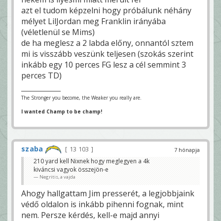
azt el tudom képzelni hogy próbálunk néhány
mélyet LilJordan meg Franklin irányába
(véletlenül se Mims)
de ha meglesz a 2 labda előny, onnantól sztem
mi is visszább veszünk teljesen (szokás szerint
inkább egy 10 perces FG lesz a cél semmint 3
perces TD)
The Stronger you become, the Weaker you really are.
I wanted Champ to be champ!
szaba
13 103
7 hónapja
210 yard kell Nixnek hogy meglegyen a 4k
kiváncsi vagyok összejön-e
Negritis, a vajda
Ahogy hallgattam Jim presserét, a legjobbjaink
védő oldalon is inkább pihenni fognak, mint
nem. Persze kérdés, kell-e majd annyi