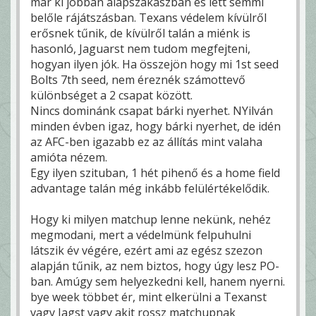
már ki jobban alapszakaszban és lett semmi
belőle rájátszásban. Texans védelem kívülről
erősnek tűnik, de kívülről talán a miénk is
hasonló, Jaguarst nem tudom megfejteni,
hogyan ilyen jók. Ha összejön hogy mi 1st seed
Bolts 7th seed, nem éreznék számottevő
különbséget a 2 csapat között.
Nincs dominánk csapat bárki nyerhet. NYilván
minden évben igaz, hogy bárki nyerhet, de idén
az AFC-ben igazabb ez az állítás mint valaha
amióta nézem.
Egy ilyen szituban, 1 hét pihenő és a home field
advantage talán még inkább felülértékelődik.
Hogy ki milyen matchup lenne nekünk, nehéz
megmodani, mert a védelmünk felpuhulni
látszik év végére, ezért ami az egész szezon
alapján tűnik, az nem biztos, hogy úgy lesz PO-
ban. Amúgy sem helyezkedni kell, hanem nyerni.
bye week többet ér, mint elkerülni a Texanst
vagy Jagst vagy akit rossz matchupnak