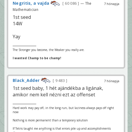
Negritis, a vajda
60 086
— The
7 hónapja
Mathematician
1st seed
14W
Yay
The Stronger you become, the Weaker you really are.
I wanted Champ to be champ!
Black_Adder
9 483
7 hónapja
1st seed baby, 1 hét ajándékba a ligának,
amikor nem kell nézni ezt az offenset
Hard work may pay off, in the long run, but laziness always pays off right
now
Nothing is more permanent than a temporary solution
If Tetris taught me anything is that errors pile up and accomplishments