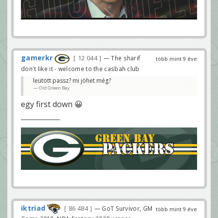
gamerkr
12 044
— The sharif
több mint 9 éve
don't like it - welcome to the casbah club
leütött passz? mi jöhet még?
Old Green Bay
egy first down 😀
iktriad
86 484
— GoT Survivor, GM
több mint 9 éve