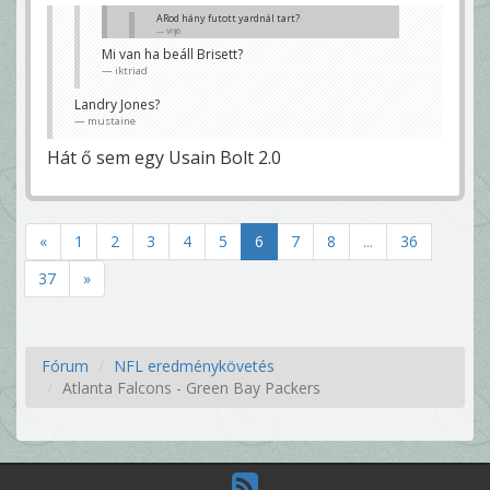
ARod hány futott yardnál tart?
Vrij6
Mi van ha beáll Brisett?
42
iktriad
bár a falcons-nak qb futásoktól nem kell tartania
majd az SB-n
Pep71
Landry Jones?
mustaine
Hát ő sem egy Usain Bolt 2.0
«
1
2
3
4
5
6
7
8
...
36
37
»
Fórum
NFL eredménykövetés
Atlanta Falcons - Green Bay Packers