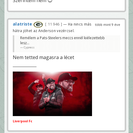
Szerintem nem 😊
alatriste
11 946
— Ha nincs más
több mint 9 éve
hátra jöhet az Anderson vezércsel.
Remélem a Pats-Steelers meccs ennél kiélezettebb
lesz...
Cypress
Nem tetted magasra a lécet
Liverpool Fc