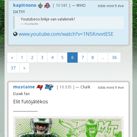
kapitnono
10 581
— WHO
több mint 9 éve
DAT!!!!
Youtubeos linkje van valakinek?
mustaine
www.youtube.com/watch?v=1N5KnvvtESE
«
1
2
3
4
5
6
7
8
...
36
37
»
mustaine
10 335
— Chalk
több mint 9 éve
Dawk fan
Elit futójátékos