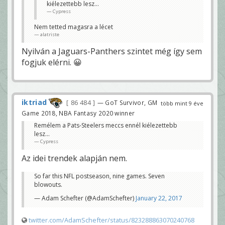
kiélezettebb lesz...
Cypress
Nem tetted magasra a lécet
alatriste
Nyilván a Jaguars-Panthers szintet még így sem
fogjuk elérni. 😀
iktriad
86 484
— GoT Survivor, GM
több mint 9 éve
Game 2018, NBA Fantasy 2020 winner
Remélem a Pats-Steelers meccs ennél kiélezettebb
lesz...
Cypress
Az idei trendek alapján nem.
So far this NFL postseason, nine games. Seven
blowouts.
— Adam Schefter (@AdamSchefter)
January 22, 2017
twitter.com/AdamSchefter/status/823288863070240768