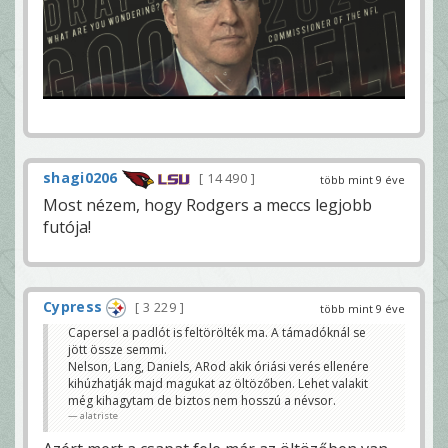
shagi0206
14 490
több mint 9 éve
Most nézem, hogy Rodgers a meccs legjobb
futója!
Cypress
3 229
több mint 9 éve
Capersel a padlót is feltörölték ma. A támadóknál se
jött össze semmi.
Nelson, Lang, Daniels, ARod akik óriási verés ellenére
kihúzhatják majd magukat az öltözőben. Lehet valakit
még kihagytam de biztos nem hosszú a névsor.
alatriste