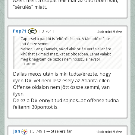
Azért mert a csapat fele már az öltözőben van,
"sérülés" miatt.
Pep71
3 761
több mint 9 éve
Capersel a padlót is feltörölték ma. A támadóknál se
jött össze semmi.
Nelson, Lang, Daniels, ARod akik óriási verés ellenére
kihúzhatják majd magukat az öltözőben. Lehet valakit
még kihagytam de biztos nem hosszú a névsor.
alatriste
Dallas meccs után is mki tudta/érezte, hogy
ilyen D#-vel nem lesz esély az Atlanta ellen...
Offense oldalon nem jött össze semmi, van
ilyen.
De ez a D# ennyit tud sajnos...az offense tudna
feltenni 30pontot is.
Jan
5 749
— Steelers fan
több mint 9 éve