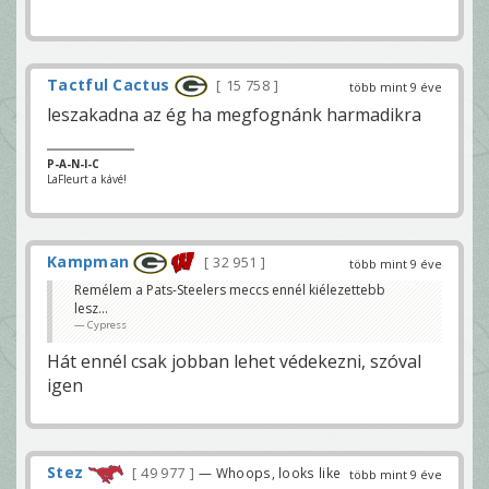
Tactful Cactus
15 758
több mint 9 éve
leszakadna az ég ha megfognánk harmadikra
P-A-N-I-C
LaFleurt a kávé!
Kampman
32 951
több mint 9 éve
Remélem a Pats-Steelers meccs ennél kiélezettebb
lesz...
Cypress
Hát ennél csak jobban lehet védekezni, szóval
igen
Stez
49 977
— Whoops, looks like
több mint 9 éve