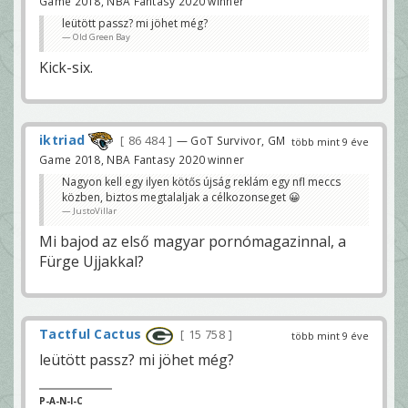
Game 2018, NBA Fantasy 2020 winner
leütött passz? mi jöhet még?
Old Green Bay
Kick-six.
iktriad
86 484
— GoT Survivor, GM
több mint 9 éve
Game 2018, NBA Fantasy 2020 winner
Nagyon kell egy ilyen kötős újság reklám egy nfl meccs
közben, biztos megtalaljak a célkozonseget 😀
JustoVillar
Mi bajod az első magyar pornómagazinnal, a
Fürge Ujjakkal?
Tactful Cactus
15 758
több mint 9 éve
leütött passz? mi jöhet még?
P-A-N-I-C