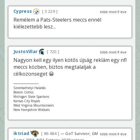
Cypress
3 229
több mint 9 éve
Remélem a Pats-Steelers meccs ennél
kiélezettebb lesz...
JustoVillar
720
több mint 9 éve
Nagyon kell egy ilyen kötős újság reklám egy nfl
meccs közben, biztos megtalaljak a
célkozonseget 😀
Szombathelyi Haladás
Boston Celtics
Michigan State Spartans
Kansas City Royals
West Virginia Mountaineers
New Hampshire Wildcats
iktriad
86 484
— GoT Survivor, GM
több mint 9 éve