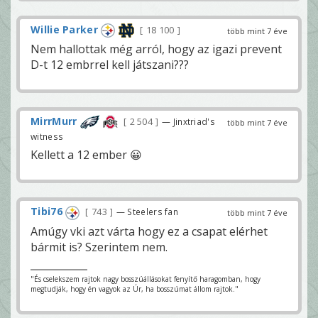
Willie Parker
18 100
több mint 7 éve
Nem hallottak még arról, hogy az igazi prevent
D-t 12 embrrel kell játszani???
MirrMurr
2 504
— Jinxtriad's
több mint 7 éve
witness
Kellett a 12 ember 😀
Tibi76
743
— Steelers fan
több mint 7 éve
Amúgy vki azt várta hogy ez a csapat elérhet
bármit is? Szerintem nem.
"És cselekszem rajtok nagy bosszúállásokat fenyítő haragomban, hogy
megtudják, hogy én vagyok az Úr, ha bosszúmat állom rajtok."