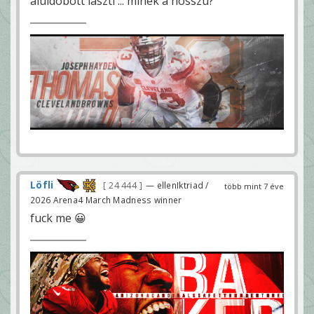
aluldobott laszti ... minek a hosszú?
Löfli
24 444
— ellenIktriad /
több mint 7 éve
2026 Arena4 March Madness winner
fuck me 😀