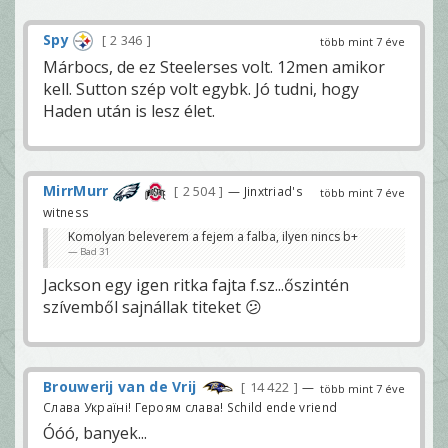
Spy
2 346
több mint 7 éve
Márbocs, de ez Steelerses volt. 12men amikor
kell. Sutton szép volt egybk. Jó tudni, hogy
Haden után is lesz élet.
MirrMurr
2 504
— Jinxtriad's
több mint 7 éve
witness
Komolyan beleverem a fejem a falba, ilyen nincs b+
Bad 31
Jackson egy igen ritka fajta f.sz...őszintén
szívemből sajnállak titeket 😕
Brouwerij van de Vrij
14 422
—
több mint 7 éve
Слава Україні! Героям слава! Schild ende vriend
Óóó, banyek...