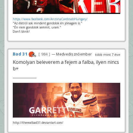
https://www.facebook.com/ArizonaCardinalsHungary/
"Az életről sok mindent gondolok én jómagam is."
"Én nem gondolok semmit, uram."
Don't blink!
Bad 31
984
— Medvedisznóember
több mint 7 éve
Komolyan beleverem a fejem a falba, ilyen nincs
b+
http://therealbad31.deviantart.com/