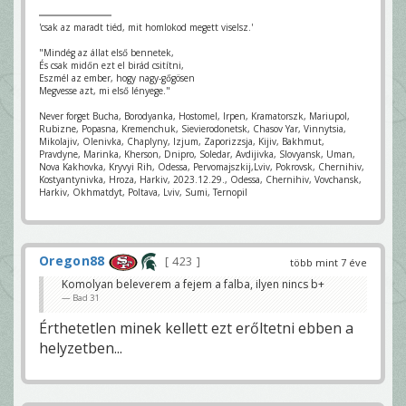
'csak az maradt tiéd, mit homlokod megett viselsz.'
"Mindég az állat első bennetek,
És csak midőn ezt el birád csitítni,
Eszmél az ember, hogy nagy-gőgösen
Megvesse azt, mi első lényege."
Never forget Bucha, Borodyanka, Hostomel, Irpen, Kramatorszk, Mariupol,
Rubizne, Popasna, Kremenchuk, Sievierodonetsk, Chasov Yar, Vinnytsia,
Mikolajiv, Olenivka, Chaplyny, Izjum, Zaporizzsja, Kijiv, Bakhmut,
Pravdyne, Marinka, Kherson, Dnipro, Soledar, Avdijivka, Slovyansk, Uman,
Nova Kakhovka, Kryvyi Rih, Odessa, Pervomajszkij,Lviv, Pokrovsk, Chernihiv,
Kostyantynivka, Hroza, Harkiv, 2023.12.29., Odessa, Chernihiv, Vovchansk,
Harkiv, Okhmatdyt, Poltava, Lviv, Sumi, Ternopil
Oregon88
423
több mint 7 éve
Komolyan beleverem a fejem a falba, ilyen nincs b+
Bad 31
Érthetetlen minek kellett ezt erőltetni ebben a
helyzetben...