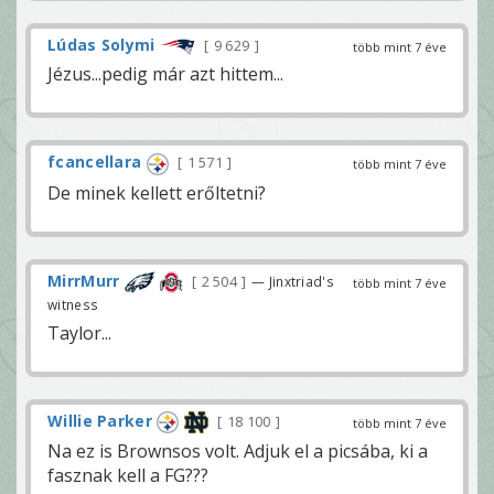
Lúdas Solymi
9 629
több mint 7 éve
Jézus...pedig már azt hittem...
fcancellara
1 571
több mint 7 éve
De minek kellett erőltetni?
MirrMurr
2 504
— Jinxtriad's
több mint 7 éve
witness
Taylor...
Willie Parker
18 100
több mint 7 éve
Na ez is Brownsos volt. Adjuk el a picsába, ki a
fasznak kell a FG???