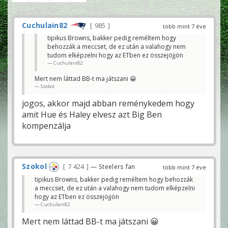
Cuchulain82
985
több mint 7 éve
tipikus Browns, bakker pedig reméltem hogy
behozzák a meccset, de ez után a valahogy nem
tudom elképzelni hogy az ETben ez összejöjjön
Cuchulain82
Mert nem láttad BB-t ma játszani 😀
Szokol
jogos, akkor majd abban reménykedem hogy
amit Hue és Haley elvesz azt Big Ben
kompenzálja
Szokol
7 424
— Steelers fan
több mint 7 éve
tipikus Browns, bakker pedig reméltem hogy behozzák
a meccset, de ez után a valahogy nem tudom elképzelni
hogy az ETben ez összejöjjön
Cuchulain82
Mert nem láttad BB-t ma játszani 😀