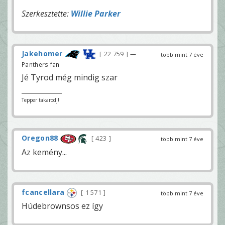
Szerkesztette:
Willie Parker
Jakehomer
22 759
—
több mint 7 éve
Panthers fan
Jé Tyrod még mindig szar
Tepper takarodj!
Oregon88
423
több mint 7 éve
Az kemény...
fcancellara
1 571
több mint 7 éve
Húdebrownsos ez így