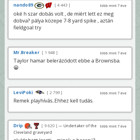
nando89
4 443
több mint 7 éve
oké h szar dobás volt , de miért lett ez meg
dobva? pálya közepe 7-8 yard spike , aztán
fieldgoal try
Mr.Breaker
1 948
több mint 7 éve
Taylor hamar belerázódott ebbe a Brownsba.
😀
LeviPoki
2 799
több mint 7 éve
Remek playhívás..Ehhez kell tudás.
Drip
9 620
— Undertaker of the
több mint 7 éve
Cleveland graveyard