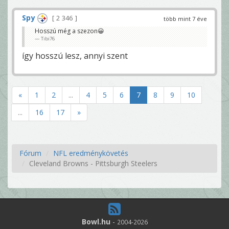
Spy
2 346
több mint 7 éve
Hosszú még a szezon😀
Tibi76
így hosszú lesz, annyi szent
«
1
2
...
4
5
6
7
8
9
10
...
16
17
»
Fórum
NFL eredménykövetés
Cleveland Browns - Pittsburgh Steelers
Bowl.hu
-
2004-2026