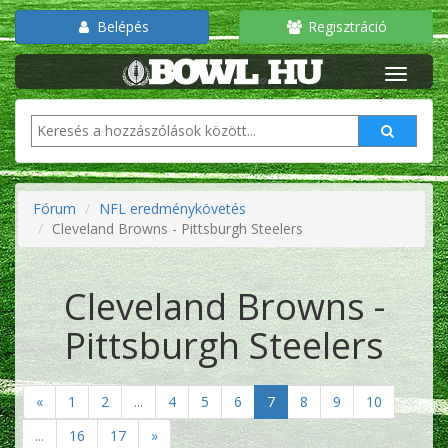
Belépés
Regisztráció
Fórum
NFL eredménykövetés
Cleveland Browns - Pittsburgh Steelers
Cleveland Browns -
Pittsburgh Steelers
«
1
2
...
4
5
6
7
8
9
10
...
16
17
»