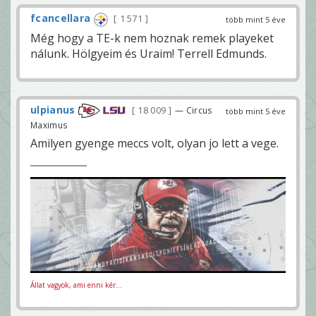
fcancellara
1 571
több mint 5 éve
Még hogy a TE-k nem hoznak remek playeket
nálunk. Hölgyeim és Uraim! Terrell Edmunds.
ulpianus
18 009
— Circus
több mint 5 éve
Maximus
Amilyen gyenge meccs volt, olyan jo lett a vege.
Állat vagyok, ami enni kér...