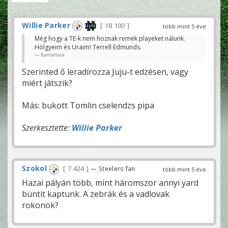
Willie Parker
18 100
több mint 5 éve
Még hogy a TE-k nem hoznak remek playeket nálunk.
Hölgyeim és Uraim! Terrell Edmunds.
fcancellara
Szerinted ő leradírozza Juju-t edzésen, vagy
miért játszik?
Más: bukott Tomlin cselendzs pipa
Szerkesztette:
Willie Parker
Szokol
7 424
— Steelers fan
több mint 5 éve
Hazai pályán több, mint háromszor annyi yard
büntit kaptunk. A zebrák és a vadlovak
rokonok?