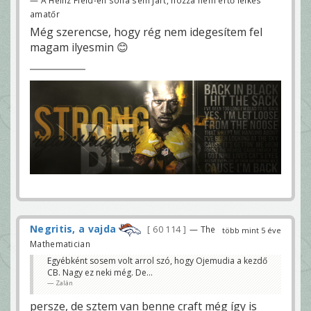
amatőr
Még szerencse, hogy rég nem idegesítem fel
magam ilyesmin 😊
Negritis, a vajda
60 114
— The
több mint 5 éve
Mathematician
Egyébként sosem volt arrol szó, hogy Ojemudia a kezdő
CB. Nagy ez neki még. De...
Zalán
persze, de sztem van benne craft még így is