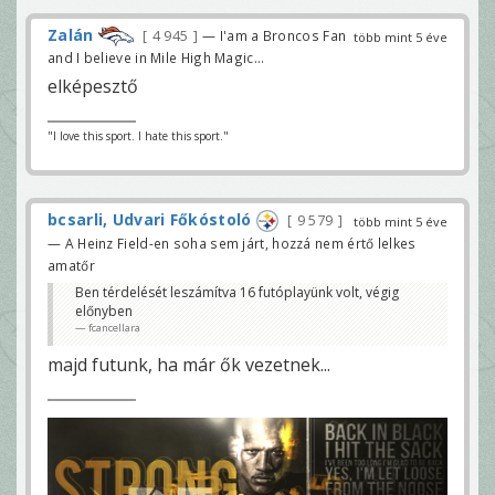
Zalán
4 945
— I'am a Broncos Fan
több mint 5 éve
and I believe in Mile High Magic...
elképesztő
"I love this sport. I hate this sport."
bcsarli, Udvari Főkóstoló
9 579
több mint 5 éve
— A Heinz Field-en soha sem járt, hozzá nem értő lelkes
amatőr
Ben térdelését leszámítva 16 futóplayünk volt, végig
előnyben
fcancellara
majd futunk, ha már ők vezetnek...