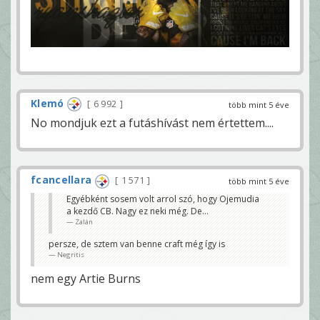
Klemó
6 992
több mint 5 éve
No mondjuk ezt a futáshívást nem értettem....
fcancellara
1 571
több mint 5 éve
Egyébként sosem volt arrol szó, hogy Ojemudia
a kezdő CB. Nagy ez neki még. De...
Zalán
persze, de sztem van benne craft még így is
Negritis
nem egy Artie Burns