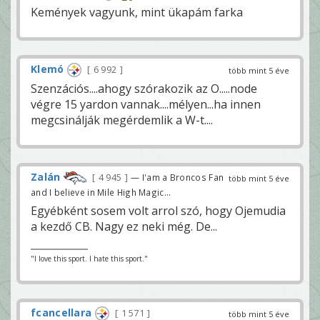
Kemények vagyunk, mint ükapám farka
Klemó
6 992
több mint 5 éve
Szenzációs....ahogy szórakozik az O.....node
végre 15 yardon vannak....mélyen...ha innen
megcsinálják megérdemlik a W-t....
Zalán
4 945
— I'am a Broncos Fan
több mint 5 éve
and I believe in Mile High Magic...
Egyébként sosem volt arrol szó, hogy Ojemudia
a kezdő CB. Nagy ez neki még. De...
"I love this sport. I hate this sport."
fcancellara
1 571
több mint 5 éve