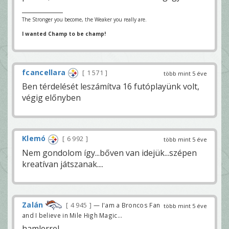
The Stronger you become, the Weaker you really are.
I wanted Champ to be champ!
fcancellara
1 571
több mint 5 éve
Ben térdelését leszámítva 16 futóplayünk volt,
végig előnyben
Klemó
6 992
több mint 5 éve
Nem gondolom így...bőven van idejük...szépen
kreatívan játszanak....
Zalán
4 945
— I'am a Broncos Fan
több mint 5 éve
and I believe in Mile High Magic...
hamlerrel