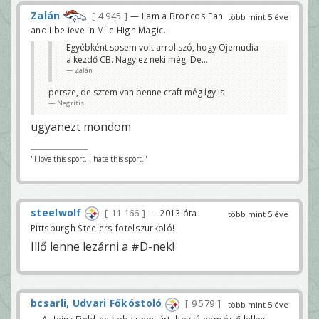
Zalán
4 945
— I'am a Broncos Fan
több mint 5 éve
and I believe in Mile High Magic...
Egyébként sosem volt arrol szó, hogy Ojemudia
a kezdő CB. Nagy ez neki még. De...
Zalán
persze, de sztem van benne craft még így is
Negritis
ugyanezt mondom
"I love this sport. I hate this sport."
steelwolf
11 166
— 2013 óta
több mint 5 éve
Pittsburgh Steelers fotelszurkoló!
Illő lenne lezárni a #D-nek!
bcsarli, Udvari Főkóstoló
9 579
több mint 5 éve
— A Heinz Field-en soha sem járt, hozzá nem értő lelkes