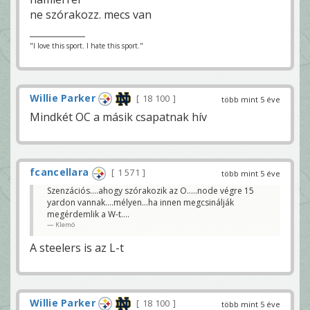
ne szórakozz. mecs van
"I love this sport. I hate this sport."
Willie Parker
18 100
több mint 5 éve
Mindkét OC a másik csapatnak hív
fcancellara
1 571
több mint 5 éve
Szenzációs....ahogy szórakozik az O.....node végre 15
yardon vannak....mélyen...ha innen megcsinálják
megérdemlik a W-t....
Klemó
A steelers is az L-t
Willie Parker
18 100
több mint 5 éve