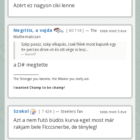
Azért ez nagyon ciki lenne
Negritis, a vajda
60 114
— The
több mint 5 éve
Mathematician
Szép passz, szép elkapás, csak félek most kapunk egy
6+ perces drive-ot és ott vége is lesz...
StormST
a D# megtette
The Stronger you become, the Weaker you really are.
I wanted Champ to be champ!
Szokol
7 424
— Steelers fan
több mint 5 éve
Azt a nem futó büdös kurva eget most már
rakjam bele Ficccsnerbe, de tényleg!