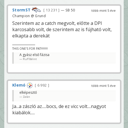
StormST
13 231
— SB 50
több mint 5 éve
Champion @ Grund
Szerintem az a catch megvolt, előtte a DPI
karcosabb volt, de szerintem az is fújható volt,
elkapta a derekát
THIS ONE'S FOR PAT!!!!!!!!
A gyász első fázisa
Ruff Bálint
Klemó
6 992
több mint 5 éve
elképesztő
Zalán
Ja...a zászló az.....bocs, de ez vicc volt....nagyot
kiabálok.....