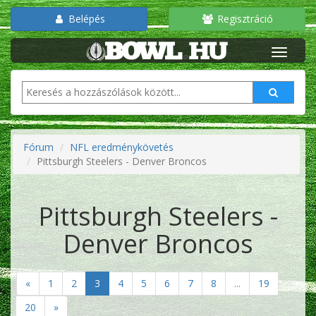
Belépés
Regisztráció
Fórum
NFL eredménykövetés
Pittsburgh Steelers - Denver Broncos
Pittsburgh Steelers -
Denver Broncos
«
1
2
3
4
5
6
7
8
...
19
20
»