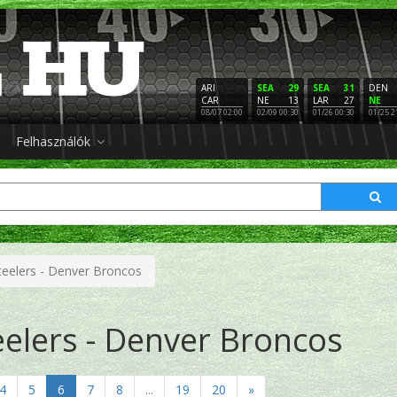
ARI
SEA
29
SEA
31
DEN
CAR
NE
13
LAR
27
NE
08/07 02:00
02/09 00:30
01/26 00:30
01/25 2
Felhasználók
teelers - Denver Broncos
eelers - Denver Broncos
4
5
6
7
8
...
19
20
»