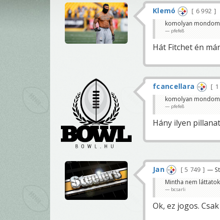
Klemó
6 992
komolyan mondom h
pfefe8
Hát Fitchet én már t
fcancellara
1
komolyan mondom h
pfefe8
Hány ilyen pillanat
Jan
5 749
— St
Mintha nem láttatok
bcsarli
Ok, ez jogos. Csa