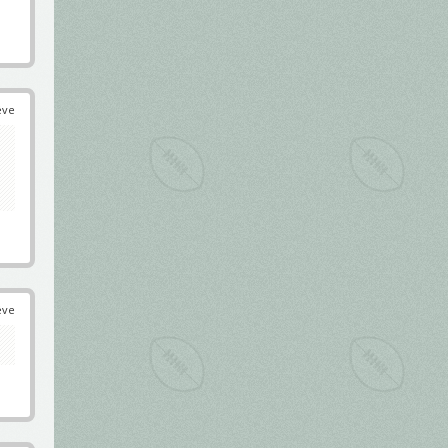
éve
éve