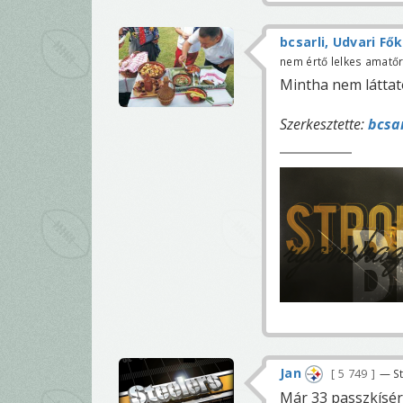
bcsarli, Udvari Fő
nem értő lelkes amatő
Mintha nem láttat
Szerkesztette:
bcsar
Jan
5 749
— St
Már 33 passzkísérl