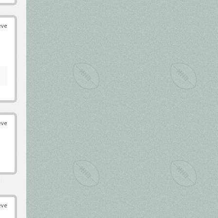
éve
éve
éve