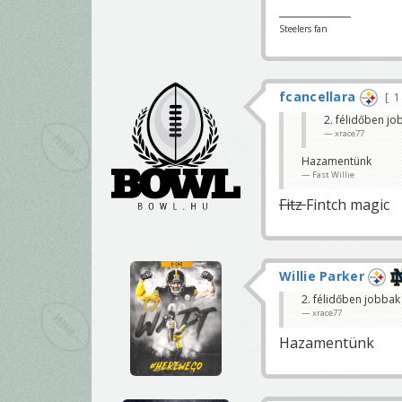
Steelers fan
fcancellara
1
2. félidőben jo
xrace77
Hazamentünk
Fast Willie
Fitz
Fintch magic
Willie Parker
2. félidőben jobbak
xrace77
Hazamentünk