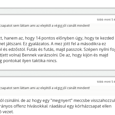
több mint 5 
 csapatot sem láttam ami az elejétől a végig jól csinált mindent!
tt, hanem az, hogy 14 pontos előnyben úgy, hogy te kezded
het játszani. Ez gyalázatos. A mez jött fel a másodikra ez
ól és edzőstöl. Futás és futás, majd passzok. Szépen nyílni fo
et(ett volna) Bennek varázsolni. De az, hogy kijön és majd
 pontokat ilyen taktika nincs.
több mint 5 
 csapatot sem láttam ami az elejétől a végig jól csinált mindent!
jól csinálni. de az hogy egy "megnyert" meccsbe visszahozzu
trányos offenz hívásokkal. ráadásul egy kórházcsapat ellen
ó vezet.