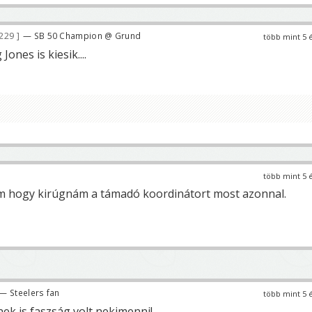
 229
— SB 50 Champion @ Grund
több mint 5 
ones is kiesik....
több mint 5 
hogy kirúgnám a támadó koordinátort most azonnal.
— Steelers fan
több mint 5 
ek is faszság volt nekimenni!