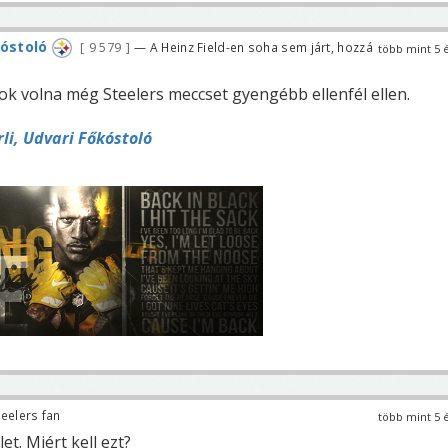
kóstoló
9 579
— A Heinz Field-en soha sem járt, hozzá
több mint 5 
r
ok volna még Steelers meccset gyengébb ellenfél ellen.
li, Udvari Főkóstoló
eelers fan
több mint 5 
et. Miért kell ezt?