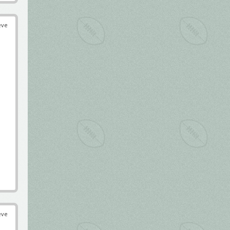
éve
éve