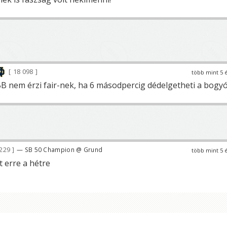
18 098
több mint 5 
BB nem érzi fair-nek, ha 6 másodpercig dédelgetheti a bogy
 229
— SB 50 Champion @ Grund
több mint 5 
 erre a hétre