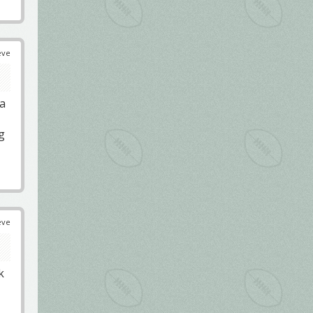
éve
 a
g
éve
k