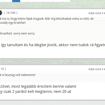
18 098
több mint 5 
 ma is, hogy tökön lőjük magunk. Már rég lehúzhattuk volna a rolót, de
szály egy brainfart
 brainfart, sorry nem sorry
így tanultam és ha idegbe jövök, akkor nem tudok rá figyeln
118
több mint 5 
 is faszság volt nekimenni!
zővel, most legalább éreztem benne valami
y csak 2 yardot kell megtenni, nem 20-at