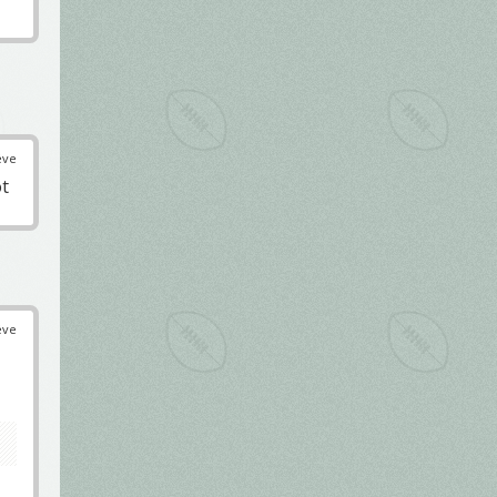
éve
ót
éve