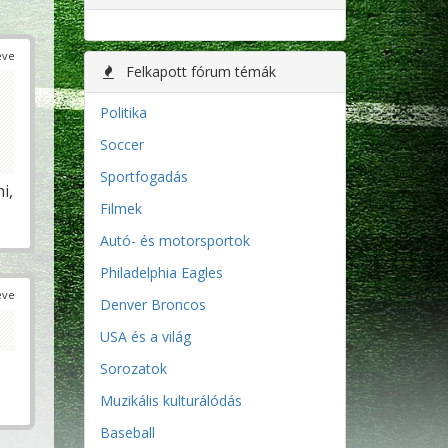
éve
Felkapott fórum témák
Politika
Soccer
Sportfogadás
i,
Filmek
Autó- és motorsportok
Philadelphia Eagles
éve
Denver Broncos
USA és a világ
Sorozatok
Muzikális kulturálódás
Baseball