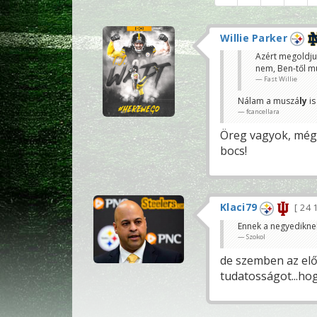
Willie Parker
Azért megoldjuk
nem, Ben-től mu
Fast Willie
Nálam a muszá
ly
is
fcancellara
Öreg vagyok, még 
bocs!
Klaci79
24 
Ennek a negyediknek
Szokol
de szemben az elő
tudatosságot...hog