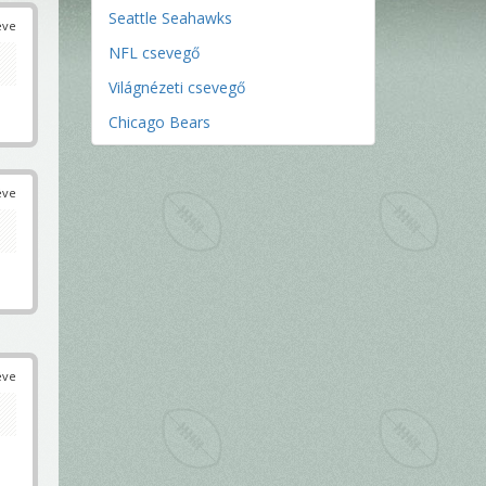
Seattle Seahawks
éve
NFL csevegő
Világnézeti csevegő
Chicago Bears
éve
éve