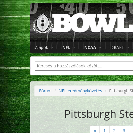
Alapok
NFL
NCAA
DRAFT
Fórum
NFL eredménykövetés
Pittsburgh S
Pittsburgh St
«
1
2
3