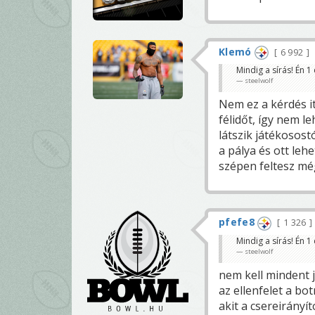
Klemó
6 992
Mindig a sírás! Én 1
steelwolf
Nem ez a kérdés i
félidőt, így nem le
látszik játékosost
a pálya és ott leh
szépen feltesz még
pfefe8
1 326
Mindig a sírás! Én 1
steelwolf
nem kell mindent 
az ellenfelet a bo
akit a csereirányít