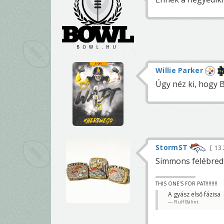
Willie Parker
Úgy néz ki, hogy 
StormST
13
Simmons felébredt
THIS ONE'S FOR PAT!!!!!!!!
A gyász első fázisa
Ruff Bálint