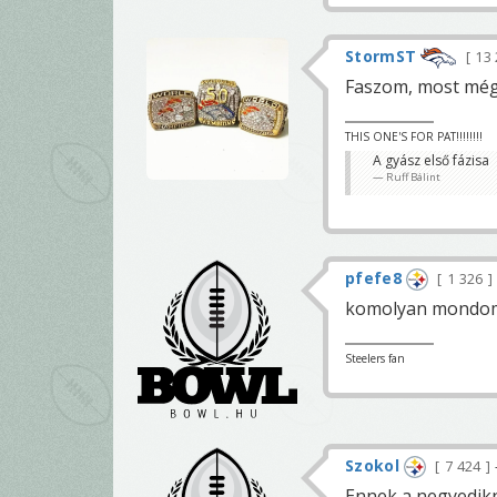
StormST
13
Faszom, most még J
THIS ONE'S FOR PAT!!!!!!!!
A gyász első fázisa
Ruff Bálint
pfefe8
1 326
komolyan mondom 
Steelers fan
Szokol
7 424
Ennek a negyedikn