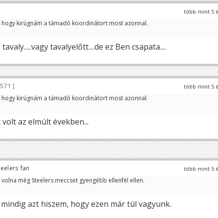
több mint 5 
ogy kirúgnám a támadó koordinátort most azonnal.
avaly.....vagy tavalyelőtt....de ez Ben csapata....
 571
több mint 5 
ogy kirúgnám a támadó koordinátort most azonnal.
 volt az elmúlt években...
eelers fan
több mint 5 
 volna még Steelers meccset gyengébb ellenfél ellen.
k mindig azt hiszem, hogy ezen már túl vagyunk.