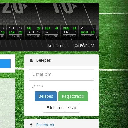
7
CHI
17
NE
28
SEA
41
DEN
33
PIT
6
NE
16
PHI
10
LAR
20
HOU
16
SF
6
BUF
30
HOU
30
LAC
3
SF
1:00
01/19 00:30
01/18 21:00
01/18 02:00
01/17 22:30
01/13 02:15
01/12 02:00
01/11 22:
Archívum
FÓRUM
Belépés
Regisztráció
Elfelejtett jelszó
Facebook