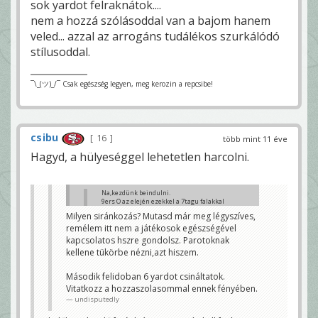
sok yardot felraknátok....
nem a hozzá szólásoddal van a bajom hanem
veled... azzal az arrogáns tudálékos szurkálódó
stílusoddal.
¯\_(ツ)_/¯ Csak egészség legyen, meg kerozin a repcsibe!
csibu
16
több mint 11 éve
Hagyd, a hülyeséggel lehetetlen harcolni.
Na,kezdünk beindulni.
9ers O az elején ezekkel a 7tagu falakkal
meglepte a védelmet,azóta szerintem
Milyen siránkozás? Mutasd már meg légyszíves,
first downjuk se volt.
remélem itt nem a játékosok egészségével
undisputedly
kapcsolatos hszre gondolsz. Parotoknak
megnőtt az arc látom a kezdeti siránkozás után....
kellene tükörbe nézni,azt hiszem.
Josszi
Második felidoban 6 yardot csináltatok.
Vitatkozz a hozzaszolasommal ennek fényében.
undisputedly