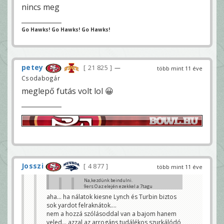
nincs meg
Go Hawks! Go Hawks! Go Hawks!
petey
21 825
—
több mint 11 éve
Csodabogár
meglepő futás volt lol 😀
Josszi
4 877
több mint 11 éve
Na,kezdünk beindulni.
9ers O az elején ezekkel a 7tagu
falakkal meglepte a
aha... ha nálatok kiesne Lynch és Turbin biztos
védelmet,azóta szerintem first
sok yardot felraknátok....
downjuk se volt.
undisputedly
nem a hozzá szólásoddal van a bajom hanem
veled... azzal az arrogáns tudálékos szurkálódó
megnőtt az arc látom a kezdeti