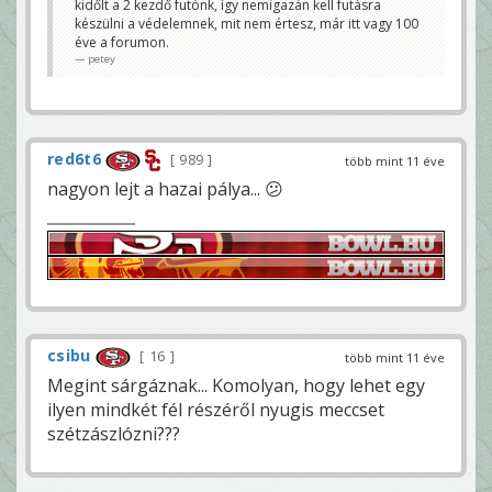
kidőlt a 2 kezdő futónk, így nemigazán kell futásra
készülni a védelemnek, mit nem értesz, már itt vagy 100
éve a forumon.
petey
red6t6
989
több mint 11 éve
nagyon lejt a hazai pálya... 😕
csibu
16
több mint 11 éve
Megint sárgáznak... Komolyan, hogy lehet egy
ilyen mindkét fél részéről nyugis meccset
szétzászlózni???