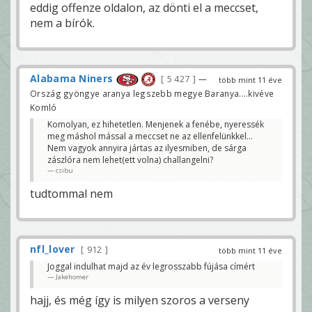
eddig offenze oldalon, az dönti el a meccset,
nem a bírók.
Alabama Niners
5 427
—
több mint 11 éve
Ország gyöngye aranya legszebb megye Baranya....kivéve
Komló
Komolyan, ez hihetetlen. Menjenek a fenébe, nyeressék
meg máshol mással a meccset ne az ellenfelünkkel...
Nem vagyok annyira jártas az ilyesmiben, de sárga
zászlóra nem lehet(ett volna) challangelni?
csibu
tudtommal nem
nfl_lover
912
több mint 11 éve
Joggal indulhat majd az év legrosszabb fújása címért
Jakehomer
hajj, és még így is milyen szoros a verseny