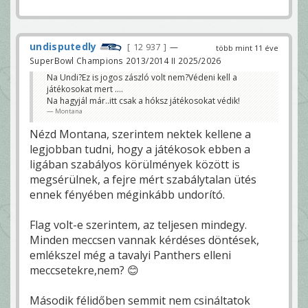
undisputedly
12 937
—
több mint 11 éve
SuperBowl Champions 2013/2014 II 2025/2026
Na Undi?Ez is jogos zászló volt nem?Védeni kell a
játékosokat mert ....
Na hagyjál már..itt csak a hóksz játékosokat védik!
Montana
Nézd Montana, szerintem nektek kellene a
legjobban tudni, hogy a játékosok ebben a
ligában szabályos körülmények között is
megsérülnek, a fejre mért szabálytalan ütés
ennek fényében méginkább undorító.
Flag volt-e szerintem, az teljesen mindegy.
Minden meccsen vannak kérdéses döntések,
emlékszel még a tavalyi Panthers elleni
meccsetekre,nem? 😊
Második félidőben semmit nem csináltatok