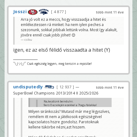
Josszi
4 877
több mint 11 éve
Arra jó volt ez a meccs, hogy visszaadja a hitet és
emlékeztessen rá minket: ha nem iylen peches a
szezonunk, sokkal jobbak lettünk volna. Most így alakult,
jövőre ennél csak jobb jöhet! 😊
csibu
igen, ez az első félidő visszaadta a hitet (Y)
¯\_(ツ)_/¯ Csak egészség legyen, meg kerozin a repcsibe!
undisputedly
12 937
—
több mint 11 éve
SuperBowl Champions 2013/2014 II 2025/2026
Na,kezdünk beindulni.
9ers O az elején ezekkel a 7tagu falakkal
meglepte a védelmet,azóta szerintem
Milyen siránkozás? Mutasd már meg légyszíves,
first downjuk se volt.
remélem itt nem a játékosok egészségével
undisputedly
kapcsolatos hszre gondolsz. Parotoknak
megnőtt az arc látom a kezdeti siránkozás után....
kellene tükörbe nézni,azt hiszem.
Josszi