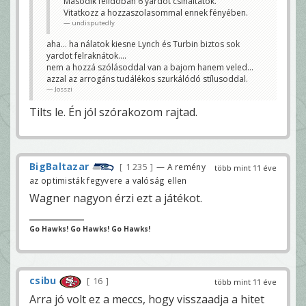
Második felidoban 6 yardot csináltatok.
Vitatkozz a hozzaszolasommal ennek fényében.
undisputedly
aha... ha nálatok kiesne Lynch és Turbin biztos sok
yardot felraknátok....
nem a hozzá szólásoddal van a bajom hanem veled...
azzal az arrogáns tudálékos szurkálódó stílusoddal.
Josszi
Tilts le. Én jól szórakozom rajtad.
BigBaltazar
1 235
— A remény
több mint 11 éve
az optimisták fegyvere a valóság ellen
Wagner nagyon érzi ezt a játékot.
Go Hawks! Go Hawks! Go Hawks!
csibu
16
több mint 11 éve
Arra jó volt ez a meccs, hogy visszaadja a hitet