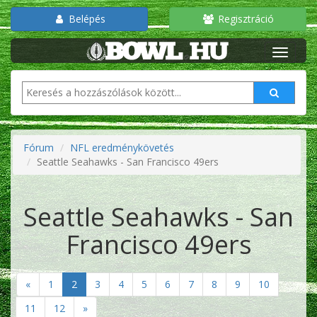
Belépés
Regisztráció
Fórum
NFL eredménykövetés
Seattle Seahawks - San Francisco 49ers
Seattle Seahawks - San
Francisco 49ers
«
1
2
3
4
5
6
7
8
9
10
11
12
»