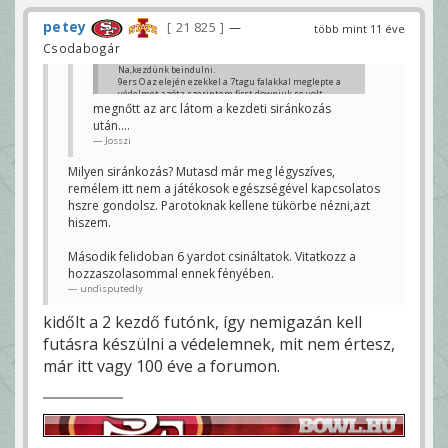
petey
21 825
—
több mint 11 éve
Csodabogár
Na,kezdünk beindulni.
9ers O az elején ezekkel a 7tagu falakkal meglepte a
védelmet,azóta szerintem first downjuk se volt.
megnőtt az arc látom a kezdeti siránkozás
undisputedly
után....
Josszi
Milyen siránkozás? Mutasd már meg légyszíves,
remélem itt nem a játékosok egészségével kapcsolatos
hszre gondolsz. Parotoknak kellene tükörbe nézni,azt
hiszem.
Második felidoban 6 yardot csináltatok. Vitatkozz a
hozzaszolasommal ennek fényében.
undisputedly
kidőlt a 2 kezdő futónk, így nemigazán kell
futásra készülni a védelemnek, mit nem értesz,
már itt vagy 100 éve a forumon.