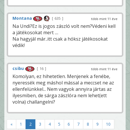
Montana
635
több mint 11 éve
Na Undi?Ez is jogos zászló volt nem?Védeni kell
a játékosokat mert ....
Na hagyjál már..itt csak a hóksz játékosokat
védik!
csibu
16
több mint 11 éve
Komolyan, ez hihetetlen. Menjenek a fenébe,
nyeressék meg máshol mással a meccset ne az
ellenfelünkkel... Nem vagyok annyira jártas az
ilyesmiben, de sárga zászlóra nem lehet(ett
volna) challangelni?
«
1
2
3
4
5
6
7
8
9
10