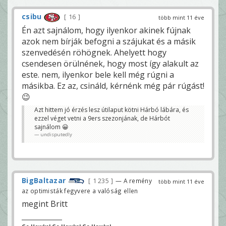
csibu
16
több mint 11 éve
Én azt sajnálom, hogy ilyenkor akinek fújnak
azok nem bírják befogni a szájukat és a másik
szenvedésén röhögnek. Ahelyett hogy
csendesen örülnének, hogy most így alakult az
este. nem, ilyenkor bele kell még rúgni a
másikba. Ez az, csináld, kérnénk még pár rúgást!
😉
Azt hittem jó érzés lesz útilaput kötni Hárbó lábára, és
ezzel véget vetni a 9ers szezonjának, de Hárbót
sajnálom 😀
undisputedly
BigBaltazar
1 235
— A remény
több mint 11 éve
az optimisták fegyvere a valóság ellen
megint Britt