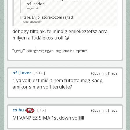
siránkozás után....
stílusoddal.
Josszi
Josszi
Milyen siránkozás? Mutasd már meg légyszíves,
Tilts le. Én jól szórakozom rajtad.
remélem itt nem a játékosok egészségével
kapcsolatos hszre gondolsz. Parotoknak kellene
undisputedly
tükörbe nézni,azt hiszem.
dehogy tiltalak, te mindig emlékeztetsz arra
Második felidoban 6 yardot csináltatok. Vitatkozz a
hozzaszolasommal ennek fényében.
milyen a tudálékos troll 😀
undisputedly
¯\_(ツ)_/¯ Csak egészség legyen, meg kerozin a repcsibe!
nfl_lover
912
több mint 11 éve
1 yd volt, ezt miért nem futotta meg Kaep,
amikor simán volt területe?
csibu
16
több mint 11 éve
MI VAN? EZ SIMA 1st down volt!!!!