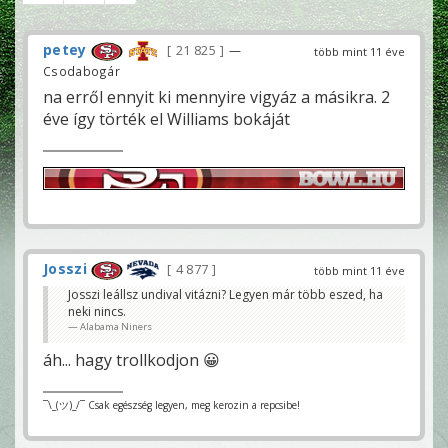
petey
21 825
—
több mint 11 éve
Csodabogár
na erről ennyit ki mennyire vigyáz a másikra. 2
éve így törték el Williams bokáját
Josszi
4 877
több mint 11 éve
Josszi leállsz undival vitázni? Legyen már több eszed, ha
neki nincs.
Alabama Niners
áh... hagy trollkodjon 😀
¯\_(ツ)_/¯ Csak egészség legyen, meg kerozin a repcsibe!