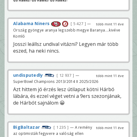
Go Hawks! Go Hawks! Go Hawks!
Alabama Niners
5 427
—
több mint 11 éve
Ország gyöngye aranya legszebb megye Baranya....kivéve
Komló
Josszi leállsz undival vitázni? Legyen már több
eszed, ha neki nincs.
undisputedly
12 937
—
több mint 11 éve
SuperBowl Champions 2013/2014 II 2025/2026
Azt hittem jó érzés lesz útilaput kötni Hárbó
lábára, és ezzel véget vetni a 9ers szezonjának,
de Hárbót sajnálom 😀
BigBaltazar
1 235
— A remény
több mint 11 éve
az optimisták fegyvere a valóság ellen