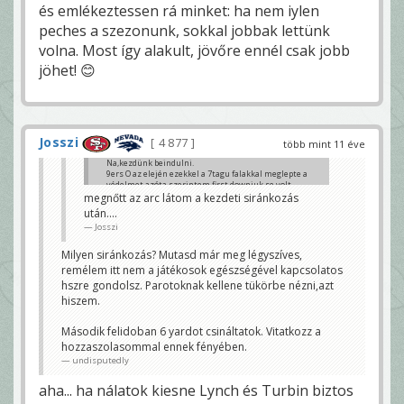
és emlékeztessen rá minket: ha nem iylen
peches a szezonunk, sokkal jobbak lettünk
volna. Most így alakult, jövőre ennél csak jobb
jöhet! 😊
Josszi
4 877
több mint 11 éve
Na,kezdünk beindulni.
9ers O az elején ezekkel a 7tagu falakkal meglepte a
védelmet,azóta szerintem first downjuk se volt.
megnőtt az arc látom a kezdeti siránkozás
undisputedly
után....
Josszi
Milyen siránkozás? Mutasd már meg légyszíves,
remélem itt nem a játékosok egészségével kapcsolatos
hszre gondolsz. Parotoknak kellene tükörbe nézni,azt
hiszem.
Második felidoban 6 yardot csináltatok. Vitatkozz a
hozzaszolasommal ennek fényében.
undisputedly
aha... ha nálatok kiesne Lynch és Turbin biztos