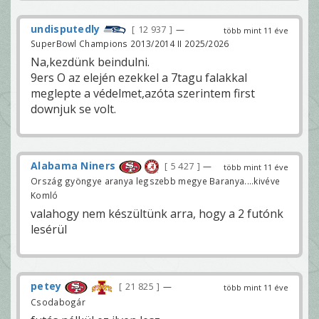
undisputedly
12 937
—
több mint 11 éve
SuperBowl Champions 2013/2014 II 2025/2026
Na,kezdünk beindulni.
9ers O az elején ezekkel a 7tagu falakkal
meglepte a védelmet,azóta szerintem first
downjuk se volt.
Alabama Niners
5 427
—
több mint 11 éve
Ország gyöngye aranya legszebb megye Baranya....kivéve
Komló
valahogy nem készültünk arra, hogy a 2 futónk
lesérül
petey
21 825
—
több mint 11 éve
Csodabogár