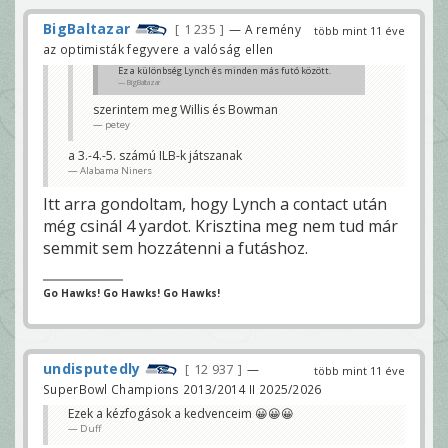
BigBaltazar
1 235
— A remény
több mint 11 éve
az optimisták fegyvere a valóság ellen
Ez a különbség Lynch és minden más futó között.
BigBaltazar
szerintem meg Willis és Bowman
petey
a 3.-4.-5. számú ILB-k játszanak
Alabama Niners
Itt arra gondoltam, hogy Lynch a contact után
még csinál 4 yardot. Krisztina meg nem tud már
semmit sem hozzátenni a futáshoz.
Go Hawks! Go Hawks! Go Hawks!
undisputedly
12 937
—
több mint 11 éve
SuperBowl Champions 2013/2014 II 2025/2026
Ezek a kézfogások a kedvenceim 😀😀😀
Duff