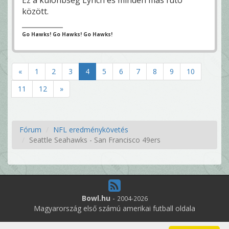
Ez a különbség Lynch és minden más futó
között.
Go Hawks! Go Hawks! Go Hawks!
«
1
2
3
4
5
6
7
8
9
10
11
12
»
Fórum
NFL eredménykövetés
Seattle Seahawks - San Francisco 49ers
Bowl.hu
-
2004-2026
Magyarország első számú amerikai futball oldala
12
online felhasználó