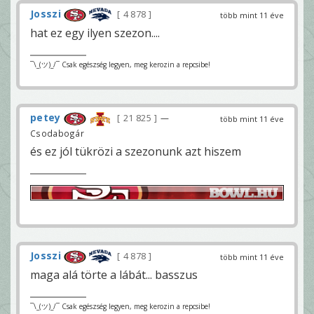
Josszi
4 878
több mint 11 éve
hat ez egy ilyen szezon....
¯\_(ツ)_/¯ Csak egészség legyen, meg kerozin a repcsibe!
petey
21 825
—
több mint 11 éve
Csodabogár
és ez jól tükrözi a szezonunk azt hiszem
Josszi
4 878
több mint 11 éve
maga alá törte a lábát... basszus
¯\_(ツ)_/¯ Csak egészség legyen, meg kerozin a repcsibe!