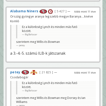
Alabama Niners
5 427
—
több mint 11 éve
Ország gyöngye aranya legszebb megye Baranya....kivéve
Komló
Ez a különbség Lynch és minden más futó
között.
BigBaltazar
szerintem meg Willis és Bowman
petey
a 3.-4.-5. számú ILB-k játszanak
petey
21 825
—
több mint 11 éve
Csodabogár
Ez a különbség Lynch és minden más futó
között.
BigBaltazar
szerintem meg Willis és Bowman meg Dorsey és Ian
Williams
petey