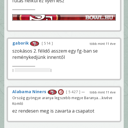
futás nélkül ez ilyen lesz
gaborik
514
több mint 11 éve
szokásos 2. félidő asszem egy fg-ban se
reménykedjünk innentől
|
nincs itt semmi beszoptad
|
Alabama Niners
5 427
—
több mint 11 éve
Ország gyöngye aranya legszebb megye Baranya....kivéve
Komló
ez rendesen meg is zavarta a csapatot