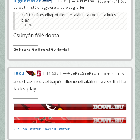
BigBaltazar
1 235
— A remény
több mint 11 éve
az optimisták fegyvere a valóság ellen
azért az üres elkapót illene eltalálni... az volt itt a kulcs
play.
Fucu
Csúnyán főlé dobta
Go Hawks! Go Hawks! Go Hawks!
Fucu
11 633
— #BeRedSeeRed
több mint 11 éve
azért az üres elkapót illene eltalálni... az volt itt a
kulcs play.
Fucu on Twitter
,
Bowl.hu Twitter