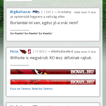
BigBaltazar
1 235
— A remény
több mint 11 éve
az optimisták fegyvere a valóság ellen
Borlandal mi van, egész jó a srác nem?
Go Hawks! Go Hawks! Go Hawks!
Fucu
11 633
— #BeRedSeeRed
több mint 11 éve
Wilhoite is megsérült. KO lesz. átfutnak rajtuk.
Fucu on Twitter
,
Bowl.hu Twitter