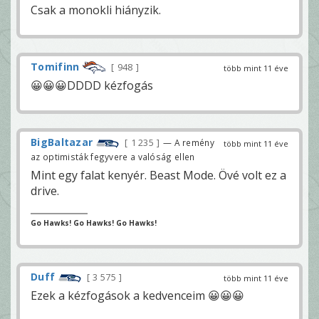
Csak a monokli hiányzik.
Tomifinn
948
több mint 11 éve
😀😀😀DDDD kézfogás
BigBaltazar
1 235
— A remény
több mint 11 éve
az optimisták fegyvere a valóság ellen
Mint egy falat kenyér. Beast Mode. Övé volt ez a
drive.
Go Hawks! Go Hawks! Go Hawks!
Duff
3 575
több mint 11 éve
Ezek a kézfogások a kedvenceim 😀😀😀