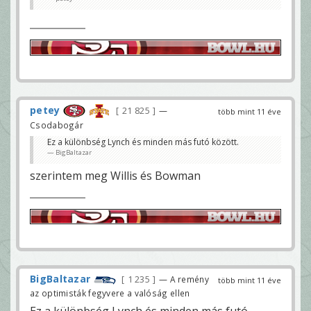
petey
21 825
—
több mint 11 éve
Csodabogár
Ez a különbség Lynch és minden más futó között.
BigBaltazar
szerintem meg Willis és Bowman
BigBaltazar
1 235
— A remény
több mint 11 éve
az optimisták fegyvere a valóság ellen