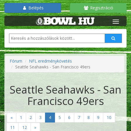
Belépés
Regisztráció
Fórum
NFL eredménykövetés
Seattle Seahawks - San Francisco 49ers
Seattle Seahawks - San
Francisco 49ers
«
1
2
3
4
5
6
7
8
9
10
11
12
»