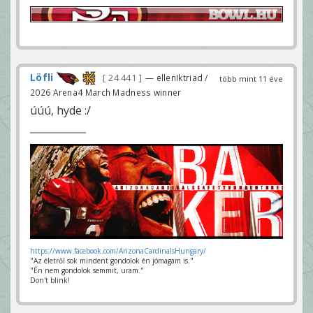
Löfli
24 441
— ellenIktriad /
több mint 11 éve
2026 Arena4 March Madness winner
úúú, hyde :/
https://www.facebook.com/ArizonaCardinalsHungary/
"Az életről sok mindent gondolok én jómagam is."
"Én nem gondolok semmit, uram."
Don't blink!