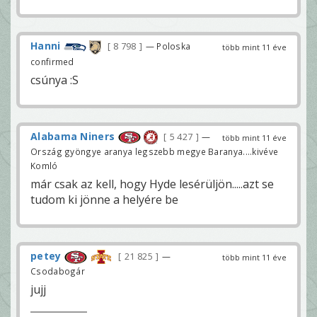
Hanni
8 798
— Poloska
több mint 11 éve
confirmed
csúnya :S
Alabama Niners
5 427
—
több mint 11 éve
Ország gyöngye aranya legszebb megye Baranya....kivéve
Komló
már csak az kell, hogy Hyde lesérüljön.....azt se
tudom ki jönne a helyére be
petey
21 825
—
több mint 11 éve
Csodabogár
jujj