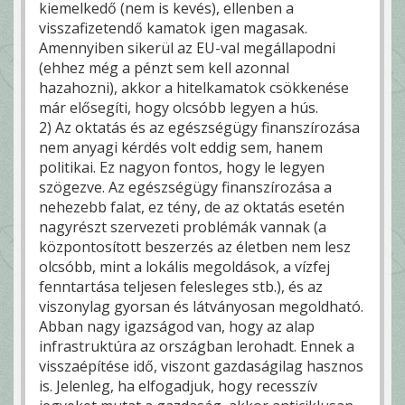
kiemelkedő (nem is kevés), ellenben a
visszafizetendő kamatok igen magasak.
Amennyiben sikerül az EU-val megállapodni
(ehhez még a pénzt sem kell azonnal
hazahozni), akkor a hitelkamatok csökkenése
már elősegíti, hogy olcsóbb legyen a hús.
2) Az oktatás és az egészségügy finanszírozása
nem anyagi kérdés volt eddig sem, hanem
politikai. Ez nagyon fontos, hogy le legyen
szögezve. Az egészségügy finanszírozása a
nehezebb falat, ez tény, de az oktatás esetén
nagyrészt szervezeti problémák vannak (a
központosított beszerzés az életben nem lesz
olcsóbb, mint a lokális megoldások, a vízfej
fenntartása teljesen felesleges stb.), és az
viszonylag gyorsan és látványosan megoldható.
Abban nagy igazságod van, hogy az alap
infrastruktúra az országban lerohadt. Ennek a
visszaépítése idő, viszont gazdaságilag hasznos
is. Jelenleg, ha elfogadjuk, hogy recesszív