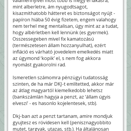
valamennyivel most több is megy el lakásra,
mint alberletre, ám nyugodtsagot,
kisazmithatobb hátteret es biztonságot nyújt -
papíron hiába 50 évig fizetem, engem valahogy
nem terhel meg mentalisan, úgy mint az a tudat,
hogy albérletben kell lennünk (es gyermek).
Osszessegeben mivel fix kamatozású
(természetesen állam hozzanyulhat), ezért
infláció es várható jovedelem emelkedés miatt
az úgymond ‘kopik’ el, s nem fog akkora
nyomást gyakorolni rad.
Ismeretlen számomra pénzügyi tudatosság
szinten, de ha már DKJ-t említetted, akkor már
az átlag magyartól kiemelkedobb lehetsz
(bankszámlán hagyja a penzt, az ‘állam úgyis
elveszi’ - es hasonlo kojelentesek, stb).
Dkj-ban azt a penzt tartanam, amire mondjuk
gyujtesz es rövidesen kell (penisznagyobbito
mutet, targyak, utazas, stb.). Ha általánosan