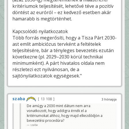
kritériumok teljesítését, lehetővé téve a pozitív
döntést az euróról – ez kedvező esetben akár
hamarabb is megtörténhet.
Kapcsolódó nyilatkozatok
Több forrás megerősíti, hogy a Tisza Párt 2030-
ast említ ambiciózus tervként a feltételek
teljesítésére, bár a tényleges bevezetés ezután
következne (pl. 2029–2030 körül technikai
minimumként). A párt hivatalos oldala nem
részletezi ezt nyilvánosan, de a
sajtónyilatkozatok egységesek."
szaba
13 108
3 hónapja
De amúgy a 2030 mint dátum nem arra
vonatkozott, hogy addigra érnék el a
kritériumokat ahhoz, hogy majd elkezdődjön a
bevezetési procedúra?
szaba