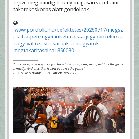
rejtve meg mindig torony magasan vezet amit
takarekoskodas alatt gondolnak.
www.portfolio.hu/befektetes/20260717/megsz
olalt-a-penzugyminiszter-es-a-jegybankelnok-
nagy-valtozast-akarnak-a-magyarok-
megtakaritasainal-850080
“Uhm, we’re, to win games you have to win the game, umm, not lose the game…
honestly. And that, that is how you lose the game.”
- HC Mike McDaniel, L vs. Patriots, week 2 -
-------------------------------------------------------------------