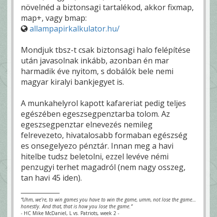
növelnéd a biztonsagi tartalékod, akkor fixmap,
map+, vagy bmap:
allampapirkalkulator.hu/
Mondjuk tbsz-t csak biztonsagi halo felépítése
után javasolnak inkább, azonban én mar
harmadik éve nyitom, s dobálók bele nemi
magyar kiralyi bankjegyet is.
A munkahelyrol kapott kafareriat pedig teljes
egészében egeszsegpenztarba tolom. Az
egeszsegpenztar elnevezés nemileg
felrevezeto, hivatalosabb formaban egészség
es onsegelyezo pénztár. Innan meg a havi
hitelbe tudsz beletolni, ezzel levéve némi
penzugyi terhet magadról (nem nagy osszeg,
tan havi 45 iden).
“Uhm, we’re, to win games you have to win the game, umm, not lose the game…
honestly. And that, that is how you lose the game.”
- HC Mike McDaniel, L vs. Patriots, week 2 -