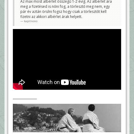
Az max most albérlet összegű 1-2 évig. Az albérlet ára
meg a fizetésed is nőni fog, a törlesztő meg nem, egy
pár év aztán örülni fogsz hogy csak a törlesztőt kell
fizetni az akkori albérlet árak helyett.
kapitnono