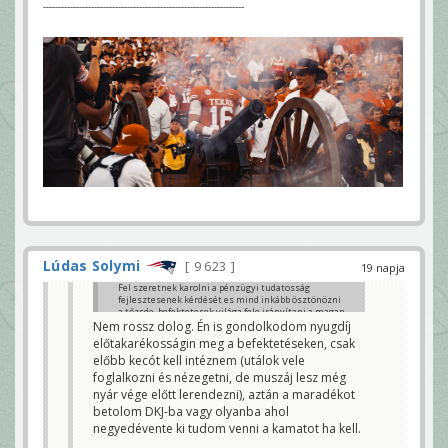
-------------------------------------------------------------------
Lúdas Solymi
9 623
19 napja
Fel szeretnek karolni a pénzügyi tudatosság
fejlesztesenek kérdését es mind inkább ösztönözni
a tőzsde, befektetesek világa fele irányítani a magan
embereket is. Ra is fér tarsadalmunkra, a párna
Nem rossz dolog. Én is gondolkodom nyugdíj
huzatban vagy szekrény fiókban a konyhai
előtakarékosságin meg a befektetéseken, csak
torlokendo alá rejtve meg mindig torony magasan
előbb kecót kell intéznem (utálok vele
vezet amit takarekoskodas alatt gondolnak.
foglalkozni és nézegetni, de muszáj lesz még
nyár vége előtt lerendezni), aztán a maradékot
www.portfolio.hu/befektetes/20260717/megszolalt-
a-penzugyminiszter-es-a-jegybankelnok-nagy-
betolom DKJ-ba vagy olyanba ahol
valtozast-akarnak-a-magyarok-megtakaritasainal-
negyedévente ki tudom venni a kamatot ha kell.
850080
Ventura