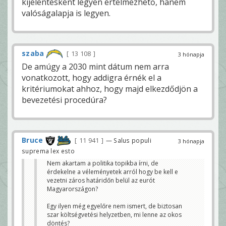
kijelentésként legyen értelmezhető, hanem
valóságalapja is legyen.
szaba
13 108
3 hónapja
De amúgy a 2030 mint dátum nem arra
vonatkozott, hogy addigra érnék el a
kritériumokat ahhoz, hogy majd elkezdődjön a
bevezetési procedúra?
Bruce
11 941
— Salus populi
3 hónapja
suprema lex esto
Nem akartam a politika topikba írni, de
érdekelne a véleményetek arról hogy be kell e
vezetni záros határidőn belül az eurót
Magyarországon?
Egy ilyen még egyelőre nem ismert, de biztosan
szar költségvetési helyzetben, mi lenne az okos
döntés?