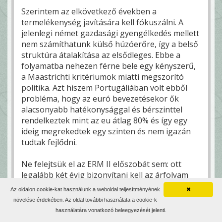
Szerintem az elkövetkező években a
termelékenység javítására kell fókuszálni. A
jelenlegi német gazdasági gyengélkedés mellett
nem számíthatunk külső húzóerőre, így a belső
struktúra átalakítása az elsődleges. Ebbe a
folyamatba nehezen férne bele egy kényszerű,
a Maastrichti kritériumok miatti megszorító
politika. Azt hiszem Portugáliában volt ebből
probléma, hogy az euró bevezetésekor ők
alacsonyabb hatékonysággal és bérszinttel
rendelkeztek mint az eu átlag 80% és így egy
ideig megrekedtek egy szinten és nem igazán
tudtak fejlődni.
Ne felejtsük el az ERM II előszobát sem: ott
legalább két évig bizonyítani kell az árfolyam
stabilitását, amihez egy már eleve egészséges,
Az oldalon cookie-kat használunk a weboldal teljesítményének
✖
sokkhatásoknak ellenálló gazdaság kell. Én
növelése érdekében. Az oldal további használata a cookie-k
most azt mondom, hogy a 2033-34 lehetne a
használatára vonatkozó beleegyezését jelenti.
legkorábbi reális céldátum, ami elegendő időt