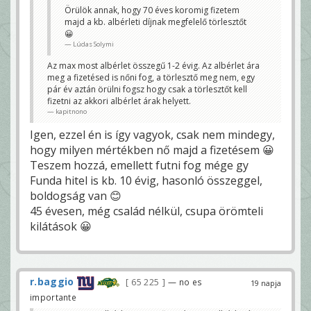
Örülök annak, hogy 70 éves koromig fizetem
majd a kb. albérleti díjnak megfelelő törlesztőt
😀
Lúdas Solymi
Az max most albérlet összegű 1-2 évig. Az albérlet ára
meg a fizetésed is nőni fog, a törlesztő meg nem, egy
pár év aztán örülni fogsz hogy csak a törlesztőt kell
fizetni az akkori albérlet árak helyett.
kapitnono
Igen, ezzel én is így vagyok, csak nem mindegy,
hogy milyen mértékben nő majd a fizetésem 😀
Teszem hozzá, emellett futni fog mége gy
Funda hitel is kb. 10 évig, hasonló összeggel,
boldogság van 😊
45 évesen, még család nélkül, csupa örömteli
kilátások 😀
r.baggio
65 225
— no es
19 napja
importante