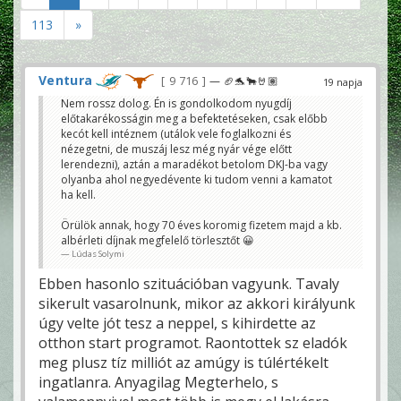
113
»
Ventura
9 716
— 🏈🐬🐂🤘🏽
19 napja
Nem rossz dolog. Én is gondolkodom nyugdíj
előtakarékosságin meg a befektetéseken, csak előbb
kecót kell intéznem (utálok vele foglalkozni és
nézegetni, de muszáj lesz még nyár vége előtt
lerendezni), aztán a maradékot betolom DKJ-ba vagy
olyanba ahol negyedévente ki tudom venni a kamatot
ha kell.
Örülök annak, hogy 70 éves koromig fizetem majd a kb.
albérleti díjnak megfelelő törlesztőt 😀
Lúdas Solymi
Ebben hasonlo szituációban vagyunk. Tavaly
sikerult vasarolnunk, mikor az akkori királyunk
úgy velte jót tesz a neppel, s kihirdette az
otthon start programot. Raontottek sz eladók
meg plusz tíz milliót az amúgy is túlértékelt
ingatlanra. Anyagilag Megterhelo, s