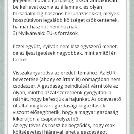
jegyeket mutat a gazdaság, akkor anticiklusan
be kell avatkoznia az államnak, és olyan
társadalmilag hasznos beruházásokkal, melyek
hosszútávon legalább költséget csökkentenek,
ha már hasznot nem hoznak.
3) Nyilvánvaló: EU-s források.
Ezzel együtt, nyilván nem lesz egyszerű menet,
de az ijesztgetések nagyobbak, mint amitől én
tartok.
Visszakanyarodva az eredeti témához. Az EUR
bevezetése (ahogy ez írtam is) önmagában nem
csodaszer. A gazdaság beindítását várni tőle az
olyan, mintha azzal szeretnénk gyógyítani a
náthát, hogy befestjük a hajunkat. Az odavezető
út által megkívánt gazdasági kiigazítások
viszont elősegíthetik, hogy a magyar gazdaság
kikerüljön a csapdahelyzetből.
Az egy téves és rossz beidegződés, hogy csak
költségvetési hiánnyal lehet a gazdaságot