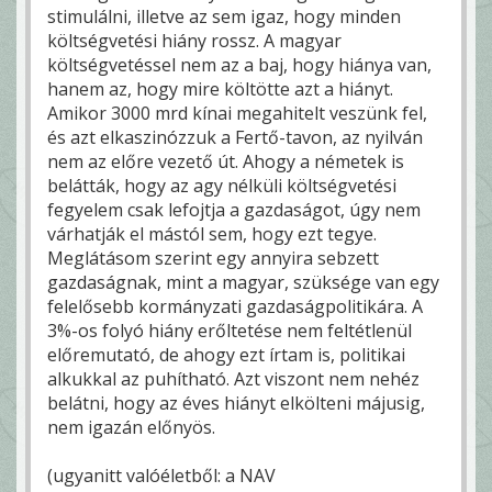
stimulálni, illetve az sem igaz, hogy minden
költségvetési hiány rossz. A magyar
költségvetéssel nem az a baj, hogy hiánya van,
hanem az, hogy mire költötte azt a hiányt.
Amikor 3000 mrd kínai megahitelt veszünk fel,
és azt elkaszinózzuk a Fertő-tavon, az nyilván
nem az előre vezető út. Ahogy a németek is
belátták, hogy az agy nélküli költségvetési
fegyelem csak lefojtja a gazdaságot, úgy nem
várhatják el mástól sem, hogy ezt tegye.
Meglátásom szerint egy annyira sebzett
gazdaságnak, mint a magyar, szüksége van egy
felelősebb kormányzati gazdaságpolitikára. A
3%-os folyó hiány erőltetése nem feltétlenül
előremutató, de ahogy ezt írtam is, politikai
alkukkal az puhítható. Azt viszont nem nehéz
belátni, hogy az éves hiányt elkölteni májusig,
nem igazán előnyös.
(ugyanitt valóéletből: a NAV