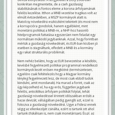
konkrétan megmentette, de a cseh gazdaság
stabilitásának is fontos eleme a korona árfolyamának
felelős kezelése. Itthon a MNB vezetése tragikus volt az
elmúlt évtizedekben, a MSZP kormányok alatt is.
Matolcsy növekedési eszközként tekintett (és most nem
a korrupcióra gondolok, hanem egyébként, mint
monetáris politika) a MNB-re, a NHP-hoz hasonló
hitelprogramok futtatása egyszerűen nem feladat egy
normálisan működő jegybanknak. Azzal, hogy forintban
mértük a gazdaság növekedését, és EUR-ban közben jó
esetben is stagnáltunk, elfedett a MNB és a kormány
egy rakat strukturális problémát.
Nem nehéz belátni, hogy az EUR bevezetése a későbbi,
kevésbé fegyelmezett politikai programmal rendelkező
kormányok kezét erősen megkötné (természetesen,
egyelőre csak feltételezés hogy a Magyar kormány
tényleg fegyelmezett lesz, de most csak ebből tudok
kiindulni, amit mondanak). Ha marad a forint, csak az
úgy képzelhető el, ha egy erős, független jegybank
felelős, anticiklikus árfolyam politikát folytat, tehát
gazdasági növekedéssel érintett időszakban erősíti a
hazai devizát, válságában pedig gyengíti azt, ezzel is
fokozva a gazdasági növekedést. Ugye a Fidesz ennek
végig az ellenkezőjét csinálta, ezért is tartunk ott ahol
tartunk (fiskálisan is, nem csak monetárisan). És pl. az