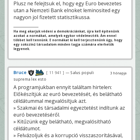
Plusz ne felejtsuk el, hogy egy Euro bevezetes
utan a Nemzeti Bank elnoket leminosited egy
nagyon jol fizetett statisztikussa.
Ha meg akarjuk védeni a demokráciánkat, újra kell épitenünk
azokat a normákat, amelyek egykor védelmezték. Ám ennel
többet kell tennünk. E normákat ki kell terjesztenünk úgy, hogy
egy sokszínű társadalom minden tagja számára elerhetők
legyenek.
Bruce
11 941
— Salus populi
3 hónapja
suprema lex esto
A programjukban ennyit találtam hirtelen:
Előkészítjük az euró bevezetését, és belátható
céldátummal megvalósítjuk azt.
» Szakmai és társadalmi egyeztetést indítunk az
euró bevezetéséről.
» Kitűzünk egy belátható, megvalósítható
céldátumot.
» Felvázoljuk és a korrupció visszaszorításával,