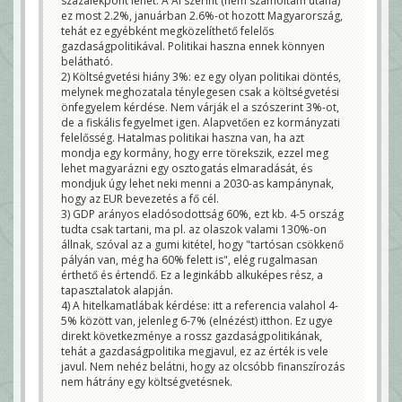
százalékpont lehet. A AI szerint (nem számoltam utána)
ez most 2.2%, januárban 2.6%-ot hozott Magyarország,
tehát ez egyébként megközelíthető felelős
gazdaságpolitikával. Politikai haszna ennek könnyen
belátható.
2) Költségvetési hiány 3%: ez egy olyan politikai döntés,
melynek meghozatala ténylegesen csak a költségvetési
önfegyelem kérdése. Nem várják el a szószerint 3%-ot,
de a fiskális fegyelmet igen. Alapvetően ez kormányzati
felelősség. Hatalmas politikai haszna van, ha azt
mondja egy kormány, hogy erre törekszik, ezzel meg
lehet magyarázni egy osztogatás elmaradását, és
mondjuk úgy lehet neki menni a 2030-as kampánynak,
hogy az EUR bevezetés a fő cél.
3) GDP arányos eladósodottság 60%, ezt kb. 4-5 ország
tudta csak tartani, ma pl. az olaszok valami 130%-on
állnak, szóval az a gumi kitétel, hogy "tartósan csökkenő
pályán van, még ha 60% felett is", elég rugalmasan
érthető és értendő. Ez a leginkább alkuképes rész, a
tapasztalatok alapján.
4) A hitelkamatlábak kérdése: itt a referencia valahol 4-
5% között van, jelenleg 6-7% (elnézést) itthon. Ez ugye
direkt következménye a rossz gazdaságpolitikának,
tehát a gazdaságpolitika megjavul, ez az érték is vele
javul. Nem nehéz belátni, hogy az olcsóbb finanszírozás
nem hátrány egy költségvetésnek.