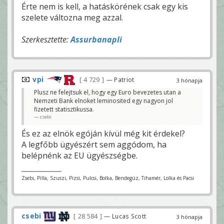
Érte nem is kell, a hatáskörének csak egy kis
szelete változna meg azzal.
Szerkesztette:
Assurbanapli
vpi
4 729
— Patriot
3 hónapja
Plusz ne felejtsuk el, hogy egy Euro bevezetes utan a
Nemzeti Bank elnoket leminosited egy nagyon jol
fizetett statisztikussa.
csebi
És ez az elnök egóján kívül még kit érdekel?
A legfőbb ügyészért sem aggódom, ha
belépnénk az EU ügyészségbe.
Zsebi, Pilla, Szuszi, Pizsi, Pulcsi, Bolka, Bendegúz, Tihamér, Lolka és Pacsi
csebi
28 584
— Lucas Scott
3 hónapja