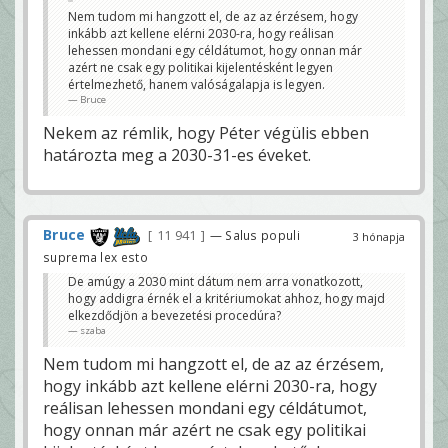
Nem tudom mi hangzott el, de az az érzésem, hogy
inkább azt kellene elérni 2030-ra, hogy reálisan
lehessen mondani egy céldátumot, hogy onnan már
azért ne csak egy politikai kijelentésként legyen
értelmezhető, hanem valóságalapja is legyen.
Bruce
Nekem az rémlik, hogy Péter végülis ebben
határozta meg a 2030-31-es éveket.
Bruce
11 941
— Salus populi
3 hónapja
suprema lex esto
De amúgy a 2030 mint dátum nem arra vonatkozott,
hogy addigra érnék el a kritériumokat ahhoz, hogy majd
elkezdődjön a bevezetési procedúra?
szaba
Nem tudom mi hangzott el, de az az érzésem,
hogy inkább azt kellene elérni 2030-ra, hogy
reálisan lehessen mondani egy céldátumot,
hogy onnan már azért ne csak egy politikai