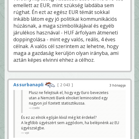
emellett az EUR, mint szükség labdába sem
rúghat. Én ezt az egész EUR témát sokkal
inkább látom egy jó politikai kommunikációs
húzásnak, a maga szimbolikájával és egyéb
járulékos hasznával - HUF árfolyam átmeneti
doppingolása - mint egy valós, reális, 4 éves
célnak. A valós cél szerintem az lehetne, hogy
maga a gazdaság kerüljön olyan irányba, ami
aztán képes elvinni ehhez a célhoz.
Assurbanapli
2 043
3 hónapja
Plusz ne felejtsuk el, hogy egy Euro bevezetes
utan a Nemzeti Bank elnoket leminosited egy
nagyon jol fizetett statisztikussa.
csebi
És ez az elnök egóján kívül még kit érdekel?
A legfőbb ügyészért sem aggódom, ha belépnénk az EU
ügyészségbe.
vpi