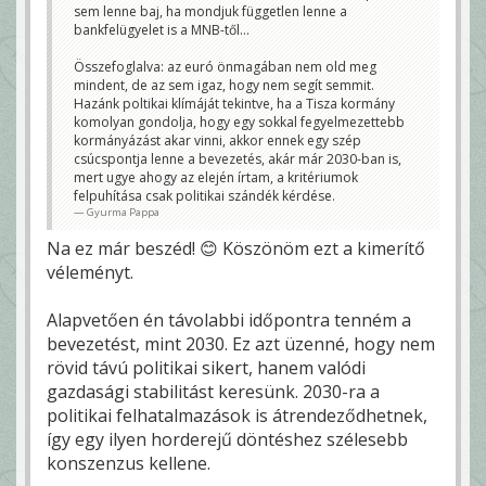
sem lenne baj, ha mondjuk független lenne a
bankfelügyelet is a MNB-től...
Összefoglalva: az euró önmagában nem old meg
mindent, de az sem igaz, hogy nem segít semmit.
Hazánk poltikai klímáját tekintve, ha a Tisza kormány
komolyan gondolja, hogy egy sokkal fegyelmezettebb
kormányázást akar vinni, akkor ennek egy szép
csúcspontja lenne a bevezetés, akár már 2030-ban is,
mert ugye ahogy az elején írtam, a kritériumok
felpuhítása csak politikai szándék kérdése.
Gyurma Pappa
Na ez már beszéd! 😊 Köszönöm ezt a kimerítő
véleményt.
Alapvetően én távolabbi időpontra tenném a
bevezetést, mint 2030. Ez azt üzenné, hogy nem
rövid távú politikai sikert, hanem valódi
gazdasági stabilitást keresünk. 2030-ra a
politikai felhatalmazások is átrendeződhetnek,
így egy ilyen horderejű döntéshez szélesebb
konszenzus kellene.