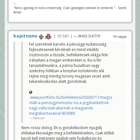
---
"Nincs igazság és nincs emberiség. Csak igazságok vannak és emberek."
- Szerb
Antal
kapitnono
10 581
— WHO DAT!!!!
19 napja
Fel szeretnek karolni a pénzügyi tudatosság
fejlesztesenek kérdését es mind inkább
ösztönözni a tőzsde, befektetesek világa fele
irányítani a magan embereket is. Ra is fér
tarsadalmunkra, a párna huzatban vagy
szekrény fiókban a konyhai torlokendo alá
rejtve meg mindig torony magasan vezet amit
takarekoskodas alatt gondolnak.
www.portfolio.hu/befektetes/20260717/megsz
olalt-a-penzugyminiszter-es-a-jegybankelnok-
nagy-valtozast-akarnak-a-magyarok-
megtakaritasainal-850080
Ventura
Nem rossz dolog. Én is gondolkodom nyugdíj
előtakarékosságin meg a befektetéseken, csak előbb
kecót kell intéznem (utálok vele foglalkozni és