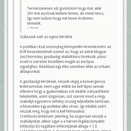
Természetesen azt gondolom hogy már akár
20+ éve eurónak kellene lennie, de mivel nincs,
így nem tudom hogy mit lenne érdemes
tennünk.
Bruce
Szálazzuk szét az egész kérdést.
A politikai részt viszonylag könnyedén lerendezném: az
EUR bevezetésének üzenet az, hogy az adott Magyar
(sic!) kormány gazdasági stabilitásra törekszik, plusz
ezzel is szeretné közelíteni magát az európai
egységhez. Ráadásul egy éles szemben állás az orbáni
állásponttal.
A gazdasági kérdések, nézzük végig a konvergencia
kritériumokat, mert ugye előbb be kell lépni (annak
ellenére hogy a gyakorlatban ezt inkább irányadóként
tekintették, azért szigorúan, szó szerint mind a négy
szabályt egyszerre néhány ország teljesítette tartósan,
a bevezetés egy politikai alku része, így inkább azért
nézzük meg, hogy mit is kell felmutatni):
1) Inflációs kritérium: jelenleg, ha szigorúan nézzük a
szabályokat, akkor ugye a a három legalacsonyabb
inflációjú EU‑tagállam inflációjának átlaga + 1,5