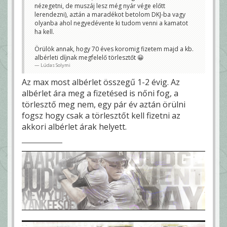
nézegetni, de muszáj lesz még nyár vége előtt
lerendezni), aztán a maradékot betolom DKJ-ba vagy
olyanba ahol negyedévente ki tudom venni a kamatot
ha kell.
Örülök annak, hogy 70 éves koromig fizetem majd a kb.
albérleti díjnak megfelelő törlesztőt 😀
Lúdas Solymi
Az max most albérlet összegű 1-2 évig. Az
albérlet ára meg a fizetésed is nőni fog, a
törlesztő meg nem, egy pár év aztán örülni
fogsz hogy csak a törlesztőt kell fizetni az
akkori albérlet árak helyett.