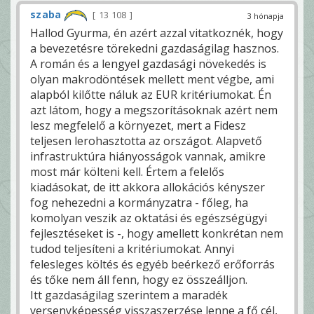
szaba
13 108
3 hónapja
Hallod Gyurma, én azért azzal vitatkoznék, hogy
a bevezetésre törekedni gazdaságilag hasznos.
A román és a lengyel gazdasági növekedés is
olyan makrodöntések mellett ment végbe, ami
alapból kilőtte náluk az EUR kritériumokat. Én
azt látom, hogy a megszorításoknak azért nem
lesz megfelelő a környezet, mert a Fidesz
teljesen lerohasztotta az országot. Alapvető
infrastruktúra hiányosságok vannak, amikre
most már költeni kell. Értem a felelős
kiadásokat, de itt akkora allokációs kényszer
fog nehezedni a kormányzatra - főleg, ha
komolyan veszik az oktatási és egészségügyi
fejlesztéseket is -, hogy amellett konkrétan nem
tudod teljesíteni a kritériumokat. Annyi
felesleges költés és egyéb beérkező erőforrás
és tőke nem áll fenn, hogy ez összeálljon.
Itt gazdaságilag szerintem a maradék
versenyképesség visszaszerzése lenne a fő cél,