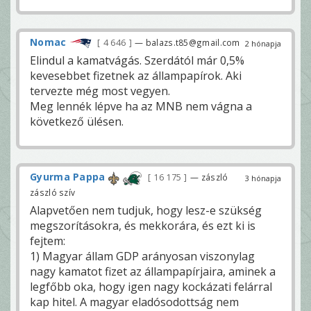
Nomac
4 646
— balazs.t85@gmail.com
2 hónapja
Elindul a kamatvágás. Szerdától már 0,5%
kevesebbet fizetnek az állampapírok. Aki
tervezte még most vegyen.
Meg lennék lépve ha az MNB nem vágna a
következő ülésen.
Gyurma Pappa
16 175
— zászló
3 hónapja
zászló szív
Alapvetően nem tudjuk, hogy lesz-e szükség
megszorításokra, és mekkorára, és ezt ki is
fejtem:
1) Magyar állam GDP arányosan viszonylag
nagy kamatot fizet az állampapírjaira, aminek a
legfőbb oka, hogy igen nagy kockázati felárral
kap hitel. A magyar eladósodottság nem