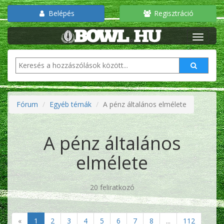
Belépés
Regisztráció
Fórum
Egyéb témák
A pénz általános elmélete
A pénz általános
elmélete
20 feliratkozó
«
1
2
3
4
5
6
7
8
...
112