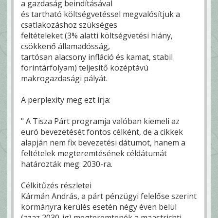
a gazdaság beindításával
és tartható költségvetéssel megvalósítjuk a
csatlakozáshoz szükséges
feltételeket (3% alatti költségvetési hiány,
csökkenő államadósság,
tartósan alacsony infláció és kamat, stabil
forintárfolyam) teljesítő középtávú
makrogazdasági pályát.
A perplexity meg ezt írja:
" A Tisza Párt programja valóban kiemeli az
euró bevezetését fontos célként, de a cikkek
alapján nem fix bevezetési dátumot, hanem a
feltételek megteremtésének céldátumát
határozták meg: 2030-ra.
Célkitűzés részletei
Kármán András, a párt pénzügyi felelőse szerint
kormányra kerülés esetén négy éven belül
(azaz 2030-ig) megteremtenék a maastrichti