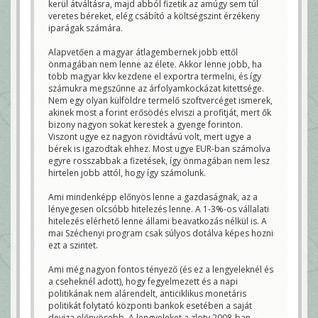
kerül átváltásra, majd abból fizetik az amúgy sem túl
veretes béreket, elég csábító a költségszint érzékeny
iparágak számára.
Alapvetően a magyar átlagembernek jobb ettől
önmagában nem lenne az élete. Akkor lenne jobb, ha
több magyar kkv kezdene el exportra termelni, és így
számukra megszűnne az árfolyamkockázat kitettsége.
Nem egy olyan külföldre termelő szoftvercéget ismerek,
akinek most a forint erősödés elviszi a profitját, mert ők
bizony nagyon sokat kerestek a gyenge forinton.
Viszont ugye ez nagyon rövidtávú volt, mert ugye a
bérek is igazodtak ehhez. Most ugye EUR-ban számolva
egyre rosszabbak a fizetések, így önmagában nem lesz
hirtelen jobb attól, hogy így számolunk.
Ami mindenképp előnyös lenne a gazdaságnak, az a
lényegesen olcsóbb hitelezés lenne. A 1-3%-os vállalati
hitelezés elérhető lenne állami beavatkozás nélkül is. A
mai Széchenyi program csak súlyos dotálva képes hozni
ezt a szintet.
Ami még nagyon fontos tényező (és ez a lengyeleknél és
a cseheknél adott), hogy fegyelmezett és a napi
politikának nem alárendelt, anticiklikus monetáris
politikát folytató központi bankok esetében a saját
deviza előnyösebb. A lengyeleket a zloty 2008-ban