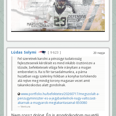
Lúdas Solymi
9 623
20 napja
Fel szeretnek karolni a pénzügyi tudatosság
fejlesztesenek kérdését es mind inkább ösztönözni a
tőzsde, befektetesek világa fele irányítani a magan
embereket is. Ra is fér tarsadalmunkra, a párna
huzatban vagy szekrény fiókban a konyhai torlokendo
alá rejtve meg mindig torony magasan vezet amit
takarekoskodas alatt gondolnak.
www.portfolio.hu/befektetes/20260717/megszolalt-a-
penzugyminiszter-es-a-jegybankelnok-nagy-valtozast-
akarnak-a-magyarok-megtakaritasainal-850080
Ventura
Nem rossz dolog. Én is gondolkodom nyugdíj