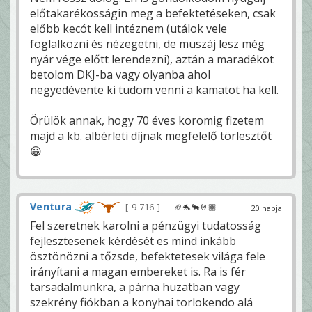
előtakarékosságin meg a befektetéseken, csak
előbb kecót kell intéznem (utálok vele
foglalkozni és nézegetni, de muszáj lesz még
nyár vége előtt lerendezni), aztán a maradékot
betolom DKJ-ba vagy olyanba ahol
negyedévente ki tudom venni a kamatot ha kell.
Örülök annak, hogy 70 éves koromig fizetem
majd a kb. albérleti díjnak megfelelő törlesztőt
😀
Ventura
9 716
— 🏈🐬🐂🤘🏽
20 napja
Fel szeretnek karolni a pénzügyi tudatosság
fejlesztesenek kérdését es mind inkább
ösztönözni a tőzsde, befektetesek világa fele
irányítani a magan embereket is. Ra is fér
tarsadalmunkra, a párna huzatban vagy
szekrény fiókban a konyhai torlokendo alá