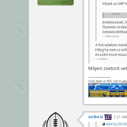
nagyérdeműt.
Várjuk az LMP h
VanillaSky
MacPhisto
értelmezését, h
Őszintén érdeke
öntököndöfése
Sobri Jóska
A forradalom mindig
Főleg ha nem is vol
és ezért most muszá
ozibozi
Milyen zsetont vet
Only team in NFC not to pla
ozibozi
21 94
444.hu/2018/0