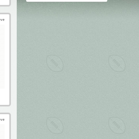
éve
éve