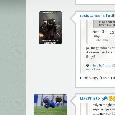
resistance is futil
Milyen meghat
együtt sivalk
kilonem100
Nem túl meggyő
MacPhisto
Ennyi?
Sobri Jóska
Jajj megpróbálok so
A véleményed szar.
Ennyi?
m.hvg.hu/itthon/
MacPhisto
nem vagy frusztrál
MacPhisto
Milyen megható
képviselője eg
tetteinek van 