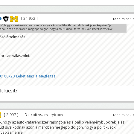
e
34 952
több mint 8 
ó, hogy az autokratarendszer rajongója és a ballib véleménybuborék jeles képviselője
odnak azon a merőben meglepő dolgon, hogy a politikusok tetteinek van következménye.
.blog.hu/2018/07/19/az_lmp_immunrendszere
ző értelmezés.
brisan válaszolni.
20180720_Lehet_Mas_a_Megfejtes
t kicsit?
2 997
— Detroit vs. everybody
több mint 8 
, hogy az autokratarendszer rajongója és a ballib véleménybuborék jeles
yütt sivalkodnak azon a merőben meglepő dolgon, hogy a politikusok
következménye.