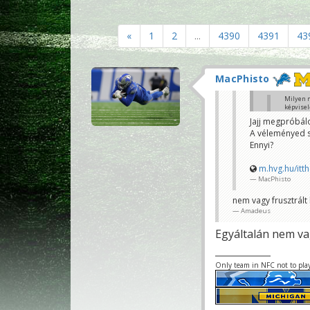
«
1
2
...
4390
4391
43
MacPhisto
Milyen m
képvisel
követke
Jajj megpróbálo
A véleményed s
kilon
MacPhist
Ennyi?
Nem túl megg
Ennyi?
m.hvg.hu/it
Sobri Jóska
MacPhisto
nem vagy frusztrált k
Amadeus
Egyáltalán nem va
Only team in NFC not to pla