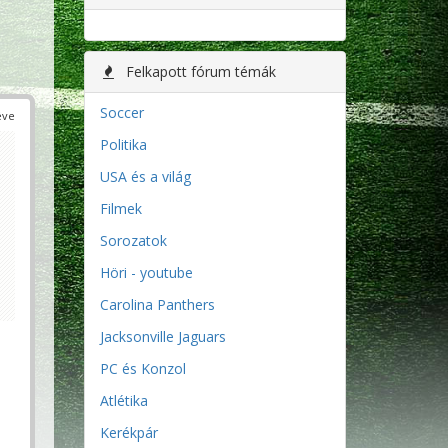
Felkapott fórum témák
Soccer
éve
Politika
USA és a világ
Filmek
Sorozatok
Höri - youtube
Carolina Panthers
Jacksonville Jaguars
PC és Konzol
Atlétika
Kerékpár