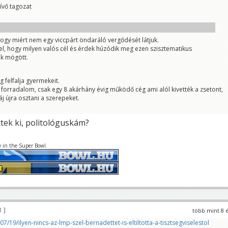
ívő tagozat
ogy miért nem egy viccpárt öndaráló vergődését látjuk.
l, hogy milyen valós cél és érdek húzódik meg ezen szisztematikus
k mögött.
 felfalja gyermekeit.
t forradalom, csak egy 8 akárhány évig működő cég ami alól kivették a zsetont,
j újra osztani a szerepeket.
tek ki, politológuskám?
y in the Super Bowl.
8
több mint 8 
7/19/ilyen-nincs-az-lmp-szel-bernadettet-is-eltiltotta-a-tisztsegviselestol