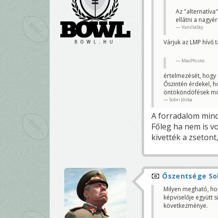
Az "alternatíva
ellátni a nagyé
VanillaSky
Várjuk az LMP hívő 
MacPhisto
értelmezését, hogy 
Őszintén érdekel, h
öntököndöfések mö
Sobri Jóska
A forradalom mindi
Főleg ha nem is v
kivették a zsetont
Őszentsége Sob
Milyen megható, ho
képviselője együtt 
következménye.