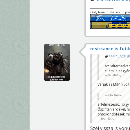
Only team in NFC not to pla
resistance is futil
444.hu/2018/0
Az "alternatíva
ellátni a nagyé
VanillaSky
Várjuk az LMP hívő 
MacPhisto
értelmezését, hogy 
Őszintén érdekel, h
öntököndöfések mö
Sobri Jóska
Szél vissza is vonu