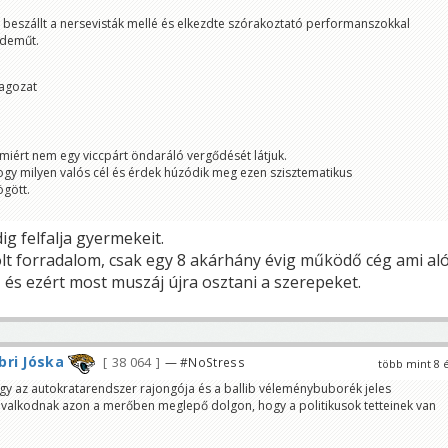
" beszállt a nersevisták mellé és elkezdte szórakoztató performanszokkal
rdeműt.
tagozat
miért nem egy viccpárt öndaráló vergődését látjuk.
ogy milyen valós cél és érdek húzódik meg ezen szisztematikus
gött.
g felfalja gyermekeit.
olt forradalom, csak egy 8 akárhány évig működő cég ami aló
, és ezért most muszáj újra osztani a szerepeket.
ri Jóska
38 064
— #NoStress
több mint 8 
gy az autokratarendszer rajongója és a ballib véleménybuborék jeles
sivalkodnak azon a merőben meglepő dolgon, hogy a politikusok tetteinek van