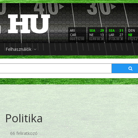
ARI
SEA
29
SEA
31
DEN
CAR
NE
13
LAR
27
NE
08/07 02:00
02/09 00:30
01/26 00:30
01/25 2
Felhasználók
Politika
66 feliratkozó