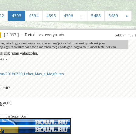
92
4393
4394
4395
4396
...
5488
5489
»
2 997
— Detroit vs. everybody
több mint 8 
egható, hogy az autokratarendszer rajongója és a ballib véleménybuborék jeles
ője együtt sivalkodnak azon a merőben meglepő dolgon, hogy a politikusok tetteinek van
zménye.
k sobrisan válaszolni.
zar.
em100.blog.hu/2018/07/19/az_lmp_immunrendszere
o
yőző értelmezés.
thon/20180720_Lehet_Mas_a_Megfejtes
icsit?
gyok.
y in the Super Bowl.