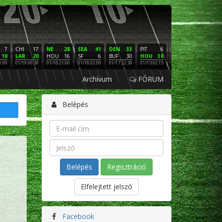
7
CHI
17
NE
28
SEA
41
DEN
33
PIT
6
NE
16
PHI
10
LAR
20
HOU
16
SF
6
BUF
30
HOU
30
LAC
3
SF
1:00
01/19 00:30
01/18 21:00
01/18 02:00
01/17 22:30
01/13 02:15
01/12 02:00
01/11 22:
Archívum
FÓRUM
Belépés
Regisztráció
Elfelejtett jelszó
Facebook