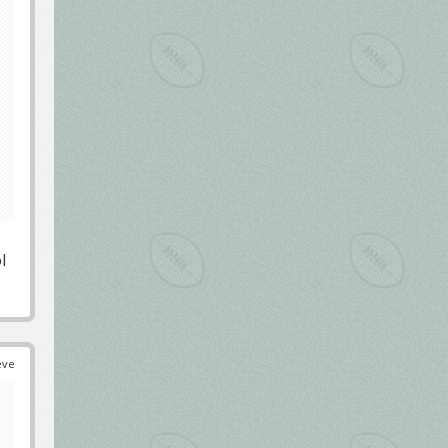
l
éve