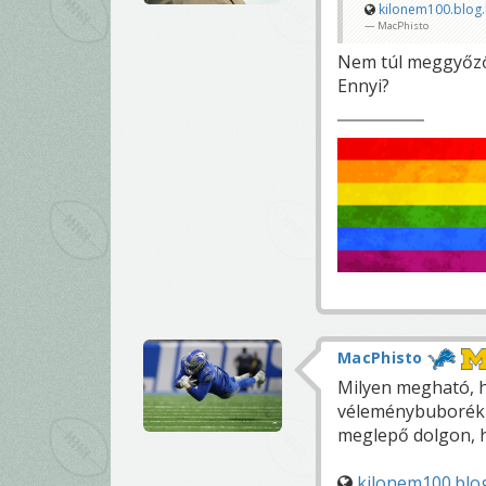
kilonem100.blog
MacPhisto
Nem túl meggyőző
Ennyi?
MacPhisto
Milyen megható, h
véleménybuborék j
meglepő dolgon, h
kilonem100.blo