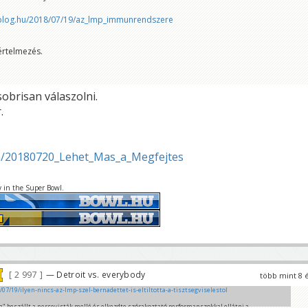
blog.hu/2018/07/19/az_lmp_immunrendszere
rtelmezés.
obrisan válaszolni.
.
n/20180720_Lehet_Mas_a_Megfejtes
y in the Super Bowl.
2 997
— Detroit vs. everybody
több mint 8 
/07/19/ilyen-nincs-az-lmp-szel-bernadettet-is-eltiltotta-a-tisztsegviselestol
a" beszállt a nersevisták mellé és elkezdte szórakoztató performanszokkal ellátni a