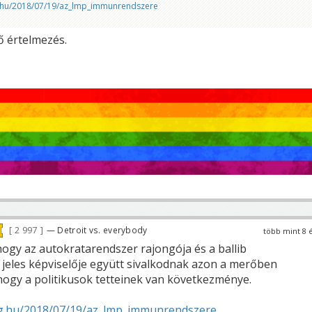
.hu/2018/07/19/az_lmp_immunrendszere
 értelmezés.
2 997
— Detroit vs. everybody
több mint 8 
ogy az autokratarendszer rajongója és a ballib
eles képviselője együtt sivalkodnak azon a merőben
ogy a politikusok tetteinek van következménye.
g.hu/2018/07/19/az_lmp_immunrendszere