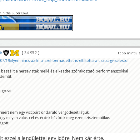
y in the Super Bowl.
e
34 952
több mint 8 
7/19/ilyen-nincs-az-lmp-szel-bernadettet-is-eltiltotta-a-tisztsegviselestol
" beszállt a nersevisták mellé és elkezdte szórakoztató performanszokkal
rdeműt.
tagozat
miért nem egy viccpárt öndaráló vergődését látjuk.
ogy milyen valós cél és érdek húzódik meg ezen szisztematikus
gött.
lt ezzel a lendülettel egy időre. Nem kár érte.