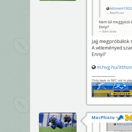
kilonem100.
MacPhisto
Nem túl meggyőző é
Ennyi?
Sobri Jóska
Jajj megpróbálok s
A véleményed szar
Ennyi?
m.hvg.hu/ittho
Only team in NFC not to pla
MacPhisto
444.hu/2018
Az "alternatív