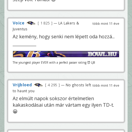
Voice
1 825
— LA Lakers &
több mint 11 éve
Juventus
Az kemény, hogy senki nem lépett oda hozzá...
The youngest player EVER with a perfect passer rating 😈 LJ8
Vrijbloed
4 295
— No ghosts left
több mint 11 éve
to haunt you
Az elmúlt napok sokszor értelmetlen
kakaskodásai után már vártam egy ilyen TD-t.
😀