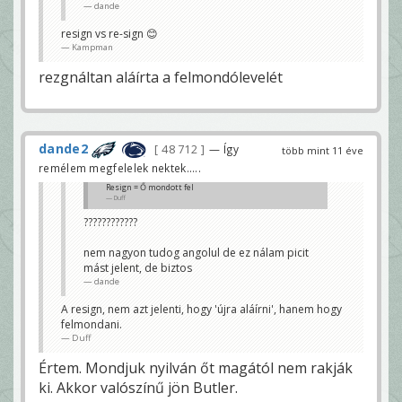
dande
resign vs re-sign 😊
Kampman
rezgnáltan aláírta a felmondólevelét
dande2
48 712
— Így
több mint 11 éve
remélem megfelelek nektek.....
Resign = Ő mondott fel
Duff
????????????
nem nagyon tudog angolul de ez nálam picit
mást jelent, de biztos
dande
A resign, nem azt jelenti, hogy 'újra aláírni', hanem hogy
felmondani.
Duff
Értem. Mondjuk nyilván őt magától nem rakják
ki. Akkor valószínű jön Butler.