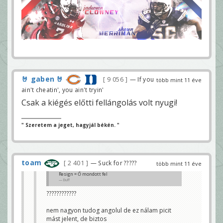
🤘 gaben 🤘
9 056
— If you
több mint 11 éve
ain't cheatin', you ain't tryin'
Csak a kiégés előtti fellángolás volt nyugi!
" Szeretem a jeget, hagyjál békén. "
toam
2 401
— Suck for ?????
több mint 11 éve
Resign = Ő mondott fel
Duff
????????????
nem nagyon tudog angolul de ez nálam picit
mást jelent, de biztos