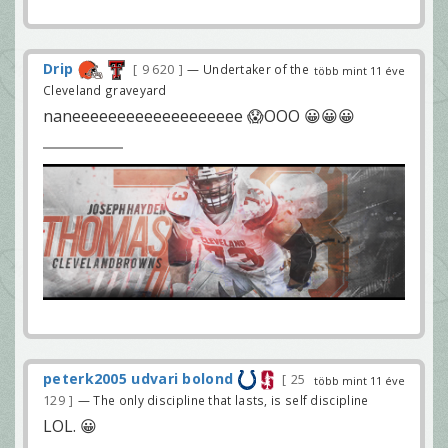
Drip
9 620
— Undertaker of the
több mint 11 éve
Cleveland graveyard
naneeeeeeeeeeeeeeeeeee 😱OOO 😀😀😀
peterk2005 udvari bolond
25
több mint 11 éve
129
— The only discipline that lasts, is self discipline
LOL. 😀