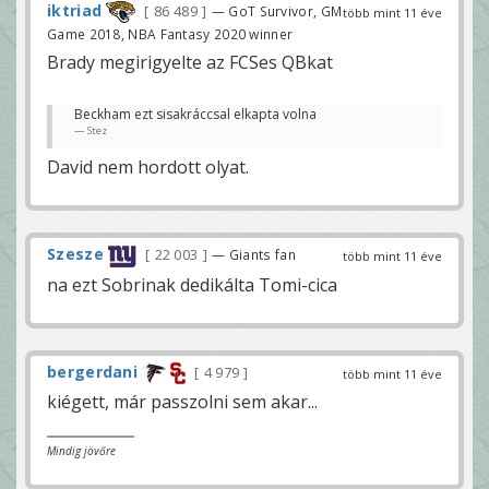
iktriad
86 489
— GoT Survivor, GM
több mint 11 éve
Game 2018, NBA Fantasy 2020 winner
Brady megirigyelte az FCSes QBkat
Beckham ezt sisakráccsal elkapta volna
Stez
David nem hordott olyat.
Szesze
22 003
— Giants fan
több mint 11 éve
na ezt Sobrinak dedikálta Tomi-cica
bergerdani
4 979
több mint 11 éve
kiégett, már passzolni sem akar...
Mindig jövőre