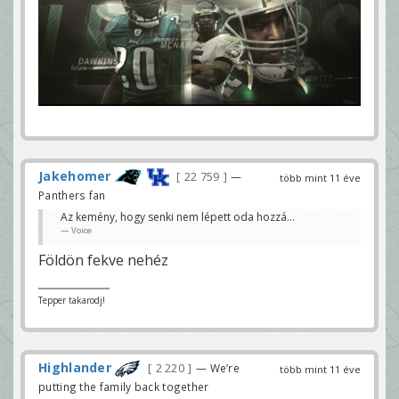
Jakehomer
22 759
—
több mint 11 éve
Panthers fan
Az kemény, hogy senki nem lépett oda hozzá...
Voice
Földön fekve nehéz
Tepper takarodj!
Highlander
2 220
— We’re
több mint 11 éve
putting the family back together