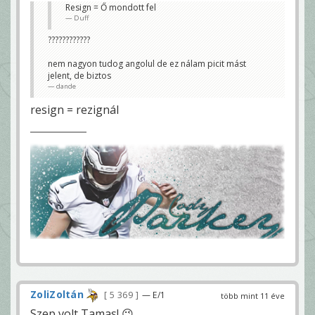
Resign = Ő mondott fel
Duff
????????????
nem nagyon tudog angolul de ez nálam picit mást
jelent, de biztos
dande
resign = rezignál
ZoliZoltán
5 369
— E/1
több mint 11 éve
Szep volt Tamas! 😉