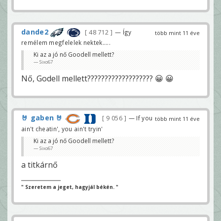
dande2
48 712
— Így
több mint 11 éve
remélem megfelelek nektek.....
Ki az a jó nő Goodell mellett?
Sixo67
Nő, Godell mellett??????????????????? 😀 😀
🤘 gaben 🤘
9 056
— If you
több mint 11 éve
ain't cheatin', you ain't tryin'
Ki az a jó nő Goodell mellett?
Sixo67
a titkárnő
" Szeretem a jeget, hagyjál békén. "