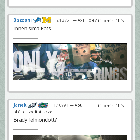
Bazzani
24 276
— Axel Foley
több mint 11 éve
Innen síma Pats.
Janek
17 099
— Apu
több mint 11 éve
ökölbeszorított keze
Brady felmondott?