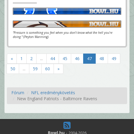
“Pressure is something you feel when you don't know what the hell you're
doing.”
(Peyton Manning)
«
1
2
...
44
45
46
47
48
49
50
...
59
60
»
Fórum
NFL eredménykövetés
New England Patriots - Baltimore Ravens
Bowl.hu
-
2004-2026