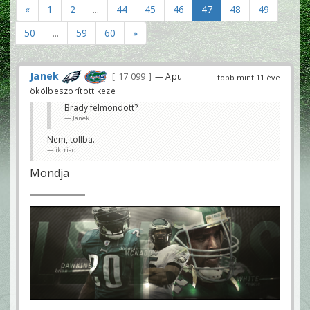
«
1
2
...
44
45
46
47
48
49
50
...
59
60
»
Janek
17 099
— Apu
több mint 11 éve
ökölbeszorított keze
Brady felmondott?
Janek
Nem, tollba.
iktriad
Mondja