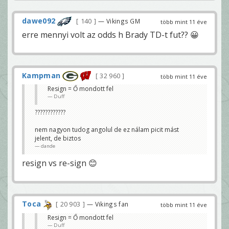
dawe092
140
— Vikings GM
több mint 11 éve
erre mennyi volt az odds h Brady TD-t fut?? 😀
Kampman
32 960
több mint 11 éve
Resign = Ő mondott fel
Duff
????????????
nem nagyon tudog angolul de ez nálam picit mást
jelent, de biztos
dande
resign vs re-sign 😊
Toca
20 903
— Vikings fan
több mint 11 éve
Resign = Ő mondott fel
Duff