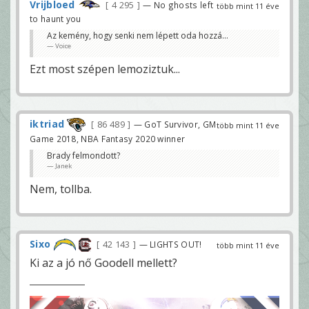
Vrijbloed
4 295
— No ghosts left
több mint 11 éve
to haunt you
Az kemény, hogy senki nem lépett oda hozzá...
Voice
Ezt most szépen lemoziztuk...
iktriad
86 489
— GoT Survivor, GM
több mint 11 éve
Game 2018, NBA Fantasy 2020 winner
Brady felmondott?
Janek
Nem, tollba.
Sixo
42 143
— LIGHTS OUT!
több mint 11 éve
Ki az a jó nő Goodell mellett?