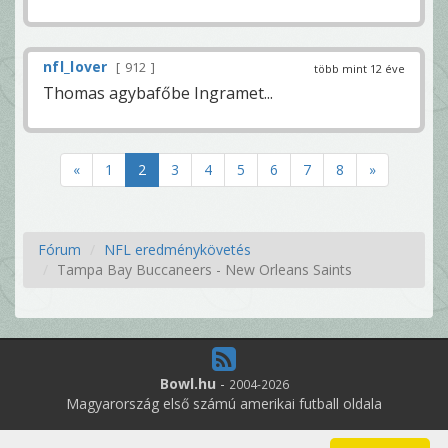
nfl_lover
912
több mint 12 éve
Thomas agybafőbe Ingramet...
«
1
2
3
4
5
6
7
8
»
Fórum
NFL eredménykövetés
Tampa Bay Buccaneers - New Orleans Saints
Bowl.hu
-
2004-2026
Magyarország első számú amerikai futball oldala
10
online felhasználó