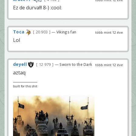
Ez de durva!!! 8-) :cool:
Toca
20 903
— Vikings fan
több mint 12 éve
Lol
deyell
12 979
— Sworn to the Dark
több mint 12 éve
aztaq
built for this shit