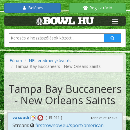
Belépés
Regisztráció
Fórum
NFL eredménykövetés
Tampa Bay Buccaneers - New Orleans Saints
Tampa Bay Buccaneers
- New Orleans Saints
vassadi
15 911
több mint 12 éve
Stream:
firstrownow.eu/sport/american-