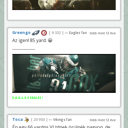
Greengo
9 332
— Eagles fan
több mint 12 éve
Az igen! 85 yard. 😀
E-A-G-L-E-S EAGLES !
Toca
20 903
— Vikings fan
több mint 12 éve
Én egy 66 yardps VJ tdnek örülnék nagyon, de