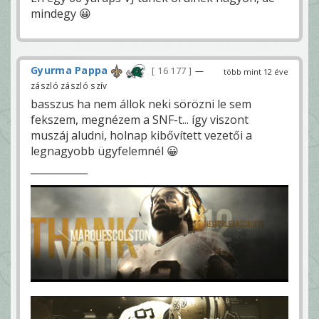
mindegy 😀
Gyurma Pappa
16 177
—
több mint 12 éve
zászló zászló szív
basszus ha nem állok neki sörözni le sem
fekszem, megnézem a SNF-t... így viszont
muszáj aludni, holnap kibővített vezetői a
legnagyobb ügyfelemnél 😀