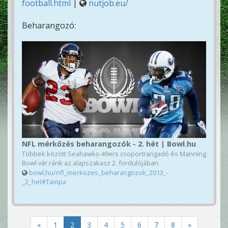
football.html
|
nutjob.eu/
Beharangozó:
NFL mérkőzés beharangozók - 2. hét | Bowl.hu
Többek között Seahawks-49ers csoportrangadó és Manning
Bowl vár ránk az alapszakasz 2. fordulójában.
bowl.hu/nfl_merkozes_beharangozok_2013_-
_2_het#Tampa
«
1
2
3
4
5
6
7
8
»