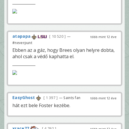
atapapa
10 520
—
több mint 12 éve
#neverpunt
Ebben az a gáz, hogy Brees olyan helyre dobta,
ahol csak a védő kaphatta el.
EasyGhost
1 397
— Saints fan
több mint 12 éve
hát ezt bele Foster kezébe.
xrace77
4 762
több mint 12 éve