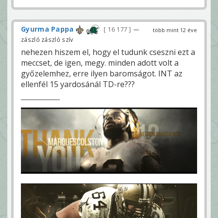
Gyurma Pappa
16 177
—
több mint 12 éve
zászló zászló szív
nehezen hiszem el, hogy el tudunk cseszni ezt a
meccset, de igen, megy. minden adott volt a
győzelemhez, erre ilyen baromságot. INT az
ellenfél 15 yardosánál TD-re???