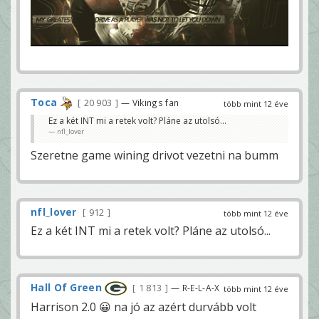
Toca
20 903
— Vikings fan
több mint 12 éve
Ez a két INT mi a retek volt? Pláne az utolsó...
nfl_lover
Szeretne game wining drivot vezetni na bumm
nfl_lover
912
több mint 12 éve
Ez a két INT mi a retek volt? Pláne az utolsó...
Hall Of Green
1 813
— R-E-L-A-X
több mint 12 éve
Harrison 2.0 😀 na jó az azért durvább volt