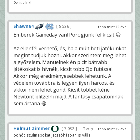
Don't blink!
Shawn84
8 536
több mint 12 éve
Emberek Gameday van! Pörögjünk fel kicsit 😀
Az ellenfél verhető, és, ha a múlt heti játékunkat
megint tudjuk hozni, akkor szerintem meg lehet
a győzelem. Manuelnek én picit bátrabb
játékokat is hívnék, kicsit több Qb futással.
Akkor még eredményesebbek lehetünk. A
védelem továbbra is legyen ilyen harcos, és
akkor nem lehet gond. Kicsit többet kéne
Newtont blitzelni majd. A fantasy csapatomnak
sem ártana 😀
Helmut Zimmer
7 032
— Terry
több mint 12 éve
bohóc szülinapokat játszóházban is vállal.