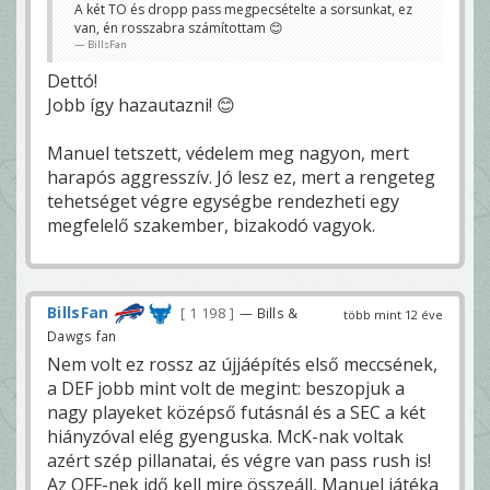
A két TO és dropp pass megpecsételte a sorsunkat, ez
van, én rosszabra számítottam 😊
BillsFan
Dettó!
Jobb így hazautazni! 😊
Manuel tetszett, védelem meg nagyon, mert
harapós aggresszív. Jó lesz ez, mert a rengeteg
tehetséget végre egységbe rendezheti egy
megfelelő szakember, bizakodó vagyok.
BillsFan
1 198
— Bills &
több mint 12 éve
Dawgs fan
Nem volt ez rossz az újjáépítés első meccsének,
a DEF jobb mint volt de megint: beszopjuk a
nagy playeket középső futásnál és a SEC a két
hiányzóval elég gyenguska. McK-nak voltak
azért szép pillanatai, és végre van pass rush is!
Az OFF-nek idő kell mire összeáll, Manuel játéka