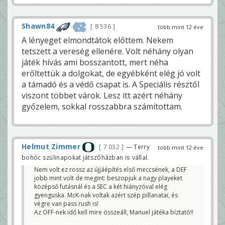
Shawn84
8 536
több mint 12 éve
A lényeget elmondtátok előttem. Nekem
tetszett a vereség ellenére. Volt néhány olyan
játék hívás ami bosszantott, mert néha
erőltettük a dolgokat, de egyébként elég jó volt
a támadó és a védő csapat is. A Speciális résztől
viszont többet várok. Lesz itt azért néhány
győzelem, sokkal rosszabbra számítottam.
Helmut Zimmer
7 032
— Terry
több mint 12 éve
bohóc szülinapokat játszóházban is vállal.
Nem volt ez rossz az újjáépítés első meccsének, a DEF
jobb mint volt de megint: beszopjuk a nagy playeket
középső futásnál és a SEC a két hiányzóval elég
gyenguska. McK-nak voltak azért szép pillanatai, és
végre van pass rush is!
Az OFF-nek idő kell mire összeáll, Manuel játéka bíztató!!