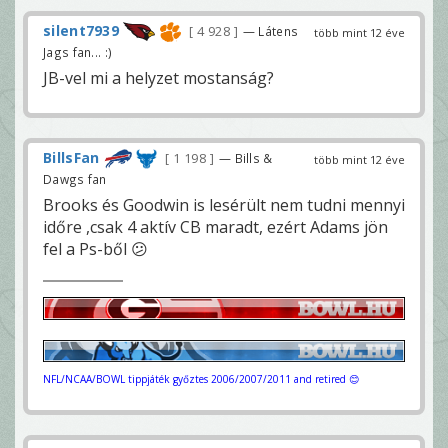
silent7939
4 928
— Látens
több mint 12 éve
Jags fan... :)
JB-vel mi a helyzet mostanság?
BillsFan
1 198
— Bills &
több mint 12 éve
Dawgs fan
Brooks és Goodwin is lesérült nem tudni mennyi
időre ,csak 4 aktív CB maradt, ezért Adams jön
fel a Ps-ből 😕
NFL/NCAA/BOWL tippjáték győztes 2006/2007/2011 and retired 😊