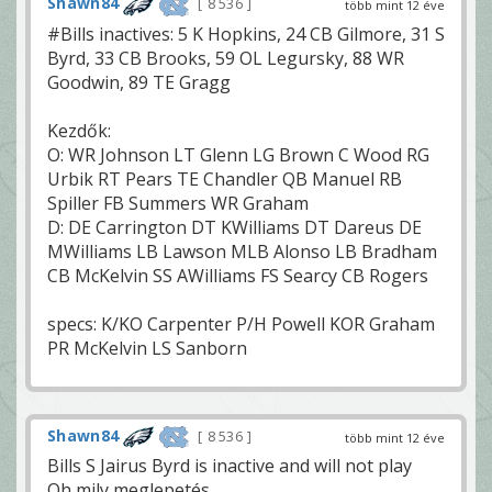
Shawn84
8 536
több mint 12 éve
#Bills inactives: 5 K Hopkins, 24 CB Gilmore, 31 S
Byrd, 33 CB Brooks, 59 OL Legursky, 88 WR
Goodwin, 89 TE Gragg
Kezdők:
O: WR Johnson LT Glenn LG Brown C Wood RG
Urbik RT Pears TE Chandler QB Manuel RB
Spiller FB Summers WR Graham
D: DE Carrington DT KWilliams DT Dareus DE
MWilliams LB Lawson MLB Alonso LB Bradham
CB McKelvin SS AWilliams FS Searcy CB Rogers
specs: K/KO Carpenter P/H Powell KOR Graham
PR McKelvin LS Sanborn
Shawn84
8 536
több mint 12 éve
Bills S Jairus Byrd is inactive and will not play
Oh mily meglepetés.