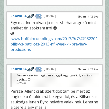
Shawn84
8 536
több mint 12 éve
Egy majdnem olyan jó meccsbeharangozó mint
amiket én szoktam írni 😀
www.buffalorumblings.com/2013/9/7/4703220/
bills-vs-patriots-2013-nfl-week-1-preview-
predictions
Shawn84
8 536
több mint 12 éve
Persze, csak önmagában az egyik egy ligaelit S, a másik
pedig... 😊
Wyatt
Persze. Allent csak azért dobtam be mert az
eagles kb őt áldozná be egyedül, és a Billsnek is
szüksége lenen Byrd helyére valakinek. Lehetne
a csere alany más is,