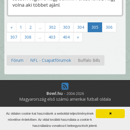
volna aki többet ajánl.
«
1
2
...
302
303
304
305
306
307
308
...
403
404
»
Fórum
NFL - Csapatfórumok
Buffalo Bills
Bowl.hu
-
2004-2026
Magyarország első számú amerikai futball oldala
2
online felhasználó
Az oldalon cookie-kat használunk a weboldal teljesítményének
✖
Minden jog fenntartva. Írott anyagok újraközlése csak a szerző
növelése érdekében. Az oldal további használata a cookie-k
engedélyével.
használatára vonatkozó beleegyezését jelenti.
Impresszum