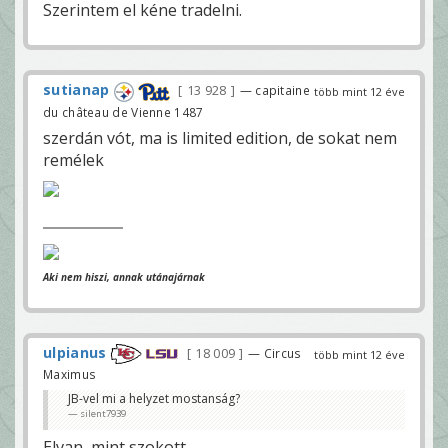
Szerintem el kéne tradelni.
sutianap
13 928
— capitaine
több mint 12 éve
du château de Vienne 1487
szerdán vót, ma is limited edition, de sokat nem
remélek
Aki nem hiszi, annak utánajárnak
ulpianus
18 009
— Circus
több mint 12 éve
Maximus
JB-vel mi a helyzet mostanság?
silent7939
Elvan, mint szokott