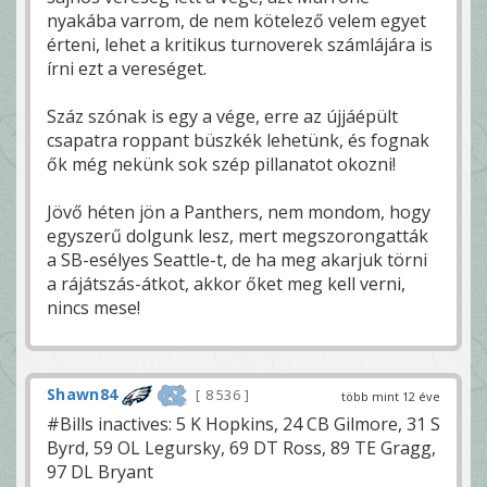
nyakába varrom, de nem kötelező velem egyet
érteni, lehet a kritikus turnoverek számlájára is
írni ezt a vereséget.
Száz szónak is egy a vége, erre az újjáépült
csapatra roppant büszkék lehetünk, és fognak
ők még nekünk sok szép pillanatot okozni!
Jövő héten jön a Panthers, nem mondom, hogy
egyszerű dolgunk lesz, mert megszorongatták
a SB-esélyes Seattle-t, de ha meg akarjuk törni
a rájátszás-átkot, akkor őket meg kell verni,
nincs mese!
Shawn84
8 536
több mint 12 éve
#Bills inactives: 5 K Hopkins, 24 CB Gilmore, 31 S
Byrd, 59 OL Legursky, 69 DT Ross, 89 TE Gragg,
97 DL Bryant