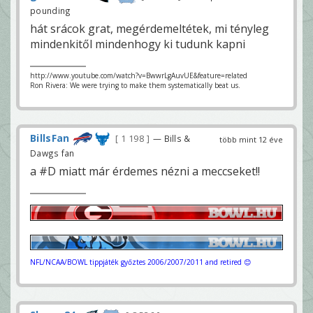
pounding
hát srácok grat, megérdemeltétek, mi tényleg
mindenkitől mindenhogy ki tudunk kapni
http://www.youtube.com/watch?v=BwwrLgAuvUE&feature=related
Ron Rivera: We were trying to make them systematically beat us.
BillsFan
1 198
— Bills &
több mint 12 éve
Dawgs fan
a #D miatt már érdemes nézni a meccseket!!
NFL/NCAA/BOWL tippjáték győztes 2006/2007/2011 and retired 😊