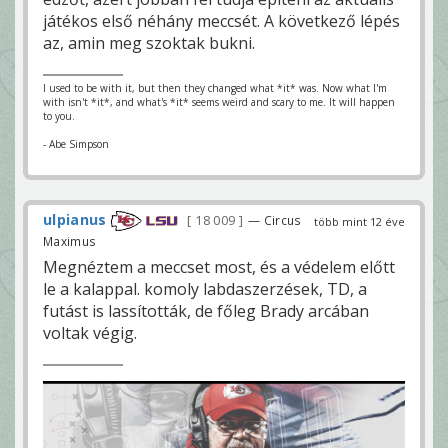
játékos első néhány meccsét. A következő lépés
az, amin meg szoktak bukni.
I used to be with it, but then they changed what *it* was. Now what I'm
with isn't *it*, and what's *it* seems weird and scary to me. It will happen
to you.
- Abe Simpson
ulpianus
18 009
— Circus
több mint 12 éve
Maximus
Megnéztem a meccset most, és a védelem előtt
le a kalappal. komoly labdaszerzések, TD, a
futást is lassították, de főleg Brady arcában
voltak végig.