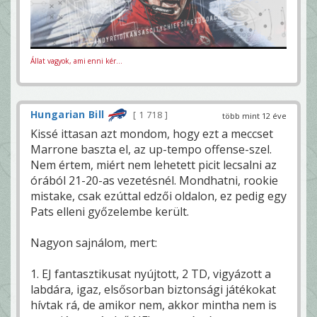
Állat vagyok, ami enni kér...
Hungarian Bill
1 718
több mint 12 éve
Kissé ittasan azt mondom, hogy ezt a meccset
Marrone baszta el, az up-tempo offense-szel.
Nem értem, miért nem lehetett picit lecsalni az
órából 21-20-as vezetésnél. Mondhatni, rookie
mistake, csak ezúttal edzői oldalon, ez pedig egy
Pats elleni győzelembe került.
Nagyon sajnálom, mert:
1. EJ fantasztikusat nyújtott, 2 TD, vigyázott a
labdára, igaz, elsősorban biztonsági játékokat
hívtak rá, de amikor nem, akkor mintha nem is