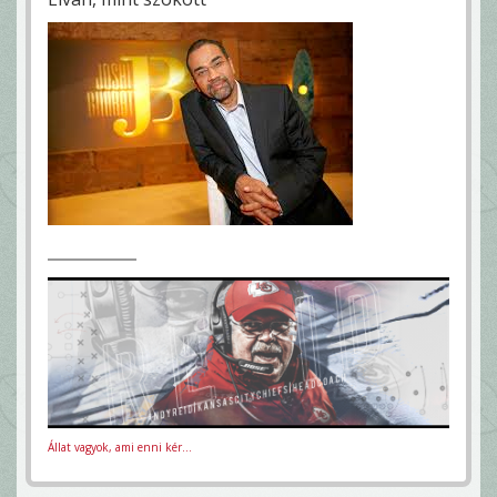
Állat vagyok, ami enni kér...