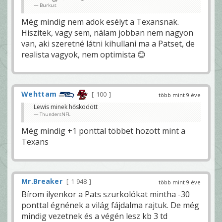
Burkus
Még mindig nem adok esélyt a Texansnak.
Hiszitek, vagy sem, nálam jobban nem nagyon
van, aki szeretné látni kihullani ma a Patset, de
realista vagyok, nem optimista 😊
Wehttam
100
több mint 9 éve
Lewis minek hősködött
ThundersNFL
Még mindig +1 ponttal többet hozott mint a
Texans
Mr.Breaker
1 948
több mint 9 éve
Bírom ilyenkor a Pats szurkolókat mintha -30
ponttal égnének a világ fájdalma rajtuk. De még
mindig vezetnek és a végén lesz kb 3 td