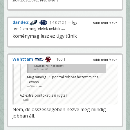
2001-2003-2004-2014-2016-2018
dande2
48 712
— Így
több mint 9 éve
remélem megfelelek nektek.....
köménymag lesz ez úgy tűnik
Wehttam
100
több mint 9 éve
Lewis minek hősködött
ThundersNFL
Még mindig +1 ponttal többet hozott mint a
Texans
Wehttam
AZ extra pontokat is ő rúgta?
Löfli
Nem, de összességében nézve még mindig
jobban áll.