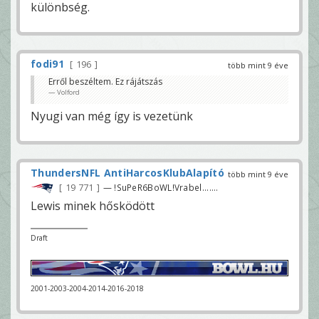
különbség.
fodi91
196
több mint 9 éve
Erről beszéltem. Ez rájátszás
Volford
Nyugi van még így is vezetünk
ThundersNFL AntiHarcosKlubAlapító
több mint 9 éve
19 771
— !SuPeR6BoWL!Vrabel.......
Lewis minek hősködött
Draft
2001-2003-2004-2014-2016-2018