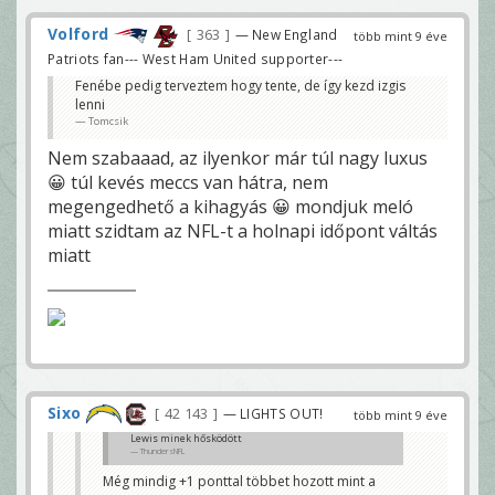
Volford
363
— New England
több mint 9 éve
Patriots fan--- West Ham United supporter---
Fenébe pedig terveztem hogy tente, de így kezd izgis
lenni
Tomcsik
Nem szabaaad, az ilyenkor már túl nagy luxus
😀 túl kevés meccs van hátra, nem
megengedhető a kihagyás 😀 mondjuk meló
miatt szidtam az NFL-t a holnapi időpont váltás
miatt
Sixo
42 143
— LIGHTS OUT!
több mint 9 éve
Lewis minek hősködött
ThundersNFL
Még mindig +1 ponttal többet hozott mint a