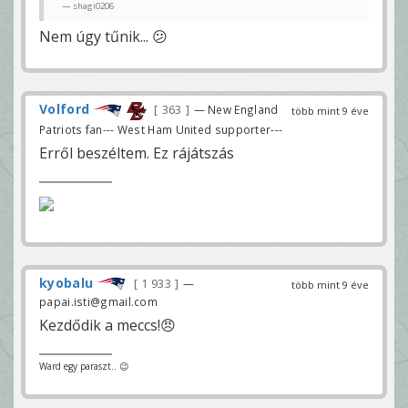
shagi0206
Nem úgy tűnik... 😕
Volford
363
— New England
több mint 9 éve
Patriots fan--- West Ham United supporter---
Erről beszéltem. Ez rájátszás
kyobalu
1 933
—
több mint 9 éve
papai.isti@gmail.com
Kezdődik a meccs!😠
Ward egy paraszt.. 😉