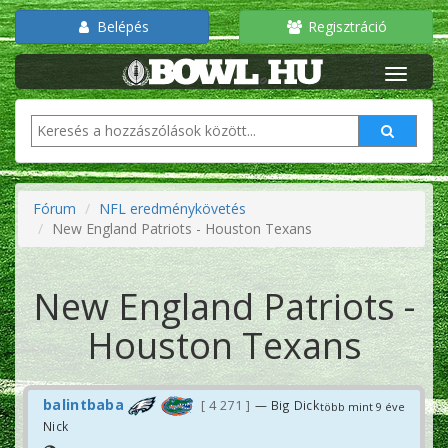
Belépés
Regisztráció
Fórum
NFL eredménykövetés
New England Patriots - Houston Texans
New England Patriots -
Houston Texans
balintbaba
4 271
— Big Dick
több mint 9 éve
Nick