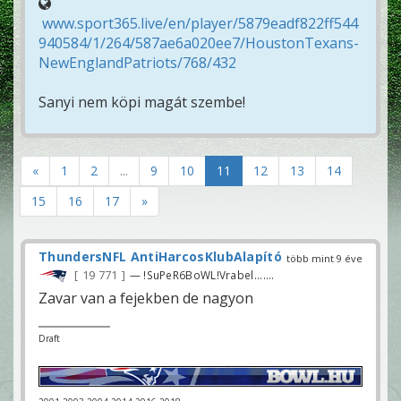
www.sport365.live/en/player/5879eadf822ff544
940584/1/264/587ae6a020ee7/HoustonTexans-
NewEnglandPatriots/768/432
Sanyi nem köpi magát szembe!
«
1
2
...
9
10
11
12
13
14
15
16
17
»
ThundersNFL AntiHarcosKlubAlapító
több mint 9 éve
19 771
— !SuPeR6BoWL!Vrabel.......
Zavar van a fejekben de nagyon
Draft