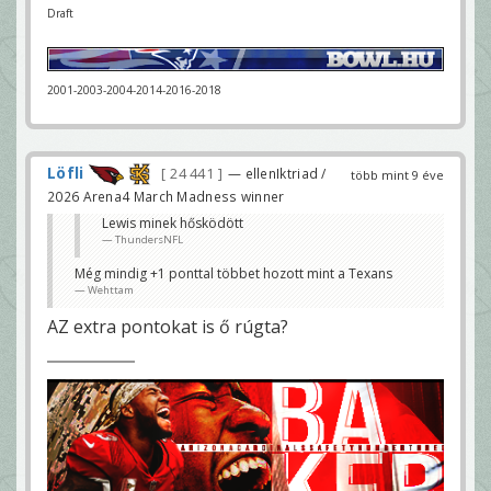
Draft
2001-2003-2004-2014-2016-2018
Löfli
24 441
— ellenIktriad /
több mint 9 éve
2026 Arena4 March Madness winner
Lewis minek hősködött
ThundersNFL
Még mindig +1 ponttal többet hozott mint a Texans
Wehttam
AZ extra pontokat is ő rúgta?