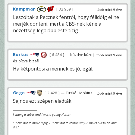
Kampman
32 959
több mint 9 éve
Leszóltak a Peccnek fentről, hogy félidőig el ne
merjék dönteni, mert a CBS-nek kéne a
nézettség legalább este tízig
Burkus
6 484
— Küzdve küzdj
több mint 9 éve
és bízva bízzál...
Ha kétpontosra mennek és jó, egál.
Gogo
2 428
— Tuskó Hopkins
több mint 9 éve
Sajnos ezt szépen eladták
I swung a saber and I was a young Hussar
"Theirs not to make reply, / Theirs not to reason why, / Theirs but to do and
die."