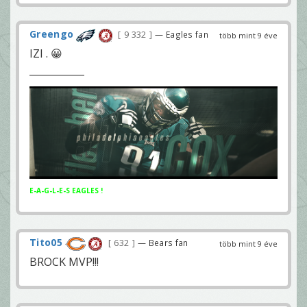
Greengo
9 332
— Eagles fan
több mint 9 éve
IZI . 😀
E-A-G-L-E-S EAGLES !
Tito05
632
— Bears fan
több mint 9 éve
BROCK MVP!!!