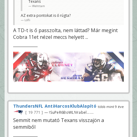
Texans
Wehttam
AZ extra pontokat is ő rúgta?
Löfli
A TD-t is ő passzolta, nem láttad? Már megint
Cobra 11et nézel meccs helyett ...
ThundersNFL AntiHarcosKlubAlapító
több mint 9 éve
19 771
— !SuPeR6BoWL!Vrabel.......
Semmit nem mutató Texans visszajön a
semmiből