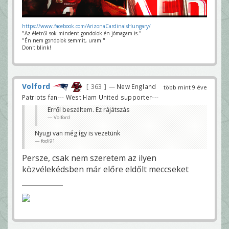
https://www.facebook.com/ArizonaCardinalsHungary/
"Az életről sok mindent gondolok én jómagam is."
"Én nem gondolok semmit, uram."
Don't blink!
Volford
363
— New England
több mint 9 éve
Patriots fan--- West Ham United supporter---
Erről beszéltem. Ez rájátszás
Volford
Nyugi van még így is vezetünk
fodi91
Persze, csak nem szeretem az ilyen
közvélekédsben már előre eldőlt meccseket