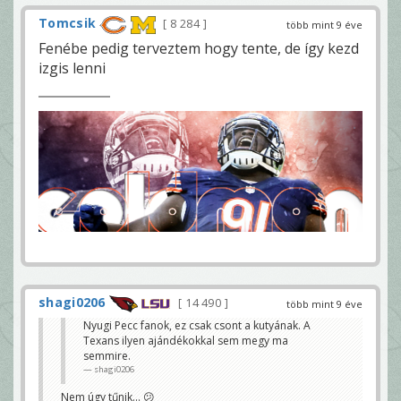
Tomcsik
8 284
több mint 9 éve
Fenébe pedig terveztem hogy tente, de így kezd
izgis lenni
shagi0206
14 490
több mint 9 éve
Nyugi Pecc fanok, ez csak csont a kutyának. A
Texans ilyen ajándékokkal sem megy ma
semmire.
shagi0206
Nem úgy tűnik... 😕