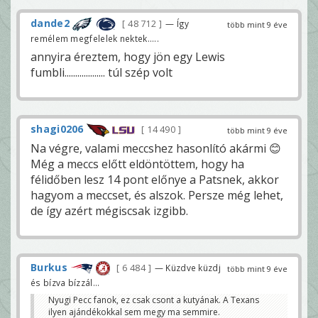
dande2
48 712
— Így
több mint 9 éve
remélem megfelelek nektek.....
annyira éreztem, hogy jön egy Lewis
fumbli................... túl szép volt
shagi0206
14 490
több mint 9 éve
Na végre, valami meccshez hasonlító akármi 😊
Még a meccs előtt eldöntöttem, hogy ha
félidőben lesz 14 pont előnye a Patsnek, akkor
hagyom a meccset, és alszok. Persze még lehet,
de így azért mégiscsak izgibb.
Burkus
6 484
— Küzdve küzdj
több mint 9 éve
és bízva bízzál...
Nyugi Pecc fanok, ez csak csont a kutyának. A Texans
ilyen ajándékokkal sem megy ma semmire.