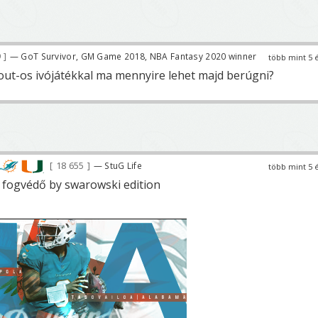
9
— GoT Survivor, GM Game 2018, NBA Fantasy 2020 winner
több mint 5 
out-os ivójátékkal ma mennyire lehet majd berúgni?
18 655
— StuG Life
több mint 5 
 fogvédő by swarowski edition