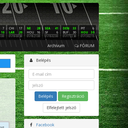
7
CHI
17
NE
28
SEA
41
DEN
33
PIT
6
NE
16
PHI
10
LAR
20
HOU
16
SF
6
BUF
30
HOU
30
LAC
3
SF
1:00
01/19 00:30
01/18 21:00
01/18 02:00
01/17 22:30
01/13 02:15
01/12 02:00
01/11 22:
Archívum
FÓRUM
Belépés
Regisztráció
Elfelejtett jelszó
Facebook
éve