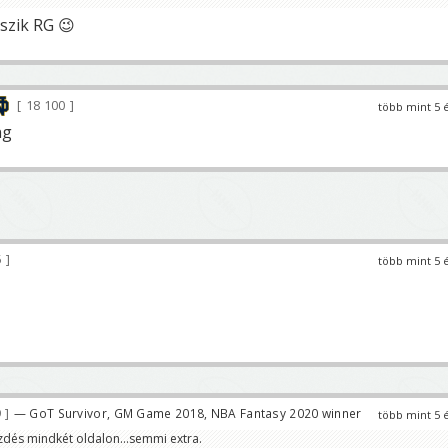
szik RG 😉
18 100
több mint 5 
ng
5
több mint 5 
9
— GoT Survivor, GM Game 2018, NBA Fantasy 2020 winner
több mint 5 
zdés mindkét oldalon...semmi extra.