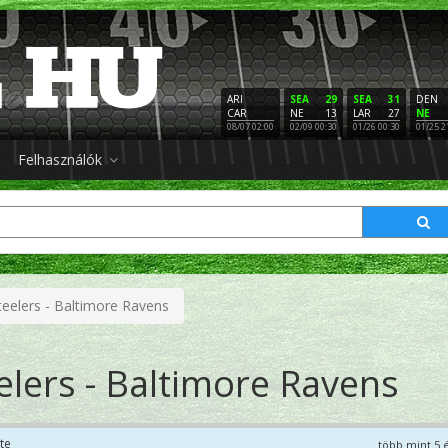
ARI
SEA
29
SEA
31
DEN
CAR
NE
13
LAR
27
NE
08/07 02:00
02/09 00:30
01/26 00:30
01/25 2
Felhasználók
teelers - Baltimore Ravens
elers - Baltimore Ravens
te
több mint 5 