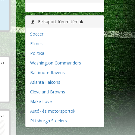
Felkapott fórum témák
Soccer
Filmek
Politika
Washington Commanders
éve
Baltimore Ravens
Atlanta Falcons
Cleveland Browns
Make Love
Autó- és motorsportok
éve
Pittsburgh Steelers