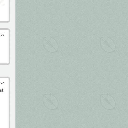
éve
éve
at