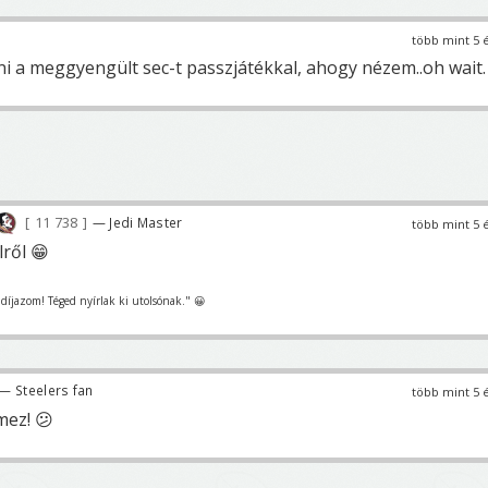
több mint 5 
i a meggyengült sec-t passzjátékkal, ahogy nézem..oh wait.
11 738
— Jedi Master
több mint 5 
lről 😁
t díjazom! Téged nyírlak ki utolsónak." 😀
— Steelers fan
több mint 5 
mez! 😕