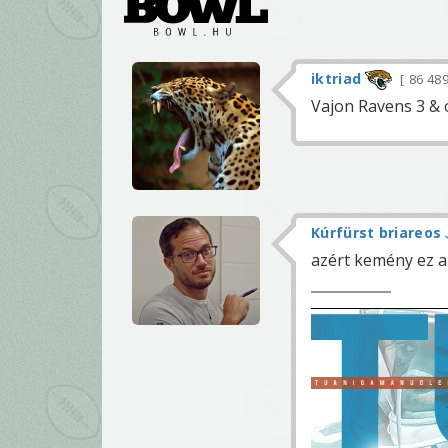
iktriad
86 48
Vajon Ravens 3 & 
Kúrfürst briareos
azért kemény ez a