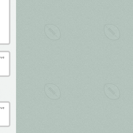
éve
éve