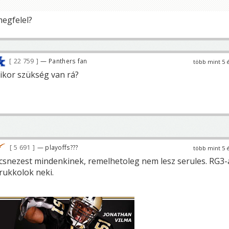
egfelel?
22 759
— Panthers fan
több mint 5 
mikor szükség van rá?
5 691
— playoffs???
több mint 5 
csnezest mindenkinek, remelhetoleg nem lesz serules. RG3-
drukkolok neki.