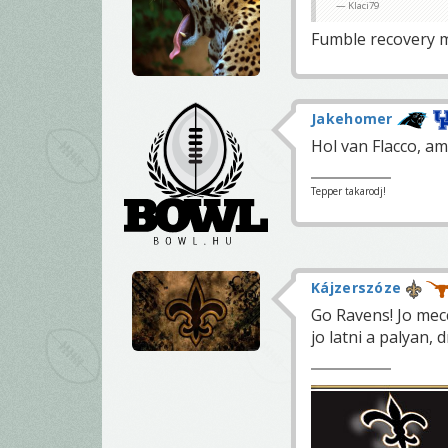
Klaci79
Fumble recovery m
Jakehomer
Hol van Flacco, a
Tepper takarodj!
Kájzerszóze
Go Ravens! Jo mec
jo latni a palyan, 