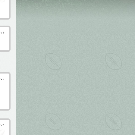
éve
éve
éve