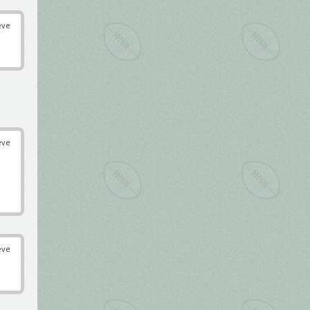
éve
éve
éve