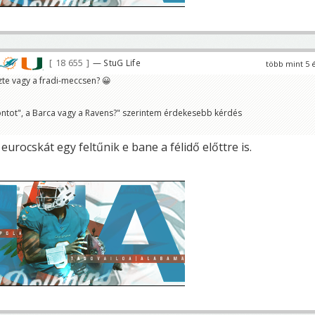
18 655
— StuG Life
több mint 5 
özte vagy a fradi-meccsen? 😀
ontot", a Barca vagy a Ravens?" szerintem érdekesebb kérdés
eurocskát egy feltűnik e bane a félidő előttre is.