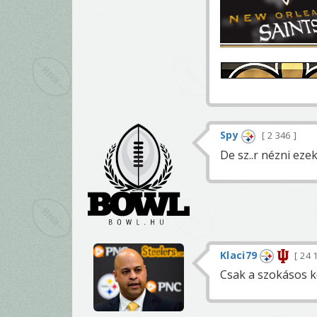
Spy
2 346
De sz..r nézni eze
Klaci79
24 
Csak a szokásos k