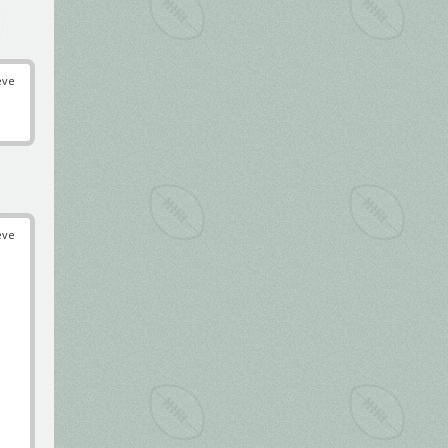
éve
éve