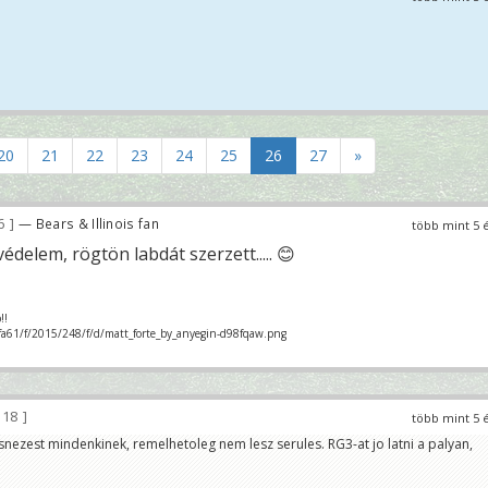
20
21
22
23
24
25
26
27
»
6
— Bears & Illinois fan
több mint 5 
védelem, rögtön labdát szerzett..... 😊
!!
/fa61/f/2015/248/f/d/matt_forte_by_anyegin-d98fqaw.png
118
több mint 5 
nezest mindenkinek, remelhetoleg nem lesz serules. RG3-at jo latni a palyan,