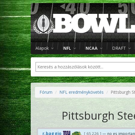
Alapok
NFL
NCAA
DRAFT
Fórum
NFL eredménykövetés
Pittsburgh S
Pittsburgh Ste
r.baggio
65 226
— no es importan