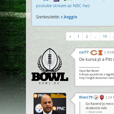
youtube stream az NBC-hez
Szerkesztette:
r.baggio
«
1
2
...
19
csi77
9 50
De kurva jó a Pitt 
Hajrá Bad Bones!
A lányos apukáknak a legjobb
http://orig08.deviantart.net
Klaci79
24 
Go Ravens! Jo meccs
drukkolok neki.
Kájzerszóze