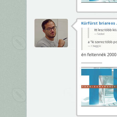
Kúrfürst briareos
Itt lesz több k
Szokol
a "ki szerez több p
r.baggio
én feltennék 2000 