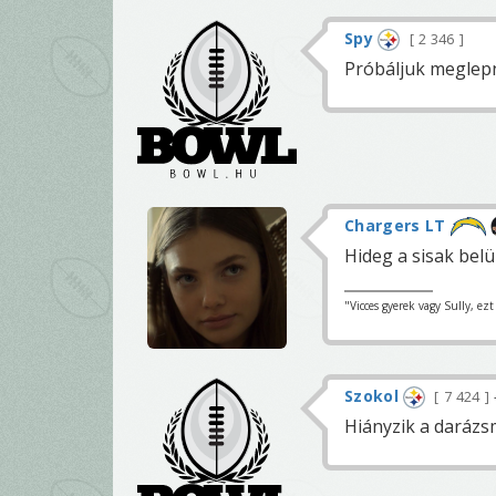
Spy
2 346
Próbáljuk meglepn
Chargers LT
Hideg a sisak belü
"Vicces gyerek vagy Sully, ez
Szokol
7 424
Hiányzik a darázs