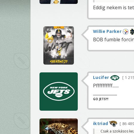
Eddig nekem is tet
Willie Parker
BOB fumble forci
Lucifer
1 21
Pffffffffff.......
GO JETS!!!
iktriad
86 48
Csak a szokásos ke