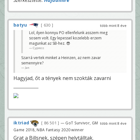
Szerkesztette:
HajduImre
batyu
630
több mint 8 éve
Lol, ilyen konnyu PO ellenfelunk asszem meg
sosem volt. Egy lepessel kozelebb erzem
magunkat az SB-hez. 😎
Cypress
Szarrá vertek minket a Heinzen, az nem zavar
semennyire?
Jan
Hagyjad, őt a tények nem szokták zavarni
iktriad
86 501
— GoT Survivor, GM
több mint 8 éve
Game 2018, NBA Fantasy 2020 winner
Grat a Billsnek, szépen helytálltak.