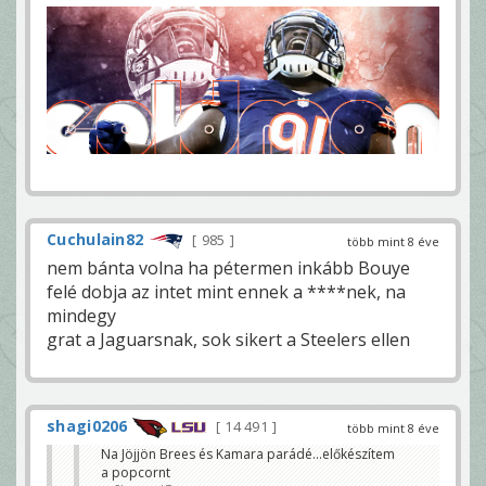
Cuchulain82
985
több mint 8 éve
nem bánta volna ha pétermen inkább Bouye
felé dobja az intet mint ennek a ****nek, na
mindegy
grat a Jaguarsnak, sok sikert a Steelers ellen
shagi0206
14 491
több mint 8 éve
Na Jöjjön Brees és Kamara parádé...előkészítem
a popcornt