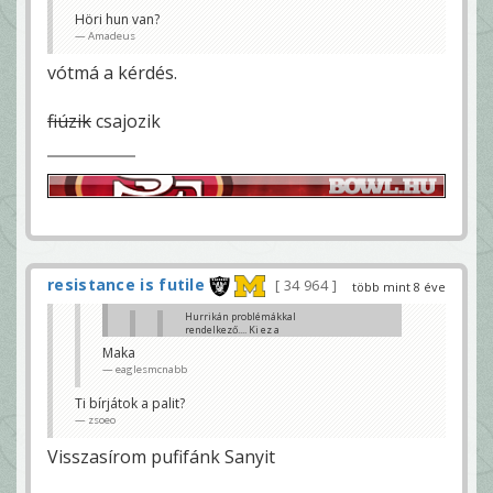
Forumtars vagy mi?
Höri hun van?
Amadeus
Amadeus
vótmá a kérdés.
fiúzik
csajozik
resistance is futile
34 964
több mint 8 éve
Hurrikán problémákkal
rendelkező.... Ki ez a
szerencsétlen?
Maka
Amadeus
eaglesmcnabb
nyugoggyá le wolfgang
eaglesmcnabb
Ti bírjátok a palit?
zsoeo
Forumtars vagy mi?
Amadeus
Visszasírom pufifánk Sanyit