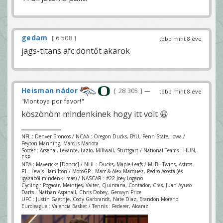
gedam
6 508
több mint 8 éve
jags-titans afc döntőt akarok
Heisman nádor
28 305
—
több mint 8 éve
"Montoya por favor!"
köszönöm mindenkinek hogy itt volt 😀
NFL : Denver Broncos / NCAA : Oregon Ducks, BYU, Penn State, Iowa /
Peyton Manning, Marcus Mariota
Soccer : Arsenal, Levante, Lazio, Millwall, Stuttgart / National Teams : HUN,
ESP
NBA : Mavericks [Doncic] / NHL : Ducks, Maple Leafs / MLB : Twins, Astros
F1 : Lewis Hamilton / MotoGP : Marc & Alex Marquez, Pedro Acosta (és
igazából mindenki más) / NASCAR : #22 Joey Logano
Cycling : Pogacar, Meintjes, Valter, Quintana, Contador, Cras, Juan Ayuso
Darts : Nathan Aspinall, Chris Dobey, Gerwyn Price
UFC : Justin Gaethje, Cody Garbrandt, Nate Diaz, Brandon Moreno
Euroleague : Valencia Basket / Tennis : Federer, Alcaraz