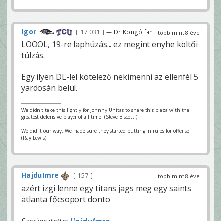
Igor
17 031
— Dr Kongó fan
több mint 8 éve
LOOOL, 19-re laphúzás... ez megint enyhe költői
túlzás.
Egy ilyen DL-lel kötelező nekimenni az ellenfél 5
yardosán belül.
We didn't take this lightly for Johnny Unitas to share this plaza with the
greatest defensive player of all time. (Steve Biscotti)
We did it our way. We made sure they started putting in rules for offense!
(Ray Lewis)
HajduImre
157
több mint 8 éve
azért izgi lenne egy titans jags meg egy saints
atlanta főcsoport donto