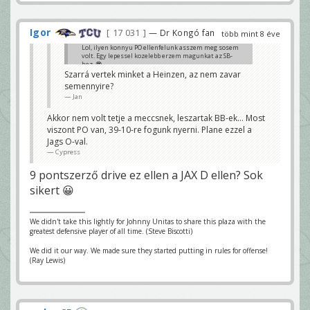
Igor
17 031
— Dr Kongó fan
több mint 8 éve
Lol, ilyen konnyu PO ellenfelunk asszem meg sosem
volt. Egy lepessel kozelebb erzem magunkat az SB-
hez. 😎
Szarrá vertek minket a Heinzen, az nem zavar
Cypress
semennyire?
Jan
Akkor nem volt tetje a meccsnek, leszartak BB-ek... Most
viszont PO van, 39-10-re fogunk nyerni. Plane ezzel a
Jags O-val.
Cypress
9 pontszerző drive ez ellen a JAX D ellen? Sok
sikert 😀
We didn't take this lightly for Johnny Unitas to share this plaza with the
greatest defensive player of all time. (Steve Biscotti)
We did it our way. We made sure they started putting in rules for offense!
(Ray Lewis)