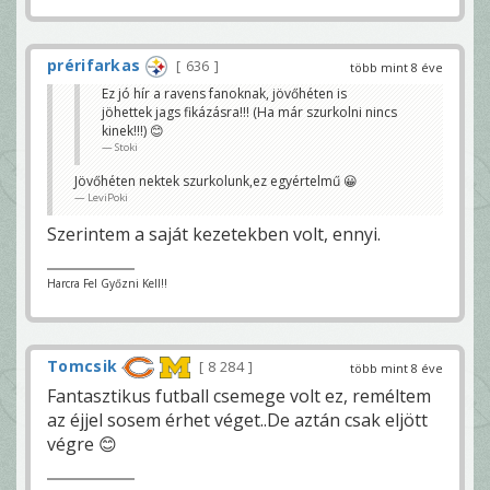
prérifarkas
636
több mint 8 éve
Ez jó hír a ravens fanoknak, jövőhéten is
jöhettek jags fikázásra!!! (Ha már szurkolni nincs
kinek!!!) 😊
Stoki
Jövőhéten nektek szurkolunk,ez egyértelmű 😀
LeviPoki
Szerintem a saját kezetekben volt, ennyi.
Harcra Fel Győzni Kell!!
Tomcsik
8 284
több mint 8 éve
Fantasztikus futball csemege volt ez, reméltem
az éjjel sosem érhet véget..De aztán csak eljött
végre 😊