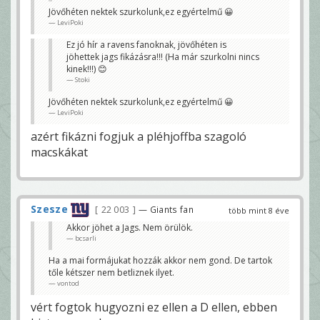
Jövőhéten nektek szurkolunk,ez egyértelmű 😀
LeviPoki
Ez jó hír a ravens fanoknak, jövőhéten is
jöhettek jags fikázásra!!! (Ha már szurkolni nincs
kinek!!!) 😊
Stoki
Jövőhéten nektek szurkolunk,ez egyértelmű 😀
LeviPoki
azért fikázni fogjuk a pléhjoffba szagoló
macskákat
Szesze
22 003
— Giants fan
több mint 8 éve
Akkor jöhet a Jags. Nem örülök.
bcsarli
Ha a mai formájukat hozzák akkor nem gond. De tartok
tőle kétszer nem betliznek ilyet.
vontod
vért fogtok hugyozni ez ellen a D ellen, ebben