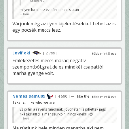
Chargers LT
milyen fura lesz ezután a meccs után
toam
Várjunk még az ilyen kijelentésekkel. Lehet az is
egy pocsék meccs lesz.
LeviPoki
2 799
több mint 8 éve
Emlékezetes meccs marad,negatív
szempontból,grat,de ez mindkét csapattól
marha gyenge volt.
Nemes samu09
4 690
— I like the
több mint 8 éve
Texans, I like who we are
Ez jó hír a ravens fanoknak, jövőhéten is jöhettek jags
fikázásra!!! (Ha már szurkolni nincs kinek!!!) 😊
Stoki
Na rúgjunk bele minden csapatba aki nem