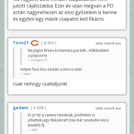
jutott rájátszásba. Ezer év utan megvan a PO
aztán nagynehezen az elso győzelem is benne
és egybol egy másik csapatot kell fikázni.
Toto21
8 959
több mint 8 éve
Na Jöjjön Brees és Kamara parádé...előkészítem
a popcornt
Chargers LT
milyen fura lesz ezután a meccs után
toam
csak nehogy csalódjunk!
gedam
6 508
több mint 8 éve
Ez jó hír a ravens fanoknak, jövőhéten is
jöhettek jags fikázásra!!! (Ha már szurkolni nincs
kinek!!!) 😊
Stoki