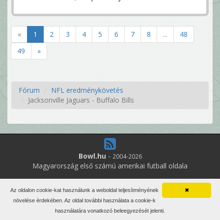
«
1
2
3
4
5
6
7
8
...
48
49
»
Fórum
NFL eredménykövetés
Jacksonville Jaguars - Buffalo Bills
Bowl.hu
-
2004-2026
Magyarország első számú amerikai futball oldala
13
online felhasználó
Az oldalon cookie-kat használunk a weboldal teljesítményének
✖
Minden jog fenntartva. Írott anyagok újraközlése csak a szerző
növelése érdekében. Az oldal további használata a cookie-k
engedélyével.
használatára vonatkozó beleegyezését jelenti.
Impresszum