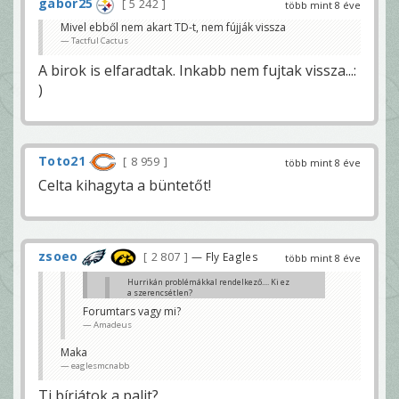
gabor25
5 242
több mint 8 éve
Mivel ebből nem akart TD-t, nem fújják vissza
Tactful Cactus
A birok is elfaradtak. Inkabb nem fujtak vissza...:
)
Toto21
8 959
több mint 8 éve
Celta kihagyta a büntetőt!
zsoeo
2 807
— Fly Eagles
több mint 8 éve
Hurrikán problémákkal rendelkező.... Ki ez
a szerencsétlen?
Amadeus
Forumtars vagy mi?
Amadeus
nyugoggyá le wolfgang
eaglesmcnabb
Maka
eaglesmcnabb
Ti bírjátok a palit?