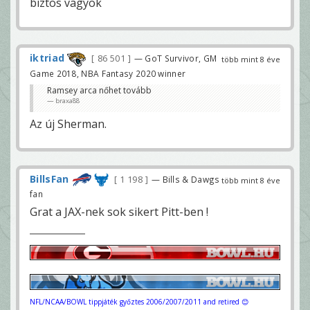
biztos vagyok
iktriad
86 501
— GoT Survivor, GM
több mint 8 éve
Game 2018, NBA Fantasy 2020 winner
Ramsey arca nőhet tovább
braxa88
Az új Sherman.
BillsFan
1 198
— Bills & Dawgs
több mint 8 éve
fan
Grat a JAX-nek sok sikert Pitt-ben !
NFL/NCAA/BOWL tippjáték győztes 2006/2007/2011 and retired 😊