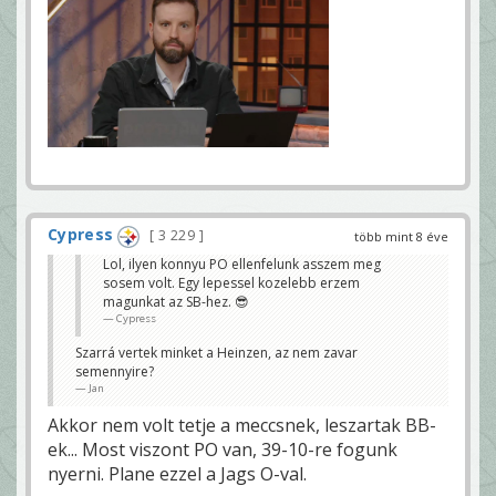
Cypress
3 229
több mint 8 éve
Lol, ilyen konnyu PO ellenfelunk asszem meg
sosem volt. Egy lepessel kozelebb erzem
magunkat az SB-hez. 😎
Cypress
Szarrá vertek minket a Heinzen, az nem zavar
semennyire?
Jan
Akkor nem volt tetje a meccsnek, leszartak BB-
ek... Most viszont PO van, 39-10-re fogunk
nyerni. Plane ezzel a Jags O-val.