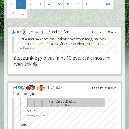
«
1
2
3
4
5
6
7
8
...
48
49
»
Jan
5 749
— Steelers fan
több mint 8 éve
Ezt a mai meccset csak akkor bocsátom meg, ha jövő
héten a Steelers és a Jax játszik egy olyat, mint 10 éve
Kampman
Játsszunk egy olyat mint 10 éve, csak most mi
nyerjünk 😀
petey
21 827
—
több mint 8 éve
Csodabogár
Hurrikán problémákkal
rendelkező.... Ki ez a
szerencsétlen?
Maka
Amadeus
eaglesmcnabb
nyugoggyá le wolfgang
eaglesmcnabb
Najó.