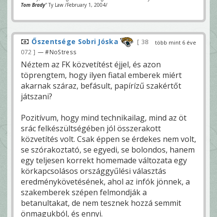
Tom Brady
"
Ty Law /February 1, 2004/
Őszentsége Sobri Jóska
38
több mint 6 éve
072
— #NoStress
Néztem az FK közvetítést éjjel, és azon
töprengtem, hogy ilyen fiatal emberek miért
akarnak száraz, befásult, papírízű szakértőt
játszani?
Pozitívum, hogy mind technikailag, mind az öt
srác felkészültségében jól összerakott
közvetítés volt. Csak éppen se érdekes nem volt,
se szórakoztató, se egyedi, se bolondos, hanem
egy teljesen korrekt homemade változata egy
körkapcsolásos országgyűlési választás
eredménykövetésének, ahol az infók jönnek, a
szakemberek szépen felmondják a
betanultakat, de nem tesznek hozzá semmit
önmagukból, és ennyi.