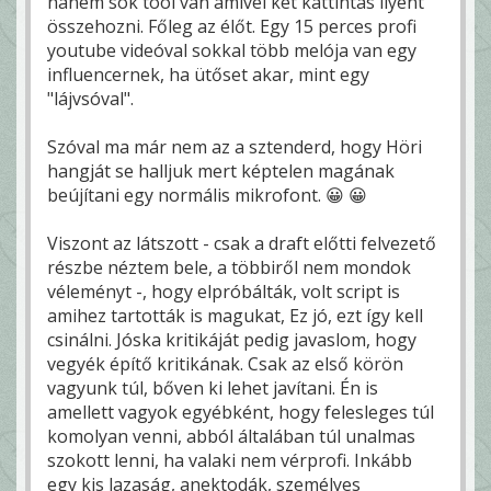
hanem sok tool van amivel két kattintás ilyent
összehozni. Főleg az élőt. Egy 15 perces profi
youtube videóval sokkal több melója van egy
influencernek, ha ütőset akar, mint egy
"lájvsóval".
Szóval ma már nem az a sztenderd, hogy Höri
hangját se halljuk mert képtelen magának
beújítani egy normális mikrofont. 😀 😀
Viszont az látszott - csak a draft előtti felvezető
részbe néztem bele, a többiről nem mondok
véleményt -, hogy elpróbálták, volt script is
amihez tartották is magukat, Ez jó, ezt így kell
csinálni. Jóska kritikáját pedig javaslom, hogy
vegyék építő kritikának. Csak az első körön
vagyunk túl, bőven ki lehet javítani. Én is
amellett vagyok egyébként, hogy felesleges túl
komolyan venni, abból általában túl unalmas
szokott lenni, ha valaki nem vérprofi. Inkább
egy kis lazaság, anektodák, személyes