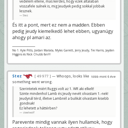
vedelem ellene, mas kerdes, hogy ezek altalaban
visszafele sulnek is, mig Jeudyek pedig sokkal jobbak
lesznek.
Stez
És itt a pont, mert ez nem a madden. Ebben
pedig jeudy kiemelkedő lehet ebben, ugyanúgy
ahogy pl amari az.
No 1. Kyle Pitts, Jordan Mailata, Myles Garrett, Jerry Jeudy, Tre Harris, Jayden
Higgins és Nick Chubb fan!!!
Stez
49 977
— Whoops, looks like
több mint 6 éve
something went wrong.
Szerintetek miért Ruggs volt az 1. WR aki elkelt!
Szinte mindenhol Lamb és Jeudy nevét olvastam 1.-nek!
Jeudynál térd, illetve Lambnél a bulikát olvastam kisebb
gondnak!
Ez lehetett a háttérben?
steelwolf
Parevente mindig vannak ilyen hullamok, hogy