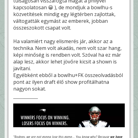
túlságosan visszafogta magát a philyvel
kapcsolatosan 😀 ), de mondjuk a bowlhu-s
közvetítések mindig egy légtérben zajlottak,
váltogatták egymást az emberek, jobban
összeszokott csapat volt.
Ha valamiért nagy elismerés jár, akkor az a
technika. Nem volt akadás, nem volt szar hang,
képi minőség is rendben volt. Szóval ha ez már
alap lesz, akkor lehet jövőre kicsit a shown is
javítani.
Egyébként ebből a bowlhu+FK összeolvadásból
pont az ilyen draft élő show profitálhatna
nagyon sokat.
"Rodney, we are not gonna lose this game... You know why? Because
we have