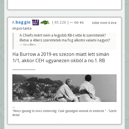
r.baggio
65 226
— no es
több mint 6 éve
importante
A Chiefs miért nem a legjobb RB-t vitte ki szerintetek?
Illetve a 49ers szerintetek ma fog alkotni valami nagyot?
Vass49ers
Ha Burrow a 2019-es szezon miatt lett simán
1/1, akkor CEH ugyanezen okból a no.1. RB
---
"Nincs igazság és nincs emberiség. Csak igazságok vannak és emberek."
- Szerb
Antal