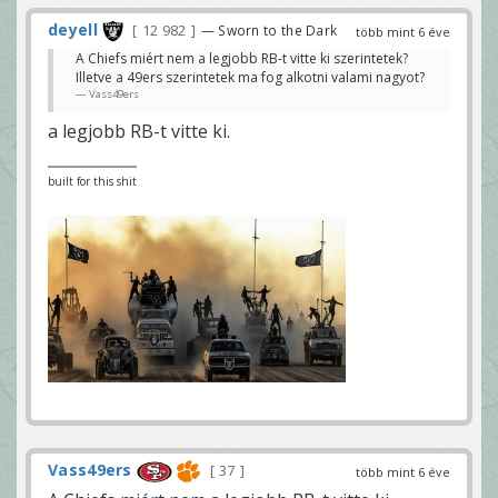
deyell
12 982
— Sworn to the Dark
több mint 6 éve
A Chiefs miért nem a legjobb RB-t vitte ki szerintetek?
Illetve a 49ers szerintetek ma fog alkotni valami nagyot?
Vass49ers
a legjobb RB-t vitte ki.
built for this shit
Vass49ers
37
több mint 6 éve