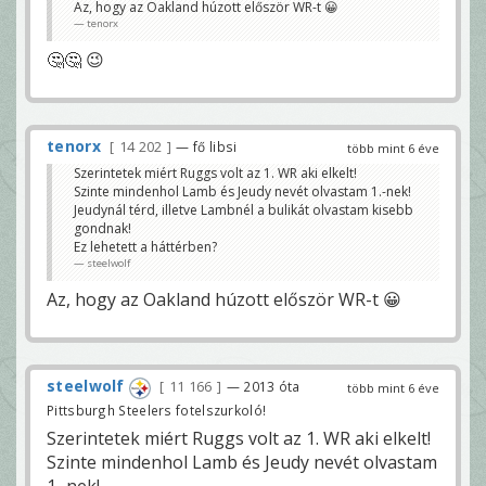
Az, hogy az Oakland húzott először WR-t 😀
tenorx
🤔🤔 😉
tenorx
14 202
— fő libsi
több mint 6 éve
Szerintetek miért Ruggs volt az 1. WR aki elkelt!
Szinte mindenhol Lamb és Jeudy nevét olvastam 1.-nek!
Jeudynál térd, illetve Lambnél a bulikát olvastam kisebb
gondnak!
Ez lehetett a háttérben?
steelwolf
Az, hogy az Oakland húzott először WR-t 😀
steelwolf
11 166
— 2013 óta
több mint 6 éve
Pittsburgh Steelers fotelszurkoló!
Szerintetek miért Ruggs volt az 1. WR aki elkelt!
Szinte mindenhol Lamb és Jeudy nevét olvastam
1.-nek!