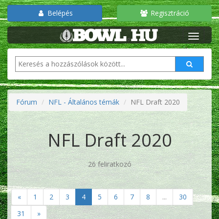
Belépés
Regisztráció
Fórum
NFL - Általános témák
NFL Draft 2020
NFL Draft 2020
26 feliratkozó
«
1
2
3
4
5
6
7
8
...
30
31
»