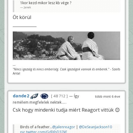
1kor kezd mikor lesz kb vége ?
Janek
Öt körül
---
"Nincs igazság és nincs emberiség. Csak igazságok vannak és emberek."
- Szerb
Antal
dande2
48 712
— Így
több mint 6 éve
remélem megfelelek nektek.....
Csk hogy mindenki tudja miért Reagort vittük 😊
Birds of a feather…
@jalenreagor
|
@DeSeanJackson10
pic.twitter.com/GdlXbD32kF