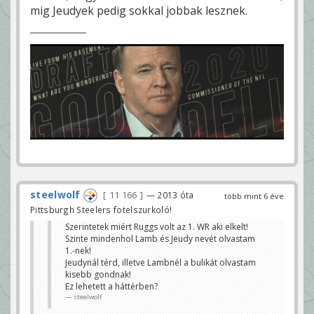
mig Jeudyek pedig sokkal jobbak lesznek.
steelwolf
11 166
— 2013 óta
több mint 6 éve
Pittsburgh Steelers fotelszurkoló!
Szerintetek miért Ruggs volt az 1. WR aki elkelt!
Szinte mindenhol Lamb és Jeudy nevét olvastam
1.-nek!
Jeudynál térd, illetve Lambnél a bulikát olvastam
kisebb gondnak!
Ez lehetett a háttérben?
steelwolf