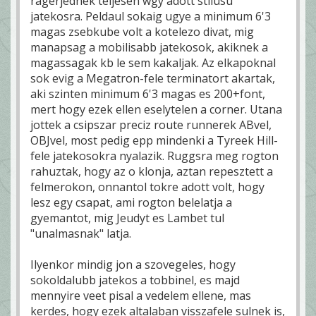
ragerjednek teljesen wgy adott stilusu
jatekosra. Peldaul sokaig ugye a minimum 6'3
magas zsebkube volt a kotelezo divat, mig
manapsag a mobilisabb jatekosok, akiknek a
magassagak kb le sem kakaljak. Az elkapoknal
sok evig a Megatron-fele terminatort akartak,
aki szinten minimum 6'3 magas es 200+font,
mert hogy ezek ellen eselytelen a corner. Utana
jottek a csipszar preciz route runnerek ABvel,
OBJvel, most pedig epp mindenki a Tyreek Hill-
fele jatekosokra nyalazik. Ruggsra meg rogton
rahuztak, hogy az o klonja, aztan repesztett a
felmerokon, onnantol tokre adott volt, hogy
lesz egy csapat, ami rogton belelatja a
gyemantot, mig Jeudyt es Lambet tul
"unalmasnak" latja.
Ilyenkor mindig jon a szovegeles, hogy
sokoldalubb jatekos a tobbinel, es majd
mennyire veet pisal a vedelem ellene, mas
kerdes, hogy ezek altalaban visszafele sulnek is,