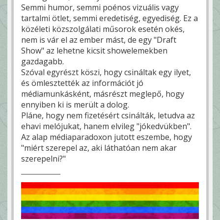
Semmi humor, semmi poénos vizuális vagy
tartalmi ötlet, semmi eredetiség, egyediség. Ez a
közéleti közszolgálati műsorok esetén okés,
nem is vár el az ember mást, de egy "Draft
Show" az lehetne kicsit showelemekben
gazdagabb.
Szóval egyrészt köszi, hogy csináltak egy ilyet,
és ömlesztették az információt jó
médiamunkásként, másrészt meglepő, hogy
ennyiben ki is merült a dolog.
Pláne, hogy nem fizetésért csinálták, letudva az
ehavi melójukat, hanem elvileg "jókedvükben".
Az alap médiaparadoxon jutott eszembe, hogy
"miért szerepel az, aki láthatóan nem akar
szerepelni?"