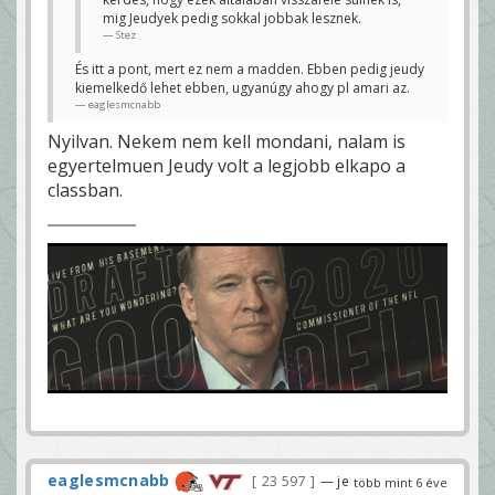
mig Jeudyek pedig sokkal jobbak lesznek.
Stez
És itt a pont, mert ez nem a madden. Ebben pedig jeudy
kiemelkedő lehet ebben, ugyanúgy ahogy pl amari az.
eaglesmcnabb
Nyilvan. Nekem nem kell mondani, nalam is
egyertelmuen Jeudy volt a legjobb elkapo a
classban.
eaglesmcnabb
23 597
— je
több mint 6 éve