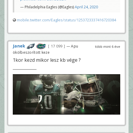
— Philadelphia Eagles (@Eagles)
April 24, 2020
mobile.twitter.com/Eagles/status/1253723337416720384
Janek
17 099
— Apu
több mint 6 éve
ökölbeszorított keze
1kor kezd mikor lesz kb vége ?