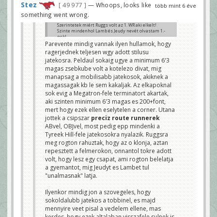
Stez
49 977
— Whoops, looks like
több mint 6 éve
something went wrong.
Szerintetek miért Ruggs volt az 1. WR aki elkelt!
Szinte mindenhol Lamb és Jeudy nevét olvastam 1.-
nek!
Jeudynál térd, illetve Lambnél a bulikát olvastam
Parevente mindig vannak ilyen hullamok, hogy
kisebb gondnak!
ragerjednek teljesen wgy adott stilusu
Ez lehetett a háttérben?
jatekosra. Peldaul sokaig ugye a minimum 6'3
steelwolf
magas zsebkube volt a kotelezo divat, mig
manapsag a mobilisabb jatekosok, akiknek a
magassagak kb le sem kakaljak. Az elkapoknal
sok evig a Megatron-fele terminatort akartak,
aki szinten minimum 6'3 magas es 200+font,
mert hogy ezek ellen eselytelen a corner. Utana
jottek a csipszar
preciz route runnerek
ABvel, OBJvel, most pedig epp mindenki a
Tyreek Hill-fele jatekosokra nyalazik. Ruggsra
meg rogton rahuztak, hogy az o klonja, aztan
repesztett a felmerokon, onnantol tokre adott
volt, hogy lesz egy csapat, ami rogton belelatja
a gyemantot, mig Jeudyt es Lambet tul
"unalmasnak" latja.
Ilyenkor mindig jon a szovegeles, hogy
sokoldalubb jatekos a tobbinel, es majd
mennyire veet pisal a vedelem ellene, mas
kerdes, hogy ezek altalaban visszafele sulnek is,