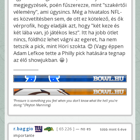
megjegyzések, poén fűszerezze, mint "szakértői
vélemény", ami úgysincs. Még a hivatalos NFL-
es közvetítésben sem, de ott ez kötelező, és ők
vérprofik, hogy eladják azt, hogy "két keze és
két lába van, jó játékos lesz". Itt ha jobb ötlet
nincs, földhöz lehet vágni az egeret, ha nem
tetszik a pick, mint Höri szokta. 😊 (Vagy éppen
Adam Lefkoe tette a Philly pick hatására tegnap
az élő showjukban. 😀 )
“Pressure is something you feel when you don't know what the hell you're
doing.”
(Peyton Manning)
r.baggio
65 226
— no es
több mint 6 éve
importante