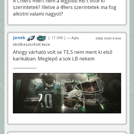
A Chiefs miért nem a legjobb RB-t vitte ki
szerintetek? Illetve a 49ers szerintetek ma fog
alkotni valami nagyot?
Janek
17 099
— Apu
több mint 6 éve
ökölbeszorított keze
Ahogy várható volt se TE,S nem ment ki első
karikában. Meglepő a sok LB nekem