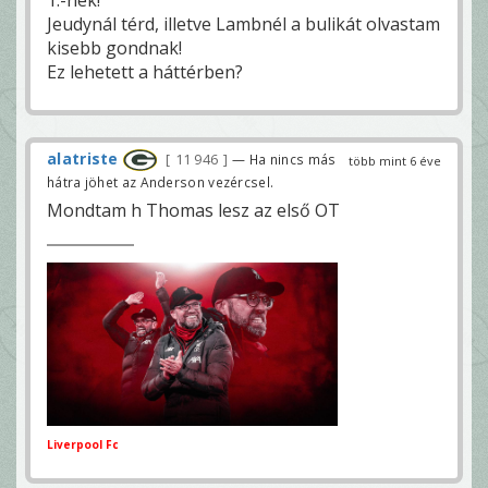
Jeudynál térd, illetve Lambnél a bulikát olvastam
kisebb gondnak!
Ez lehetett a háttérben?
alatriste
11 946
— Ha nincs más
több mint 6 éve
hátra jöhet az Anderson vezércsel.
Mondtam h Thomas lesz az első OT
Liverpool Fc