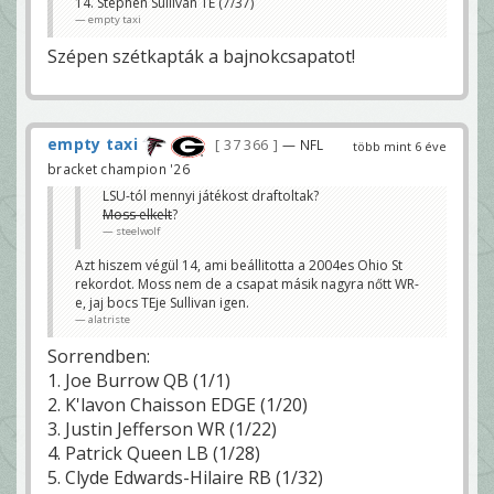
14. Stephen Sullivan TE (7/37)
empty taxi
Szépen szétkapták a bajnokcsapatot!
empty taxi
37 366
— NFL
több mint 6 éve
bracket champion '26
LSU-tól mennyi játékost draftoltak?
Moss elkelt
?
steelwolf
Azt hiszem végül 14, ami beállitotta a 2004es Ohio St
rekordot. Moss nem de a csapat másik nagyra nőtt WR-
e, jaj bocs TEje Sullivan igen.
alatriste
Sorrendben:
1. Joe Burrow QB (1/1)
2. K'lavon Chaisson EDGE (1/20)
3. Justin Jefferson WR (1/22)
4. Patrick Queen LB (1/28)
5. Clyde Edwards-Hilaire RB (1/32)