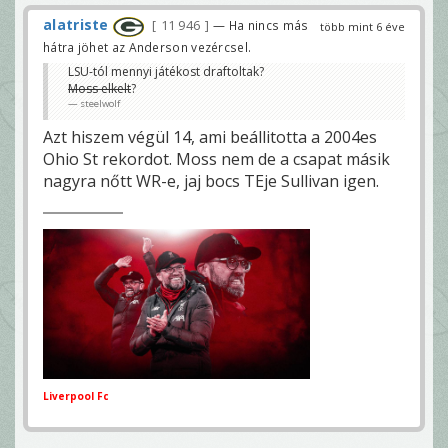
alatriste
11 946
— Ha nincs más
több mint 6 éve
hátra jöhet az Anderson vezércsel.
LSU-tól mennyi játékost draftoltak?
Moss elkelt
?
steelwolf
Azt hiszem végül 14, ami beállitotta a 2004es
Ohio St rekordot. Moss nem de a csapat másik
nagyra nőtt WR-e, jaj bocs TEje Sullivan igen.
Liverpool Fc