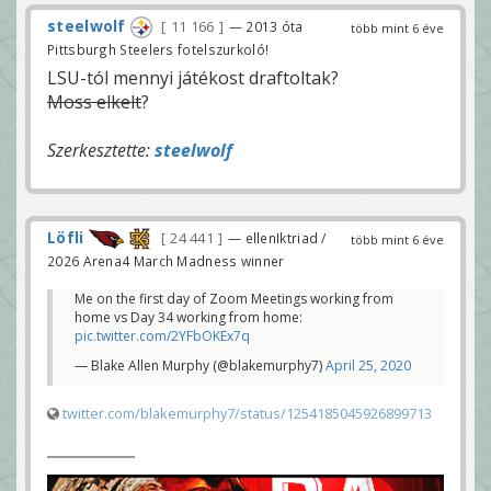
steelwolf
11 166
— 2013 óta
több mint 6 éve
Pittsburgh Steelers fotelszurkoló!
LSU-tól mennyi játékost draftoltak?
Moss elkelt
?
Szerkesztette:
steelwolf
Löfli
24 441
— ellenIktriad /
több mint 6 éve
2026 Arena4 March Madness winner
Me on the first day of Zoom Meetings working from
home vs Day 34 working from home:
pic.twitter.com/2YFbOKEx7q
— Blake Allen Murphy (@blakemurphy7)
April 25, 2020
twitter.com/blakemurphy7/status/1254185045926899713