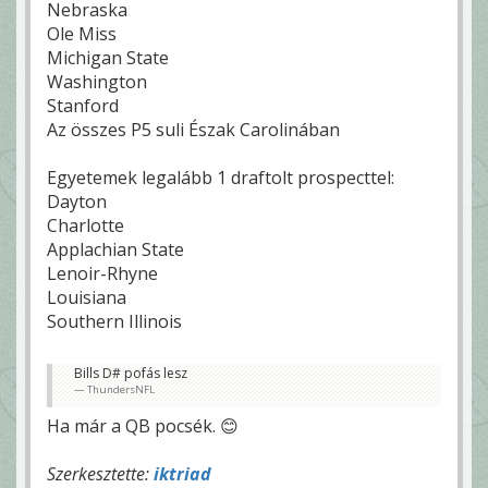
Nebraska
Ole Miss
Michigan State
Washington
Stanford
Az összes P5 suli Észak Carolinában
Egyetemek legalább 1 draftolt prospecttel:
Dayton
Charlotte
Applachian State
Lenoir-Rhyne
Louisiana
Southern Illinois
Bills D# pofás lesz
ThundersNFL
Ha már a QB pocsék. 😊
Szerkesztette:
iktriad