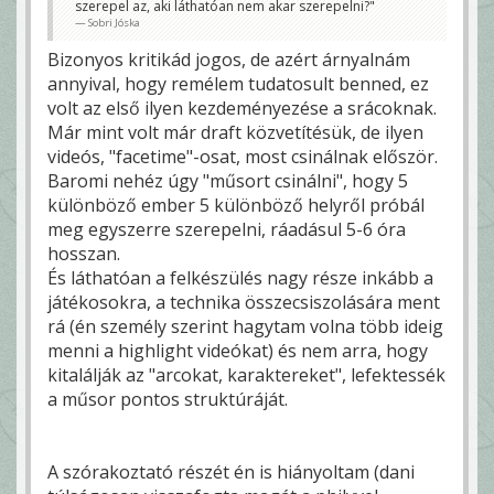
szerepel az, aki láthatóan nem akar szerepelni?"
Sobri Jóska
Bizonyos kritikád jogos, de azért árnyalnám
annyival, hogy remélem tudatosult benned, ez
volt az első ilyen kezdeményezése a srácoknak.
Már mint volt már draft közvetítésük, de ilyen
videós, "facetime"-osat, most csinálnak először.
Baromi nehéz úgy "műsort csinálni", hogy 5
különböző ember 5 különböző helyről próbál
meg egyszerre szerepelni, ráadásul 5-6 óra
hosszan.
És láthatóan a felkészülés nagy része inkább a
játékosokra, a technika összecsiszolására ment
rá (én személy szerint hagytam volna több ideig
menni a highlight videókat) és nem arra, hogy
kitalálják az "arcokat, karaktereket", lefektessék
a műsor pontos struktúráját.
A szórakoztató részét én is hiányoltam (dani