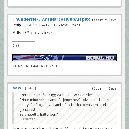
ThundersNFL AntiHarcosKlubAlapító
több mint 6 éve
19 771
— !SuPeR6BoWL!Vrabel.......
Bills D# pofás lesz
Draft
2001-2003-2004-2014-2016-2018
bowI
143
több mint 6 éve
Szerintetek miért Ruggs volt az 1. WR aki elkelt!
Szinte mindenhol Lamb és Jeudy nevét olvastam 1.-nek!
Jeudynál térd, illetve Lambnél a bulikát olvastam kisebb
gondnak!
Ez lehetett a háttérben?
steelwolf
Engem nem lepett meg. Mayock-Gruden páros