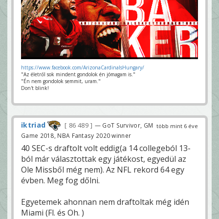
https://www.facebook.com/ArizonaCardinalsHungary/
"Az életről sok mindent gondolok én jómagam is."
"Én nem gondolok semmit, uram."
Don't blink!
iktriad
86 489
— GoT Survivor, GM
több mint 6 éve
Game 2018, NBA Fantasy 2020 winner
40 SEC-s draftolt volt eddig(a 14 collegeból 13-
ból már választottak egy játékost, egyedül az
Ole Missből még nem). Az NFL rekord 64 egy
évben. Meg fog dőlni.
Egyetemek ahonnan nem draftoltak még idén
Miami (Fl. és Oh. )