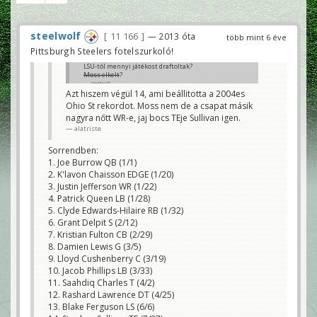
steelwolf
11 166
— 2013 óta
több mint 6 éve
Pittsburgh Steelers fotelszurkoló!
LSU-tól mennyi játékost draftoltak?
Moss elkelt
?
steelwolf
Azt hiszem végül 14, ami beállitotta a 2004es
Ohio St rekordot. Moss nem de a csapat másik
nagyra nőtt WR-e, jaj bocs TEje Sullivan igen.
alatriste
Sorrendben:
1. Joe Burrow QB (1/1)
2. K'lavon Chaisson EDGE (1/20)
3. Justin Jefferson WR (1/22)
4. Patrick Queen LB (1/28)
5. Clyde Edwards-Hilaire RB (1/32)
6. Grant Delpit S (2/12)
7. Kristian Fulton CB (2/29)
8. Damien Lewis G (3/5)
9. Lloyd Cushenberry C (3/19)
10. Jacob Phillips LB (3/33)
11. Saahdiq Charles T (4/2)
12. Rashard Lawrence DT (4/25)
13. Blake Ferguson LS (6/6)