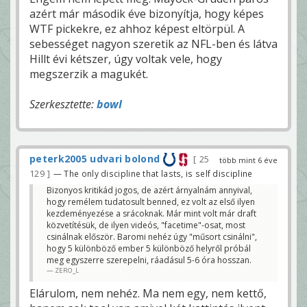
azért már második éve bizonyítja, hogy képes
WTF pickekre, ez ahhoz képest eltörpül. A
sebességet nagyon szeretik az NFL-ben és látva
Hillt évi kétszer, úgy voltak vele, hogy
megszerzik a magukét.
Szerkesztette:
bowI
peterk2005 udvari bolond
25
több mint 6 éve
129
— The only discipline that lasts, is self discipline
Bizonyos kritikád jogos, de azért árnyalnám annyival,
hogy remélem tudatosult benned, ez volt az első ilyen
kezdeményezése a srácoknak. Már mint volt már draft
közvetítésük, de ilyen videós, "facetime"-osat, most
csinálnak először. Baromi nehéz úgy "műsort csinálni",
hogy 5 különböző ember 5 különböző helyről próbál
meg egyszerre szerepelni, ráadásul 5-6 óra hosszan.
ZERO_L
Elárulom, nem nehéz. Ma nem egy, nem kettő,