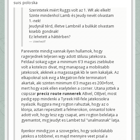
suis poloska
Szerintetek miért Ruggs volt az 1. WR aki elkelt!
Szinte mindenhol Lamb és Jeudy nevét olvastam
1.-nek!
Jeudynál térd, illetve Lambnél a bulikát olvastam
kisebb gondnak!
Ez lehetett a háttérben?
steelwolf
Parevente mindig vannak ilyen hullamok, hogy
ragerjednek teljesen wgy adott stilusu jatekosra.
Peldaul sokaig ugye a minimum 6'3 magas zsebkube
volt a kotelezo divat, mig manapsag a mobilisabb
jatekosok, akiknek a magassagak kb le sem kakaljak. Az
elkapoknal sok evig a Megatron-fele terminatort
akartak, aki szinten minimum 6'3 magas es 200+font,
mert hogy ezek ellen eselytelen a corner. Utana jottek a
csipszar
preciz route runnerek
ABvel, OBJvel, most
pedig epp mindenki a Tyreek Hill-fele jatekosokra
nyalazik. Ruggsra meg rogton rahuztak, hogy az o
klonja, aztan repesztett a felmerokon, onnantol tokre
adott volt, hogy lesz egy csapat, ami rogton belelatja a
gyemantot, mig Jeudyt es Lambet tul "unalmasnak" latja.
Ilyenkor mindig jon a szovegeles, hogy sokoldalubb
jatekos a tobbinel, es majd mennyire veet pisal a