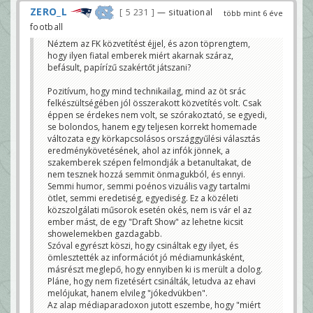
ZERO_L
5 231
— situational
több mint 6 éve
football
Néztem az FK közvetítést éjjel, és azon töprengtem,
hogy ilyen fiatal emberek miért akarnak száraz,
befásult, papírízű szakértőt játszani?
Pozitívum, hogy mind technikailag, mind az öt srác
felkészültségében jól összerakott közvetítés volt. Csak
éppen se érdekes nem volt, se szórakoztató, se egyedi,
se bolondos, hanem egy teljesen korrekt homemade
változata egy körkapcsolásos országgyűlési választás
eredménykövetésének, ahol az infók jönnek, a
szakemberek szépen felmondják a betanultakat, de
nem tesznek hozzá semmit önmagukból, és ennyi.
Semmi humor, semmi poénos vizuális vagy tartalmi
ötlet, semmi eredetiség, egyediség. Ez a közéleti
közszolgálati műsorok esetén okés, nem is vár el az
ember mást, de egy "Draft Show" az lehetne kicsit
showelemekben gazdagabb.
Szóval egyrészt köszi, hogy csináltak egy ilyet, és
ömlesztették az információt jó médiamunkásként,
másrészt meglepő, hogy ennyiben ki is merült a dolog.
Pláne, hogy nem fizetésért csinálták, letudva az ehavi
melójukat, hanem elvileg "jókedvükben".
Az alap médiaparadoxon jutott eszembe, hogy "miért