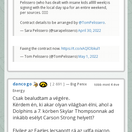
Pelissero (who has dealt with insane kids allllll week) is
signing with the local day spa for an entire weekend,
per sources. 🧖🏻‍♀️
Contract details to be arranged by
@TomPelissero
.
— Sara Pelissero (@sarapelissero)
April 30, 2022
Faxing the contract now.
https://t.co/xAQlObkul1
— Tom Pelissero (@TomPelissero)
May 1, 2022
dancogo
2 691
— Big Penix
több mint 4 éve
Energy
Csak bealudtam a végére..
Kérdem én, ki akar olyan világban élni, ahol a
Dolphins a 7. körben Skylar Thompsonnak ad
inkább esélyt Carson Strong helyett?
Elvileg az Eagles lecsapott rá az udfa piacon,