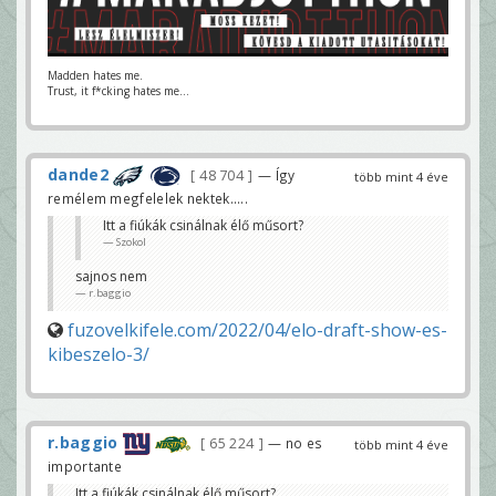
Madden hates me.
Trust, it f*cking hates me...
dande2
48 704
— Így
több mint 4 éve
remélem megfelelek nektek.....
Itt a fiúkák csinálnak élő műsort?
Szokol
sajnos nem
r.baggio
fuzovelkifele.com/2022/04/elo-draft-show-es-
kibeszelo-3/
r.baggio
65 224
— no es
több mint 4 éve
importante
Itt a fiúkák csinálnak élő műsort?