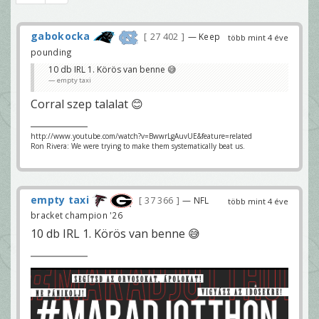
gabokocka
27 402
— Keep
több mint 4 éve
pounding
10 db IRL 1. Körös van benne 😅
empty taxi
Corral szep talalat 😊
http://www.youtube.com/watch?v=BwwrLgAuvUE&feature=related
Ron Rivera: We were trying to make them systematically beat us.
empty taxi
37 366
— NFL
több mint 4 éve
bracket champion '26
10 db IRL 1. Körös van benne 😅