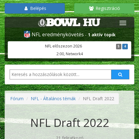
Belépés
Regisztráció
NFL eredménykövetés
-
1 aktív topik
NFL előszezon 2026
5
4
2:00, Network4
Fórum
NFL - Általános témák
NFL Draft 2022
NFL Draft 2022
21 feliratkozó