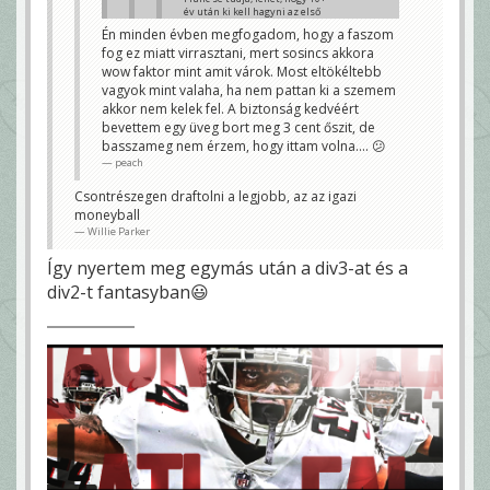
év után ki kell hagyni az első
kört :/
Én minden évben megfogadom, hogy a faszom
Drip
fog ez miatt virrasztani, mert sosincs akkora
Miért?
wow faktor mint amit várok. Most eltökéltebb
Izgi lesz pedig.
vagyok mint valaha, ha nem pattan ki a szemem
Bazzani
akkor nem kelek fel. A biztonság kedvéért
Na ez az. Úgyis felkelek 😀 Csak baromi fáradt
bevettem egy üveg bort meg 3 cent őszit, de
vagyok, de bennem van ez a hülye FOMO érzés,
basszameg nem érzem, hogy ittam volna.... 😕
úgyhogy valamennyit alszik előtte aztán csak
kibicegek a géphez.
peach
Drip
Csontrészegen draftolni a legjobb, az az igazi
moneyball
Willie Parker
Így nyertem meg egymás után a div3-at és a
div2-t fantasyban😃