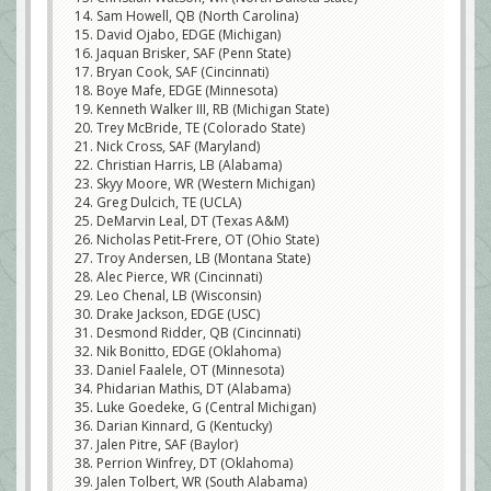
14. Sam Howell, QB (North Carolina)
15. David Ojabo, EDGE (Michigan)
16. Jaquan Brisker, SAF (Penn State)
17. Bryan Cook, SAF (Cincinnati)
18. Boye Mafe, EDGE (Minnesota)
19. Kenneth Walker III, RB (Michigan State)
20. Trey McBride, TE (Colorado State)
21. Nick Cross, SAF (Maryland)
22. Christian Harris, LB (Alabama)
23. Skyy Moore, WR (Western Michigan)
24. Greg Dulcich, TE (UCLA)
25. DeMarvin Leal, DT (Texas A&M)
26. Nicholas Petit-Frere, OT (Ohio State)
27. Troy Andersen, LB (Montana State)
28. Alec Pierce, WR (Cincinnati)
29. Leo Chenal, LB (Wisconsin)
30. Drake Jackson, EDGE (USC)
31. Desmond Ridder, QB (Cincinnati)
32. Nik Bonitto, EDGE (Oklahoma)
33. Daniel Faalele, OT (Minnesota)
34. Phidarian Mathis, DT (Alabama)
35. Luke Goedeke, G (Central Michigan)
36. Darian Kinnard, G (Kentucky)
37. Jalen Pitre, SAF (Baylor)
38. Perrion Winfrey, DT (Oklahoma)
39. Jalen Tolbert, WR (South Alabama)