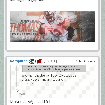
Kampman
32 951
több mint 4 éve
Nem, a Brandon Ghee-díj azé, aki a legtovább ül bent
a második napon a zöld szobában, ergo személyesen
ment el, hogy ország-világ előtt beéghessen.
Wyattnél lehet benne, hogy súlyosabb az
Esetleg Corralnál lehet ilyen, de az nfl csapatokat
erőszak ügye mint amit tudunk.
ismerve tuti lesz ordas reach nem egy qb-ért
Bazzani
r.baggio
😐
Wyatt
Most már vége, add fel