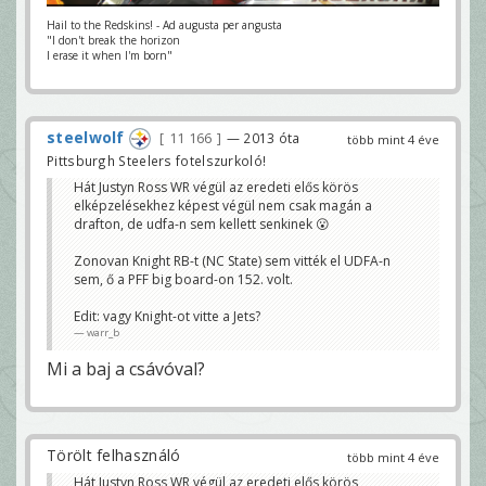
Hail to the Redskins! - Ad augusta per angusta
"I don't break the horizon
I erase it when I'm born"
steelwolf
11 166
— 2013 óta
több mint 4 éve
Pittsburgh Steelers fotelszurkoló!
Hát Justyn Ross WR végül az eredeti elős körös
elképzelésekhez képest végül nem csak magán a
drafton, de udfa-n sem kellett senkinek 😮
Zonovan Knight RB-t (NC State) sem vitték el UDFA-n
sem, ő a PFF big board-on 152. volt.
Edit: vagy Knight-ot vitte a Jets?
warr_b
Mi a baj a csávóval?
Törölt felhasználó
több mint 4 éve
Hát Justyn Ross WR végül az eredeti elős körös