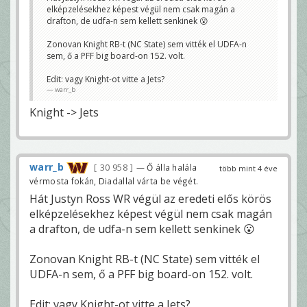
elképzelésekhez képest végül nem csak magán a
drafton, de udfa-n sem kellett senkinek 😮
Zonovan Knight RB-t (NC State) sem vitték el UDFA-n
sem, ő a PFF big board-on 152. volt.
Edit: vagy Knight-ot vitte a Jets?
warr_b
Knight -> Jets
warr_b
30 958
— Ő álla halála
több mint 4 éve
vérmosta fokán, Diadallal várta be végét.
Hát Justyn Ross WR végül az eredeti elős körös
elképzelésekhez képest végül nem csak magán
a drafton, de udfa-n sem kellett senkinek 😮
Zonovan Knight RB-t (NC State) sem vitték el
UDFA-n sem, ő a PFF big board-on 152. volt.
Edit: vagy Knight-ot vitte a Jets?