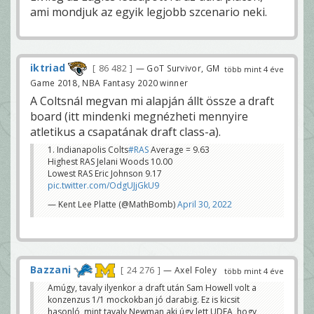
ami mondjuk az egyik legjobb szcenario neki.
iktriad
86 482
— GoT Survivor, GM
több mint 4 éve
Game 2018, NBA Fantasy 2020 winner
A Coltsnál megvan mi alapján állt össze a draft
board (itt mindenki megnézheti mennyire
atletikus a csapatának draft class-a).
1. Indianapolis Colts
#RAS
Average = 9.63
Highest RAS Jelani Woods 10.00
Lowest RAS Eric Johnson 9.17
pic.twitter.com/OdgUJjGkU9
— Kent Lee Platte (@MathBomb)
April 30, 2022
Bazzani
24 276
— Axel Foley
több mint 4 éve
Amúgy, tavaly ilyenkor a draft után Sam Howell volt a
konzenzus 1/1 mockokban jó darabig. Ez is kicsit
hasonló, mint tavaly Newman aki úgy lett UDFA, hogy