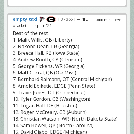
empty taxi
37 366
— NFL
több mint 4 éve
bracket champion '26
Best of the rest:
1. Malik Willis, QB (Liberty)
2. Nakobe Dean, LB (Georgia)
3. Breece Hall, RB (Iowa State)
4. Andrew Booth, CB (Clemson)
5. George Pickens, WR (Georgia)
6. Matt Corral, QB (Ole Miss)
7. Bernhard Raimann, OT (Central Michigan)
8. Arnold Ebiketie, EDGE (Penn State)
9. Travis Jones, DT (Connecticut)
10. Kyler Gordon, CB (Washington)
11. Logan Hall, DE (Houston)
12. Roger McCreary, CB (Auburn)
13. Christian Watson, WR (North Dakota State)
14. Sam Howell, QB (North Carolina)
15. David Ojabo, EDGE (Michigan)