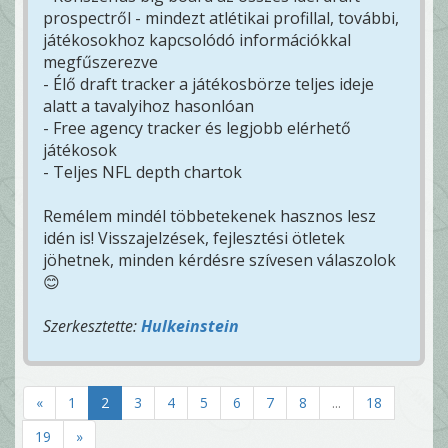
prospectről - mindezt atlétikai profillal, további,
játékosokhoz kapcsolódó információkkal
megfűszerezve
- Élő draft tracker a játékosbörze teljes ideje
alatt a tavalyihoz hasonlóan
- Free agency tracker és legjobb elérhető
játékosok
- Teljes NFL depth chartok
Remélem mindél többetekenek hasznos lesz
idén is! Visszajelzések, fejlesztési ötletek
jöhetnek, minden kérdésre szívesen válaszolok
😊
Szerkesztette:
Hulkeinstein
«
1
2
3
4
5
6
7
8
...
18
19
»