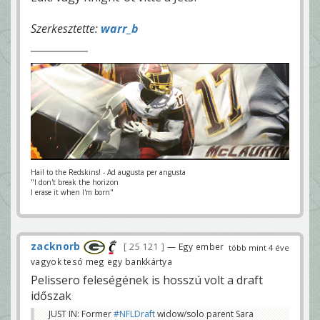
Szerkesztette:
warr_b
Hail to the Redskins! - Ad augusta per angusta
"I don't break the horizon
I erase it when I'm born"
zacknorb
25 121
— Egy ember
több mint 4 éve
vagyok tesó meg egy bankkártya
Pelissero feleségének is hosszú volt a draft
időszak
JUST IN: Former
#NFLDraft
widow/solo parent Sara