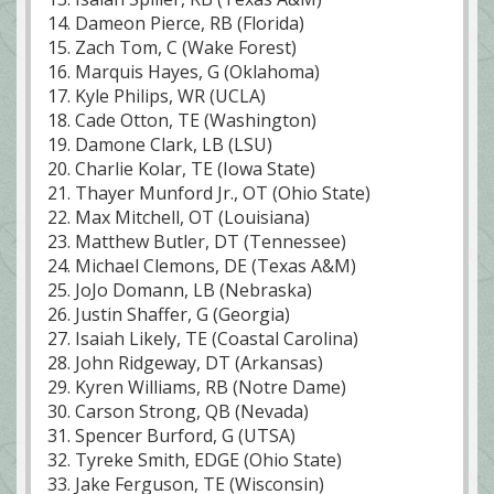
14. Dameon Pierce, RB (Florida)
15. Zach Tom, C (Wake Forest)
16. Marquis Hayes, G (Oklahoma)
17. Kyle Philips, WR (UCLA)
18. Cade Otton, TE (Washington)
19. Damone Clark, LB (LSU)
20. Charlie Kolar, TE (Iowa State)
21. Thayer Munford Jr., OT (Ohio State)
22. Max Mitchell, OT (Louisiana)
23. Matthew Butler, DT (Tennessee)
24. Michael Clemons, DE (Texas A&M)
25. JoJo Domann, LB (Nebraska)
26. Justin Shaffer, G (Georgia)
27. Isaiah Likely, TE (Coastal Carolina)
28. John Ridgeway, DT (Arkansas)
29. Kyren Williams, RB (Notre Dame)
30. Carson Strong, QB (Nevada)
31. Spencer Burford, G (UTSA)
32. Tyreke Smith, EDGE (Ohio State)
33. Jake Ferguson, TE (Wisconsin)