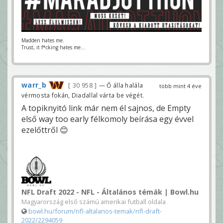
Madden hates me.
Trust, it f*cking hates me...
warr_b
30 958
— Ő álla halála
több mint 4 éve
vérmosta fokán, Diadallal várta be végét.
A topiknyitó link már nem él sajnos, de Empty
első way too early félkomoly beírása egy évvel
ezelőttről 😊
NFL Draft 2022 - NFL - Általános témák | Bowl.hu
Magyarország első számú amerikai futball oldala
bowl.hu/forum/nfl-altalanos-temak/nfl-draft-
2022/2294059