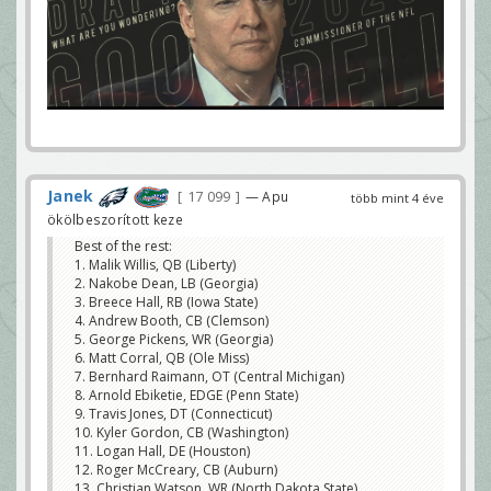
Janek
17 099
— Apu
több mint 4 éve
ökölbeszorított keze
Best of the rest:
1. Malik Willis, QB (Liberty)
2. Nakobe Dean, LB (Georgia)
3. Breece Hall, RB (Iowa State)
4. Andrew Booth, CB (Clemson)
5. George Pickens, WR (Georgia)
6. Matt Corral, QB (Ole Miss)
7. Bernhard Raimann, OT (Central Michigan)
8. Arnold Ebiketie, EDGE (Penn State)
9. Travis Jones, DT (Connecticut)
10. Kyler Gordon, CB (Washington)
11. Logan Hall, DE (Houston)
12. Roger McCreary, CB (Auburn)
13. Christian Watson, WR (North Dakota State)