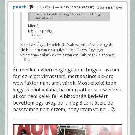
peach
16 058
— a new hope (again)
több mint 4 éve
Franc se tudja, lehet, hogy 10+ év után ki kell hagyni
az első kört :/
Drip
Miért?
Izgi lesz pedig.
Bazzani
Na ez az. Úgyis felkelek 😀 Csak baromi fáradt vagyok,
de bennem van ez a hülye FOMO érzés, úgyhogy
valamennyit alszik előtte aztán csak kibicegek a géphez.
Drip
Én minden évben megfogadom, hogy a faszom
fog ez miatt virrasztani, mert sosincs akkora
wow faktor mint amit várok. Most eltökéltebb
vagyok mint valaha, ha nem pattan ki a szemem
akkor nem kelek fel. A biztonság kedvéért
bevettem egy üveg bort meg 3 cent őszit, de
basszameg nem érzem, hogy ittam volna.... 😕