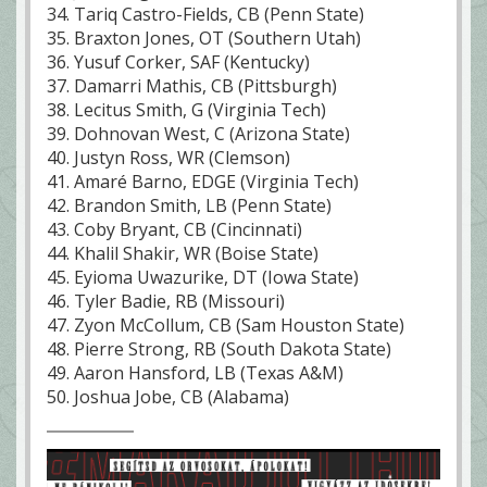
34. Tariq Castro-Fields, CB (Penn State)
35. Braxton Jones, OT (Southern Utah)
36. Yusuf Corker, SAF (Kentucky)
37. Damarri Mathis, CB (Pittsburgh)
38. Lecitus Smith, G (Virginia Tech)
39. Dohnovan West, C (Arizona State)
40. Justyn Ross, WR (Clemson)
41. Amaré Barno, EDGE (Virginia Tech)
42. Brandon Smith, LB (Penn State)
43. Coby Bryant, CB (Cincinnati)
44. Khalil Shakir, WR (Boise State)
45. Eyioma Uwazurike, DT (Iowa State)
46. Tyler Badie, RB (Missouri)
47. Zyon McCollum, CB (Sam Houston State)
48. Pierre Strong, RB (South Dakota State)
49. Aaron Hansford, LB (Texas A&M)
50. Joshua Jobe, CB (Alabama)