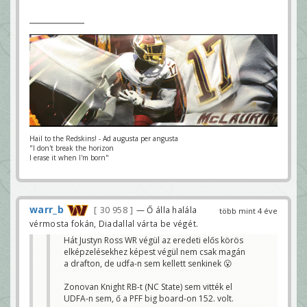
Hail to the Redskins! - Ad augusta per angusta
"I don't break the horizon
I erase it when I'm born"
warr_b
30 958
— Ő álla halála
több mint 4 éve
vérmosta fokán, Diadallal várta be végét.
Hát Justyn Ross WR végül az eredeti elős körös
elképzelésekhez képest végül nem csak magán
a drafton, de udfa-n sem kellett senkinek 😮
Zonovan Knight RB-t (NC State) sem vitték el
UDFA-n sem, ő a PFF big board-on 152. volt.