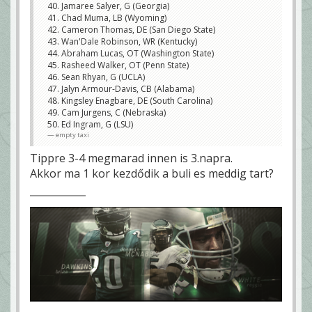
40. Jamaree Salyer, G (Georgia)
41. Chad Muma, LB (Wyoming)
42. Cameron Thomas, DE (San Diego State)
43. Wan'Dale Robinson, WR (Kentucky)
44. Abraham Lucas, OT (Washington State)
45. Rasheed Walker, OT (Penn State)
46. Sean Rhyan, G (UCLA)
47. Jalyn Armour-Davis, CB (Alabama)
48. Kingsley Enagbare, DE (South Carolina)
49. Cam Jurgens, C (Nebraska)
50. Ed Ingram, G (LSU)
empty taxi
Tippre 3-4 megmarad innen is 3.napra.
Akkor ma 1 kor kezdődik a buli es meddig tart?