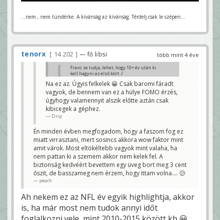
...nem , nem tündérke. A kívánság az kívánság. Térdelj csak le szépen...
tenorx
14 202
— fő libsi
több mint 4 éve
Franc se tudja, lehet, hogy 10+ év után ki
kell hagyni az első kört :/
Drip
Na ez az. Úgyis felkelek 😀 Csak baromi fáradt
vagyok, de bennem van ez a hülye FOMO érzés,
Miért?
Izgi lesz pedig.
úgyhogy valamennyit alszik előtte aztán csak
Bazzani
kibicegek a géphez.
Drip
Én minden évben megfogadom, hogy a faszom fog ez
miatt virrasztani, mert sosincs akkora wow faktor mint
amit várok. Most eltökéltebb vagyok mint valaha, ha
nem pattan ki a szemem akkor nem kelek fel. A
biztonság kedvéért bevettem egy üveg bort meg 3 cent
őszit, de basszameg nem érzem, hogy ittam volna.... 😕
peach
Ah nekem ez az NFL év egyik highlightja, akkor
is, ha már most nem tudok annyi időt
foglalkozni vele, mint 2010-2015 között kb 😀