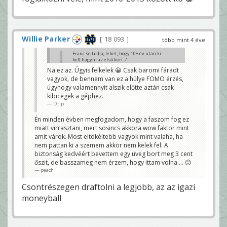
Willie Parker
18 093
több mint 4 éve
Franc se tudja, lehet, hogy 10+ év után ki
kell hagyni az első kört :/
Drip
Na ez az. Úgyis felkelek 😀 Csak baromi fáradt
vagyok, de bennem van ez a hülye FOMO érzés,
Miért?
Izgi lesz pedig.
úgyhogy valamennyit alszik előtte aztán csak
Bazzani
kibicegek a géphez.
Drip
Én minden évben megfogadom, hogy a faszom fog ez
miatt virrasztani, mert sosincs akkora wow faktor mint
amit várok. Most eltökéltebb vagyok mint valaha, ha
nem pattan ki a szemem akkor nem kelek fel. A
biztonság kedvéért bevettem egy üveg bort meg 3 cent
őszit, de basszameg nem érzem, hogy ittam volna.... 😕
peach
Csontrészegen draftolni a legjobb, az az igazi
moneyball