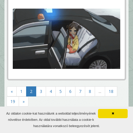
«
1
2
3
4
5
6
7
8
...
18
19
»
Az oldalon cookie-kat használunk a weboldal teljesítményének
✖
növelése érdekében. Az oldal további használata a cookie-k
Fórum
NFL - Általános témák
NFL Draft 2022
használatára vonatkozó beleegyezését jelenti.