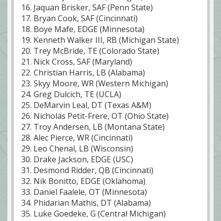
16. Jaquan Brisker, SAF (Penn State)
17. Bryan Cook, SAF (Cincinnati)
18. Boye Mafe, EDGE (Minnesota)
19. Kenneth Walker III, RB (Michigan State)
20. Trey McBride, TE (Colorado State)
21. Nick Cross, SAF (Maryland)
22. Christian Harris, LB (Alabama)
23. Skyy Moore, WR (Western Michigan)
24. Greg Dulcich, TE (UCLA)
25. DeMarvin Leal, DT (Texas A&M)
26. Nicholas Petit-Frere, OT (Ohio State)
27. Troy Andersen, LB (Montana State)
28. Alec Pierce, WR (Cincinnati)
29. Leo Chenal, LB (Wisconsin)
30. Drake Jackson, EDGE (USC)
31. Desmond Ridder, QB (Cincinnati)
32. Nik Bonitto, EDGE (Oklahoma)
33. Daniel Faalele, OT (Minnesota)
34. Phidarian Mathis, DT (Alabama)
35. Luke Goedeke, G (Central Michigan)