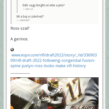
Edit: vagy Knight-ot vitte a Jets?
warr_b
Mi a baj a csávóval?
steelwolf
Ross-szal?
A gerince.
www.espn.com/nfl/draft2022/story/_/id/336903
09/nfl-draft-2022-following-congenital-fusion-
spine-justyn-ross-looks-make-nfl-history