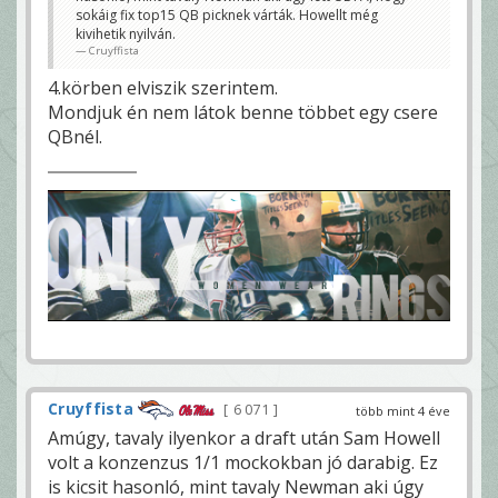
sokáig fix top15 QB picknek várták. Howellt még
kivihetik nyilván.
Cruyffista
4.körben elviszik szerintem.
Mondjuk én nem látok benne többet egy csere
QBnél.
Cruyffista
6 071
több mint 4 éve
Amúgy, tavaly ilyenkor a draft után Sam Howell
volt a konzenzus 1/1 mockokban jó darabig. Ez
is kicsit hasonló, mint tavaly Newman aki úgy