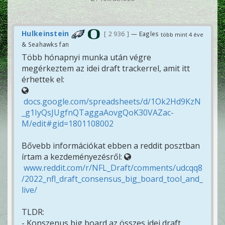
Hulkeinstein
2 936
— Eagles
több mint 4 éve
& Seahawks fan
Több hónapnyi munka után végre
megérkeztem az idei draft trackerrel, amit itt
érhettek el:
docs.google.com/spreadsheets/d/1Ok2Hd9KzN
_g1IyQsJUgfnQTaggaAovgQoK30VAZac-
M/edit#gid=1801108002
Bővebb információkat ebben a reddit posztban
írtam a kezdeményezésről:
www.reddit.com/r/NFL_Draft/comments/udcqq8
/2022_nfl_draft_consensus_big_board_tool_and_
live/
TLDR:
- Konszenus big board az összes idei draft