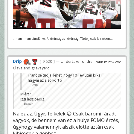
...nem , nem tündérke. A kívánság az kívánság. Térdelj csak le szépen...
Drip
9 620
— Undertaker of the
több mint 4 éve
Cleveland graveyard
Franc se tudja, lehet, hogy 10+ év után ki kell
hagyni az első kört :/
Drip
Miért?
Izgi lesz pedig.
Bazzani
Na ez az. Úgyis felkelek 😀 Csak baromi fáradt
vagyok, de bennem van ez a hülye FOMO érzés,
úgyhogy valamennyit alszik előtte aztán csak
kibicegek a géphez.