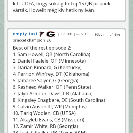
lett UDFA, hogy sokáig fix top15 QB picknek
várták. Howellt még kivihetik nyilván.
empty taxi
37 366
— NFL
több mint 4 éve
bracket champion '26
Best of the rest episode 2:
1. Sam Howell, QB (North Carolina)
2. Daniel Faalele, OT (Minnesota)
3. Darian Kinnard, G (Kentucky)
4. Perrion Winfrey, DT (Oklahoma)
5. Jamaree Salyer, G (Georgia)
6. Rasheed Walker, OT (Penn State)
7. Jalyn Armour-Davis, CB (Alabama)
8. Kingsley Enagbare, DE (South Carolina)
9. Calvin Austin III, WR (Memphis)
10. Tariq Woolen, CB (UTSA)
11. Akayleb Evans, CB (Missouri)
12. Zamir White, RB (Georgia)
13. Isaiah Spiller, RB (Texas A&M)