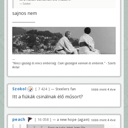
Szokol
sajnos nem
---
"Nincs igazság és nincs emberiség. Csak igazságok vannak és emberek."
- Szerb
Antal
Szokol
7 424
— Steelers fan
több mint 4 éve
Itt a fiúkák csinálnak élő műsort?
peach
16 058
— a new hope (again)
több mint 4 éve
Franc se tudja, lehet, hogy 10+